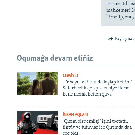
terroristik us
mahkemesi 200
kirsetip, onı y
Paylaşmaq
Oqumağa devam etiñiz
CEMİYET
"Er şeyni eki künde taşlap kettim".
Seferberlik qorqusı rusiyelilerni
kene memleketten quva
İNSAN AQLARI
"Qırım birdemligi" işini toqtattı,
tintüv ve tutuvlar ise Qırımda daa
çoq oldı