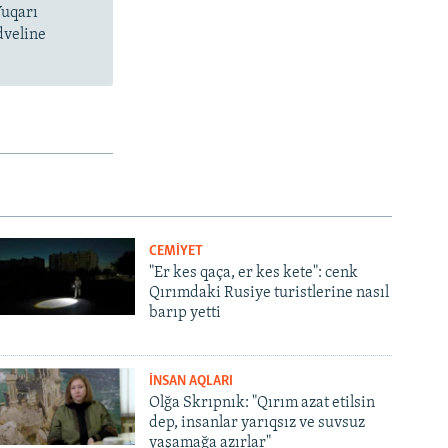
Yuqarı
dveline
CEMİYET
"Er kes qaça, er kes kete": cenk
Qırımdaki Rusiye turistlerine nasıl
barıp yetti
İNSAN AQLARI
Olğa Skrıpnık: "Qırım azat etilsin
dep, insanlar yarıqsız ve suvsuz
yaşamağa azırlar"