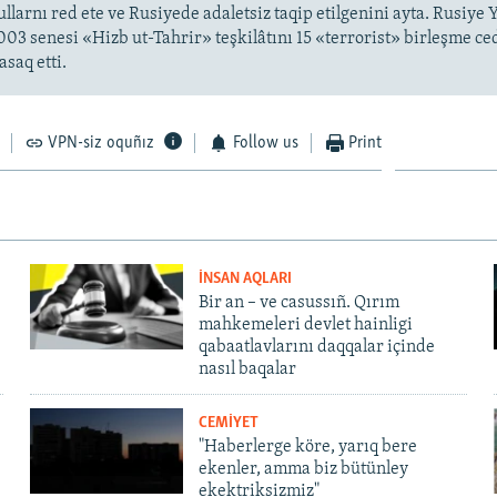
ullarnı red ete ve Rusiyede adaletsiz taqip etilgenini ayta. Rusiye 
3 senesi «Hizb ut-Tahrir» teşkilâtını 15 «terrorist» birleşme ce
asaq etti.
VPN-siz oquñız
Follow us
Print
İNSAN AQLARI
Bir an – ve casussıñ. Qırım
mahkemeleri devlet hainligi
qabaatlavlarını daqqalar içinde
nasıl baqalar
CEMİYET
"Haberlerge köre, yarıq bere
ekenler, amma biz bütünley
ekektriksizmiz"