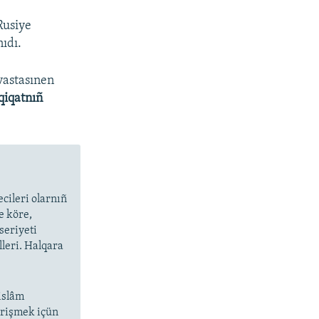
Rusiye
nıdı.
vastasınen
qiqatnıñ
cileri olarnıñ
e köre,
seriyeti
lleri. Halqara
islâm
 irişmek içün