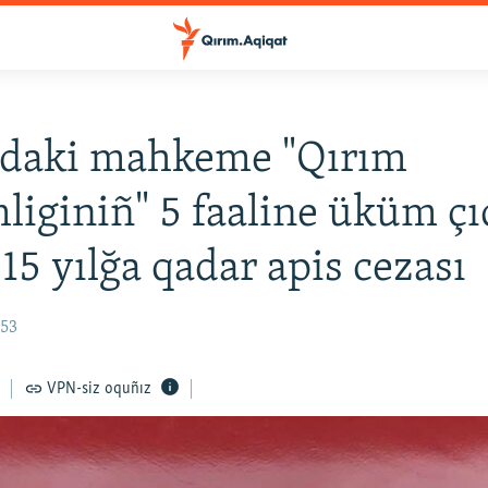
vdaki mahkeme "Qırım
liginiñ" 5 faaline üküm çı
 15 yılğa qadar apis cezası
:53
VPN-siz oquñız