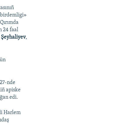
yasınıñ
 birdemligi»
 Qırımda
 24 faal
 Şeyhaliyev
,
tün
 27-nde
niñ apiske
rğan edi.
ili Harlem
ndaş