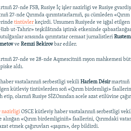
tnıñ 27-nde FSB, Rusiye İç işler nazirligi ve Rusiye gvardi
nıñ 27-nde Qırımda qırımtatarlarnıñ, şu cümleden «Qırım
lerinde
tintüvler
keçirdi. Umumen Rusiyede ve işğal etilgen
izb ut-Tahrir» teşkilâtında iştirak etkeninde qabaatlanğan
Tutulğanlar arasında qırımtatar cemaat jurnalistleri
Rustem
metov
ve
Remzi Bekirov
bar ediler.
artnıñ 27-nde ve 28-nde Aqmescitniñ rayon mahkemesi bü
piske aldı.
haber vastalarınıñ serbestligi vekili
Harlem Désir
martnıñ
lgen kütleviy tintüvlerden soñ «Qırım birdemligi» faalleri
h etip, olarnıñ Rusiye SİZOsından acele azat etilüvine çağı
r nazirligi
OSCE kütleviy haber vastalarınıñ serbestligi vek
e alınğan «Qırım birdemliginiñ» faallerini, Qırımdaki vata
 azat etmek çağıruvları «şaşıra», dep bildirdi.