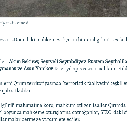
rbiy mahkemesi
tov-na-Donudaki mahkemesi "Qırım birdemligi"niñ beş faa
lleri
Akim Bekirov, Seytveli Seytabdiyev, Rustem Seythalil
ymanov ve Asan Yanikov
15-er yıl apis cezası mahküm etild
rni Qırım territoriyasında "terroristik faaliyetini teşkil 
le qabaatladılar.
igi"niñ malümatına köre, mahküm etilgen faaller Qırımda 
r" boyunca mahkeme oturışlarına qatnağanlar, SİZO-daki s
llanmalar bermege yardım ete ediler.