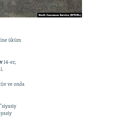
line üküm
ov
14-er,
i.
etüv ve onda
"siyasiy
iyasiy