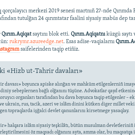
 qorçalayıcı merkezi 2019 senesi martnıñ 27-nde Qırımda 
afından tutulğan 24 qırımtatar faalini siyasiy mabüs dep ta
r
Qırım.Aqiqat
saytını blok etti.
Qırım.Aqiqatnı
küzgü saytı 
ün:
rukrymr.azureedge.net
. Esas adise-vaqialarnı
Qırım.A
nstagram
saifelerinden taqip etiñiz.
i «Hizb ut-Tahrir davaları»
ir davası» boyunca apiske alınğan ve mahküm etilgenlerniñ imaye
i diniy sebeplernen bağlı olğanını tüşüne. Advokatlar qayd etkenin
oruyıcı organları tarafından bu dava boyunca taqip etilgenler – ek
ve ukrain, rus, tacik, azeri ve islâm dinini kütken diger millet veki
lgen topraqlarda işğalci devlet qanunlarını kirsetmege yasaqlay.
ir» halqara islâm siyasiy teşkilâtı, bütün musulman devletleriniñ 
birleştirilmesini öz maqsadı olğanını ayta, amma olar, bu maqsatqa