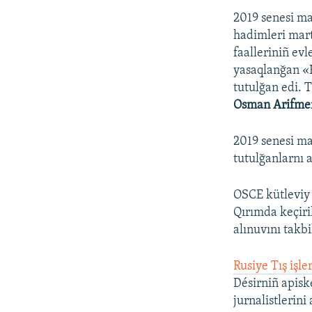
2019 senesi mar
hadimleri mart
faalleriniñ ev
yasaqlanğan «H
tutulğan edi. 
Osman Arifme
2019 senesi m
tutulğanlarnı a
OSCE kütleviy 
Qırımda keçiri
alınuvını takbi
Rusiye Tış işle
Désirniñ apisk
jurnalistlerini