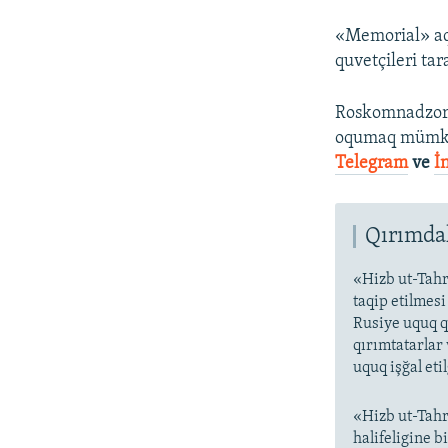
«Memorial» aq
quvetçileri tar
Roskomnadzo
oqumaq mümk
Telegram
ve
İ
Qırımdak
«Hizb ut-Tahr
taqip etilmes
Rusiye uquq q
qırımtatarlar 
uquq işğal eti
«Hizb ut-Tahr
halifeligine 