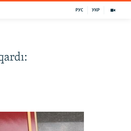
РУС
УКР
qardı: