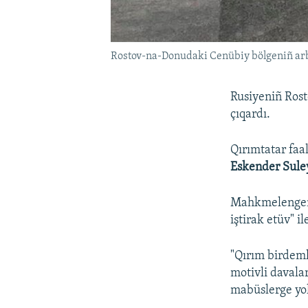
Rostov-na-Donudaki Cenübiy bölgeniñ a
Rusiyeniñ Ros
çıqardı.
Qırımtatar faa
Eskender Sule
Mahkmelengenle
iştirak etüv" i
"Qırım birdeml
motivli davala
mabüslerge yo