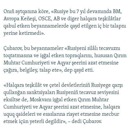
Onıñ aytqanına köre, «Rusiye bu 7 yıl devamında BM,
Avropa Keñeşi, OSCE, AB ve diger halqara teşkilâtlar
qabul etken beyannamelerde qayd etilgen iç bir talapnı
yerine ketirmedi».
Çubarov, bu beyannameler «Rusiyeni silâlı tecavuznı
toqtatmasına ve işğal etken topraqlarını, hususan Qırım
Muhtar Cumhuriyeti ve Aqyar şeerini azat etmesine
çağıra, belgiley, talap ete», dep qayd etti.
«Halqara teşkilât ve çetel devletleriniñ Rusiyege qarşı
qullanğan sanktsiyaları Rusiyeniñ tecavuz seviyesini
eksiltse de, Moskvanı işğal etken Qırım Muhtar
Cumhuriyeti ve Aqyar şeerini azat etmesine, halqara
uquq qaideleri ve esaslarına riayet etmesine mecbur
etmek içün yeterli degildir», – dedi Çubarov.