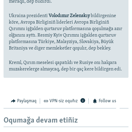
meraqlı, dep bildirdi.
Ukraina prezidenti
Volodımır Zelenskıy
bildirgenine
köre, Avropa Birliginiñ liderleri Avropa Birliginiñ
Qırımnı işğalden qurtaruv platformasına qoşulmağa azır
olğanını ayttı. Resmiy Kyiv Qırımnı işğalden qurtaruv
platformasına Türkiye, Malayziya, Slovakiya, Büyük
Britaniya ve diger memleketler qoşulır, dep bekley.
Kreml, Qırım meselesi qapatıldı ve Rusiye onı halqara
muzakerelerge almaycaq, dep bir qaç kere bildirgen edi.
Paylaşmaq
VPN-siz oquñız
Follow us
Oqumağa devam etiñiz