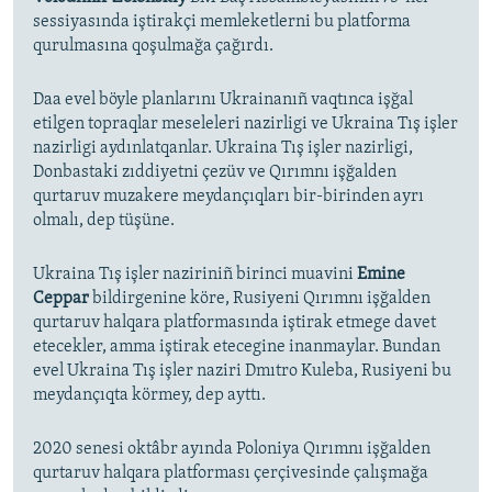
sessiyasında iştirakçi memleketlerni bu platforma
qurulmasına qoşulmağa çağırdı.
Daa evel böyle planlarını Ukrainanıñ vaqtınca işğal
etilgen topraqlar meseleleri nazirligi ve Ukraina Tış işler
nazirligi aydınlatqanlar. Ukraina Tış işler nazirligi,
Donbastaki zıddiyetni çezüv ve Qırımnı işğalden
qurtaruv muzakere meydançıqları bir-birinden ayrı
olmalı, dep tüşüne.
Ukraina Tış işler naziriniñ birinci muavini
Emine
Ceppar
bildirgenine köre, Rusiyeni Qırımnı işğalden
qurtaruv halqara platformasında iştirak etmege davet
etecekler, amma iştirak etecegine inanmaylar. Bundan
evel Ukraina Tış işler naziri Dmıtro Kuleba, Rusiyeni bu
meydançıqta körmey, dep ayttı.
2020 senesi oktâbr ayında Poloniya Qırımnı işğalden
qurtaruv halqara platforması çerçivesinde çalışmağa