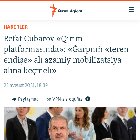
Link
açıqlığı
Esas
HABERLER
mündericege
HABERLER
Refat Çubarov «Qırım
qaytmaq
SİYASET
Baş
platformasında»: «Ğarpnıñ «teren
İQTİSADİYAT
navigatsiyağa
endişe» alı azamiy mobilizatsiya
qaytmaq
CEMİYET
alına keçmeli»
Qıdıruvğa
MEDENİYET
qaytmaq
23 avgust 2021, 18:39
İNSAN AQLARI
Paylaşmaq
VPN-siz oquñız
VİDEO
SÜRET
BLOGLAR
FİKİR