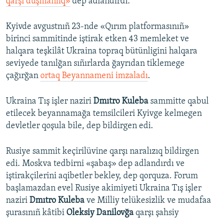
qarşı duşmanlıq»
dep adlandırdı.
Kyivde avgustnıñ 23-nde «Qırım platformasınıñ»
birinci sammitinde iştirak etken 43 memleket ve
halqara teşkilât Ukraina topraq bütünligini halqara
seviyede tanılğan sıñırlarda ğayrıdan tiklemege
çağırğan
ortaq Beyannameni imzaladı
.
Ukraina Tış işler naziri
Dmıtro Kuleba
sammitte qabul
etilecek beyannamağa temsilcileri Kyivge kelmegen
devletler qoşula bile, dep bildirgen edi.
Rusiye sammit keçirilüvine qarşı naralızıq bildirgen
edi. Moskva tedbirni «şabaş» dep adlandırdı ve
iştirakçilerini aqibetler bekley, dep qorquza. Forum
başlamazdan evel Rusiye akimiyeti Ukraina Tış işler
naziri
Dmıtro Kuleba
ve Milliy telükesizlik ve mudafaa
şurasınıñ kâtibi
Oleksiy Danilovğa
qarşı şahsiy