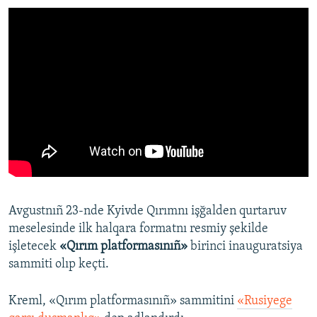
Avgustnıñ 23-nde Kyivde Qırımnı işğalden qurtaruv
meselesinde ilk halqara formatnı resmiy şekilde
işletecek
«Qırım platformasınıñ»
birinci inauguratsiya
sammiti olıp keçti.
Kreml, «Qırım platformasınıñ» sammitini
«Rusiyege