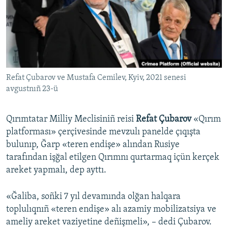
Русский
Українською
QOŞULIÑIZ!
Refat Çubarov ve Mustafa Cemilev, Kyiv, 2021 senesi
avgustnıñ 23-ü
RFE/RS bütün saytları
Qırımtatar Milliy Meclisiniñ reisi
Refat Çubarov
«Qırım
platforması» çerçivesinde mevzulı panelde çıqışta
bulunıp, Ğarp «teren endişe» alından Rusiye
tarafından işğal etilgen Qırımnı qurtarmaq içün kerçek
areket yapmalı, dep ayttı.
«Ğaliba, soñki 7 yıl devamında olğan halqara
toplulıqnıñ «teren endişe» alı azamiy mobilizatsiya ve
ameliy areket vaziyetine deñişmeli», – dedi Çubarov.