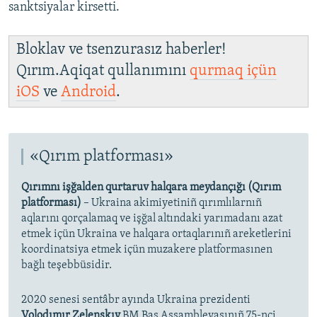
sanktsiyalar kirsetti.
Bloklav ve tsenzurasız haberler!
Qırım.Aqiqat qullanımını
qurmaq içün
iOS
ve
Android
.
«Qırım platforması»
Qırımnı işğalden qurtaruv halqara meydançığı (Qırım
platforması)
– Ukraina akimiyetiniñ qırımlılarnıñ
aqlarını qorçalamaq ve işğal altındaki yarımadanı azat
etmek içün Ukraina ve halqara ortaqlarınıñ areketlerini
koordinatsiya etmek içün muzakere platformasınen
bağlı teşebbüsidir.
2020 senesi sentâbr ayında Ukraina prezidenti
Volodımır Zelenskıy
BM Baş Assambleyasınıñ 75-nci