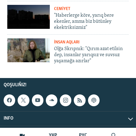
CEMİYET
"Haberlerge köre, yarıq bere
ekenler, amma biz bütünley
ekektriksizmiz"
İNSAN AQLARI
Olğa Skrıpnık: "Qırım azat etilsin
dep, insanlar yarıqsız ve suvsuz
yaşamağa azırlar"
QOŞULIÑIZ!
INFO
© Qırım.Aqiqat, 2026 | All Rights Reserved.
УКР
РУС