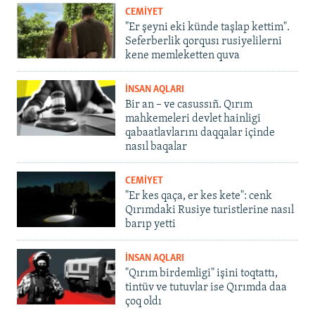
CEMİYET
"Er şeyni eki künde taşlap kettim".
Seferberlik qorqusı rusiyelilerni
kene memleketten quva
İNSAN AQLARI
Bir an – ve casussıñ. Qırım
mahkemeleri devlet hainligi
qabaatlavlarını daqqalar içinde
nasıl baqalar
CEMİYET
"Er kes qaça, er kes kete": cenk
Qırımdaki Rusiye turistlerine nasıl
barıp yetti
İNSAN AQLARI
"Qırım birdemligi" işini toqtattı,
tintüv ve tutuvlar ise Qırımda daa
çoq oldı