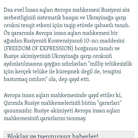
Daa evel İnsan aqları Avropa mahkemesi Rusiyeni söz
serbestliginiñ sistematik basqısı ve Ukrayinağa qarşı
cenkni tenqit etkeni içün taqip etüvde qabaatlı tanıdı.
Öz qararında Avropa insan aqları mahkemesi bir
ağızdan Rusiyeniñ Konvensiyanıñ 10-ncı maddesini
(FREEDOM OF EXPRESSION) bozğanını tanıdı ve
Rusiye akimiyetiniñ Ukrayinağa qarşı cenkniñ
aydınlatılmasına qoyğan sıñırlavları "milliy telükesizlik
içün kerçek telüke ile küreşmek degil de, tenqitni
bastırmaq ıntıluvı" ola, dep qayd etti.
Avropa insan aqları mahkemesinde qayd ettiler ki,
Qırımda Rusiye mahkemeleriniñ bütün "qararları"
qanunsızdır. Rusiye akimiyeti Avropa insan aqları
mahkemesiniñ qararlarını tanımay.
Bloklav ve tsenzurasız haberler!