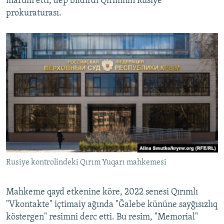
marum etti, dep bildirdi Qırımnıñ Rusiye
prokuraturası.
Rusiye kontrolindeki Qırım Yuqarı mahkemesi
Mahkeme qayd etkenine köre, 2022 senesi Qırımlı
"Vkontakte" içtimaiy ağında "Ğalebe kününe sayğısızlıq
köstergen" resimni derc etti. Bu resim, "Memorial"