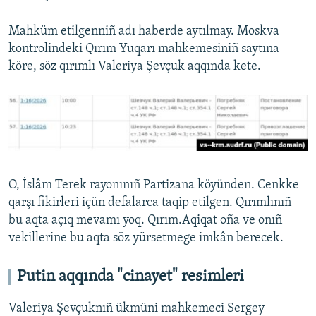
Mahküm etilgenniñ adı haberde aytılmay. Moskva
kontrolindeki Qırım Yuqarı mahkemesiniñ saytına
köre, söz qırımlı Valeriya Şevçuk aqqında kete.
O, İslâm Terek rayonınıñ Partizana köyünden. Cenkke
qarşı fikirleri içün defalarca taqip etilgen. Qırımlınıñ
bu aqta açıq mevamı yoq. Qırım.Aqiqat oña ve onıñ
vekillerine bu aqta söz yürsetmege imkân berecek.
Putin aqqında "cinayet" resimleri
Valeriya Şevçuknıñ ükmüni mahkemeci Sergey