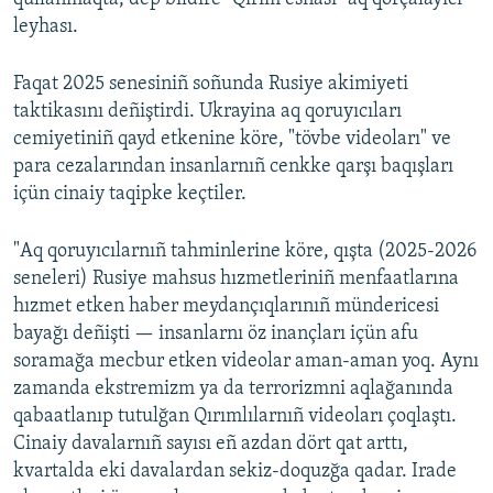
leyhası.
Faqat 2025 senesiniñ soñunda Rusiye akimiyeti
taktikasını deñiştirdi. Ukrayina aq qoruyıcıları
cemiyetiniñ qayd etkenine köre, "tövbe videoları" ve
para cezalarından insanlarnıñ cenkke qarşı baqışları
içün cinaiy taqipke keçtiler.
"Aq qoruyıcılarnıñ tahminlerine köre, qışta (2025-2026
seneleri) Rusiye mahsus hızmetleriniñ menfaatlarına
hızmet etken haber meydançıqlarınıñ mündericesi
bayağı deñişti — insanlarnı öz inançları içün afu
soramağa mecbur etken videolar aman-aman yoq. Aynı
zamanda ekstremizm ya da terrorizmni aqlağanında
qabaatlanıp tutulğan Qırımlılarnıñ videoları çoqlaştı.
Cinaiy davalarnıñ sayısı eñ azdan dört qat arttı,
kvartalda eki davalardan sekiz-doquzğa qadar. Irade