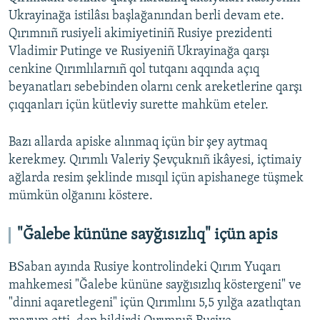
Ukrayinağa istilâsı başlağanından berli devam ete.
Qırımnıñ rusiyeli akimiyetiniñ Rusiye prezidenti
Vladimir Putinge ve Rusiyeniñ Ukrayinağa qarşı
cenkine Qırımlılarnıñ qol tutqanı aqqında açıq
beyanatları sebebinden olarnı cenk areketlerine qarşı
çıqqanları içün kütleviy surette mahküm eteler.
Bazı allarda apiske alınmaq içün bir şey aytmaq
kerekmey. Qırımlı Valeriy Şevçuknıñ ikâyesi, içtimaiy
ağlarda resim şeklinde mısqıl içün apishanege tüşmek
mümkün olğanını köstere.
"Ğalebe kününe sayğısızlıq" içün apis
ВSaban ayında Rusiye kontrolindeki Qırım Yuqarı
mahkemesi "Ğalebe kününe sayğısızlıq köstergeni" ve
"dinni aqaretlegeni" içün Qırımlını 5,5 yılğa azatlıqtan