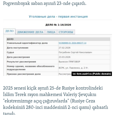
Pogrembnyak saban ayınıñ 23-nde çıqardı.
2025 senesi kiçik aynıñ 25-de Rusiye kontrolindeki
İslâm Terek rayon mahkemesi Valeriy Şevçuknı
"ekstremizmge açıq çağıruvlarda" (Rusiye Ceza
kodeksiniñ 280-inci maddesiniñ 2-nci qısmı) qabaatlı
tanıdı.