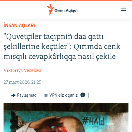
Link
açıqlığı
Esas
İNSAN AQLARI
mündericege
HABERLER
"Quvetçiler taqipniñ daa qattı
qaytmaq
SİYASET
Baş
şekillerine keçtiler": Qırımda cenk
İQTİSADİYAT
navigatsiyağa
mısqılı cevapkârlıqqa nasıl çekile
qaytmaq
CEMİYET
Qıdıruvğa
Viktoriya Veselova
MEDENİYET
qaytmaq
27 mart 2026, 21:25
İNSAN AQLARI
VİDEO
Paylaşmaq
VPN-siz oquñız
SÜRET
BLOGLAR
FİKİR