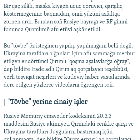
Bir qaç silâlı, maska kiygen uquq qoruyıcı, qarşılıq
köstermegenine baqmadan, onıñ yüzüni asfaltqa
zornen urdı. Bundan soñ Rusiye bayrağı ve RF gimni
fonunda Qırımlınıñ afu etüvi aşkâr etildi.
Bu "tövbe" öz isteginen yapılıp yapılmağanı belli degil.
Ukrayina tarafdarı olğanları içün afu soramağa mecbur
etilgen er dörtünci Qırımlı "qoşma aşalavlarğa oğray",
dep bildire Irade adlı Qırım aq qorçalayıcı teşebbüsi,
yerli teşviqat neşirleri ve kütleviy haber vastalarında
derc etilgen yüzlerce videolarnı ögrengen soñ.
"
Tövbe" yerine cinaiy işler
Rusiye Memuriy cinayetler kodeksiniñ 20.3.3
maddesini Rusiye akimiyeti Qırımdaki cenkke qarşı ve
Ukrayina tarafdarı duyğularnı bastırmaq içün
qullanmaqta, dep bildire "Qırım esnası" aq qorçalayıcı