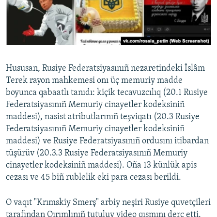
Hususan, Rusiye Federatsiyasınıñ nezaretindeki İslâm
Terek rayon mahkemesi onı üç memuriy madde
boyunca qabaatlı tanıdı: kiçik tecavuzcılıq (20.1 Rusiye
Federatsiyasınıñ Memuriy cinayetler kodeksiniñ
maddesi), nasist atributlarınıñ teşviqatı (20.3 Rusiye
Federatsiyasınıñ Memuriy cinayetler kodeksiniñ
maddesi) ve Rusiye Federatsiyasınıñ ordusını itibardan
tüşürüv (20.3.3 Rusiye Federatsiyasınıñ Memuriy
cinayetler kodeksiniñ maddesi). Oña 13 künlük apis
cezası ve 45 biñ rublelik eki para cezası berildi.
O vaqıt "Krımskiy Smerş" arbiy neşiri Rusiye quvetçileri
tarafından Qırımlınıñ tutuluv video qısmını derc etti.