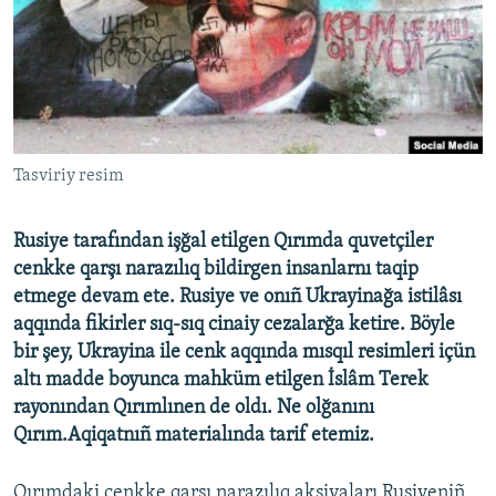
Русский
Українською
QOŞULIÑIZ!
Tasviriy resim
Rusiye tarafından işğal etilgen Qırımda quvetçiler
RFE/RS bütün saytları
cenkke qarşı narazılıq bildirgen insanlarnı taqip
etmege devam ete. Rusiye ve onıñ Ukrayinağa istilâsı
aqqında fikirler sıq-sıq cinaiy cezalarğa ketire. Böyle
bir şey, Ukrayina ile cenk aqqında mısqıl resimleri içün
altı madde boyunca mahküm etilgen İslâm Terek
rayonından Qırımlınen de oldı. Ne olğanını
Qırım.Aqiqatnıñ materialında tarif etemiz.
Qırımdaki cenkke qarşı narazılıq aksiyaları Rusiyeniñ