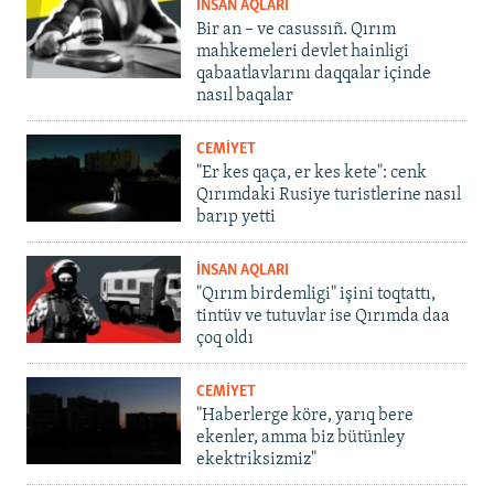
İNSAN AQLARI
Bir an – ve casussıñ. Qırım
mahkemeleri devlet hainligi
qabaatlavlarını daqqalar içinde
nasıl baqalar
CEMİYET
"Er kes qaça, er kes kete": cenk
Qırımdaki Rusiye turistlerine nasıl
barıp yetti
İNSAN AQLARI
"Qırım birdemligi" işini toqtattı,
tintüv ve tutuvlar ise Qırımda daa
çoq oldı
CEMİYET
"Haberlerge köre, yarıq bere
ekenler, amma biz bütünley
ekektriksizmiz"