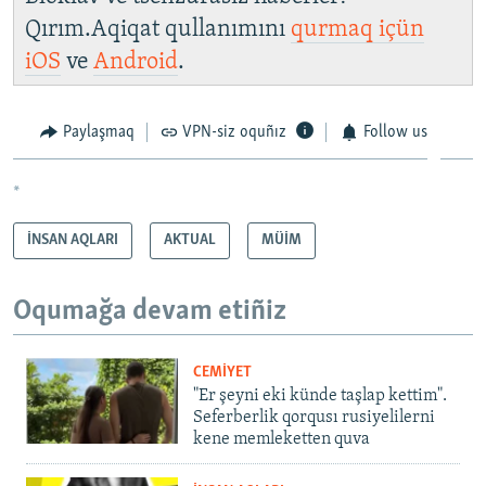
Qırım.Aqiqat qullanımını
qurmaq içün
iOS
ve
Android
.
Paylaşmaq
VPN-siz oquñız
Follow us
*
İNSAN AQLARI
AKTUAL
MÜİM
Oqumağa devam etiñiz
CEMİYET
"Er şeyni eki künde taşlap kettim".
Seferberlik qorqusı rusiyelilerni
kene memleketten quva