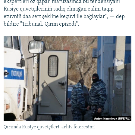
ekspertleri öz qapalı maruzasında bu tendensiyanı
Rusiye quvetçileriniñ sadıq olmağan ealini taqip
etüvniñ daa sert şekline keçüvi ile bağlaylar", — dep
bildire "Tribunal. Qırım epizodı".
Qırımda Rusiye quvetçileri, arhiv fotoresimi