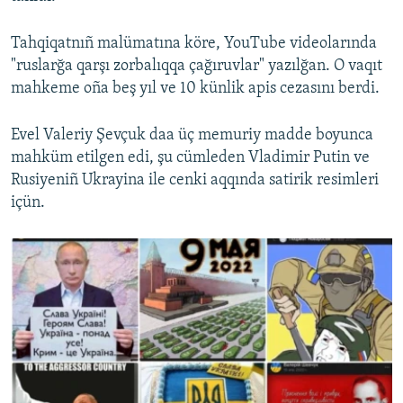
Tahqiqatnıñ malümatına köre, YouTube videolarında
"ruslarğa qarşı zorbalıqqa çağıruvlar" yazılğan. O vaqıt
mahkeme oña beş yıl ve 10 künlik apis cezasını berdi.
Evel Valeriy Şevçuk daa üç memuriy madde boyunca
mahküm etilgen edi, şu cümleden Vladimir Putin ve
Rusiyeniñ Ukrayina ile cenki aqqında satirik resimleri
içün.