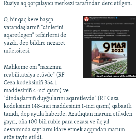
Rusiye aq qorçalayıcı merkezi tarafından derc etilgen.
O, bir qaç kere başqa
vatandaşlarnıñ "dinlerini
aqaretlegen" tefsirlerni de
yazdı, dep bildire nezaret
müessisesi.
Mahkeme onı "nasizmni
reabilitatsiya etüvde" (RF
Ceza kodeksiniñ 354.1
maddesiniñ 4-nci qısmı) ve
"dindaşlarnıñ duyğularını aqaretlevde" (RF Ceza
kodeksiniñ 148-inci maddesiniñ 1-inci qısmı) qabaatlı
tanıdı, dep aytıla haberde. Azatlıqtan marum etüvden
ğayrı, oña 100 biñ ruble para cezası ve üç yıl
devamında saytlarnı idare etmek aqqından marum
etüv tayin etildi.