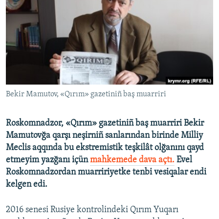
Русский
Українською
QOŞULIÑIZ!
Bekir Mamutov, «Qırım» gazetiniñ baş muarriri
RFE/RS bütün saytları
Roskomnadzor, «​Qırım»​
gazetiniñ baş muarriri Bekir
Mamutovğa qarşı neşirniñ sanlarından birinde Milliy
Meclis aqqında bu ekstremistik teşkilât olğanını qayd
etmeyim yazğanı içün
mahkemede dava açtı.
Evel
Roskomnadzordan muarririyetke tenbi vesiqalar endi
kelgen edi.
2016 senesi Rusiye kontrolindeki Qırım Yuqarı