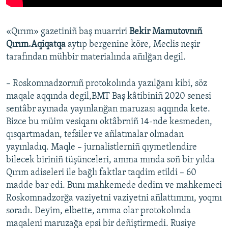
«Qırım» gazetiniñ baş muarriri
Bekir Mamutovnıñ
Qırım.Aqiqatqa
aytıp bergenine köre, Meclis neşir
tarafından mühbir materialında añılğan degil.
– Roskomnadzornıñ protokolında yazılğanı kibi, söz
maqale aqqında degil,BMT Baş kâtibiniñ 2020 senesi
sentâbr ayınada yayınlanğan maruzası aqqında kete.
Bizce bu müim vesiqanı oktâbrniñ 14-nde kesmeden,
qısqartmadan, tefsiler ve añlatmalar olmadan
yayınladıq. Maqle – jurnalistlerniñ qıymetlendire
bilecek biriniñ tüşünceleri, amma mında soñ bir yılda
Qırım adiseleri ile bağlı faktlar taqdim etildi – 60
madde bar edi. Bunı mahkemede dedim ve mahkemeci
Roskomnadzorğa vaziyetni vaziyetni añlattımmı, yoqmı
soradı. Deyim, elbette, amma olar protokolında
maqaleni maruzağa epsi bir deñiştirmedi. Rusiye