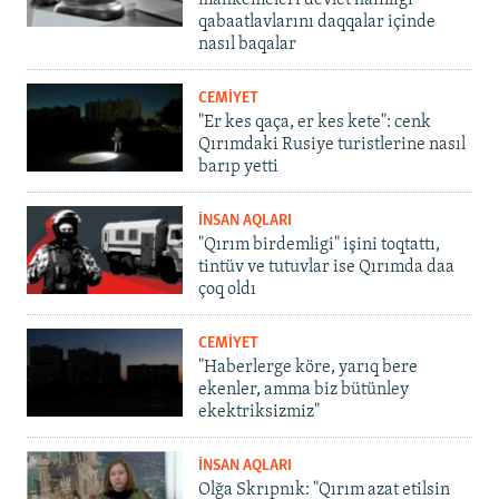
mahkemeleri devlet hainligi
qabaatlavlarını daqqalar içinde
nasıl baqalar
CEMİYET
"Er kes qaça, er kes kete": cenk
Qırımdaki Rusiye turistlerine nasıl
barıp yetti
İNSAN AQLARI
"Qırım birdemligi" işini toqtattı,
tintüv ve tutuvlar ise Qırımda daa
çoq oldı
CEMİYET
"Haberlerge köre, yarıq bere
ekenler, amma biz bütünley
ekektriksizmiz"
İNSAN AQLARI
Olğa Skrıpnık: "Qırım azat etilsin