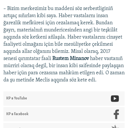
– Bizim merkezimiz bu maddeni söz serbestliginiñ
artqaç sıñırlavı kibi saya. Haber vastalarnı insan
ğarezlik mefküresi içün cezalamaq kerek. Bundan
ğayrı, materialnıñ mundericesinden angi bir teşkilât
aqqında söz ketkeni añlaşıla. Haber vastalarını cinayet
faaliyeti olmağanı içün bile mesüliyetke çekilmesi
aqqında allar olğanını bilemiz. Misal olaraq, 2017
senesi qırımtatar faali
Rustem Minanov
haber vastanıñ
mürriri olaraq degil, bir insan kibi saifesinde paylaşqan
haber içün para cezasına mahküm etilgen edi. O zaman
da şu metinde Meclis aqqında söz kete edi.
КР в YouTube
КР в Facebook