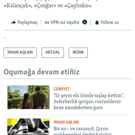
«Kalançak», «Çonğar» ve «Çaplınka».
Paylaşmaq
VPN-siz oquñız
Follow us
*
İNSAN AQLARI
AKTUAL
MÜİM
Oqumağa devam etiñiz
CEMİYET
"Er şeyni eki künde taşlap kettim".
Seferberlik qorqusı rusiyelilerni
kene memleketten quva
İNSAN AQLARI
Bir an – ve casussıñ. Qırım