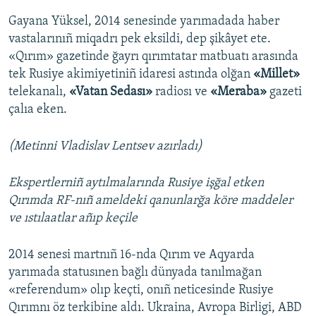
Gayana Yüksel, 2014 senesinde yarımadada haber
vastalarınıñ miqadrı pek eksildi, dep şikâyet ete.
«Qırım» gazetinde ğayrı qırımtatar matbuatı arasında
tek Rusiye akimiyetiniñ idaresi astında olğan
«Millet»
telekanalı,
«Vatan Sedası»
radiosı ve
«Meraba»
gazeti
çalıa eken. ​
(Metinni Vladislav Lentsev azırladı​)
Ekspertlerniñ aytılmalarında Rusiye işğal etken
Qırımda RF-nıñ​ ameldeki qanunlarğa köre maddeler
ve ıstılaatlar añıp keçile​
2014 senesi martnıñ 16-nda Qırım ve Aqyarda
yarımada statusınen bağlı dünyada tanılmağan
«referendum» olıp keçti, onıñ neticesinde Rusiye
Qırımnı öz terkibine aldı. Ukraina, Avropa Birligi, ABD