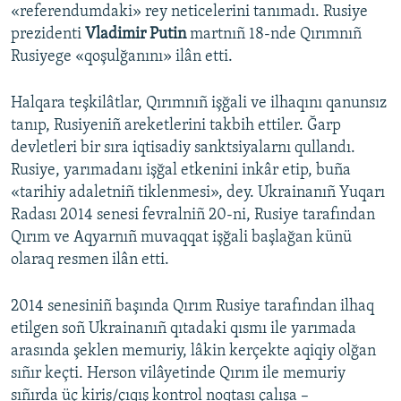
«referendumdaki» rey neticelerini tanımadı. Rusiye
prezidenti
Vladimir Putin
martnıñ 18-nde Qırımnıñ
Rusiyege «qoşulğanını» ilân etti.
Halqara teşkilâtlar, Qırımnıñ işğali ve ilhaqını qanunsız
tanıp, Rusiyeniñ areketlerini takbih ettiler. Ğarp
devletleri bir sıra iqtisadiy sanktsiyalarnı qullandı.
Rusiye, yarımadanı işğal etkenini inkâr etip, buña
«tarihiy adaletniñ tiklenmesi», dey. Ukrainanıñ Yuqarı
Radası 2014 senesi fevralniñ 20-ni, Rusiye tarafından
Qırım ve Aqyarnıñ muvaqqat işğali başlağan künü
olaraq resmen ilân etti.
2014 senesiniñ başında Qırım Rusiye tarafından ilhaq
etilgen soñ Ukrainanıñ qıtadaki qısmı ile yarımada
arasında şeklen memuriy, lâkin kerçekte aqiqiy olğan
sıñır keçti. Herson vilâyetinde Qırım ile memuriy
sıñırda üç kiriş/çıqış kontrol noqtası çalışa –