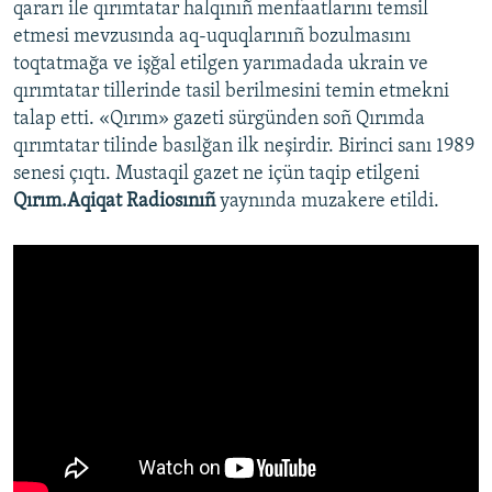
qararı ile qırımtatar halqınıñ menfaatlarını temsil
etmesi mevzusında aq-uquqlarınıñ bozulmasını
toqtatmağa ve işğal etilgen yarımadada ukrain ve
qırımtatar tillerinde tasil berilmesini temin etmekni
talap etti. «Qırım» gazeti sürgünden soñ Qırımda
qırımtatar tilinde basılğan ilk neşirdir. Birinci sanı 1989
senesi çıqtı. Mustaqil gazet ne içün taqip etilgeni
Qırım.Aqiqat Radiosınıñ
yaynında muzakere etildi.