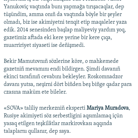
Yanukoviç vaqtında bunı yapmağa tırışacaqlar, dep
tüşündim, amma onıñ da vaqtında böyle bir şeyler
olmadı, biz ise akimiyetni tenqit etip maqaleler yaza
edik. 2014 senesinden başlap maliyeviy yardım yoq,
gazetimiz aftada eki kere yerine bir kere çıqa,
muarririyet siyaseti ise deñişmedi.
Bekir Mamutovnıñ sözlerine köre, o mahkemede
gazetniñ mevamını endi bildirgen. Şimdi davanıñ
ekinci tarafınıñ cevabını bekleyler. Roskomnadzor
davanı yutsa, neşirni dört biñden beş biñge qadar para
czasına maküm ete bileler.
«SOVA» taliliy merkezniñ eksperti
Mariya Muradova
,
Rusiye akimiyeti söz serbestligini aqsımlamaq içün
yasaq etilgen teşkilâtlar markirovkası aqqında
talaplarnı qullanır, dep saya.