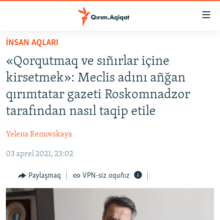
Link
açıqlığı
Esas
İNSAN AQLARI
mündericege
HABERLER
«Qorqutmaq ve sıñırlar içine
qaytmaq
SİYASET
Baş
kirsetmek»: Meclis adını añğan
İQTİSADİYAT
navigatsiyağa
qırımtatar gazeti Roskomnadzor
qaytmaq
CEMİYET
tarafından nasıl taqip etile
Qıdıruvğa
MEDENİYET
qaytmaq
Yelena Removskaya
İNSAN AQLARI
03 aprel 2021, 23:02
VİDEO
SÜRET
Paylaşmaq
VPN-siz oquñız
BLOGLAR
FİKİR