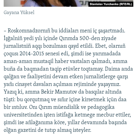
Gayana Yüksel
– Roskomnadzornıñ bu iddiaları meni iç şaşartmadı.
İşğalniñ yedi yılı içinde Qırımda 500-den ziyade
jurnalistniñ aqqı bozulması qayd etildi. Ebet, olarnıñ
çoqusı 2014-2015 senesi edi, şimdi ise yarımadada
aman-aman mustaqil haber vastaları qalmadı, amma
buña da baqmadan taqip etüvler toqtamay. Daima anda
qalğan ve faaliyetini devam etken jurnalistlerge qarşı
yañı cinayet davaları açılması rejiminde yaşaymız.
Yazıq ki, amma Bekir Mamutov da basqılar altında
tüşti: bu qorqutmaq ve sıñır içine kirsetmek içün daa
bir ıntıluv. Onı Qırım müendislik ve pedagogika
universitetinden işten istifağa ketmege mecbur ettiler,
şimdi ise añlağanıma köre, yıllar devamında başında
olğan gazetini de tutıp almaq isteyler.