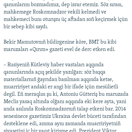
qanunlarını bozmadımız, dep israr etemiz. Söz sırası,
mahkemege Roskomnadzor vekili kelmedi ve
mahkemeci bunı oturışnı üç aftadan soñ keçirmek içün
bir sebep kibi saydı.
Bekir Mamutovnıñ bildirgenine köre, BMT bu kibi
maruzaları «Qırım» gazeti evel de derc etken edi.
– Rusiyeniñ Kütleviy haber vastaları aqqında
qanunlarında açıq şekilde yazılğan: söz başqa
materiallarnıñ ğayrıdan basılması aqqında ketse,
muarririyet andaki er angi bir ifade içün mesülietli
degil. Eñ meraqlısı şu ki, Antoniu Gütteriş bu maruzada
Meclis yasaq altında olğanı aqqında eki kere ayta, yani
anda asılında Roskomnadzornıñ talap etkeni bar. 2014
senesinece gazetimiz Ukraina devlet büceti tarafından
desteklene edi, amma aynı zamanda muarririyetniñ
siyasetini iç bir vaqıt kirişme edi. Prezident Viktor