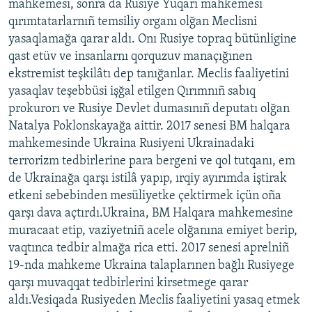
mahkemesi, soñra da Rusiye Yuqarı mahkemesi
qırımtatarlarnıñ temsiliy organı olğan Meclisni
yasaqlamağa qarar aldı. Onı Rusiye topraq bütünligine
qast etüv ve insanlarnı qorquzuv manaçığınen
ekstremist teşkilâtı dep tanığanlar. Meclis faaliyetini
yasaqlav teşebbüsi işğal etilgen Qırımnıñ sabıq
prokurorı ve Rusiye Devlet dumasınıñ deputatı olğan
Natalya Poklonskayağa aittir. 2017 senesi BM halqara
mahkemesinde Ukraina Rusiyeni Ukrainadaki
terrorizm tedbirlerine para bergeni ve qol tutqanı, em
de Ukrainağa qarşı istilâ yapıp, ırqiy ayırımda iştirak
etkeni sebebinden mesüliyetke çektirmek içün oña
qarşı dava açtırdı.Ukraina, BM Halqara mahkemesine
muracaat etip, vaziyetniñ acele olğanına emiyet berip,
vaqtınca tedbir almağa rica etti. 2017 senesi aprelniñ
19-nda mahkeme Ukraina talaplarınen bağlı Rusiyege
qarşı muvaqqat tedbirlerini kirsetmege qarar
aldı.Vesiqada Rusiyeden Meclis faaliyetini yasaq etmek