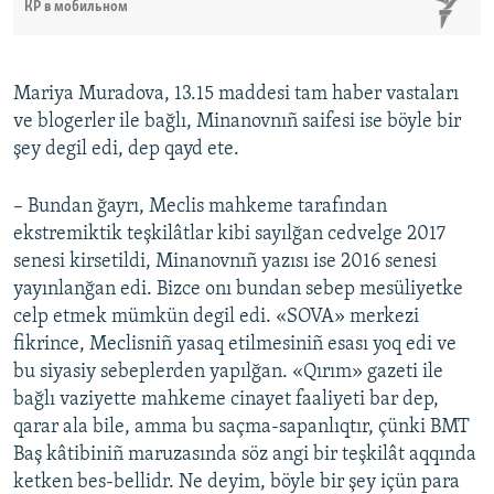
КР в мобильном
Mariya Muradova, 13.15 maddesi tam haber vastaları
ve blogerler ile bağlı, Minanovnıñ saifesi ise böyle bir
şey degil edi, dep qayd ete.
– Bundan ğayrı, Meclis mahkeme tarafından
ekstremiktik teşkilâtlar kibi sayılğan cedvelge 2017
senesi kirsetildi, Minanovnıñ yazısı ise 2016 senesi
yayınlanğan edi. Bizce onı bundan sebep mesüliyetke
celp etmek mümkün degil edi. «SOVA» merkezi
fikrince, Meclisniñ yasaq etilmesiniñ esası yoq edi ve
bu siyasiy sebeplerden yapılğan. «Qırım» gazeti ile
bağlı vaziyette mahkeme cinayet faaliyeti bar dep,
qarar ala bile, amma bu saçma-sapanlıqtır, çünki BMT
Baş kâtibiniñ maruzasında söz angi bir teşkilât aqqında
ketken bes-bellidr. Ne deyim, böyle bir şey içün para