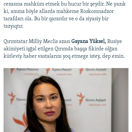
cezasına mahküm etmek bu hucur bir şeydir. Ne yazık
ki, amma böyle allarda mahkeme Roskomnadzor
tarafdarı ola. Bu bir qarardır ve o da siyasiy bir
tazyıqtır.
Qırımtatar Milliy Meclis azası
Gayana Yüksel,
Rusiye
akimiyeti işğal etilgen Qırımda başqa fikirde olğan
kütleviy haber vastalarını yoq etmege istey, dep emin.