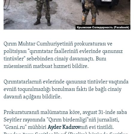
Русский
Українською
QOŞULIÑIZ!
Qırım Muhtar Cumhuriyetiniñ prokuraturası ve
politsiyası "qırımtatar faalleriniñ evlerinde qanunsız
tintüvler" sebebinden cinaiy davanıaçtı. Bunı
RFE/RS bütün saytları
müessiseniñ matbuat hızmeti bildire.
Qırımtatarlarnıñ evlerinde qanunsız tintüvler vaqtında
evniñ toqunılmazlığı bozulması faktı ile bağlı cinaiy
davanıñ açılğanı bildirile.
Prokuraturanıñ malümatına köre, avgust 31-inde saba
Seyitler rayonında "Qırım birdemligi"niñ jurnalisti,
"Grani.ru" mühbiri
Ayder Kadırov
nıñ evi tintildi.