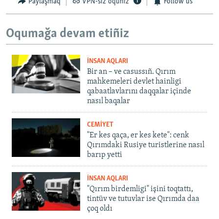
Paylaşmaq
VPN-siz oquñız
Follow us
Oqumağa devam etiñiz
İNSAN AQLARI
Bir an – ve casussıñ. Qırım
mahkemeleri devlet hainligi
qabaatlavlarını daqqalar içinde
nasıl baqalar
CEMİYET
"Er kes qaça, er kes kete": cenk
Qırımdaki Rusiye turistlerine nasıl
barıp yetti
İNSAN AQLARI
"Qırım birdemligi" işini toqtattı,
tintüv ve tutuvlar ise Qırımda daa
çoq oldı