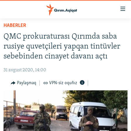
Link
açıqlığı
Esas
HABERLER
mündericege
HABERLER
QMC prokuraturası Qırımda saba
qaytmaq
SİYASET
Baş
rusiye quvetçileri yapqan tintüvler
İQTİSADİYAT
navigatsiyağa
sebebinden cinayet davanı açtı
qaytmaq
CEMİYET
Qıdıruvğa
31 avgust 2020, 14:00
MEDENİYET
qaytmaq
Paylaşmaq
VPN-siz oquñız
İNSAN AQLARI
VİDEO
SÜRET
BLOGLAR
FİKİR