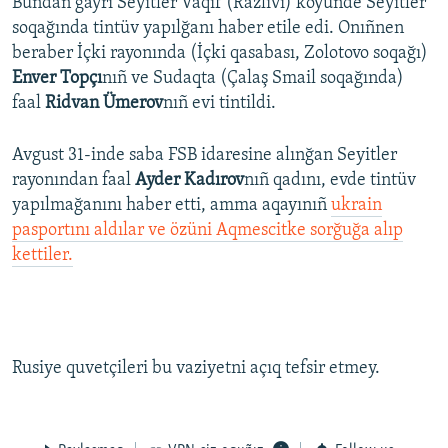
Bundan ğayrı Seyitler Vaqıf (Razlivı) köyünde Seyitler
soqağında tintüv yapılğanı haber etile edi. Onıñnen
beraber İçki rayonında (İçki qasabası, Zolotovo soqağı)
Enver Topçı
nıñ ve Sudaqta (Çalaş Smail soqağında)
faal
Ridvan Ümerov
nıñ evi tintildi.
Avgust 31-inde saba FSB idaresine alınğan Seyitler
rayonından faal
Ayder Kadırov
nıñ qadını, evde tintüv
yapılmağanını haber etti, amma aqayınıñ
ukrain
pasportını aldılar ve özüni Aqmescitke sorğuğa alıp
kettiler.
Rusiye quvetçileri bu vaziyetni açıq tefsir etmey.