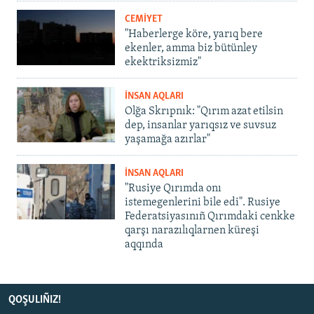
CEMİYET
"Haberlerge köre, yarıq bere
ekenler, amma biz bütünley
ekektriksizmiz"
İNSAN AQLARI
Olğa Skrıpnık: "Qırım azat etilsin
dep, insanlar yarıqsız ve suvsuz
yaşamağa azırlar"
İNSAN AQLARI
"Rusiye Qırımda onı
istemegenlerini bile edi". Rusiye
Federatsiyasınıñ Qırımdaki cenkke
qarşı narazılıqlarnen küreşi
aqqında
QOŞULIÑIZ!