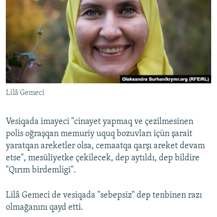
Lilâ Gemeci
Vesiqada imayeci "cinayet yapmaq ve çezilmesinen
polis oğraşqan memuriy uquq bozuvları içün şarait
yaratqan areketler olsa, cemaatqa qarşı areket devam
etse", mesüliyetke çekilecek, dep aytıldı, dep bildire
"Qırım birdemligi".
Lilâ Gemeci de vesiqada "sebepsiz" dep tenbinen razı
olmağanını qayd etti.