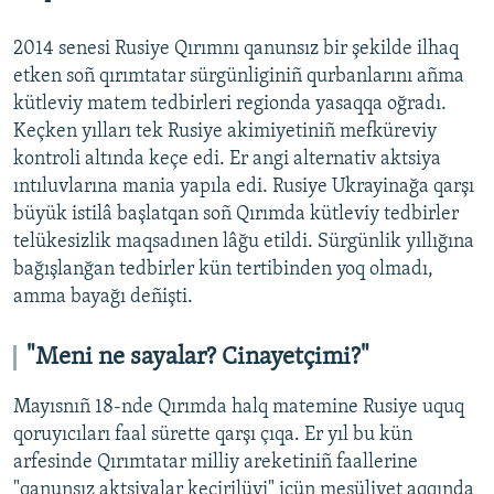
2014 senesi Rusiye Qırımnı qanunsız bir şekilde ilhaq
etken soñ qırımtatar sürgünliginiñ qurbanlarını añma
kütleviy matem tedbirleri regionda yasaqqa oğradı.
Keçken yılları tek Rusiye akimiyetiniñ mefküreviy
kontroli altında keçe edi. Er angi alternativ aktsiya
ıntıluvlarına mania yapıla edi. Rusiye Ukrayinağa qarşı
büyük istilâ başlatqan soñ Qırımda kütleviy tedbirler
telükesizlik maqsadınen lâğu etildi. Sürgünlik yıllığına
bağışlanğan tedbirler kün tertibinden yoq olmadı,
amma bayağı deñişti.
"Meni ne sayalar? Cinayetçimi?"
Mayısnıñ 18-nde Qırımda halq matemine Rusiye uquq
qoruyıcıları faal sürette qarşı çıqa. Er yıl bu kün
arfesinde Qırımtatar milliy areketiniñ faallerine
"qanunsız aktsiyalar keçirilüvi" içün mesüliyet aqqında