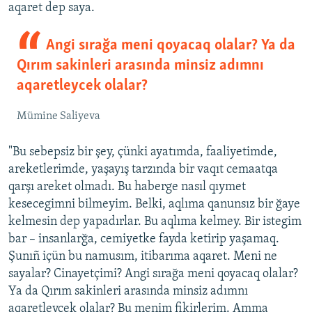
aqaret dep saya.
Angi sırağa meni qoyacaq olalar? Ya da
Qırım sakinleri arasında minsiz adımnı
aqaretleycek olalar?
Mümine Saliyeva
"Bu sebepsiz bir şey, çünki ayatımda, faaliyetimde,
areketlerimde, yaşayış tarzında bir vaqıt cemaatqa
qarşı areket olmadı. Bu haberge nasıl qıymet
kesecegimni bilmeyim. Belki, aqlıma qanunsız bir ğaye
kelmesin dep yapadırlar. Bu aqlıma kelmey. Bir istegim
bar – insanlarğa, cemiyetke fayda ketirip yaşamaq.
Şunıñ içün bu namusım, itibarıma aqaret. Meni ne
sayalar? Cinayetçimi? Angi sırağa meni qoyacaq olalar?
Ya da Qırım sakinleri arasında minsiz adımnı
aqaretleycek olalar? Bu menim fikirlerim. Amma