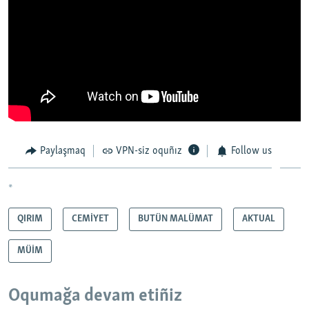
Paylaşmaq
VPN-siz oquñız
Follow us
*
QIRIM
CEMİYET
BUTÜN MALÜMAT
AKTUAL
MÜİM
Oqumağa devam etiñiz