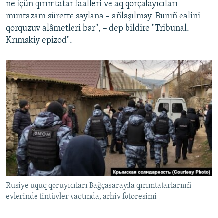
ne içün qırımtatar faalleri ve aq qorçalayıcıları
muntazam sürette saylana – añlaşılmay. Bunıñ ealini
qorquzuv alâmetleri bar", – dep bildire "Tribunal.
Krımskiy epizod".
Rusiye uquq qoruyıcıları Bağçasarayda qırımtatarlarnıñ
evlerinde tintüvler vaqtında, arhiv fotoresimi