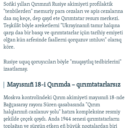
Soñki yılları Qırımnıñ Rusiye akimiyeti profilaktik
"tenbilerden" memuriy para cezaları ve apis cezalarına
daa sıq keçe, dep qayd ete Qırımtatar resurs merkezi.
Teşkilât böyle areketlerni "Ukrayinanıñ tamır halqına
qarşı daa bir basqı ve qırımtatarlar içün tarihiy emiyeti
olğan kün arfesinde faallerni qorquzuv ıntıluvı" olaraq
köre.
Rusiye uquq qoruyıcıları böyle "muqaytlıq tedbirlerini"
izaatlamay.
Mayısnıñ 18-i Qırımda – qırımtatarlarsız
Moskva kontrolindeki Qırım akimiyeti mayısnıñ 18-nde
Bağçasaray rayonı Süren qasabasında "Qırım
halqlarınıñ canlanuv yolu" hatıra kompleksine resmiy
şekilde çeçek qoydı. Anda 1944 senesi qırımtatarlarnı
toplağan ve sürgün etken eñ büyük noqtalardan biri