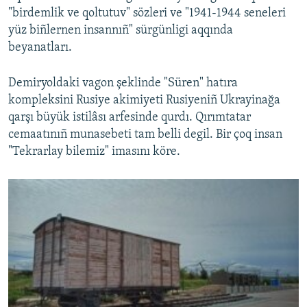
"birdemlik ve qoltutuv" sözleri ve "1941-1944 seneleri
yüz biñlernen insannıñ" sürgünligi aqqında
beyanatları.
Demiryoldaki vagon şeklinde "Süren" hatıra
kompleksini Rusiye akimiyeti Rusiyeniñ Ukrayinağa
qarşı büyük istilâsı arfesinde qurdı. Qırımtatar
cemaatınıñ munasebeti tam belli degil. Bir çoq insan
"Tekrarlay bilemiz" imasını köre.