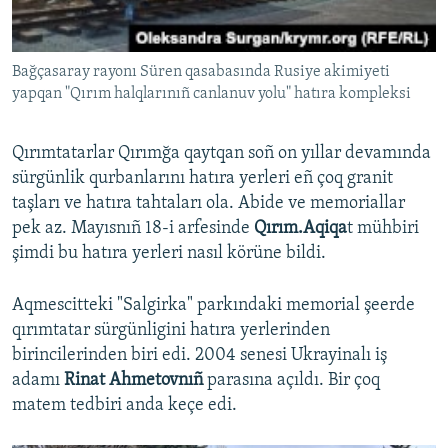
Bağçasaray rayonı Süren qasabasında Rusiye akimiyeti
yapqan "Qırım halqlarınıñ canlanuv yolu" hatıra kompleksi
Qırımtatarlar Qırımğa qaytqan soñ on yıllar devamında
sürgünlik qurbanlarını hatıra yerleri eñ çoq granit
taşları ve hatıra tahtaları ola. Abide ve memoriallar
pek az. Mayısnıñ 18-i arfesinde
Qırım.Aqiqa
t mühbiri
şimdi bu hatıra yerleri nasıl körüne bildi.
Aqmescitteki "Salgirka" parkındaki memorial şeerde
qırımtatar sürgünligini hatıra yerlerinden
birincilerinden biri edi. 2004 senesi Ukrayinalı iş
adamı
Rinat Ahmetovnıñ
parasına açıldı. Bir çoq
matem tedbiri anda keçe edi.