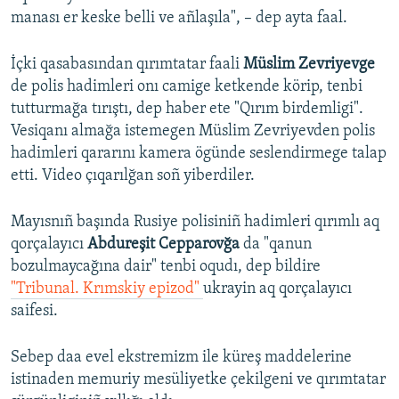
manası er keske belli ve añlaşıla", – dep ayta faal.
İçki qasabasından qırımtatar faali
Müslim Zevriyevge
de polis hadimleri onı camige ketkende körip, tenbi
tutturmağa tırıştı, dep haber ete "Qırım birdemligi".
Vesiqanı almağa istemegen Müslim Zevriyevden polis
hadimleri qararını kamera ögünde seslendirmege talap
etti. Video çıqarılğan soñ yiberdiler.
Mayısnıñ başında Rusiye polisiniñ hadimleri qırımlı aq
qorçalayıcı
Abdureşit Cepparovğa
da "qanun
bozulmaycağına dair" tenbi oqudı, dep bildire
"Tribunal. Krımskiy epizod"
ukrayin aq qorçalayıcı
saifesi.
Sebep daa evel ekstremizm ile küreş maddelerine
istinaden memuriy mesüliyetke çekilgeni ve qırımtatar