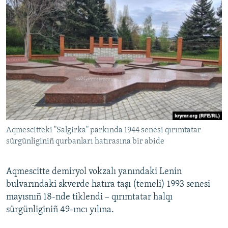
Aqmescitteki "Salgirka" parkında 1944 senesi qırımtatar
sürgünliginiñ qurbanları hatırasına bir abide
Aqmescitte demiryol vokzalı yanındaki Lenin
bulvarındaki skverde hatıra taşı (temeli) 1993 senesi
mayısnıñ 18-nde tiklendi – qırımtatar halqı
sürgünliginiñ 49-ıncı yılına.