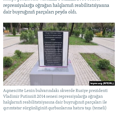
repressiyalarğa oğrağan halqlarnıñ reabilitatsiyasına
dair buyruğınıñ parçaları peyda oldı.
Aqmescitte Lenin bulvarındakı skverde Rusiye prezidenti
Vladimir Putinniñ 2014 senesi repressiyalarğa oğrağan
halqlarnıñ reabilitatsiyasına dair buyruğınıñ parçaları ile
qırımtatar sürgünliginiñ qurbanlarına hatıra taşı (temeli)