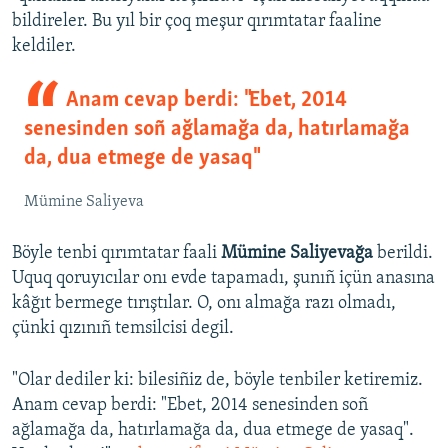
bildireler. Bu yıl bir çoq meşur qırımtatar faaline
keldiler.
Anam cevap berdi: "Ebet, 2014
senesinden soñ ağlamağa da, hatırlamağa
da, dua etmege de yasaq"
Mümine Saliyeva
Böyle tenbi qırımtatar faali
Mümine Saliyevağa
berildi.
Uquq qoruyıcılar onı evde tapamadı, şunıñ içün anasına
kâğıt bermege tırıştılar. O, onı almağa razı olmadı,
çünki qızınıñ temsilcisi degil.
"Olar dediler ki: bilesiñiz de, böyle tenbiler ketiremiz.
Anam cevap berdi: "Ebet, 2014 senesinden soñ
ağlamağa da, hatırlamağa da, dua etmege de yasaq".