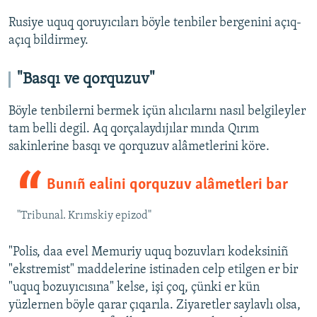
Rusiye uquq qoruyıcıları böyle tenbiler bergenini açıq-
açıq bildirmey.
"Basqı ve qorquzuv"
Böyle tenbilerni bermek içün alıcılarnı nasıl belgileyler
tam belli degil. Aq qorçalaydıjılar mında Qırım
sakinlerine basqı ve qorquzuv alâmetlerini köre.
Bunıñ ealini qorquzuv alâmetleri bar
"Tribunal. Krımskiy epizod"
"Polis, daa evel Memuriy uquq bozuvları kodeksiniñ
"ekstremist" maddelerine istinaden celp etilgen er bir
"uquq bozuyıcısına" kelse, işi çoq, çünki er kün
yüzlernen böyle qarar çıqarıla. Ziyaretler saylavlı olsa,