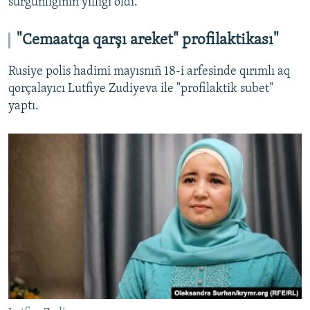
sürgünliginiñ yıllığı oldı.
"Cemaatqa qarşı areket" profilaktikası"
Rusiye polis hadimi mayısnıñ 18-i arfesinde qırımlı aq
qorçalayıcı Lutfiye Zudiyeva ile "profilaktik subet"
yaptı.