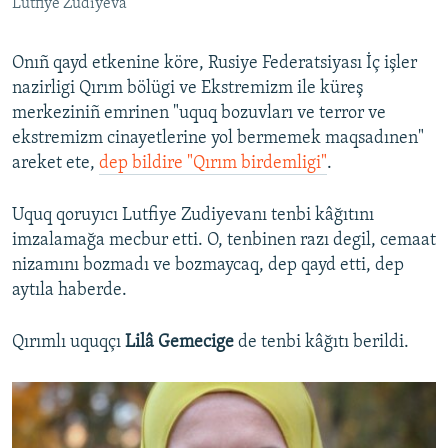
Lutfiye Zudiyeva
Onıñ qayd etkenine köre, Rusiye Federatsiyası İç işler
nazirligi Qırım bölügi ve Ekstremizm ile küreş
merkeziniñ emrinen "uquq bozuvları ve terror ve
ekstremizm cinayetlerine yol bermemek maqsadınen"
areket ete,
dep bildire "Qırım birdemligi"
.
Uquq qoruyıcı Lutfiye Zudiyevanı tenbi kâğıtını
imzalamağa mecbur etti. O, tenbinen razı degil, cemaat
nizamını bozmadı ve bozmaycaq, dep qayd etti, dep
aytıla haberde.
Qırımlı uquqçı
Lilâ Gemecige
de tenbi kâğıtı berildi.