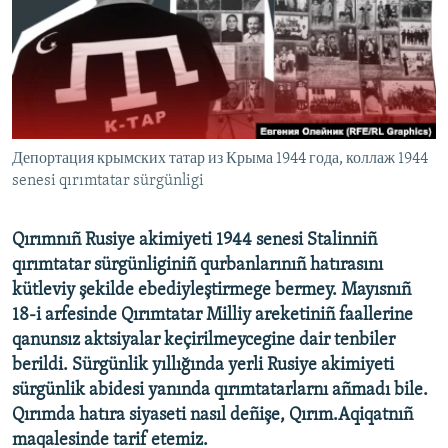
Русский
Українською
QOŞULIÑIZ!
Депортация крымских татар из Крыма 1944 года, коллаж 1944
senesi qırımtatar sürgünligi
RFE/RS bütün saytları
Qırımnıñ Rusiye akimiyeti 1944 senesi Stalinniñ
qırımtatar sürgünliginiñ qurbanlarınıñ hatırasını
kütleviy şekilde ebediyleştirmege bermey. Mayısnıñ
18-i arfesinde Qırımtatar Milliy areketiniñ faallerine
qanunsız aktsiyalar keçirilmeycegine dair tenbiler
berildi. Sürgünlik yıllığında yerli Rusiye akimiyeti
sürgünlik abidesi yanında qırımtatarlarnı añmadı bile.
Qırımda hatıra siyaseti nasıl deñişe, Qırım.Aqiqatnıñ
maqalesinde tarif etemiz.