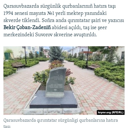
Qarasuvbazarda sürgünlik qurbanlarınıñ hatıra taşı
1994 senesi mayısta №1 yerli mektep yanındaki
skverde tiklendi. Soñra anda qırımtatar şairi ve yazıcısı
Bekir Çoban-Zadeniñ
abidesi açıldı, taş ise şeer
merkezindeki Suvorov skverine avuştırıldı.
Qarasuvbazarda qırımtatar sürgünligi qurbanlarına hatıra
taşı