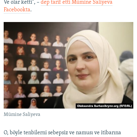
Ve olar ketti", –
dep tarif etti Mümine Saliyeva
Facebookta
.
Mümine Saliyeva
O, böyle tenbilerni sebepsiz ve namusı ve itibarına