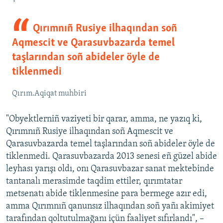
Qırımnıñ Rusiye ilhaqından soñ
Aqmescit ve Qarasuvbazarda temel
taşlarından soñ abideler öyle de
tiklenmedi
Qırım.Aqiqat muhbiri
"Obyektlerniñ vaziyeti bir qarar, amma, ne yazıq ki,
Qırımnıñ Rusiye ilhaqından soñ Aqmescit ve
Qarasuvbazarda temel taşlarından soñ abideler öyle de
tiklenmedi. Qarasuvbazarda 2013 senesi eñ güzel abide
leyhası yarışı oldı, onı Qarasuvbazar sanat mektebinde
tantanalı merasimde taqdim ettiler, qırımtatar
metsenatı abide tiklenmesine para bermege azır edi,
amma Qırımnıñ qanunsız ilhaqından soñ yañı akimiyet
tarafından qoltutulmağanı içün faaliyet sıfırlandı", –