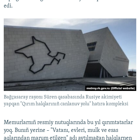
edi.
Bağçasaray rayonı Süren qasabasında Rusiye akimiyeti
yapqan "Qırım halqlarınıñ canlanuv yolu" hatıra kompleksi
Memurlarnıñ resmiy nutuqlarında bu yıl qırımtatarlar
yoq. Bunıñ yerine – "Vatanı, evleri, mulk ve esas
aqlarından marum etilgen" adı aytılmağan halqlarnen