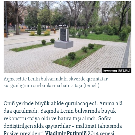
Aqmescitte Lenin bulvarındakı skverde qırımtatar
sürgünliginiñ qurbanlarına hatıra taşı (temeli)
Onıñ yerinde büyük abide qurulacaq edi. Amma alâ
daa qurulmadı. Yaqında Lenin bulvarında büyük
rekonstruktsiya oldı ve hatıra taşı alındı. Soñra
deñiştirilgen alda qaytardılar – malümat tahtasında
Rusiye prezidenti
Vladimir Putinniñ
2014 senesi