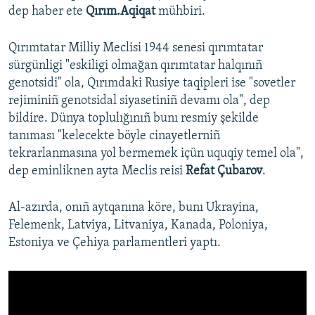
dep haber ete
Qırım.Aqiqat
mühbiri.
Qırımtatar Milliy Meclisi 1944 senesi qırımtatar
sürgünligi "eskiligi olmağan qırımtatar halqınıñ
genotsidi" ola, Qırımdaki Rusiye taqipleri ise "sovetler
rejiminiñ genotsidal siyasetiniñ devamı ola", dep
bildire. Dünya toplulığınıñ bunı resmiy şekilde
tanıması "kelecekte böyle cinayetlerniñ
tekrarlanmasına yol bermemek içün uquqiy temel ola",
dep eminliknen ayta Meclis reisi
Refat Çubarov
.
Al-azırda, onıñ aytqanına köre, bunı Ukrayina,
Felemenk, Latviya, Litvaniya, Kanada, Poloniya,
Estoniya ve Çehiya parlamentleri yaptı.