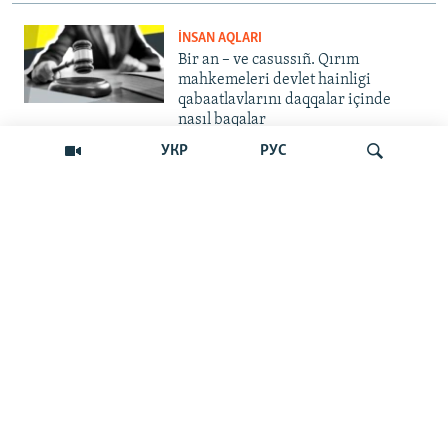
İNSAN AQLARI
Bir an – ve casussıñ. Qırım
mahkemeleri devlet hainligi
qabaatlavlarını daqqalar içinde
nasıl baqalar
УКР
РУС
CEMİYET
"Er kes qaça, er kes kete": cenk
Qırımdaki Rusiye turistlerine nasıl
barıp yetti
Qıdırmaq
İNSAN AQLARI
"Qırım birdemligi" işini toqtattı,
tintüv ve tutuvlar ise Qırımda daa
çoq oldı
CEMİYET
"Haberlerge köre, yarıq bere
ekenler, amma biz bütünley