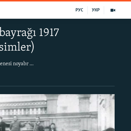
РУС
УКР
bayrağı 1917
simler)
Altın tamğalı kök bayraq – bu yıl qırımtatar milliy bayrağı 106 yaşını toldura. 1917 senesi noyabr ayında Hanlar sarayında toplanğan birinci Qurultayda milliy bayraq olaraq qabul etildi. «Siyasiy ayatımız kerçekten yañıdan doğa», – dep aytqan edi Qırım müftisi Noman Çelebicihan.