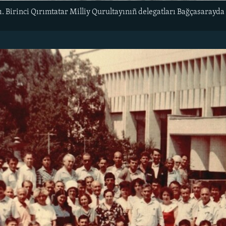
ı. Birinci Qırımtatar Milliy Qurultayınıñ delegatları Bağçasarayda