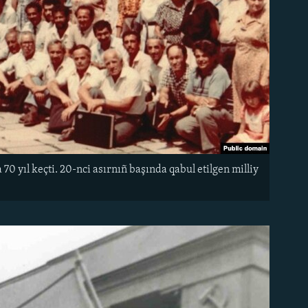
70 yıl keçti. 20-nci asırnıñ başında qabul etilgen milliy