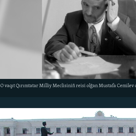
. O vaqıt Qırımtatar Milliy Meclisiniñ reisi olğan Mustafa Cemile