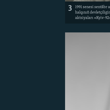
3
1991 senesi sentâbr 
halqınıñ devletçiligi
aktsiyaları «Kyiv-92»