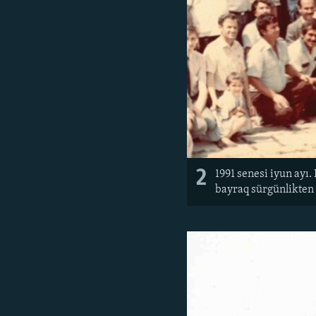
2
1991 senesi iyun ayı.
bayraq sürgünlikten 