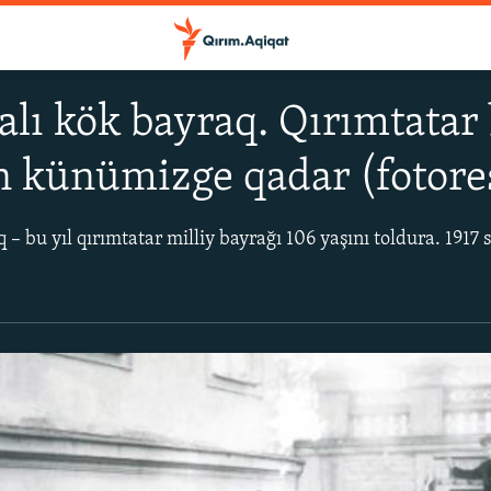
alı kök bayraq. Qırımtatar 
n künümizge qadar (fotore