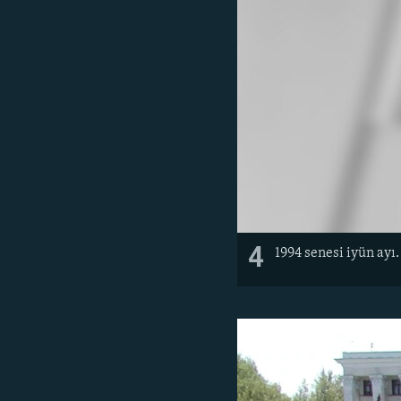
4
1994 senesi iyün ayı