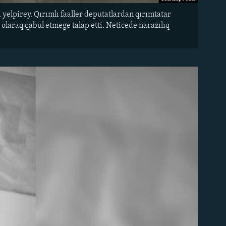
yelpirey. Qırımlı faaller deputatlardan qırımtatar
 olaraq qabul etmege talap etti. Neticede narazılıq