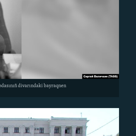
v odasınıñ divarındaki bayraqnen