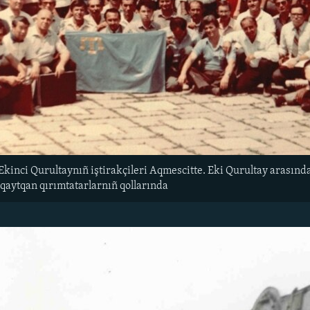
 Ekinci Qurultaynıñ iştirakçileri Aqmescitte. Eki Qurultay arasında 
qaytqan qırımtatarlarnıñ qollarında