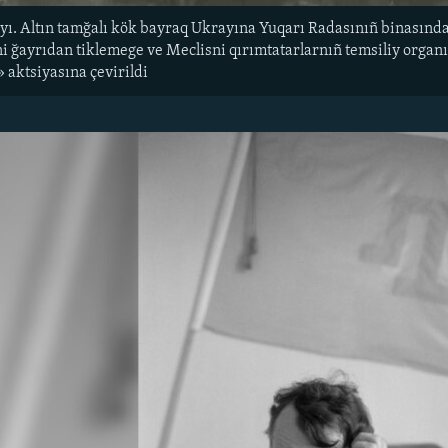
ayı. Altın tamğalı kök bayraq Ukrayına Yuqarı Radasınıñ binasında 
ni ğayrıdan tiklemege ve Meclisni qırımtatarlarnıñ temsiliy organı
 aktsiyasına çevirildi