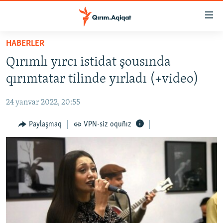
Link
açıqlığı
Esas
HABERLER
mündericege
HABERLER
Qırımlı yırcı istidat şousında
qaytmaq
SİYASET
Baş
qırımtatar tilinde yırladı (+video)
İQTİSADİYAT
navigatsiyağa
qaytmaq
24 yanvar 2022, 20:55
CEMİYET
Qıdıruvğa
MEDENİYET
Paylaşmaq
VPN-siz oquñız
qaytmaq
İNSAN AQLARI
VİDEO
SÜRET
BLOGLAR
FİKİR