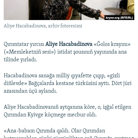
Русский
Українською
Aliye Hacabadinova, arhiv fotoresimi
QOŞULIÑIZ!
Qırımtatar yırcısı
Aliye Hacabadinova
«Ğolos krayını»
(«Memleketniñ sesi») istidat şousınıñ yayınında ana
tilinde yırladı.
RFE/RS bütün saytları
Hacabadinova sanağa milliy qıyafette çıqıp, «gizli
diñlevde» Bağçalarda kestane türküsini ayttı. Dört jüri
azasından üçü aylandı.
Aliye Hacabadinovanıñ aytqanına köre, o, işğal etilgen
Qırımdan Kyivge köçmege mecbur oldı.
«Ana-babam Qırımda qaldı. Olar Qırımdan