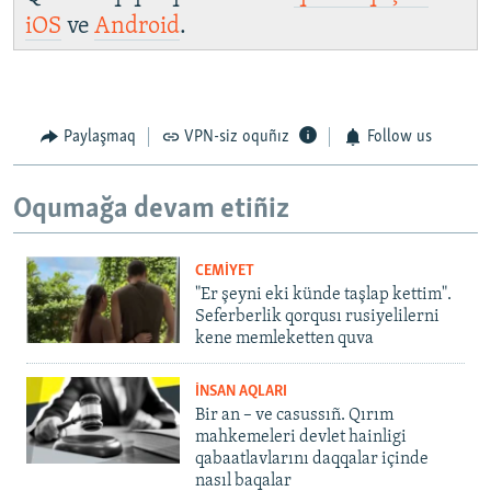
iOS
ve
Android
.
Paylaşmaq
VPN-siz oquñız
Follow us
Oqumağa devam etiñiz
CEMİYET
"Er şeyni eki künde taşlap kettim".
Seferberlik qorqusı rusiyelilerni
kene memleketten quva
İNSAN AQLARI
Bir an – ve casussıñ. Qırım
mahkemeleri devlet hainligi
qabaatlavlarını daqqalar içinde
nasıl baqalar