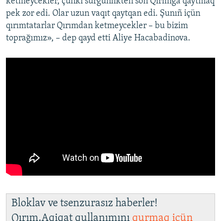
ketmeycekler, çünki sürgünlikten soñ Qırımğa qaytmaq
pek zor edi. Olar uzun vaqıt qaytqan edi. Şunıñ içün
qırımtatarlar Qırımdan ketmeycekler – bu bizim
toprağımız», – dep qayd etti Aliye Hacabadinova.
Bloklav ve tsenzurasız haberler!
Qırım.Aqiqat qullanımını
qurmaq içün