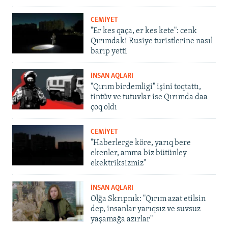
CEMİYET
"Er kes qaça, er kes kete": cenk
Qırımdaki Rusiye turistlerine nasıl
barıp yetti
İNSAN AQLARI
"Qırım birdemligi" işini toqtattı,
tintüv ve tutuvlar ise Qırımda daa
çoq oldı
CEMİYET
"Haberlerge köre, yarıq bere
ekenler, amma biz bütünley
ekektriksizmiz"
İNSAN AQLARI
Olğa Skrıpnık: "Qırım azat etilsin
dep, insanlar yarıqsız ve suvsuz
yaşamağa azırlar"