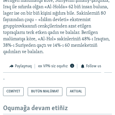
Berilgen malümatqa köre, Suriyeniñ şimaliy-şarqında,
Iraq ile sıñırda olğan «Al-Holda» 62 biñ insan buluna,
lager ise on bir biñ kişini sığdıra bile. Sakinlerniñ 80
fayızından çoqu – «İslâm devleti» ekstremist
gruppirovkasınıñ cenkçilerinden azat etilgen
topraqlarnı terk etken qadın ve balalar. Berilgen
malümatqa köre, «Al-Hol» sakinleriniñ 48%-ı Iraqtan,
38%-ı Suriyeden qaçtı ve 14%-ı 60 memleketniñ
qadınları ve balaları.
Paylaşmaq
VPN-siz oquñız
Follow us
*
CEMİYET
BUTÜN MALÜMAT
AKTUAL
Oqumağa devam etiñiz