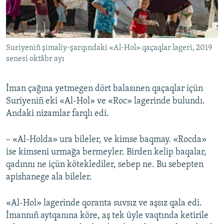
Suriyeniñ şimaliy-şarqındaki «Al-Hol» qaçaqlar lageri, 2019
senesi oktâbr ayı
İman çağına yetmegen dört balasınen qaçaqlar içün
Suriyeniñ eki «Al-Hol» ve «Roc» lagerinde bulundı.
Andaki nizamlar farqlı edi.
– «Al-Holda» ura bileler, ve kimse baqmay. «Rocda»
ise kimseni urmağa bermeyler. Birden kelip baqalar,
qadınnı ne içün köteklediler, sebep ne. Bu sebepten
apishanege ala bileler.
«Al-Hol» lagerinde qoranta suvsız ve aşsız qala edi.
İmannıñ aytqanına köre, aş tek üyle vaqtında ketirile