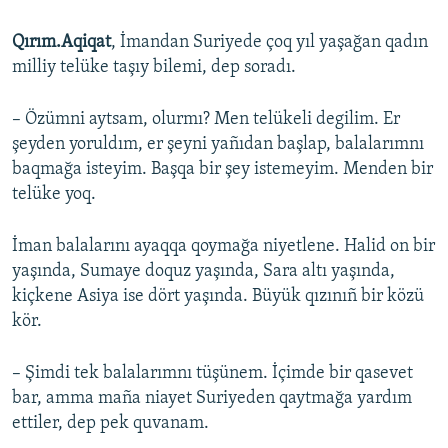
Qırım.Aqiqat
, İmandan Suriyede çoq yıl yaşağan qadın
milliy telüke taşıy bilemi, dep soradı.
– Özümni aytsam, olurmı? Men telükeli degilim. Er
şeyden yoruldım, er şeyni yañıdan başlap, balalarımnı
baqmağa isteyim. Başqa bir şey istemeyim. Menden bir
telüke yoq.
İman balalarını ayaqqa qoymağa niyetlene. Halid on bir
yaşında, Sumaye doquz yaşında, Sara altı yaşında,
kiçkene Asiya ise dört yaşında. Büyük qızınıñ bir közü
kör.
– Şimdi tek balalarımnı tüşünem. İçimde bir qasevet
bar, amma maña niayet Suriyeden qaytmağa yardım
ettiler, dep pek quvanam.