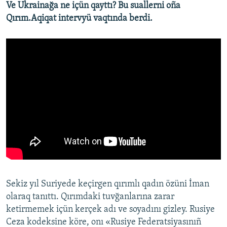
Ve Ukrainağa ne içün qayttı? Bu suallerni oña
Qırım.Aqiqat intervyü vaqtında berdi.
Sekiz yıl Suriyede keçirgen qırımlı qadın özüni İman
olaraq tanıttı. Qırımdaki tuvğanlarına zarar
ketirmemek içün kerçek adı ve soyadını gizley. Rusiye
Ceza kodeksine köre, onı «Rusiye Federatsiyasınıñ