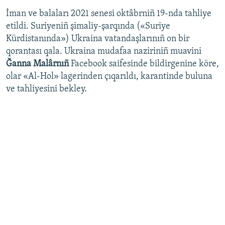
İman ve balaları 2021 senesi oktâbrniñ 19-nda tahliye
etildi. Suriyeniñ şimaliy-şarqında («Suriye
Kürdistanında») Ukraina vatandaşlarınıñ on bir
qorantası qala. Ukraina mudafaa naziriniñ muavini
Ğanna Malârnıñ
Facebook saifesinde bildirgenine köre,
olar «Al-Hol» lagerinden çıqarıldı, karantinde buluna
ve tahliyesini bekley.