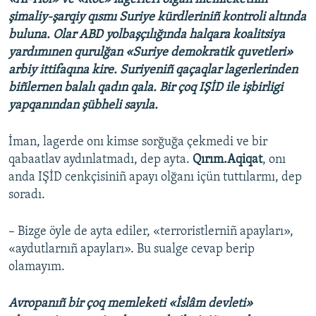
şimaliy-şarqiy qısmı Suriye kürdleriniñ kontroli altında
buluna. Olar ABD yolbaşçılığında halqara koalitsiya
yardımınen qurulğan «Suriye demokratik quvetleri»
arbiy ittifaqına kire. Suriyeniñ qaçaqlar lagerlerinden
biñlernen balalı qadın qala. Bir çoq IŞİD ile işbirligi
yapqanından şübheli sayıla.
İman, lagerde onı kimse sorğuğa çekmedi ve bir
qabaatlav aydınlatmadı, dep ayta.
Qırım.Aqiqat
, onı
anda IŞİD cenkçisiniñ apayı olğanı içün tuttılarmı, dep
soradı.
– Bizge öyle de ayta ediler, «terroristlerniñ apayları»,
«aydutlarnıñ apayları». Bu sualge cevap berip
olamayım.
Avropanıñ bir çoq memleketi «İslâm devleti»