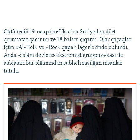
Oktâbrniñ 19-na qadar Ukraina Suriyeden dört
qırımtatar qadınını ve 18 balanı çıqardı. Olar qaçaqlar
içün «Al-Hol» ve «Roc» qapalı lagerlerinde bulundı.
Anda «İslâm devleti» ekstremist gruppirovkası ile
alâqaları bar olğanından şübheli sayılğan insanlar
tutula.