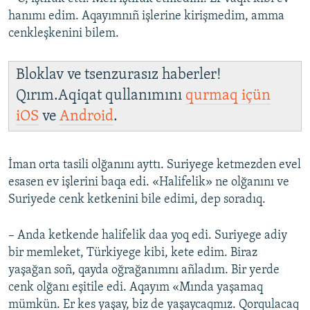
hanımı edim. Aqayımnıñ işlerine kirişmedim, amma
cenkleşkenini bilem.
Bloklav ve tsenzurasız haberler!
Qırım.Aqiqat qullanımını
qurmaq içün
iOS
ve
Android
.
İman orta tasili olğanını ayttı. Suriyege ketmezden evel
esasen ev işlerini baqa edi. «Halifelik» ne olğanını ve
Suriyede cenk ketkenini bile edimi, dep soradıq.
– Anda ketkende halifelik daa yoq edi. Suriyege adiy
bir memleket, Türkiyege kibi, kete edim. Biraz
yaşağan soñ, qayda oğrağanımnı añladım. Bir yerde
cenk olğanı eşitile edi. Aqayım «Mında yaşamaq
mümkün. Er kes yaşay, biz de yaşaycaqmız. Qorqulacaq