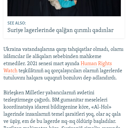
SEE ALSO:
Suriye lagerlerinde qalğan qırımlı qadınlar
Ukraina vatandaşlarına qarşı tahqiqatlar olmadı, olarnı
islâmcılar ile alâqaları sebebinden mahkeme
etmediler. 2021 senesi mart ayında
Human Rights
Watch
teşkilâtınıñ aq qorçalayıcıları olarnıñ lagerlerde
tutuluvını halqara uquqnıñ bozuluvı dep adlandırdı.
Birleşken Milletler yabancılarnıñ avdetini
tezleştirmege çağırdı. BM gumanitar meseleleri
koordinatsiya idaresi bildirgenine köre, «Al-Hol»
lagerinde insanlarnıñ temel şaraitleri yoq, olar aç qala
ve üşüy, em de bu lagerde sıq-sıq öldürip başladılar.