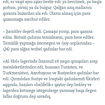
edi, er vaqıt aynı aşlar berile edi: ya bercimek, ya baqla
şorbası, pirniç ya da bulgur. Qalğan azıq mallarını
qoranta bazardan ala edi. Olarnı almaq içün para
qazanmağa mecbur ediler.
– Şaraitler deşetli edi. Çamaşır yuvıp, para qazana
edim. Biriniñ çadırını temizlesem, para bere ediler.
Temizlik yapmağa istemegen ve (soy-soplarından –
QA
) para alğan tenbel qadınlar bar edi.
«Al-Hol» lagerinde İmannıñ eñ yaqın qomşuları arap
memleketlerinden edi, hususan Tunisten, ve
Turkmenistan, Azerbaycan ve Rusiyeden qadınlar bar
edi. Qırımlıdan Suriye ve Iraqtaki qadınlarnıñ fikirleri
aqqında, bazıları «halifelik» qaytar dep bekley ve
lagerden ketmege istegenlerge yaramay baqa degen
laflar doğrumı dep soradıq.