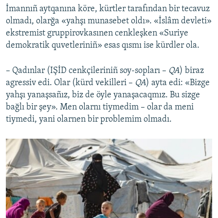
İmannıñ aytqanına köre, kürtler tarafından bir tecavuz
olmadı, olarğa «yahşı munasebet oldı». «İslâm devleti»
ekstremist gruppirovkasınen cenkleşken «Suriye
demokratik quvetleriniñ» esas qısmı ise kürdler ola.
– Qadınlar (IŞİD cenkçileriniñ soy-sopları –
QA
) biraz
agressiv edi. Olar (kürd vekilleri –
QA
) ayta edi: «Bizge
yahşı yanaşsañız, biz de öyle yanaşacaqmız. Bu sizge
bağlı bir şey». Men olarnı tiymedim – olar da meni
tiymedi, yani olarnen bir problemim olmadı.