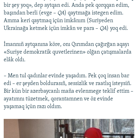
bir şey yoq», dep aytqan edi. Anda pek qorqqan edim,
başından berli (evge –
QA
) qaytmağa istegen edim.
Amma keri qaytmaq içün imkânım (Suriyeden
Ukrainağa ketmek içün imkân ve para –
QA
) yoq edi.
İmannıñ aytqanına köre, onı Qırımdan çağırğan aqayı
«Suriye demokratik quvetlerinen» olğan çatışmalarda
elâk oldı.
– Men tul qadınlar evinde yaşadım. Pek çoq insan bar
edi – er şeyden boldurasıñ, sessizlik ve raatlıq isteysiñ.
Bir kün bir azerbaycanlı maña evlenmege teklif ettim –
ayatımnı tüzetmek, qorantamnen ve öz evinde
yaşamaq içün razı oldım.