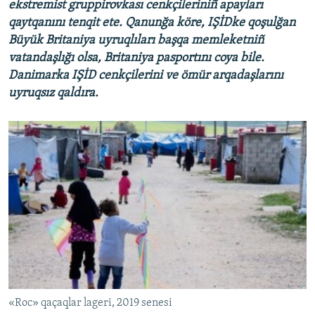
ekstremist gruppirovkası cenkçileriniñ apayları
qaytqanını tenqit ete. Qanunğa köre, IŞİDke qoşulğan
Büyük Britaniya uyruqlıları başqa memleketniñ
vatandaşlığı olsa, Britaniya pasportını coya bile.
Danimarka IŞİD cenkçilerini ve ömür arqadaşlarını
uyruqsız qaldıra.
«Roc» qaçaqlar lageri, 2019 senesi