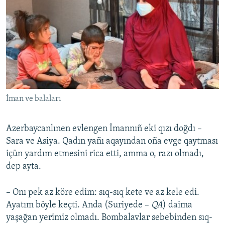
İman ve balaları
Azerbaycanlınen evlengen İmannıñ eki qızı doğdı –
Sara ve Asiya. Qadın yañı aqayından oña evge qaytması
içün yardım etmesini rica etti, amma o, razı olmadı,
dep ayta.
– Onı pek az köre edim: sıq-sıq kete ve az kele edi.
Ayatım böyle keçti. Anda (Suriyede –
QA
) daima
yaşağan yerimiz olmadı. Bombalavlar sebebinden sıq-