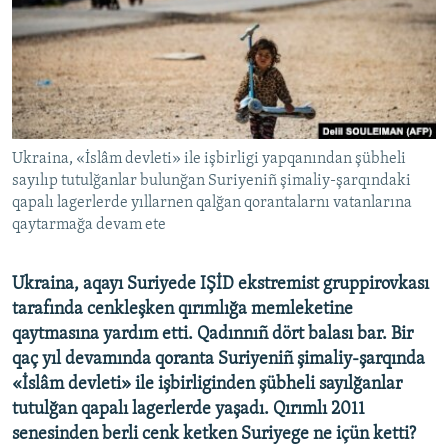
Русский
Українською
QOŞULIÑIZ!
Ukraina, «İslâm devleti» ile işbirligi yapqanından şübheli
sayılıp tutulğanlar bulunğan Suriyeniñ şimaliy-şarqındaki
qapalı lagerlerde yıllarnen qalğan qorantalarnı vatanlarına
RFE/RS bütün saytları
qaytarmağa devam ete
Ukraina, aqayı Suriyede IŞİD ekstremist gruppirovkası
tarafında cenkleşken qırımlığa memleketine
qaytmasına yardım etti. Qadınnıñ dört balası bar. Bir
qaç yıl devamında qoranta Suriyeniñ şimaliy-şarqında
«İslâm devleti» ile işbirliginden şübheli sayılğanlar
tutulğan qapalı lagerlerde yaşadı. Qırımlı 2011
senesinden berli cenk ketken Suriyege ne içün ketti?