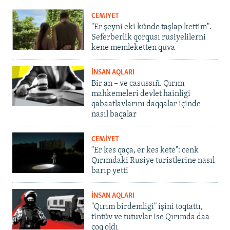
CEMİYET
"Er şeyni eki künde taşlap kettim".
Seferberlik qorqusı rusiyelilerni
kene memleketten quva
İNSAN AQLARI
Bir an – ve casussıñ. Qırım
mahkemeleri devlet hainligi
qabaatlavlarını daqqalar içinde
nasıl baqalar
CEMİYET
"Er kes qaça, er kes kete": cenk
Qırımdaki Rusiye turistlerine nasıl
barıp yetti
İNSAN AQLARI
"Qırım birdemligi" işini toqtattı,
tintüv ve tutuvlar ise Qırımda daa
çoq oldı