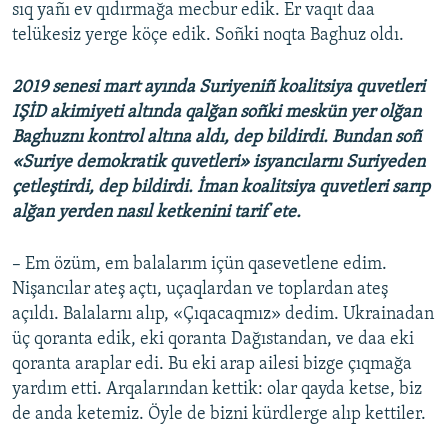
sıq yañı ev qıdırmağa mecbur edik. Er vaqıt daa
telükesiz yerge köçe edik. Soñki noqta Baghuz oldı.
2019 senesi mart ayında Suriyeniñ koalitsiya quvetleri
IŞİD akimiyeti altında qalğan soñki meskün yer olğan
Baghuznı kontrol altına aldı, dep bildirdi. Bundan soñ
«Suriye demokratik quvetleri» isyancılarnı Suriyeden
çetleştirdi, dep bildirdi. İman koalitsiya quvetleri sarıp
alğan yerden nasıl ketkenini tarif ete.
– Em özüm, em balalarım içün qasevetlene edim.
Nişancılar ateş açtı, uçaqlardan ve toplardan ateş
açıldı. Balalarnı alıp, «Çıqacaqmız» dedim. Ukrainadan
üç qoranta edik, eki qoranta Dağıstandan, ve daa eki
qoranta araplar edi. Bu eki arap ailesi bizge çıqmağa
yardım etti. Arqalarından kettik: olar qayda ketse, biz
de anda ketemiz. Öyle de bizni kürdlerge alıp kettiler.