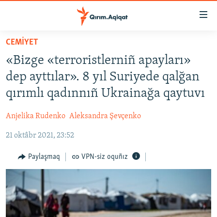
Link
açıqlığı
Esas
CEMİYET
mündericege
HABERLER
«Bizge «terroristlerniñ apayları»
qaytmaq
SİYASET
Baş
dep ayttılar». 8 yıl Suriyede qalğan
İQTİSADİYAT
navigatsiyağa
qırımlı qadınnıñ Ukrainağa qaytuvı
qaytmaq
CEMİYET
Qıdıruvğa
Anjelika Rudenko
Aleksandra Şevçenko
MEDENİYET
qaytmaq
21 oktâbr 2021, 23:52
İNSAN AQLARI
VİDEO
Paylaşmaq
VPN-siz oquñız
SÜRET
BLOGLAR
FİKİR