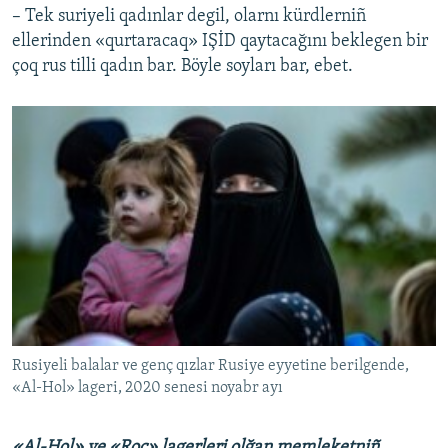
– Tek suriyeli qadınlar degil, olarnı kürdlerniñ
ellerinden «qurtaracaq» IŞİD qaytacağını beklegen bir
çoq rus tilli qadın bar. Böyle soyları bar, ebet.
Rusiyeli balalar ve genç qızlar Rusiye eyyetine berilgende,
«Al-Hol» lageri, 2020 senesi noyabr ayı
«Al-Hol» ve «Roc» lagerleri olğan memleketniñ