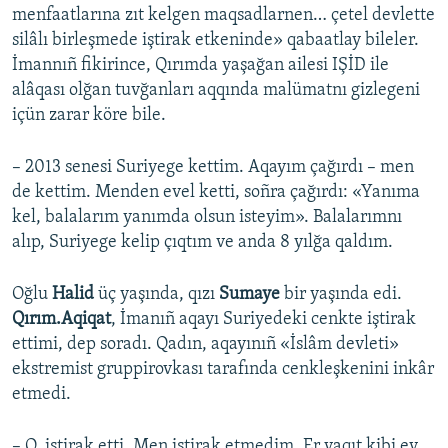
menfaatlarına zıt kelgen maqsadlarnen… çetel devlette
silâlı birleşmede iştirak etkeninde» qabaatlay bileler.
İmannıñ fikirince, Qırımda yaşağan ailesi IŞİD ile
alâqası olğan tuvğanları aqqında malümatnı gizlegeni
içün zarar köre bile.
– 2013 senesi Suriyege kettim. Aqayım çağırdı – men
de kettim. Menden evel ketti, soñra çağırdı: «Yanıma
kel, balalarım yanımda olsun isteyim». Balalarımnı
alıp, Suriyege kelip çıqtım ve anda 8 yılğa qaldım.
Oğlu
Halid
üç yaşında, qızı
Sumaye
bir yaşında edi.
Qırım.Aqiqat
, İmanıñ aqayı Suriyedeki cenkte iştirak
ettimi, dep soradı. Qadın, aqayınıñ «İslâm devleti»
ekstremist gruppirovkası tarafında cenkleşkenini inkâr
etmedi.
– O, iştirak etti. Men iştirak etmedim. Er vaqıt kibi ev