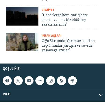
CEMİYET
"Haberlerge köre, yarıq bere
ekenler, amma biz bütünley
ekektriksizmiz"
İNSAN AQLARI
Olğa Skrıpnık: "Qırım azat etilsin
dep, insanlar yarıqsız ve suvsuz
yaşamağa azırlar"
QOŞULIÑIZ!
INFO