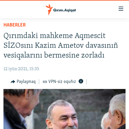
Link
açıqlığı
Esas
HABERLER
mündericege
HABERLER
Qırımdaki mahkeme Aqmescit
qaytmaq
SİYASET
Baş
SİZOsını Kazim Ametov davasınıñ
İQTİSADİYAT
navigatsiyağa
vesiqalarını bermesine zorladı
qaytmaq
CEMİYET
Qıdıruvğa
12 iyün 2021, 15:35
MEDENİYET
qaytmaq
Paylaşmaq
VPN-siz oquñız
İNSAN AQLARI
VİDEO
SÜRET
BLOGLAR
FİKİR