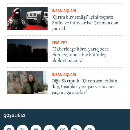
İNSAN AQLARI
"Qırım birdemligi" işini toqtattı,
tintüv ve tutuvlar ise Qırımda daa
çoq oldı
CEMİYET
"Haberlerge köre, yarıq bere
ekenler, amma biz bütünley
ekektriksizmiz"
İNSAN AQLARI
Olğa Skrıpnık: "Qırım azat etilsin
dep, insanlar yarıqsız ve suvsuz
yaşamağa azırlar"
QOŞULIÑIZ!