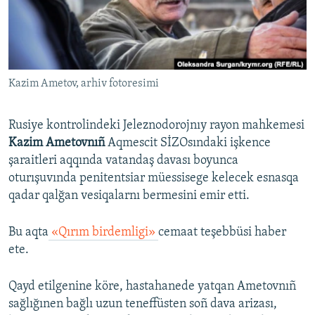
Русский
Українською
Kazim Ametov, arhiv fotoresimi
QOŞULIÑIZ!
Rusiye kontrolindeki Jeleznodorojnıy rayon mahkemesi
Kazim Ametovnıñ
Aqmescit SİZOsındaki işkence
RFE/RS bütün saytları
şaraitleri aqqında vatandaş davası boyunca
oturışuvında penitentsiar müessisege kelecek esnasqa
qadar qalğan vesiqalarnı bermesini emir etti.
Bu aqta
«Qırım birdemligi»
cemaat teşebbüsi haber
ete.
Qayd etilgenine köre, hastahanede yatqan Ametovnıñ
sağlığınen bağlı uzun teneffüsten soñ dava arizası,