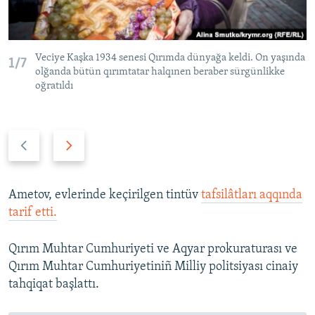
Veciye Kaşka 1934 senesi Qırımda dünyağa keldi. On yaşında
1/7
olğanda bütün qırımtatar halqınen beraber sürgünlikke
oğratıldı
P
N
r
e
e
x
v
t
Ametov, evlerinde keçirilgen tintüv
tafsilâtları aqqında
i
s
tarif etti.
o
l
u
i
Qırım Muhtar Cumhuriyeti ve Aqyar prokuraturası ve
s
d
Qırım Muhtar Cumhuriyetiniñ Milliy politsiyası cinaiy
s
e
tahqiqat başlattı.
l
i