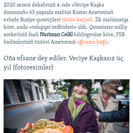
2020 senesi dekabrniñ 4-nde «Veciye Kaşka
davasınıñ» 63 yaşında mabüsi Kazim Ametovnıñ
evinde Rusiye quvetçileri
tintüv keçirdi
. İlk malümatqa
köre, anda «tahqiqat tedbirleri» oldı. Qırımtatar milliy
areketiniñ faali
Nariman Celâl
bildirgenine köre, FSB
hadimleriniñ tintüvi Ametovnıñ
oğlunen bağlı
.
Oña efsane dey ediler. Veciye Kaşkasız üç
yıl (fotoresimler)