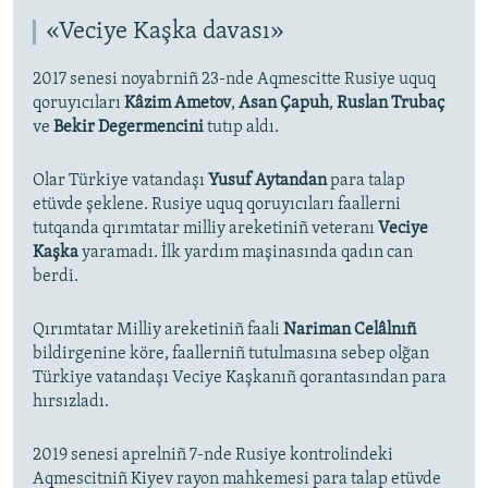
d
«Veciye Kaşka davası»
e
2017 senesi noyabrniñ 23-nde Aqmescitte Rusiye uquq
qoruyıcıları
Kâzim Ametov
,
Asan Çapuh
,
Ruslan Trubaç
ve
Bekir Degermencini
tutıp aldı.
Olar Türkiye vatandaşı
Yusuf Aytandan
para talap
etüvde şeklene. Rusiye uquq qoruyıcıları faallerni
tutqanda qırımtatar milliy areketiniñ veteranı
Veciye
Kaşka
yaramadı. İlk yardım maşinasında qadın can
berdi.
Qırımtatar Milliy areketiniñ faali
Nariman Celâlnıñ
bildirgenine köre, faallerniñ tutulmasına sebep olğan
Türkiye vatandaşı Veciye Kaşkanıñ qorantasından para
hırsızladı.
2019 senesi aprelniñ 7-nde Rusiye kontrolindeki
Aqmescitniñ Kiyev rayon mahkemesi para talap etüvde