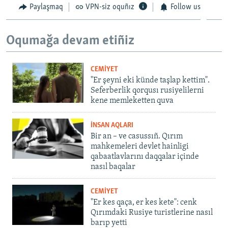
Paylaşmaq
VPN-siz oquñız
Follow us
Oqumağa devam etiñiz
CEMİYET
"Er şeyni eki künde taşlap kettim".
Seferberlik qorqusı rusiyelilerni
kene memleketten quva
İNSAN AQLARI
Bir an – ve casussıñ. Qırım
mahkemeleri devlet hainligi
qabaatlavlarını daqqalar içinde
nasıl baqalar
CEMİYET
"Er kes qaça, er kes kete": cenk
Qırımdaki Rusiye turistlerine nasıl
barıp yetti