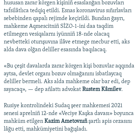
hususan zarar körgen kişiniñ esaslanğan bozuvları
tafsilâtlıca tedqiq etildi. Esnas koronavirus sıñırlavları
sebebinden qapalı rejimde keçirildi. Bundan ğayrı,
mahkeme Aqmescitniñ SİZO-1-ini daa taqdim
etilmegen vesiqalarnı iyünniñ 18-nde olacaq
nevbetteki oturışuvına ilâve etmege mecbur etti, aks
alda dava olğan deliller esasında baqılacaq.
«Bu çeşit davalarda zarar körgen kişi bozuvlar aqqında
aytsa, devlet organı bozuv olmağanını isbatlaycaq
deliller bermeli. Aks alda mahkeme olar bar edi, dep
sayacaq», — dep añlattı advokat
Rustem Kâmilev
.
Rusiye kontrolindeki Sudaq şeer mahkemesi 2021
senesi aprelniñ 12-nde «Veciye Kaşka davası» boyunca
mahküm etilgen
Kazim Ametovnıñ
şartlı apis cezasını
lâğu etti, mahkümiyetini bağışladı.