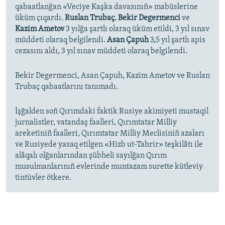
qabaatlanğan «Veciye Kaşka davasınıñ» mabüslerine
üküm çıqardı.
Ruslan Trubaç
,
Bekir Degermenci
ve
Kazim Ametov
3 yılğa şartlı olaraq üküm etildi, 3 yıl sınav
müddeti olaraq belgilendi.
Asan Çapuh
3,5 yıl şartlı apis
cezasını aldı, 3 yıl sınav müddeti olaraq belgilendi.
Bekir Degermenci, Asan Çapuh, Kazim Ametov ve Ruslan
Trubaç qabaatlarını tanımadı.
İşğalden soñ Qırımdaki faktik Rusiye akimiyeti mustaqil
jurnalistler, vatandaş faalleri, Qırımtatar Milliy
areketiniñ faalleri, Qırımtatar Milliy Meclisiniñ azaları
ve Rusiyede yasaq etilgen «Hizb ut-Tahrir» teşkilâtı ile
alâqalı olğanlarından şübheli sayılğan Qırım
musulmanlarınıñ evlerinde muntazam surette kütleviy
tintüvler ötkere.