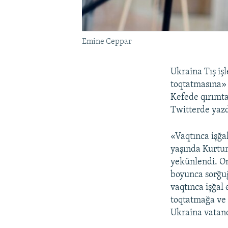
Emine Ceppar
Ukraina Tış işl
toqtatmasına» 
Kefede qırımt
Twitterde yazd
«Vaqtınca işğa
yaşında Kurtum
yekünlendi. O
boyunca sorğuğ
vaqtınca işğal 
toqtatmağa ve
Ukraina vatand