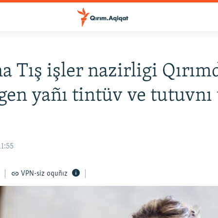
a Tış işler nazirligi Qırım
lgen yañı tintüv ve tutuvnı 
11:55
VPN-siz oquñız