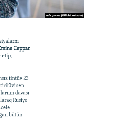
siyalarnı
Emine Ceppar
 etip,
sız tintüv 23
tirilüvinen
larnıñ davası
olaraq Rusiye
acele
lğan bütün