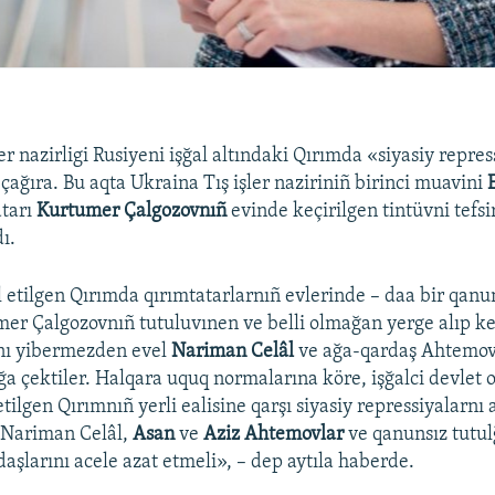
er nazirligi Rusiyeni işğal altındaki Qırımda «siyasiy repres
çağıra. Bu aqta Ukraina Tış işler naziriniñ birinci muavini
atarı
Kurtumer Çalgozovnıñ
evinde keçirilgen tintüvni tefsir
ı.
l etilgen Qırımda qırımtatarlarnıñ evlerinde – daa bir qanun
er Çalgozovnıñ tutuluvınen ve belli olmağan yerge alıp ke
nı yibermezden evel
Nariman Celâl
ve ağa-qardaş Ahtemov
a çektiler. Halqara uquq normalarına köre, işğalci devlet 
etilgen Qırımnıñ yerli ealisine qarşı siyasiy repressiyalarnı 
 Nariman Celâl,
Asan
ve
Aziz Ahtemovlar
ve qanunsız tutu
aşlarını acele azat etmeli», – dep aytıla haberde.