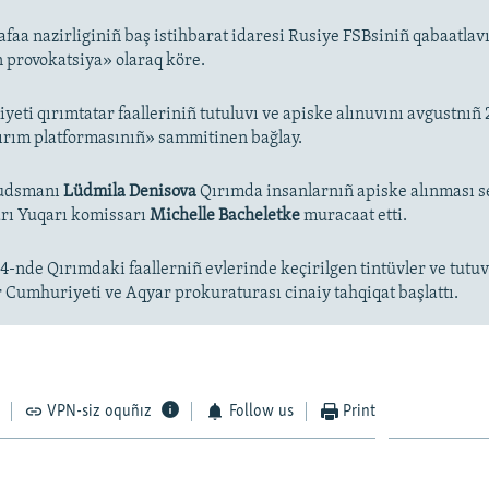
aa nazirliginiñ baş istihbarat idaresi Rusiye FSBsiniñ qabaatlavı
 provokatsiya» olaraq köre.
yeti qırımtatar faalleriniñ tutuluvı ve apiske alınuvını avgustnıñ
ırım platformasınıñ» sammitinen bağlay.
udsmanı
Lüdmila Denisova
Qırımda insanlarnıñ apiske alınması 
rı Yuqarı komissarı
Michelle Bacheletke
muracaat etti.
4-nde Qırımdaki faallerniñ evlerinde keçirilgen tintüvler ve tutu
Cumhuriyeti ve Aqyar prokuraturası cinaiy tahqiqat başlattı.
VPN-siz oquñız
Follow us
Print