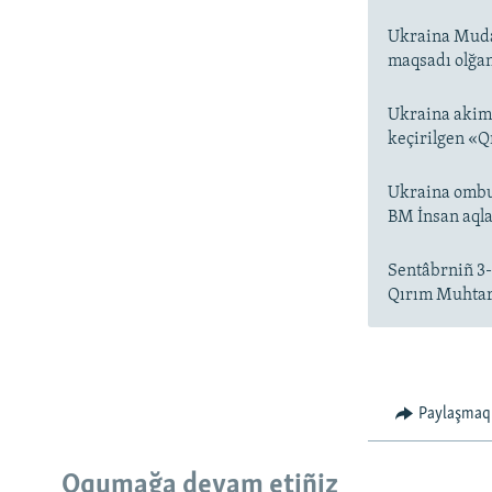
Ukraina Mudaf
maqsadı olğan
Ukraina akimi
keçirilgen «Q
Ukraina omb
BM İnsan aqla
Sentâbrniñ 3-
Qırım Muhtar 
Paylaşmaq
Oqumağa devam etiñiz