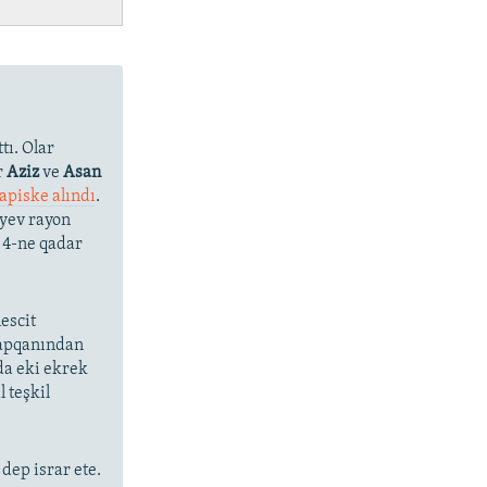
tı. Olar
r
Aziz
ve
Asan
apiske alındı
.
iyev rayon
 4-ne qadar
escit
yapqanından
oda eki ekrek
 teşkil
 dep israr ete.