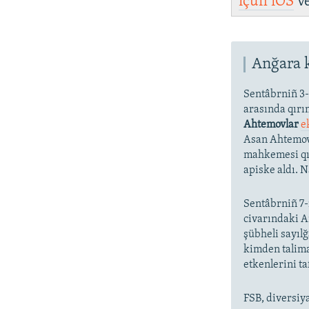
içün
iOS
v
Anğara 
Sentâbrniñ 3-4
arasında qırım
Ahtemovlar
e
Asan Ahtemov
mahkemesi qır
apiske aldı. 
Sentâbrniñ 7
civarındaki A
şübheli sayılğ
kimden talima
etkenlerini taf
FSB, diversiya