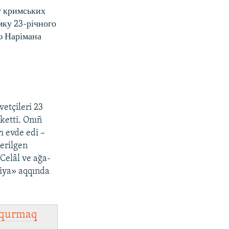
у кримських
мку 23-річного
ю Нарімана
etçileri 23
ketti. Onıñ
ı evde edi –
berilgen
Celâl ve ağa-
iya» aqqında
qurmaq