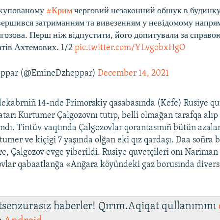
окупованому
#Крим
черговий незаконний обшук в будинк
авершився затриманням та вивезенням у невідомому напря
гозова. Перш ніж відпустити, його допитували за справо
атів Ахтемових. 1/2
pic.twitter.com/YLvgobxHgO
eppar (@EmineDzheppar)
December 14, 2021
dekabrniñ 14-nde Primorskiy qasabasında (Kefe) Rusiye quv
atarı Kurtumer Çalgozovnı tutıp, belli olmağan tarafqa alıp 
lındı. Tintüv vaqtında Çalgozovlar qorantasınıñ bütün azalar
tumer ve kiçigi 7 yaşında olğan eki qız qardaşı. Daa soñra 
, Çalgozov evge yiberildi. Rusiye quvetçileri onı Nariman 
vlar qabaatlanğa «Anğara köyündeki gaz borusında divers
 tsenzurasız haberler! Qırım.Aqiqat qullanımını