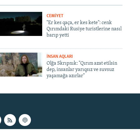
CEMİYET
"Er kes qaça, er kes kete": cenk
Qırımdaki Rusiye turistlerine nasıl
barıp yetti
İNSAN AQLARI
Olğa Skrıpnık: "Qırım azat etilsin
dep, insanlar yarıqsız ve suvsuz
yaşamağa azırlar"