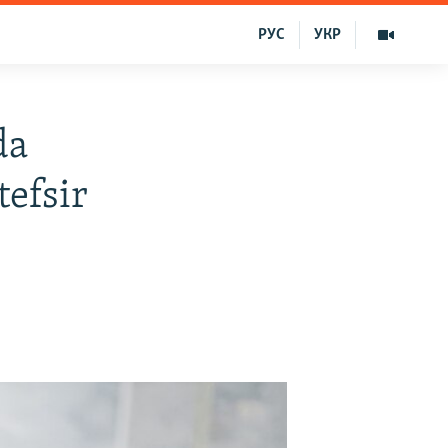
РУС
УКР
da
tefsir