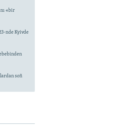
nı «bir
 23-nde Kyivde
sebebinden
vlardan soñ