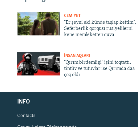
CEMİYET
"Er şeyni eki künde taşlap kettim".
Seferberlik qorqusı rusiyelilerni
kene memleketten quva
Русский
Українською
İNSAN AQLARI
"Qırım birdemligi" işini toqtattı,
tintüv ve tutuvlar ise Qırımda daa
QOŞULIÑIZ!
çoq oldı
INFO
RFE/RS bütün saytları
Contacts
Qırım.Aqiqat. Bizim aqqında