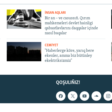
İNSAN AQLARI
Bir an – ve casussıñ. Qırım
mahkemeleri devlet hainligi
qabaatlavlarını daqqalar içinde
nasıl baqalar
CEMİYET
"Haberlerge köre, yarıq bere
ekenler, amma biz bütünley
ekektriksizmiz"
QOŞULIÑIZ!