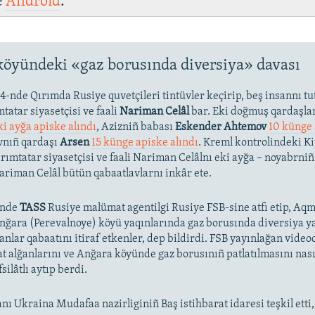
e
Android
.
köyündeki «gaz borusında diversiya» davası
-nde Qırımda Rusiye quvetçileri tintüvler keçirip, beş insannı tut
tatar siyasetçisi ve faali
Nariman Celâl
bar. Eki doğmuş qardaşla
ki ayğa apiske alındı
, Azizniñ babası
Eskender Ahtemov
10 künge 
nıñ qardaşı
Arsen
15 künge apiske alındı
. Kreml kontrolindeki K
ımtatar siyasetçisi ve faali Nariman Celâlnı eki ayğa – noyabrniñ
Nariman Celâl bütün qabaatlavlarnı inkâr ete.
-nde
TASS
Rusiye malümat agentilgi Rusiye FSB-sine atfı etip, Aqm
nğara (Perevalnoye) köyü yaqınlarında gaz borusında diversiya 
anlar qabaatını itiraf etkenler, dep bildirdi. FSB yayınlağan vide
t alğanlarını ve Anğara köyünde gaz borusınıñ patlatılmasını nasıl
silâtlı aytıp berdi.
nı Ukraina Mudafaa nazirliginiñ Baş istihbarat idaresi teşkil etti,