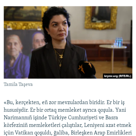
Tamila Taşeva
«Bu, kerçekten, eñ zor mevzulardan biridir. Er bir iş
hususiydir. Er bir ortaq memleket ayrıca qoşula. Yani
Narimannıñ işinde Türkiye Cumhuriyeti ve Basra
körfeziniñ memleketleri çalıştılar, Leniyeni azat etmek
içün Vatikan qoşuldı, ğaliba, Birleşken Arap Emirlikleri