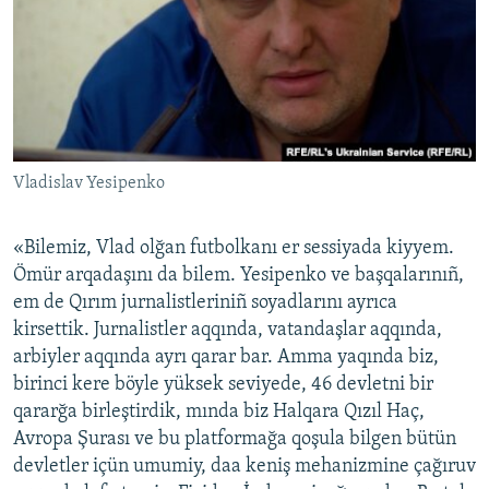
Vladislav Yesipenko
«Bilemiz, Vlad olğan futbolkanı er sessiyada kiyyem.
Ömür arqadaşını da bilem. Yesipenko ve başqalarınıñ,
em de Qırım jurnalistleriniñ soyadlarını ayrıca
kirsettik. Jurnalistler aqqında, vatandaşlar aqqında,
arbiyler aqqında ayrı qarar bar. Amma yaqında biz,
birinci kere böyle yüksek seviyede, 46 devletni bir
qararğa birleştirdik, mında biz Halqara Qızıl Haç,
Avropa Şurası ve bu platformağa qoşula bilgen bütün
devletler içün umumiy, daa keniş mehanizmine çağıruv