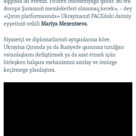
aqqında laf etemiz. Ficiden İndoneziyağa qadar. Bu tek
Avropa Şurasınıñ memleketleri olmamaq kerek», – dey
«Qırım platformasında» Ukrayinanıñ PACEdeki daimiy
eyyetiniñ vekili
Mariya Mezentseva
.
Siyasetçi ve diplomatlarnıñ aytqanlarına köre,
Ukrayina Qırımda ya da Rusiyede qanunsız tutulğan
vatanlaşlarnı deñiştirmek ya da azat etmek içün
birleşken halqara mehanizmni azırlay ve ömürge
keçirmege planlaştıra.