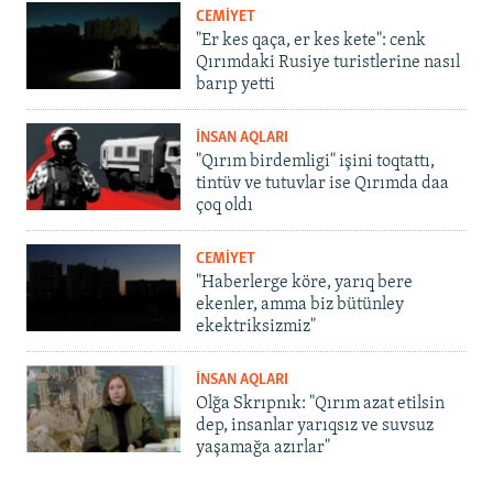
CEMİYET
"Er kes qaça, er kes kete": cenk
Qırımdaki Rusiye turistlerine nasıl
barıp yetti
İNSAN AQLARI
"Qırım birdemligi" işini toqtattı,
tintüv ve tutuvlar ise Qırımda daa
çoq oldı
CEMİYET
"Haberlerge köre, yarıq bere
ekenler, amma biz bütünley
ekektriksizmiz"
İNSAN AQLARI
Olğa Skrıpnık: "Qırım azat etilsin
dep, insanlar yarıqsız ve suvsuz
yaşamağa azırlar"