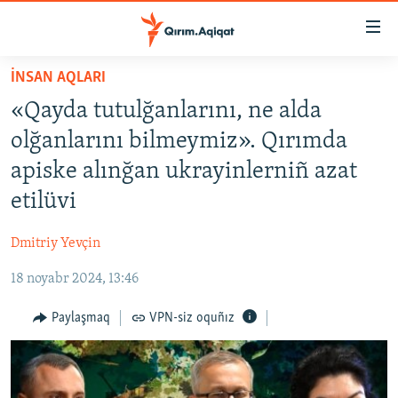
Link
açıqlığı
Esas
İNSAN AQLARI
mündericege
HABERLER
«Qayda tutulğanlarını, ne alda
qaytmaq
SİYASET
Baş
olğanlarını bilmeymiz». Qırımda
İQTİSADİYAT
navigatsiyağa
apiske alınğan ukrayinlerniñ azat
qaytmaq
CEMİYET
etilüvi
Qıdıruvğa
MEDENİYET
qaytmaq
Dmitriy Yevçin
İNSAN AQLARI
18 noyabr 2024, 13:46
VİDEO
SÜRET
Paylaşmaq
VPN-siz oquñız
BLOGLAR
FİKİR