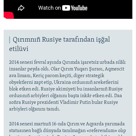
Qırımnıñ Rusiye tarafından işğal
etilüvi
2014 senesi fevral ayında Qırımda işaretsiz urbada silâlı
insanlar peyda oldı. Olar Qırım Yuqarı Şurası, Aqmescit
ava limanı, Keriç parom keçiti, diger strategik
obyektlerni zapt etip, Ukraina ordusınıñ areketlerini
blok etken edi. Rusiye akimiyeti bu insanlarnıñ Rusiye
ordusınıñ arbiyleri olğanını başta inkâr etken edi. Daa
soñra Rusiye prezidenti Vladimir Putin bular Rusiye
arbiyleri olğanını tanıdı.
2014 senesi martnıñ 16-nda Qırım ve Aqyarda yarımada
statusınen bağlı dünyada tanılmağan «referendum» olıp