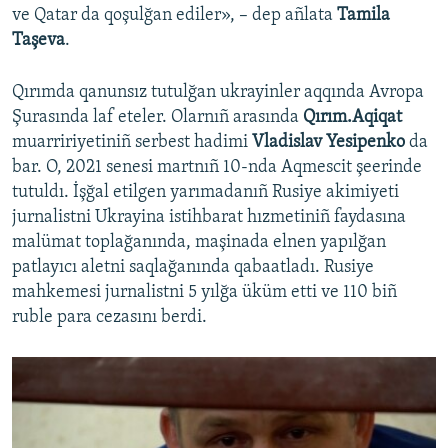
ve Qatar da qoşulğan ediler», – dep añlata
Tamila
Taşeva
.
Qırımda qanunsız tutulğan ukrayinler aqqında Avropa
Şurasında laf eteler. Olarnıñ arasında
Qırım.Aqiqat
muarririyetiniñ serbest hadimi
Vladislav Yesipenko
da
bar. O, 2021 senesi martnıñ 10-nda Aqmescit şeerinde
tutuldı. İşğal etilgen yarımadanıñ Rusiye akimiyeti
jurnalistni Ukrayina istihbarat hızmetiniñ faydasına
malümat toplağanında, maşinada elnen yapılğan
patlayıcı aletni saqlağanında qabaatladı. Rusiye
mahkemesi jurnalistni 5 yılğa üküm etti ve 110 biñ
ruble para cezasını berdi.