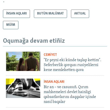
*
İNSAN AQLARI
BUTÜN MALÜMAT
AKTUAL
MÜİM
Oqumağa devam etiñiz
CEMİYET
"Er şeyni eki künde taşlap kettim".
Seferberlik qorqusı rusiyelilerni
kene memleketten quva
İNSAN AQLARI
Bir an – ve casussıñ. Qırım
mahkemeleri devlet hainligi
qabaatlavlarını daqqalar içinde
nasıl baqalar