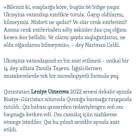
«Bilemiz ki, esaplarğa köre, bugün 66 biñge yaqın
Ukrayina vatandaşı esirlikte tutula. Ğayıp oldılarmı,
bilmeymiz. Nisbeti ne qadar? Ve olar cenk esirlerimi?
Amma cenk esirlerinden adiy sakinler daa çoq olğanı
kesen-kes bellidir. Ve olarnı qayda saqlağanlarını, ne
alda olğanlarını bilmeymiz», – dey Nariman Celâl.
Ukrayina vatandaşınıñ er bir azat etilmesi – unikal bir
iş, dep añlata Tamila Taşeva. İşğalcilernen
muzakerelerde tek bir muvafaqiyetli formula yoq.
Qırımtatarı
Leniye Umerova
2022 senesi dekabr ayında
Rusiye-Gürcistan sıñırında Qırımğa barmağa tırışqanda
tutuldı. Qız babası qanserden tedaviylengen soñ onı
baqmağa ketken edi. Onı casuslıq içün mahkeme
etmege istediler. Qız bu yılnıñ sentâbr ayında azat
etildi.