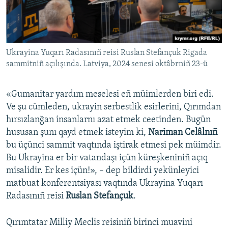
Ukrayina Yuqarı Radasınıñ reisi Ruslan Stefançuk Rigada
sammitniñ açılışında. Latviya, 2024 senesi oktâbrniñ 23-ü
«Gumanitar yardım meselesi eñ müimlerden biri edi.
Ve şu cümleden, ukrayin serbestlik esirlerini, Qırımdan
hırsızlanğan insanlarnı azat etmek ceetinden. Bugün
hususan şunı qayd etmek isteyim ki,
Nariman Celâlnıñ
bu üçünci sammit vaqtında iştirak etmesi pek müimdir.
Bu Ukrayina er bir vatandaşı içün küreşkeniniñ açıq
misalidir. Er kes içün!», – dep bildirdi yekünleyici
matbuat konferentsiyası vaqtında Ukrayina Yuqarı
Radasınıñ reisi
Ruslan Stefançuk
.
Qırımtatar Milliy Meclis reisiniñ birinci muavini