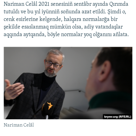
Nariman Celâl 2021 senesiniñ sentâbr ayında Qırımda
tutuldı ve bu yıl iyünniñ soñunda azat etildi. Şimdi o,
cenk esirlerine kelgende, halqara normalarğa bir
şekilde esaslanmaq mümkün olsa, adiy vatandaşlar
aqqında aytqanda, böyle normalar yoq olğanını añlata.
Nariman Celâl