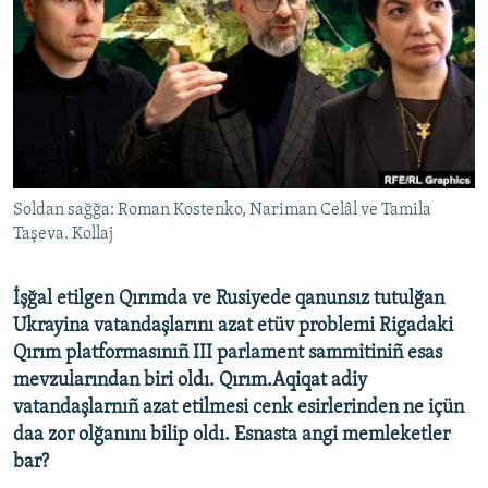
Русский
Українською
QOŞULIÑIZ!
Soldan sağğa: Roman Kostenko, Nariman Celâl ve Tamila
Taşeva. Kollaj
RFE/RS bütün saytları
İşğal etilgen Qırımda ve Rusiyede qanunsız tutulğan
Ukrayina vatandaşlarını azat etüv problemi Rigadaki
Qırım platformasınıñ III parlament sammitiniñ esas
mevzularından biri oldı. Qırım.Aqiqat adiy
vatandaşlarnıñ azat etilmesi cenk esirlerinden ne içün
daa zor olğanını bilip oldı. Esnasta angi memleketler
bar?