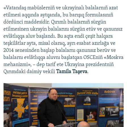
«Vatandaş mabüslerniñ ve ukrayinalı balalarnıñ azat
etilmesi aqqında aytqanda, bu barışıq formulasınıñ
dördünci maddesidir. Qırımlı balalarnıñ sürgün
etilmesinen ukrayin balalarını sürgün etüv ve qanunsız
evlâtlıqqa aluv başlandı. Bu aqta endi çeşit halqara
teşkilâtlar ayta, misal olaraq, ayrı esabat azırlağa ve
2014 senesinden başlap balalarnı qanunsız berüv ve
balalarnı evlâtlıqqa aluvnı başlatqan OSCEniñ «Moskva
mehanizmi», – dep tarif ete Ukrayina prezidentniñ
Qırımdaki daimiy vekili
Tamila Taşeva
.