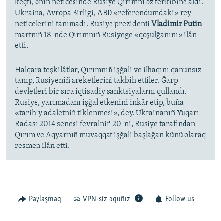
keçti, onıñ neticesinde Rusiye Qırımnı öz terkibine aldı.
Ukraina, Avropa Birligi, ABD «referendumdaki» rey
neticelerini tanımadı. Rusiye prezidenti
Vladimir Putin
martnıñ 18-nde Qırımnıñ Rusiyege «qoşulğanını» ilân
etti.
Halqara teşkilâtlar, Qırımnıñ işğali ve ilhaqını qanunsız
tanıp, Rusiyeniñ areketlerini takbih ettiler. Ğarp
devletleri bir sıra iqtisadiy sanktsiyalarnı qullandı.
Rusiye, yarımadanı işğal etkenini inkâr etip, buña
«tarihiy adaletniñ tiklenmesi», dey. Ukrainanıñ Yuqarı
Radası 2014 senesi fevralniñ 20-ni, Rusiye tarafından
Qırım ve Aqyarnıñ muvaqqat işğali başlağan künü olaraq
resmen ilân etti.
Paylaşmaq
VPN-siz oquñız
Follow us