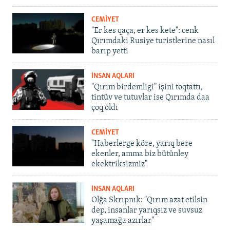
CEMİYET
"Er kes qaça, er kes kete": cenk
Qırımdaki Rusiye turistlerine nasıl
barıp yetti
İNSAN AQLARI
"Qırım birdemligi" işini toqtattı,
tintüv ve tutuvlar ise Qırımda daa
çoq oldı
CEMİYET
"Haberlerge köre, yarıq bere
ekenler, amma biz bütünley
ekektriksizmiz"
İNSAN AQLARI
Olğa Skrıpnık: "Qırım azat etilsin
dep, insanlar yarıqsız ve suvsuz
yaşamağa azırlar"