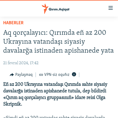
Link
açıqlığı
Esas
HABERLER
mündericege
HABERLER
Aq qorçalayıcı: Qırımda eñ az 200
qaytmaq
SİYASET
Baş
Ukrayına vatandaşı siyasiy
İQTİSADİYAT
navigatsiyağa
davalarğa istinaden apishanede yata
qaytmaq
CEMİYET
Qıdıruvğa
21 fevral 2024, 17:42
MEDENİYET
qaytmaq
Paylaşmaq
VPN-siz oquñız
İNSAN AQLARI
Eñ az 200 Ukrayına vatandaşı Qırımda sahte siyasiy
VİDEO
davalarğa istinaden apishanede tutula, dep bildirdi
SÜRET
«Qırım aq qorçalayıcı gruppasınıñ» idare reisi Olga
BLOGLAR
Skripnik.
FİKİR