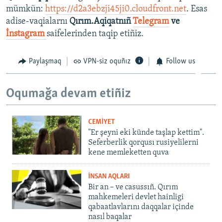
mümkün:
https://d2a3ebzji45ji0.cloudfront.net
. Esas
adise-vaqialarnı
Qırım.Aqiqatnıñ
Telegram
ve
İnstagram
saifelerinden taqip etiñiz.
Paylaşmaq
VPN-siz oquñız
Follow us
Oqumağa devam etiñiz
CEMİYET
"Er şeyni eki künde taşlap kettim".
Seferberlik qorqusı rusiyelilerni
kene memleketten quva
İNSAN AQLARI
Bir an – ve casussıñ. Qırım
mahkemeleri devlet hainligi
qabaatlavlarını daqqalar içinde
nasıl baqalar