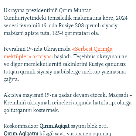
Ukrayına prezidentiniñ Qırım Muhtar
Cumhuriyetindeki temsilcilik malümatına köre, 2024
senesi fevralniñ 19-nda Rusiye 208 qırımlı siyasiy
mabüsni apiste tuta, 125-i qırımtatarı ola.
Fevralniñ 19-nda Ukrayınada
«Serbest Qırımğa
mektüpler» aktsiyası
başladı. Teşebbüs ukrayınalılar
ve diger memleketlerniñ sakinlerini Rusiye qanunsız
tutqan qırımlı siyasiy mabüslerge mektüp yazmasına
çağıra.
Aktsiya mayısnıñ 19-na qadar devam etecek. Maqsadı –
Kremlniñ ukrayınalı reineleri aqqında hatırlatıp, olarğa
qoltutqanını köstermek.
Roskomnadzor
Qırım.Aqiqat
saytını blok etti.
Qırım.Aqiqatnı
küzgü saytı vastasınen oqumaq