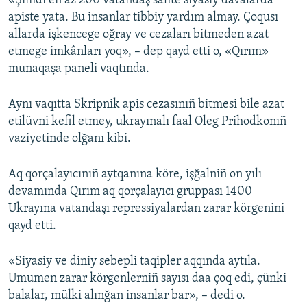
«Şimdi eñ az 200 vatandaş sahte siyasiy davalarda
apiste yata. Bu insanlar tibbiy yardım almay. Çoqusı
Русский
allarda işkencege oğray ve cezaları bitmeden azat
Українською
etmege imkânları yoq», – dep qayd etti o, «Qırım»
munaqaşa paneli vaqtında.
QOŞULIÑIZ!
Aynı vaqıtta Skripnik apis cezasınıñ bitmesi bile azat
etilüvni kefil etmey, ukrayınalı faal Oleg Prihodkonıñ
vaziyetinde olğanı kibi.
RFE/RS bütün saytları
Aq qorçalayıcınıñ aytqanına köre, işğalniñ on yılı
devamında Qırım aq qorçalayıcı gruppası 1400
Ukrayına vatandaşı repressiyalardan zarar körgenini
qayd etti.
«Siyasiy ve diniy sebepli taqipler aqqında aytıla.
Umumen zarar körgenlerniñ sayısı daa çoq edi, çünki
balalar, mülki alınğan insanlar bar», – dedi o.