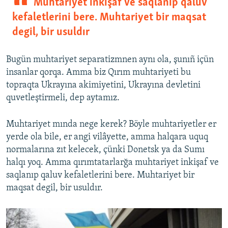
Muhtariyet inkişaf ve saqlanıp qaluv
kefaletlerini bere. Muhtariyet bir maqsat
degil, bir usuldır
Bugün muhtariyet separatizmnen aynı ola, şunıñ içün
insanlar qorqa. Amma biz Qırım muhtariyeti bu
topraqta Ukrayına akimiyetini, Ukrayına devletini
quvetleştirmeli, dep aytamız.
Muhtariyet mında nege kerek? Böyle muhtariyetler er
yerde ola bile, er angi vilâyette, amma halqara uquq
normalarına zıt kelecek, çünki Donetsk ya da Sumı
halqı yoq. Amma qırımtatarlarğa muhtariyet inkişaf ve
saqlanıp qaluv kefaletlerini bere. Muhtariyet bir
maqsat degil, bir usuldır.