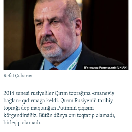
Refat Çubarov
2014 senesi rusiyeliler Qırım toprağına «maneviy
bağlar» qıdırmağa keldi. Qırım Rusiyeniñ tarihiy
toprağı dep maqtanğan Putinniñ çıqışını
körgendirsiñiz. Bütün dünya onı toqtatıp olamadı,
birleşip olamadı.