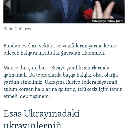
Refat Çubarov
Bundan evel ise vekâlet ve vazifelerini yerine ketire
bilecek halqara institutlar ğayrıdan tiklenmeli.
Mence, bir çare bar – Rusiye şimdiki sıñırlarında
qalmamalı. Bu topraqlarda başqa halqlar olsa, olarğa
yardım etmelimiz. Ukrayına Rusiye Federatsiyasınıñ
zulum körgen halqlarına qoltutıp, telükesizligini temin
etmeli, dep tüşünem.
Esas Ukrayınadaki
ukrayınlerniñ