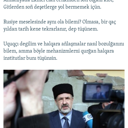
Almaniyada Ekinci cian cenkinden soñ olğanı kibi,
Gitlerden soñ deşetlerge yol bermemek içün.
Rusiye meselesinde aynı ola bilemi? Olmasa, bir qaç
yıldan tarih kene tekrarlanır, dep tüşünem.
Uquqçı degilim ve halqara añlaşmalar nasıl bozulğanını
bilem, amma böyle mehanizmlerni qurğan halqara
institutlar bunı tüşünsin.