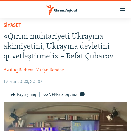
Link
açıqlığı
Esas
SİYASET
mündericege
HABERLER
«Qırım muhtariyeti Ukrayına
qaytmaq
SİYASET
Baş
akimiyetini, Ukrayına devletini
İQTİSADİYAT
navigatsiyağa
quvetleştirmeli» – Refat Çubarov
qaytmaq
CEMİYET
Qıdıruvğa
Azatlıq Radiosı
Yuliya Bondar
MEDENİYET
qaytmaq
19 iyün 2023, 20:20
İNSAN AQLARI
VİDEO
Paylaşmaq
VPN-siz oquñız
SÜRET
BLOGLAR
FİKİR