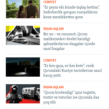
CEMİYET
"Er şeyni eki künde taşlap kettim".
Seferberlik qorqusı rusiyelilerni
kene memleketten quva
İNSAN AQLARI
Bir an – ve casussıñ. Qırım
mahkemeleri devlet hainligi
qabaatlavlarını daqqalar içinde
nasıl baqalar
CEMİYET
"Er kes qaça, er kes kete": cenk
Qırımdaki Rusiye turistlerine nasıl
barıp yetti
İNSAN AQLARI
"Qırım birdemligi" işini toqtattı,
tintüv ve tutuvlar ise Qırımda daa
çoq oldı