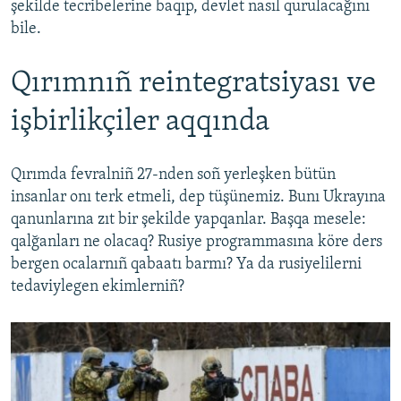
şekilde tecribelerine baqıp, devlet nasıl qurulacağını
bile.
Qırımnıñ reintegratsiyası ve
işbirlikçiler aqqında
Qırımda fevralniñ 27-nden soñ yerleşken bütün
insanlar onı terk etmeli, dep tüşünemiz. Bunı Ukrayına
qanunlarına zıt bir şekilde yapqanlar. Başqa mesele:
qalğanları ne olacaq? Rusiye programmasına köre ders
bergen ocalarnıñ qabaatı barmı? Ya da rusiyelilerni
tedaviylegen ekimlerniñ?