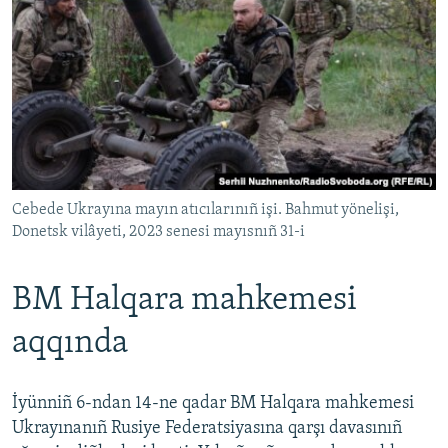
Cebede Ukrayına mayın atıcılarınıñ işi. Bahmut yönelişi,
Donetsk vilâyeti, 2023 senesi mayısnıñ 31-i
BM Halqara mahkemesi
aqqında
İyünniñ 6-ndan 14-ne qadar BM Halqara mahkemesi
Ukrayınanıñ Rusiye Federatsiyasına qarşı davasınıñ