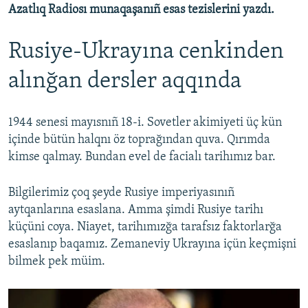
Azatlıq Radiosı munaqaşanıñ esas tezislerini yazdı.
Rusiye-Ukrayına cenkinden
alınğan dersler aqqında
1944 senesi mayısnıñ 18-i. Sovetler akimiyeti üç kün
içinde bütün halqnı öz toprağından quva. Qırımda
kimse qalmay. Bundan evel de facialı tarihımız bar.
Bilgilerimiz çoq şeyde Rusiye imperiyasınıñ
aytqanlarına esaslana. Amma şimdi Rusiye tarihı
küçüni coya. Niayet, tarihımızğa tarafsız faktorlarğa
esaslanıp baqamız. Zemaneviy Ukrayına içün keçmişni
bilmek pek müim.