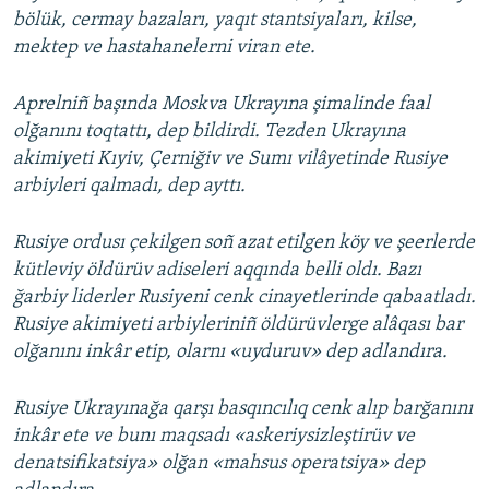
bölük, cermay bazaları, yaqıt stantsiyaları, kilse,
mektep ve hastahanelerni viran ete.
Aprelniñ başında Moskva Ukrayına şimalinde faal
olğanını toqtattı, dep bildirdi. Tezden Ukrayına
akimiyeti Kıyiv, Çerniğiv ve Sumı vilâyetinde Rusiye
arbiyleri qalmadı, dep ayttı.
Rusiye ordusı çekilgen soñ azat etilgen köy ve şeerlerde
kütleviy öldürüv adiseleri aqqında belli oldı. Bazı
ğarbiy liderler Rusiyeni cenk cinayetlerinde qabaatladı.
Rusiye akimiyeti arbiyleriniñ öldürüvlerge alâqası bar
olğanını inkâr etip, olarnı «uyduruv» dep adlandıra.
Rusiye Ukrayınağa qarşı basqıncılıq cenk alıp barğanını
inkâr ete ve bunı maqsadı «askeriysizleştirüv ve
denatsifikatsiya» olğan «mahsus operatsiya» dep