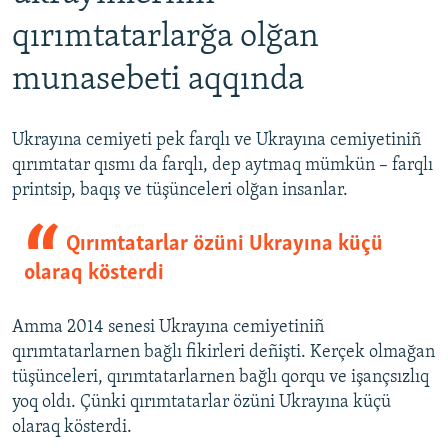
qırımtatarlarğa olğan
munasebeti aqqında
Ukrayına cemiyeti pek farqlı ve Ukrayına cemiyetiniñ
qırımtatar qısmı da farqlı, dep aytmaq mümkün – farqlı
printsip, baqış ve tüşünceleri olğan insanlar.
Qırımtatarlar özüni Ukrayına küçü
olaraq kösterdi
Amma 2014 senesi Ukrayına cemiyetiniñ
qırımtatarlarnen bağlı fikirleri deñişti. Kerçek olmağan
tüşünceleri, qırımtatarlarnen bağlı qorqu ve işançsızlıq
yoq oldı. Çünki qırımtatarlar özüni Ukrayına küçü
olaraq kösterdi.