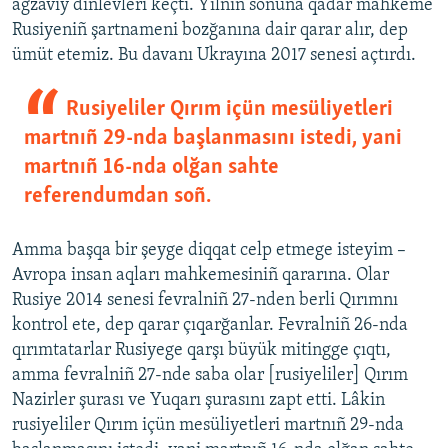
ağzaviy diñlevleri keçti. Yılnıñ soñuna qadar mahkeme
Rusiyeniñ şartnameni bozğanına dair qarar alır, dep
ümüt etemiz. Bu davanı Ukrayına 2017 senesi açtırdı.
Rusiyeliler Qırım içün mesüliyetleri
martnıñ 29-nda başlanmasını istedi, yani
martnıñ 16-nda olğan sahte
referendumdan soñ.
Amma başqa bir şeyge diqqat celp etmege isteyim –
Avropa insan aqları mahkemesiniñ qararına. Olar
Rusiye 2014 senesi fevralniñ 27-nden berli Qırımnı
kontrol ete, dep qarar çıqarğanlar. Fevralniñ 26-nda
qırımtatarlar Rusiyege qarşı büyük mitingge çıqtı,
amma fevralniñ 27-nde saba olar [rusiyeliler] Qırım
Nazirler şurası ve Yuqarı şurasını zapt etti. Lâkin
rusiyeliler Qırım içün mesüliyetleri martnıñ 29-nda