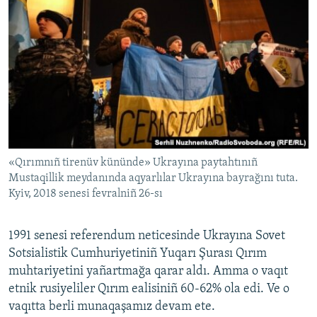
«Qırımnıñ tirenüv kününde» Ukrayına paytahtınıñ
Mustaqillik meydanında aqyarlılar Ukrayına bayrağını tuta.
Kyiv, 2018 senesi fevralniñ 26-sı
1991 senesi referendum neticesinde Ukrayına Sovet
Sotsialistik Cumhuriyetiniñ Yuqarı Şurası Qırım
muhtariyetini yañartmağa qarar aldı. Amma o vaqıt
etnik rusiyeliler Qırım ealisiniñ 60-62% ola edi. Ve o
vaqıtta berli munaqaşamız devam ete.