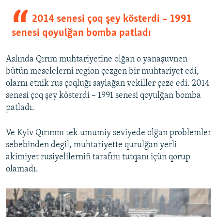
2014 senesi çoq şey kösterdi – 1991
senesi qoyulğan bomba patladı
Aslında Qırım muhtariyetine olğan o yanaşuvnen
bütün meselelerni region çezgen bir muhtariyet edi,
olarnı etnik rus çoqluğı saylağan vekiller çeze edi. 2014
senesi çoq şey kösterdi – 1991 senesi qoyulğan bomba
patladı.
Ve Kyiv Qırımnı tek umumiy seviyede olğan problemler
sebebinden degil, muhtariyette qurulğan yerli
akimiyet rusiyelilerniñ tarafını tutqanı içün qorup
olamadı.