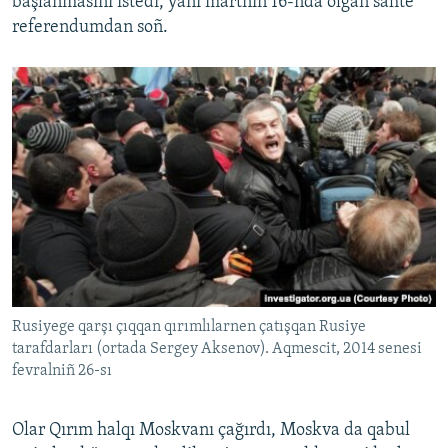
başlanmasını istedi, yani martnıñ 16-nda olğan sahte
referendumdan soñ.
Rusiyege qarşı çıqqan qırımlılarnen çatışqan Rusiye
tarafdarları (ortada Sergey Aksenov). Aqmescit, 2014 senesi
fevralniñ 26-sı
Olar Qırım halqı Moskvanı çağırdı, Moskva da qabul