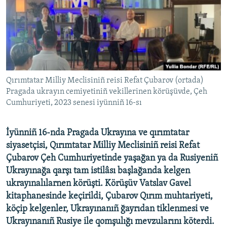
Русский
Українською
QOŞULIÑIZ!
Qırımtatar Milliy Meclisiniñ reisi Refat Çubarov (ortada)
Pragada ukrayın cemiyetiniñ vekillerinen körüşüvde, Çeh
Cumhuriyeti, 2023 senesi iyünniñ 16-sı
RFE/RS bütün saytları
İyünniñ 16-nda Pragada Ukrayına ve qırımtatar
siyasetçisi, Qırımtatar Milliy Meclisiniñ reisi Refat
Çubarov Çeh Cumhuriyetinde yaşağan ya da Rusiyeniñ
Ukrayınağa qarşı tam istilâsı başlağanda kelgen
ukrayınalılarnen körüşti. Körüşüv Vatslav Gavel
kitaphanesinde keçirildi, Çubarov Qırım muhtariyeti,
köçip kelgenler, Ukrayınanıñ ğayrıdan tiklenmesi ve
Ukrayınanıñ Rusiye ile qomşulığı mevzularını köterdi.