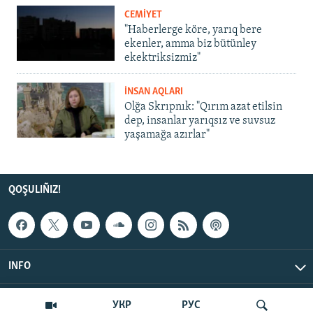
CEMİYET
"Haberlerge köre, yarıq bere
ekenler, amma biz bütünley
ekektriksizmiz"
İNSAN AQLARI
Olğa Skrıpnık: "Qırım azat etilsin
dep, insanlar yarıqsız ve suvsuz
yaşamağa azırlar"
QOŞULIÑIZ!
INFO
© Qırım.Aqiqat, 2026 | All Rights Reserved.
УКР
РУС