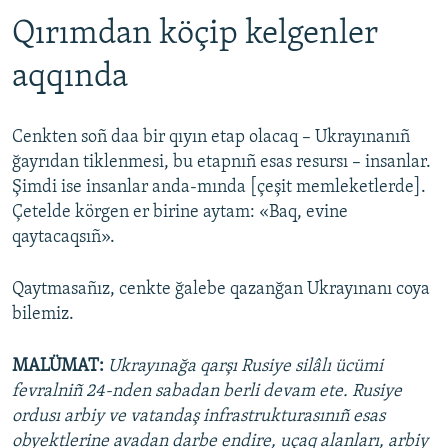
Qırımdan köçip kelgenler
aqqında
Cenkten soñ daa bir qıyın etap olacaq – Ukrayınanıñ
ğayrıdan tiklenmesi, bu etapnıñ esas resursı – insanlar.
Şimdi ise insanlar anda-mında [çeşit memleketlerde].
Çetelde körgen er birine aytam: «Baq, evine
qaytacaqsıñ».
Qaytmasañız, cenkte ğalebe qazanğan Ukrayınanı coya
bilemiz.
MALÜMAT:
Ukrayınağa qarşı Rusiye silâlı ücümi
fevralniñ 24-nden sabadan berli devam ete. Rusiye
ordusı arbiy ve vatandaş infrastrukturasınıñ esas
obyektlerine avadan darbe endire, uçaq alanları, arbiy