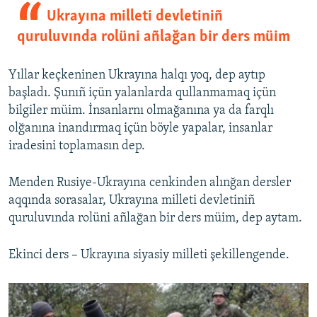
Ukrayına milleti devletiniñ
quruluvında rolüni añlağan bir ders müim
Yıllar keçkeninen Ukrayına halqı yoq, dep aytıp
başladı. Şunıñ içün yalanlarda qullanmamaq içün
bilgiler müim. İnsanlarnı olmağanına ya da farqlı
olğanına inandırmaq içün böyle yapalar, insanlar
iradesini toplamasın dep.
Menden Rusiye-Ukrayına cenkinden alınğan dersler
aqqında sorasalar, Ukrayına milleti devletiniñ
quruluvında rolüni añlağan bir ders müim, dep aytam.
Ekinci ders – Ukrayına siyasiy milleti şekillengende.