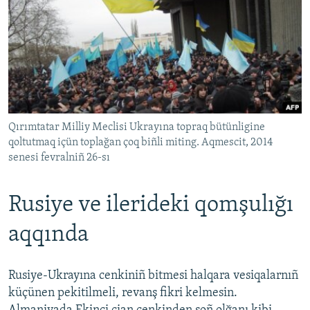
Qırımtatar Milliy Meclisi Ukrayına topraq bütünligine
qoltutmaq içün toplağan çoq biñli miting. Aqmescit, 2014
senesi fevralniñ 26-sı
Rusiye ve ilerideki qomşulığı
aqqında
Rusiye-Ukrayına cenkiniñ bitmesi halqara vesiqalarnıñ
küçünen pekitilmeli, revanş fikri kelmesin.