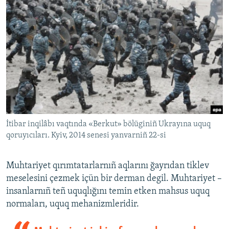
İtibar inqilâbı vaqtında «Berkut» bölüginiñ Ukrayına uquq
qoruyıcıları. Kyiv, 2014 senesi yanvarniñ 22-si
Muhtariyet qırımtatarlarnıñ aqlarını ğayrıdan tiklev
meselesini çezmek içün bir derman degil. Muhtariyet –
insanlarnıñ teñ uquqlığını temin etken mahsus uquq
normaları, uquq mehanizmleridir.