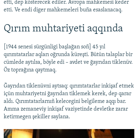
etti, dep kösterecek ediler. Avropa mahkemesi keder
etti. Ve endi diger mahkemeleri buña esaslanacaq.
Qırım muhtariyeti aqqında
[1944 senesi sürgünligi başlağan soñ] 45 yıl
qırımtatarlar aqları oğrunda küreşti. Bütün talaplar bir
cümlede aytılsa, böyle edi – avdet ve ğayrıdan tiklenüv.
Öz toprağına qaytmaq.
Ğayrıdan tiklenüvni aytsaq: qırımtatarlar inkişaf etmek
içün muhtariyetni ğayrıdan tiklemek kerek, dep qarar
aldı. Qırımtatarlarnıñ kelecegini belgileme aqqı bar.
Amma zemaneviy inkişaf vaziyetinde devletke zarar
ketirmegen şekiller saylana.