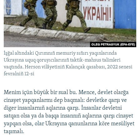
İşğal altındaki Qırımnıñ memuriy sıñırı yaqınlarında
Ukrayına uquq qoruyıcılarınıñ taktik-mahsus talimleri
vaqtında. Herson vilâyetiniñ Kalançak qasabası, 2022 senesi
fevralniñ 12-si
Menim içün büyük bir sual bu. Mence, devlet olarğa
cinayet yapqanlarmı dep baqmalı: devletke qarşı ve
diger insanlarnıñ aqlarına qarşı. İnsanlar devletni
satqan olsa ya da başqa insannıñ aqlarına qarşı cinayet
yapqan olsa, olar Ukrayına qanunlarına köre mesüliyet
taşımalı.