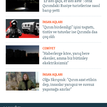
"Er kes qaça, er kes kete": cenk
Qırımdaki Rusiye turistlerine nasıl
barıp yetti
İNSAN AQLARI
"Qırım birdemligi" işini toqtattı,
tintüv ve tutuvlar ise Qırımda daa
çoq oldı
CEMİYET
"Haberlerge köre, yarıq bere
ekenler, amma biz bütünley
ekektriksizmiz"
İNSAN AQLARI
Olğa Skrıpnık: "Qırım azat etilsin
dep, insanlar yarıqsız ve suvsuz
yaşamağa azırlar"