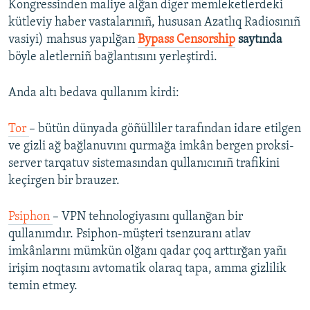
Kongressinden maliye alğan diger memleketlerdeki
kütleviy haber vastalarınıñ, hususan Azatlıq Radiosınıñ
vasiyi) mahsus yapılğan
Bypass Censorship
saytında
böyle aletlerniñ bağlantısını yerleştirdi.
Anda altı bedava qullanım kirdi:
Tor
– bütün dünyada göñülliler tarafından idare etilgen
ve gizli ağ bağlanuvını qurmağa imkân bergen proksi-
server tarqatuv sistemasından qullanıcınıñ trafikini
keçirgen bir brauzer.
Psiphon
– VPN tehnologiyasını qullanğan bir
qullanımdır. Psiphon-müşteri tsenzuranı atlav
imkânlarını mümkün olğanı qadar çoq arttırğan yañı
irişim noqtasını avtomatik olaraq tapa, amma gizlilik
temin etmey.