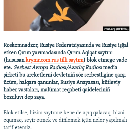
Русский
Українською
QOŞULIÑIZ!
Roskomnadzor, Rusiye Federatsiyasında ve Rusiye işğal
etken Qırım yarımadasında Qırım.Aqiqat saytını
(hususan
krymr.com rus tilli saytını
) blok etmege vade
RFE/RS bütün saytları
ete.
Serbest Avropa Radiosı/Azatlıq Radiosı
media
şirketi bu areketlerni devletniñ söz serbestligine qarşı
ücüm, halqara qanunlar, Rusiye Anayasası, kütleviy
haber vastaları, malümat reqabeti qaideleriniñ
bozuluvı dep saya.
Blok etilse, bizim saytımız kene de açıq qalacaq: bizni
oqumaq, seyir etmek ve diñlemek içün neler yapılmalı
tarif etemiz.