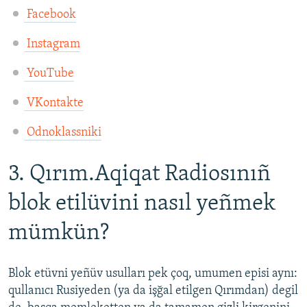
Facebook
Instagram
YouTube
VKontakte
Odnoklassniki
3. Qırım.Aqiqat Radiosınıñ
blok etilüvini nasıl yeñmek
mümkün?
Blok etüvni yeñüv usulları pek çoq, umumen episi aynı:
qullanıcı Rusiyeden (ya da işğal etilgen Qırımdan) degil