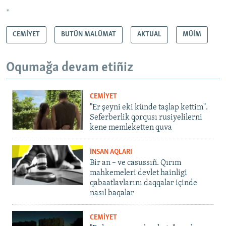
*
CEMİYET
BUTÜN MALÜMAT
AKTUAL
MÜİM
Oqumağa devam etiñiz
CEMİYET
"Er şeyni eki künde taşlap kettim".
Seferberlik qorqusı rusiyelilerni
kene memleketten quva
İNSAN AQLARI
Bir an – ve casussıñ. Qırım
mahkemeleri devlet hainligi
qabaatlavlarını daqqalar içinde
nasıl baqalar
CEMİYET