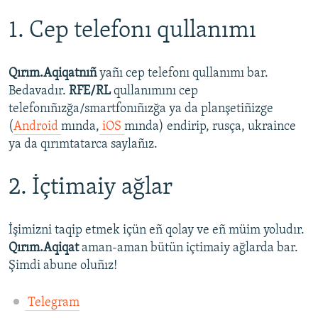
1. Cep telefonı qullanımı
Qırım.Aqiqatnıñ
yañı cep telefonı qullanımı bar.
Bedavadır.
RFE/RL
qullanımını cep
telefonıñızğa/smartfonıñızğa ya da planşetiñizge
(
Android
mında,
iOS
mında) endirip, rusça, ukraince
ya da qırımtatarca saylañız.
2. İçtimaiy ağlar
İşimizni taqip etmek içün eñ qolay ve eñ müim yoludır.
Qırım.Aqiqat
aman-aman bütün içtimaiy ağlarda bar.
Şimdi abune oluñız!
Telegram