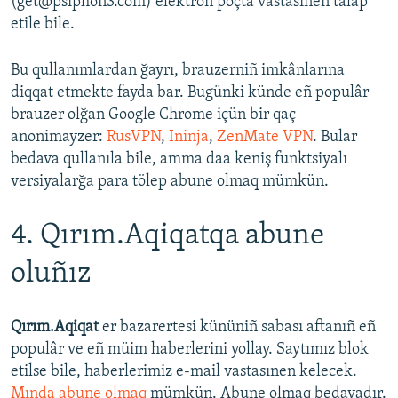
(get@psiphon3.com) elektron poçta vastasınen talap
etile bile.
Bu qullanımlardan ğayrı, brauzerniñ imkânlarına
diqqat etmekte fayda bar. Bugünki künde eñ populâr
brauzer olğan Google Chrome içün bir qaç
anonimayzer:
RusVPN
,
Ininja
,
ZenMate VPN
. Bular
bedava qullanıla bile, amma daa keniş funktsiyalı
versiyalarğa para tölep abune olmaq mümkün.
4. Qırım.Aqiqatqa abune
oluñız
Qırım.Aqiqat
er bazarertesi kününiñ sabası aftanıñ eñ
populâr ve eñ müim haberlerini yollay. Saytımız blok
etilse bile, haberlerimiz e-mail vastasınen kelecek.
Mında abune olmaq
mümkün. Abune olmaq bedavadır.