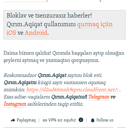
Bloklav ve tsenzurasız haberler!
Qırım.Aqiqat qullanımını
qurmaq içün
iOS
ve
Android
.
Daima biznen qalıñız! Qırımda başqaları aytıp olmağan
şeylerni aytmaq ve yazmaqtan qorqmaymız.
Roskomnadzor
Qırım.Aqiqat
saytını blok etti.
Qırım.Aqiqatnı
küzgü saytı vastasınen oqumaq
mümkün:
https://d2ud65mnh9spru.cloudfront.net/
:
.
Esas adise-vaqialarnı
Qırım.Aqiqatnıñ
Telegram
ve
İnstagram
saifelerinden taqip etiñiz.
Paylaşmaq
VPN-siz oquñız
Follow us