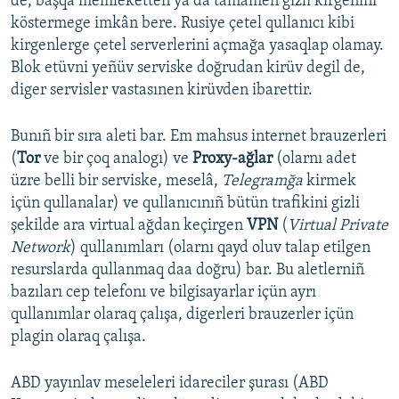
de, başqa memleketten ya da tamamen gizli kirgenini
köstermege imkân bere. Rusiye çetel qullanıcı kibi
kirgenlerge çetel serverlerini açmağa yasaqlap olamay.
Blok etüvni yeñüv serviske doğrudan kirüv degil de,
diger servisler vastasınen kirüvden ibarettir.
Bunıñ bir sıra aleti bar. Em mahsus internet brauzerleri
(
Tor
ve bir çoq analogı) ve
Proxy-ağlar
(olarnı adet
üzre belli bir serviske, meselâ,
Telegramğa
kirmek
içün qullanalar) ve qullanıcınıñ bütün trafikini gizli
şekilde ara virtual ağdan keçirgen
VPN
(
Virtual Private
Network
) qullanımları (olarnı qayd oluv talap etilgen
resurslarda qullanmaq daa doğru) bar. Bu aletlerniñ
bazıları cep telefonı ve bilgisayarlar içün ayrı
qullanımlar olaraq çalışa, digerleri brauzerler içün
plagin olaraq çalışa.
ABD yayınlav meseleleri idareciler şurası (ABD