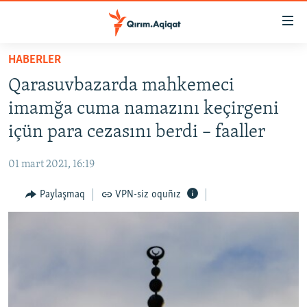
Link
açıqlığı
Esas
HABERLER
mündericege
HABERLER
Qarasuvbazarda mahkemeci
qaytmaq
SİYASET
Baş
imamğa cuma namazını keçirgeni
İQTİSADİYAT
navigatsiyağa
içün para cezasını berdi – faaller
qaytmaq
CEMİYET
Qıdıruvğa
01 mart 2021, 16:19
MEDENİYET
qaytmaq
Paylaşmaq
VPN-siz oquñız
İNSAN AQLARI
VİDEO
SÜRET
BLOGLAR
FİKİR