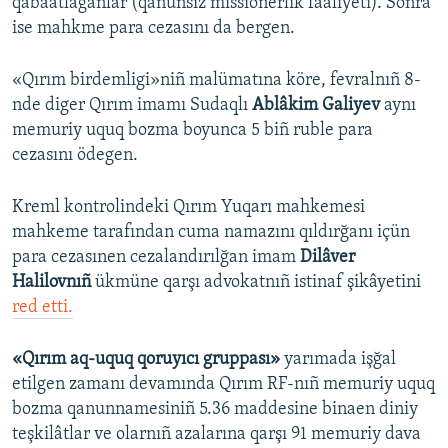
qabaatlağanlar (qanunsız missionerlik faaliyeti). Soñra
ise mahkme para cezasını da bergen.
«Qırım birdemligi»niñ malümatına köre, fevralnıñ 8-
nde diger Qırım imamı Sudaqlı
Ablâkim Galiyev
aynı
memuriy uquq bozma boyunca 5 biñ ruble para
cezasını ödegen.
Kreml kontrolindeki Qırım Yuqarı mahkemesi
mahkeme tarafından cuma namazını qıldırğanı içün
para cezasınen cezalandırılğan imam
Dilâver
Halilovnıñ
ükmüne qarşı advokatnıñ istinaf şikâyetini
red etti.
«Qırım aq-uquq qoruyıcı gruppası​»
yarımada işğal
etilgen zamanı devamında Qırım RF-nıñ memuriy uquq
bozma qanunnamesiniñ 5.36 maddesine binaen diniy
teşkilâtlar ve olarnıñ azalarına qarşı 91 memuriy dava