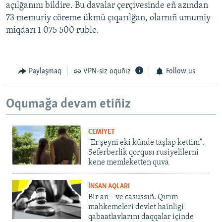
açılğanını bildire. Bu davalar çerçivesinde eñ azından
73 memuriy cöreme ükmü çıqarılğan, olarnıñ umumiy
miqdarı 1 075 500 ruble.
Paylaşmaq
VPN-siz oquñız
Follow us
Oqumağa devam etiñiz
CEMİYET
"Er şeyni eki künde taşlap kettim".
Seferberlik qorqusı rusiyelilerni
kene memleketten quva
İNSAN AQLARI
Bir an – ve casussıñ. Qırım
mahkemeleri devlet hainligi
qabaatlavlarını daqqalar içinde