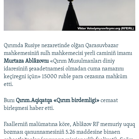
Русский
Українською
QOŞULIÑIZ!
Qırımda Rusiye nezaretinde olğan Qarasuvbazar
mahkemesiniñ sulh mahkemecisi yerli caminiñ imamı
Murtaza Ablâzovnı
«Qırım Musulmanları diniy
RFE/RS bütün saytları
idaresiniñ şeaadetnamesi olmadan cuma namazını
keçiregni içün» 15000 ruble para cezasına mahküm
etti.
​Bunı
Qırım.Aqiqatqa «Qırım birdemligi»
cemaat
birleşmesi haber etti.
Faallerniñ malümatına köre, Ablâzov RF memuriy uquq
bozması qanunnamesiniñ 5.26 maddesine binaen