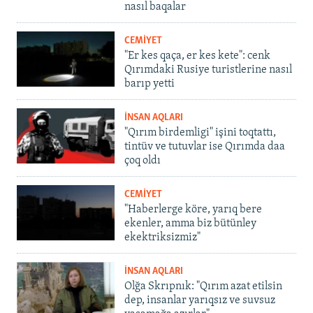
nasıl baqalar
CEMİYET
"Er kes qaça, er kes kete": cenk
Qırımdaki Rusiye turistlerine nasıl
barıp yetti
İNSAN AQLARI
"Qırım birdemligi" işini toqtattı,
tintüv ve tutuvlar ise Qırımda daa
çoq oldı
CEMİYET
"Haberlerge köre, yarıq bere
ekenler, amma biz bütünley
ekektriksizmiz"
İNSAN AQLARI
Olğa Skrıpnık: "Qırım azat etilsin
dep, insanlar yarıqsız ve suvsuz