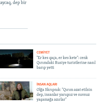
aycaq, dep bir
CEMİYET
"Er kes qaça, er kes kete": cenk
Qırımdaki Rusiye turistlerine nasıl
barıp yetti
İNSAN AQLARI
Olğa Skrıpnık: "Qırım azat etilsin
dep, insanlar yarıqsız ve suvsuz
yaşamağa azırlar"