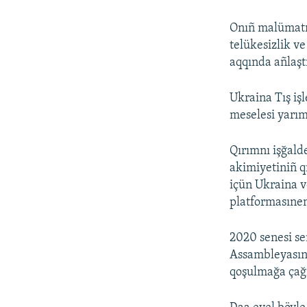
Onıñ malümatın
telükesizlik ve
aqqında añlaşt
Ukraina Tış işl
meselesi yarım
Qırımnı işğald
akimiyetiniñ q
içün Ukraina v
platformasınen
2020 senesi se
Assambleyasını
qoşulmağa çağı