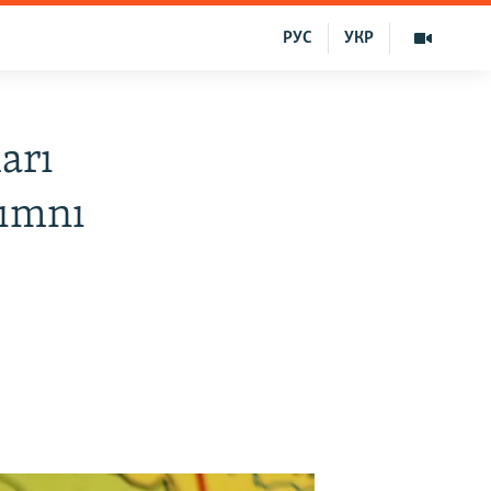
РУС
УКР
arı
rımnı