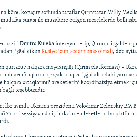
a köre, körüşüv soñunda taraflar Qırımtatar Milliy Meclis
 mudafaa şurası ile muzakere etilgen meselelerde belli işbir
ı.
er naziri
Dmıtro Kuleba
intervyü berip, Qırımnı işğalden q
adanı işğal etken
Rusiye içün «ceennem» olmalı
, dep ayttı
en qurtaruv halqara meydançığı (Qırım platforması) – Ukr
ırımlılarnıñ aqlarını qorçalamaq ve işğal altındaki yarıma
e halqara ortaqlarınıñ areketlerini koordinatsiya etmek i
 bağlı teşebbüsidir.
ntâbr ayında Ukraina prezidenti Volodımır Zelenskıy BM B
ñ 75-nci sessiyasında iştirakçi memleketlerni bu platfor
rdı.