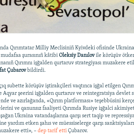
da Qırımtatar Milliy Meclisiniñ Kyivdeki ofisinde Ukraina
e mudafaa şurasınıñ kâtibi
Oleksiy Danılov
ile körüşüv ötker
nanıñ Qırımnı işğalden qurtaruv strategiyası muzakere etil
fat Çubarov
bildirdi.
açıq subette körüşüv iştirakçileri vaqtınca işğal etilgen Qır
 Aqyar şeerini işğalden qurtaruv ve reintegratsiya devlet s
de ve azırlağanda, «Qırım platforması» teşebbüsini kerç
elerini ve qanunsız faaliyeti Qırımda Rusiye işğalci akimiye
ağan Ukraina vatandaşlarına qarşı sert taqip ve repressiy
vine yardım etken şahıs ve müessiselerge qarşı sanktsiyalar
muzakere etti», –
dep tarif etti
Çubarov.