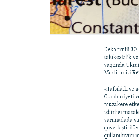
Dekabrniñ 30-n
telükesizlik v
vaqtında Ukrai
Meclis reisi
Re
«Tafsilâtlı ve 
Cumhuriyeti ve
muzakere etken
işbirligi mesel
yarımadada yaş
quvetleştirilü
qullanıluvını 