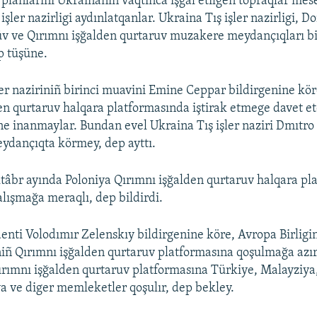
planlarını Ukrainanıñ vaqtınca işğal etilgen topraqlar mesel
işler nazirligi aydınlatqanlar. Ukraina Tış işler nazirligi, D
üv ve Qırımnı işğalden qurtaruv muzakere meydançıqları b
p tüşüne.
ler naziriniñ birinci muavini Emine Ceppar bildirgenine kör
en qurtaruv halqara platformasında iştirak etmege davet 
ine inanmaylar. Bundan evel Ukraina Tış işler naziri Dmıtro
ydançıqta körmey, dep ayttı.
tâbr ayında Poloniya Qırımnı işğalden qurtaruv halqara pl
alışmağa meraqlı, dep bildirdi.
enti Volodımır Zelenskıy bildirgenine köre, Avropa Birligin
niñ Qırımnı işğalden qurtaruv platformasına qoşulmağa azır 
rımnı işğalden qurtaruv platformasına Türkiye, Malayziya,
a ve diger memleketler qoşulır, dep bekley.