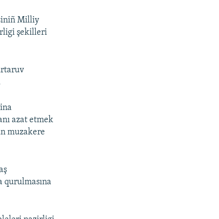
iniñ Milliy
ligi şekilleri
urtaruv
.
aina
danı azat etmek
çün muzakere
aş
ma qurulmasına