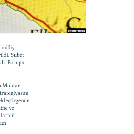
 milliy
ildi. Subet
di. Bu aqta
ım Muhtar
trategiyasını
ekleştirgende
tine ve
alarnıñ
nıñ