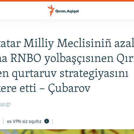
atar Milliy Meclisiniñ azal
a RNBO yolbaşçısınen Qı
en qurtaruv strategiyasını
re etti – Çubarov
10:27
VPN-siz oquñız