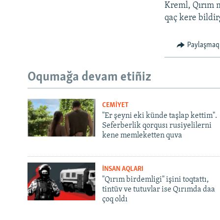
Kreml, Qırım m
qaç kere bildir
Paylaşmaq
Oqumağa devam etiñiz
CEMİYET
"Er şeyni eki künde taşlap kettim".
Seferberlik qorqusı rusiyelilerni
kene memleketten quva
İNSAN AQLARI
"Qırım birdemligi" işini toqtattı,
tintüv ve tutuvlar ise Qırımda daa
çoq oldı