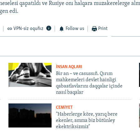
eselesi qapatıldı ve Rusiye onı halqara muzakerelerge alm
gen edi.
VPN-siz oquñız
Follow us
Print
İNSAN AQLARI
Bir an – ve casussıñ. Qırım
mahkemeleri devlet hainligi
qabaatlavlarını daqqalar içinde
nasıl baqalar
CEMİYET
"Haberlerge köre, yarıq bere
ekenler, amma biz bütünley
ekektriksizmiz"