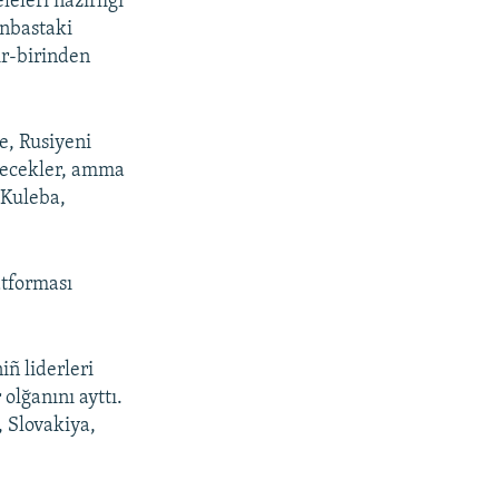
eleri nazirligi
onbastaki
ir-birinden
e, Rusiyeni
etecekler, amma
 Kuleba,
atforması
iñ liderleri
olğanını ayttı.
 Slovakiya,