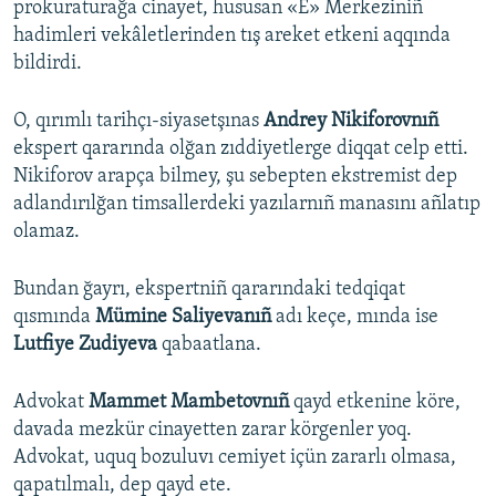
prokuraturağa cinayet, hususan «E» Merkeziniñ
hadimleri vekâletlerinden tış areket etkeni aqqında
bildirdi.
O, qırımlı tarihçı-siyasetşınas
Andrey Nikiforovnıñ
ekspert qararında olğan zıddiyetlerge diqqat celp etti.
Nikiforov arapça bilmey, şu sebepten ekstremist dep
adlandırılğan timsallerdeki yazılarnıñ manasını añlatıp
olamaz.
Bundan ğayrı, ekspertniñ qararındaki tedqiqat
qısmında
Mümine Saliyevanıñ
adı keçe, mında ise
Lutfiye Zudiyeva
qabaatlana.
Advokat
Mammet Mambetovnıñ
qayd etkenine köre,
davada mezkür cinayetten zarar körgenler yoq.
Advokat, uquq bozuluvı cemiyet içün zararlı olmasa,
qapatılmalı, dep qayd ete.