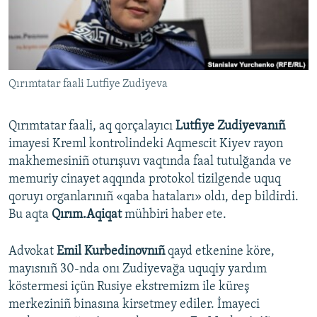
Русский
Українською
Qırımtatar faali Lutfiye Zudiyeva
QOŞULIÑIZ!
Qırımtatar faali, aq qorçalayıcı
Lutfiye Zudiyevanıñ
imayesi Kreml kontrolindeki Aqmescit Kiyev rayon
RFE/RS bütün saytları
makhemesiniñ oturışuvı vaqtında faal tutulğanda ve
memuriy cinayet aqqında protokol tizilgende uquq
qoruyı organlarınıñ «qaba hataları» oldı, dep bildirdi.
Bu aqta
Qırım.Aqiqat
mühbiri haber ete.
Advokat
Emil Kurbedinovnıñ
qayd etkenine köre,
mayısnıñ 30-nda onı Zudiyevağa uquqiy yardım
köstermesi içün Rusiye ekstremizm ile küreş
merkeziniñ binasına kirsetmey ediler. İmayeci