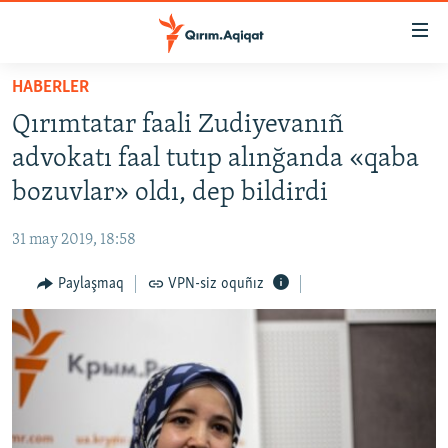
Link
açıqlığı
Esas
HABERLER
mündericege
HABERLER
Qırımtatar faali Zudiyevanıñ
qaytmaq
SİYASET
Baş
advokatı faal tutıp alınğanda «qaba
İQTİSADİYAT
navigatsiyağa
bozuvlar» oldı, dep bildirdi
qaytmaq
CEMİYET
Qıdıruvğa
31 may 2019, 18:58
MEDENİYET
qaytmaq
Paylaşmaq
VPN-siz oquñız
İNSAN AQLARI
VİDEO
SÜRET
BLOGLAR
FİKİR