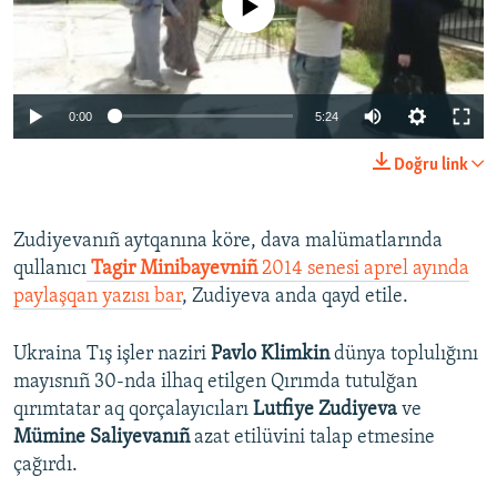
0:00
5:24
Doğru link
​Zudiyevanıñ aytqanına köre, dava malümatlarında
qullanıcı
Tagir Minibayevniñ
2014 senesi aprel ayında
paylaşqan yazısı bar
, Zudiyeva anda qayd etile.
Ukraina Tış işler naziri
Pavlo Klimkin
dünya toplulığını
mayısnıñ 30-nda ilhaq etilgen Qırımda tutulğan
qırımtatar aq qorçalayıcıları
Lutfiye Zudiyeva
ve
Mümine Saliyevanıñ
azat etilüvini talap etmesine
çağırdı.