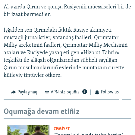
Al-azırda Qırım ve qomşu Rusiyeniñ müessiseleri bir de
bir izaat bermediler.
İşğalden soñ Qırımdaki faktik Rusiye akimiyeti
mustaqil jurnalistler, vatandaş faalleri, Qırımtatar
Milliy areketiniñ faalleri, Qırımtatar Milliy Meclisiniñ
azaları ve Rusiyede yasaq etilgen «Hizb ut-Tahrir»
teşkilâtı ile alâqalı olğanlarından şübheli sayılğan
Qırım musulmanlarınıñ evlerinde muntazam surette
kütleviy tintüvler ötkere.
Paylaşmaq
VPN-siz oquñız
Follow us
Oqumağa devam etiñiz
CEMİYET