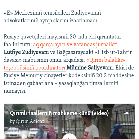
«E» Merkeziniñ temsilcileri Zudiyevanıñ
advokatlarınıñ aytqanlarını izaatlamadı.
Rusiye quvetçileri mayısnıñ 30-nda eki qırımtatar
faalini tuttı:
aq qorçalayıcı ve vatandaş jurnalisti
Lutfiye Zudiyevanı
ve Bağçasaraydaki «Hizb ut-Tahrir
davası» mabüsiniñ ömür arqadaşı,
«Qırım balalığı»
teşebbüsiniñ koordinatorı
Mümine Saliyevanı
. Ekisi de
Rusiye Memuriy cinayetler kodeksiniñ 20.3 maddesine
istinaden qabaatlana – yasaqlanğan timsallerniñ
numayışı.
Qırımlı faallerniñ mahkeme künü (video)
by
Qırım.Aqiqat
No media source currently available