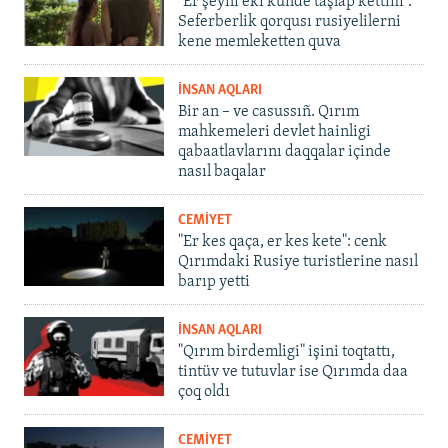
"Er şeyni eki künde taşlap kettim".
Seferberlik qorqusı rusiyelilerni
kene memleketten quva
İNSAN AQLARI
Bir an – ve casussıñ. Qırım
mahkemeleri devlet hainligi
qabaatlavlarını daqqalar içinde
nasıl baqalar
CEMİYET
"Er kes qaça, er kes kete": cenk
Qırımdaki Rusiye turistlerine nasıl
barıp yetti
İNSAN AQLARI
"Qırım birdemligi" işini toqtattı,
tintüv ve tutuvlar ise Qırımda daa
çoq oldı
CEMİYET