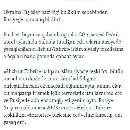
Ukraina Tış işler nazirligi bu üküm sebebinden
Rusiyege narazılıq bildirdi.
Bu dava boyunca qabaatlanğanlar 2016 senesi fevral-
aprel aylarında Yaltada tutulğan edi. Olarnı Rusiyede
yasaqlanğan «Hizb ut-Tahrir» islâm siyasiy teşkilâtına
alâqaları bar olğanında qabaatlaylar.
«Hizb ut-Tahrir» halqara islâm siyasiy teşkilâtı, bütün
musulman devletleriniñ islâm halifeligine
birleştirilmesini öz maqsadı olğanını ayta, amma olar,
bu maqsatqa irişmek içün terroristik usullarnı red ete
ve Rusiyede adaletsiz taqip etilgenini ayta. Rusiye
Yuqarı mahkemesi 2003 senesi «Hizb ut-Tahrir»
teşkilâtını «terrorist» birleşme cedveline kirsetip, onı
yasaq etti.