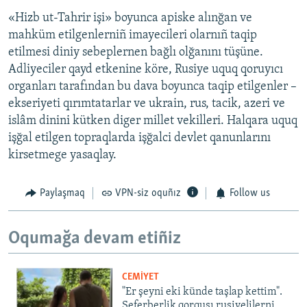
«Hizb ut-Tahrir işi» boyunca apiske alınğan ve
mahküm etilgenlerniñ imayecileri olarnıñ taqip
etilmesi diniy sebeplernen bağlı olğanını tüşüne.
Adliyeciler qayd etkenine köre, Rusiye uquq qoruyıcı
organları tarafından bu dava boyunca taqip etilgenler –
ekseriyeti qırımtatarlar ve ukrain, rus, tacik, azeri ve
islâm dinini kütken diger millet vekilleri. Halqara uquq
işğal etilgen topraqlarda işğalci devlet qanunlarını
kirsetmege yasaqlay.
Paylaşmaq
VPN-siz oquñız
Follow us
Oqumağa devam etiñiz
CEMİYET
"Er şeyni eki künde taşlap kettim".
Seferberlik qorqusı rusiyelilerni