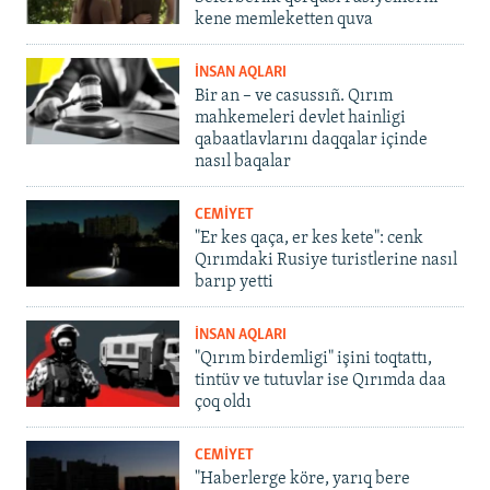
kene memleketten quva
İNSAN AQLARI
Bir an – ve casussıñ. Qırım
mahkemeleri devlet hainligi
qabaatlavlarını daqqalar içinde
nasıl baqalar
CEMİYET
"Er kes qaça, er kes kete": cenk
Qırımdaki Rusiye turistlerine nasıl
barıp yetti
İNSAN AQLARI
"Qırım birdemligi" işini toqtattı,
tintüv ve tutuvlar ise Qırımda daa
çoq oldı
CEMİYET
"Haberlerge köre, yarıq bere