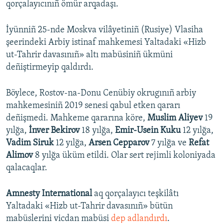
qorçalayıcınıñ ömür arqadaşı.
İyünniñ 25-nde Moskva vilâyetiniñ (Rusiye) Vlasiha
şeerindeki Arbiy istinaf mahkemesi Yaltadaki «Hizb
ut-Tahrir davasınıñ» altı mabüsiniñ ükmüni
deñiştirmeyip qaldırdı.
Böylece, Rostov-na-Donu Cenübiy okrugınıñ arbiy
mahkemesiniñ 2019 senesi qabul etken qararı
deñişmedi. Mahkeme qararına köre,
Muslim Aliyev
19
yılğa,
İnver Bekirov
18 yılğa,
Emir-Usein Kuku
12 yılğa,
Vadim Siruk
12 yılğa,
Arsen Cepparov
7 yılğa ve
Refat
Alimov
8 yılğa üküm etildi. Olar sert rejimli koloniyada
qalacaqlar.
Amnesty International
aq qorçalayıcı teşkilâtı
Yaltadaki «Hizb ut-Tahrir davasınıñ» bütün
mabüslerini vicdan mabüsi
dep adlandırdı
.