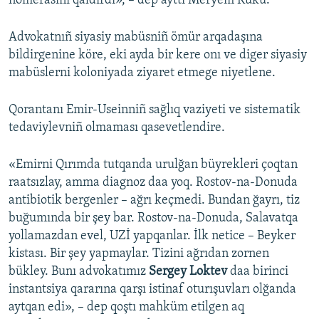
nomerasını qaldırdı», – dep ayttı Meryem Kuku.
Advokatnıñ siyasiy mabüsniñ ömür arqadaşına
bildirgenine köre, eki ayda bir kere onı ve diger siyasiy
mabüslerni koloniyada ziyaret etmege niyetlene.
Qorantanı Emir-Useinniñ sağlıq vaziyeti ve sistematik
tedaviylevniñ olmaması qasevetlendire.
«Emirni Qırımda tutqanda urulğan büyrekleri çoqtan
raatsızlay, amma diagnoz daa yoq. Rostov-na-Donuda
antibiotik bergenler – ağrı keçmedi. Bundan ğayrı, tiz
buğumında bir şey bar. Rostov-na-Donuda, Salavatqa
yollamazdan evel, UZİ yapqanlar. İlk netice – Beyker
kistası. Bir şey yapmaylar. Tizini ağrıdan zornen
bükley. Bunı advokatımız
Sergey Loktev
daa birinci
instantsiya qararına qarşı istinaf oturışuvları olğanda
aytqan edi», – dep qoştı mahküm etilgen aq