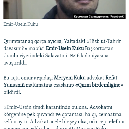
Русский
Українською
Emir-Usein Kuku
QOŞULIÑIZ!
Qırımtatar aq qorçalayıcısı, Yaltadaki «Hizb ut-Tahrir
davasınıñ» mabüsi
Emir-Usein Kuku
Başkortostan
Cumhuriyetindeki Salavatnıñ №16 koloniyasına
RFE/RS bütün saytları
avuştırıldı.
Bu aqta ömür arqadaşı
Meryem Kuku
advokat
Refat
Yunusnıñ
malümatına esaslanıp
«Qırım birdemligine»
bildirdi.
«Emir-Usein şimdi karantinde buluna. Advokatnı
körgenine pek quvandı ve qorantası, halqı, cemaatına
selâm ayttı. Advokat acele bir şey olsa, oña cep telefonı