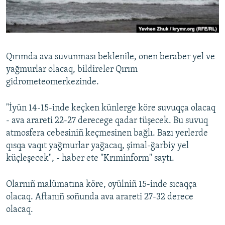
Русский
Українською
Qırımda ava suvunması beklenile, onen beraber yel ve
QOŞULIÑIZ!
yağmurlar olacaq, bildireler Qırım
gidrometeomerkezinde.
"İyün 14-15-inde keçken künlerge köre suvuqça olacaq
RFE/RS bütün saytları
- ava arareti 22-27 derecege qadar tüşecek. Bu suvuq
atmosfera cebesiniñ keçmesinen bağlı. Bazı yerlerde
qısqa vaqıt yağmurlar yağacaq, şimal-ğarbiy yel
küçleşecek", - haber ete "Krıminform" saytı.
Olarnıñ malümatına köre, oyülniñ 15-inde sıcaqça
olacaq. Aftanıñ soñunda ava arareti 27-32 derece
olacaq.