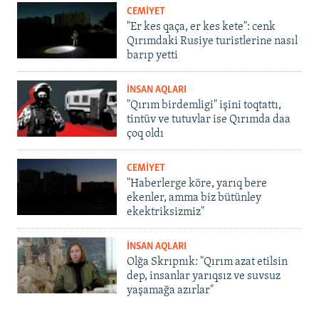
CEMİYET
"Er kes qaça, er kes kete": cenk
Qırımdaki Rusiye turistlerine nasıl
barıp yetti
İNSAN AQLARI
"Qırım birdemligi" işini toqtattı,
tintüv ve tutuvlar ise Qırımda daa
çoq oldı
CEMİYET
"Haberlerge köre, yarıq bere
ekenler, amma biz bütünley
ekektriksizmiz"
İNSAN AQLARI
Olğa Skrıpnık: "Qırım azat etilsin
dep, insanlar yarıqsız ve suvsuz
yaşamağa azırlar"