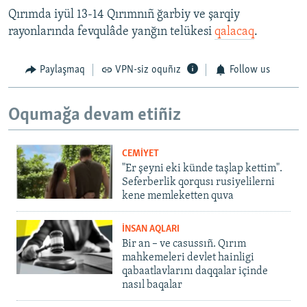
Qırımda iyül 13-14 Qırımnıñ ğarbiy ve şarqiy
rayonlarında fevqulâde yanğın telükesi
qalacaq
​.
Paylaşmaq
VPN-siz oquñız
Follow us
Oqumağa devam etiñiz
CEMİYET
"Er şeyni eki künde taşlap kettim".
Seferberlik qorqusı rusiyelilerni
kene memleketten quva
İNSAN AQLARI
Bir an – ve casussıñ. Qırım
mahkemeleri devlet hainligi
qabaatlavlarını daqqalar içinde
nasıl baqalar