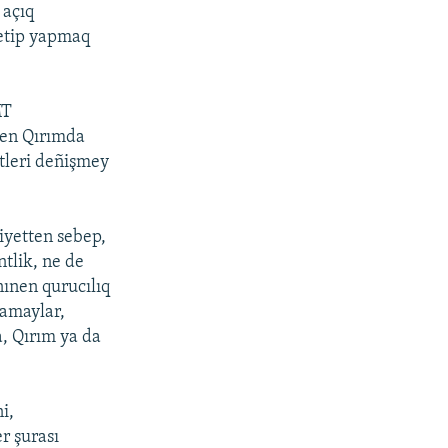
 açıq
 etip yapmaq
MT
den Qırımda
etleri deñişmey
iyetten sebep,
tlik, ne de
ınen qurucılıq
lamaylar,
, Qırım ya da
i,
r şurası