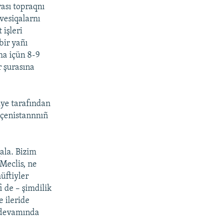
rası topraqnı
vesiqalarnı
işleri
bir yañı
ha içün 8-9
r şurasına
iye tarafından
eçenistannnıñ
ala. Bizim
Meclis, ne
üftiyler
i de – şimdilik
e ileride
 devamında