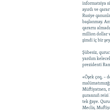
informatsiya si
ayırdı ve qara
Rusiye qanunla
başlanmay. Amm
qararnı almadı
million dollar 
şimdi iç bir şey
Şübesiz, quruc
yardım kelecek
prezidenti Ram
«Öşek çoq, – d
malümatımızğa 
Müftiyatnen, n
şurasınıñ reisi
tek ğaye. Quruc
Meclis, Mufti