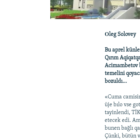
Оleg Solovey
Bu aprel künle
Qırım Aqiqatqa
Acimambetov bi
temelini qoyac
bozuldı…
«Cuma camisini
üje bılo vse go
tayinlendi, Tİ
etecek edi. Am
bunen bağlı qar
Çünki, bütün v