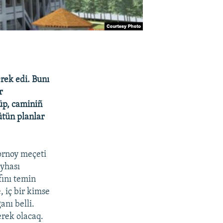
rek edi. Bunı
r
üp, caminiñ
ütün planlar
bornoy meçeti
eyhası
fını temin
 iç bir kimse
anı belli.
erek olacaq.