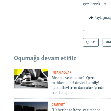
çezilecek…»
Paylaşmaq
*
QIRIM
UK
Oqumağa devam etiñiz
İNSAN AQLARI
Bir an – ve casussıñ. Qırım
mahkemeleri devlet hainligi
qabaatlavlarını daqqalar içinde
nasıl baqalar
CEMİYET
"Haberlerge köre, yarıq bere