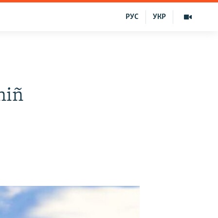
РУС
УКР
niñ