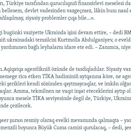
ı, Türkiye tarafından qurucılıqnıñ finansirlevi meselesi da
bellesem, devlet vadesinden vazgeçmez, lâkin bunı nasıl
laşılmay, siyasiy problemler çıqa bile…».
i bugünki vaziyette Ukrainda işini devam ettire, – dedi B
iñ ukrainadaki temsilcisi Kurtmolla Abdulganiyev, o evel
 yardımınen bağlı leyhalarnı idare ete edi. – Zanımca, niy
ım.Aqiqatqa agentlikniñ özünde de tasdiqladılar. Siyasiy vaz
rmemege rica etken TİKA hadiminiñ aytqanına köre, ne agen
ki şerikleri kendi sözünden qaytmaycaqlar, ve imkân olğan
ycaqlar. Amma, tekmilnen ne vaqıt inşat eteceklerini aytıp o
oyunca mesele TİKA seviyesinde degil de, Türkiye, Ukraina
inde çezilecek.
eer şurası resmiy olaraq evelki mevamında qalmaqta – yan
 menzili boyunca Büyük Cuma camisi qurulacaq, – dedi, şee