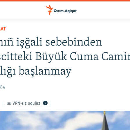
MAT
ıñ işğali sebebinden
citteki Büyük Cuma Cami
lığı başlanmay
:04
VPN-siz oquñız