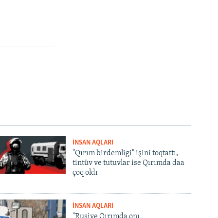
İNSAN AQLARI
"Qırım birdemligi" işini toqtattı,
tintüv ve tutuvlar ise Qırımda daa
çoq oldı
İNSAN AQLARI
"Rusiye Qırımda onı