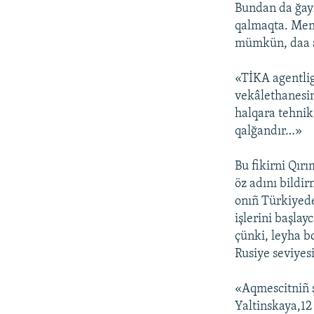
Bundan da ğayr
qalmaqta. Men 
mümkün, daa añ
«TİKA agentlig
vekâlethanesin
halqara tehnik
qalğandır…»
Bu fikirni Qır
öz adını bildi
onıñ Türkiyede
işlerini başla
çünki, leyha b
Rusiye seviyes
«Aqmescitniñ ş
Yaltinskaya,12