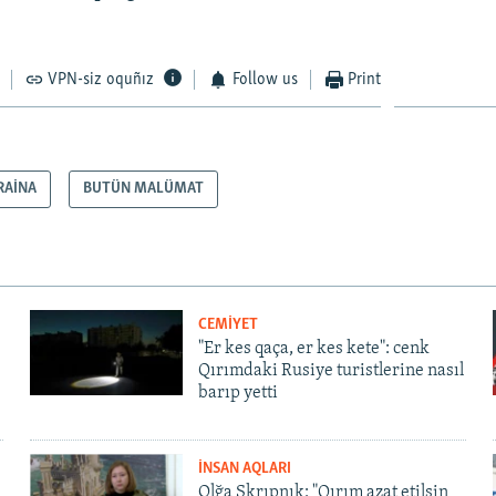
VPN-siz oquñız
Follow us
Print
RAİNA
BUTÜN MALÜMAT
CEMİYET
"Er kes qaça, er kes kete": cenk
Qırımdaki Rusiye turistlerine nasıl
barıp yetti
İNSAN AQLARI
Olğa Skrıpnık: "Qırım azat etilsin