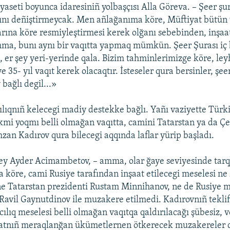
yaseti boyunca idaresiniñ yolbaşçısı Alla Göreva. – Şeer şu
rını deñiştirmeycak. Men añlağanıma köre, Müftiyat bütün 
rına köre resmiyleştirmesi kerek olğanı sebebinden, inşaat 
a, bunı aynı bir vaqıtta yapmaq mümkün. Şeer Şurası iç 
, er şey yeri-yerinde qala. Bizim tahminlerimizge köre, ley
ve 35- yıl vaqıt kerek olacaqtır. İsteseler qura bersinler, şee
 bağlı degil...»
ılıqnıñ kelecegi madiy destekke bağlı. Yañı vaziyette Türk
mi yoqmı belli olmağan vaqıtta, camini Tatarstan ya da Ç
zan Kadırov qura bilecegi aqqında laflar yürip başladı.
ey Ayder Acimambetov, – amma, olar ğaye seviyesinde tarq
köre, cami Rusiye tarafından inşaat etilecegi meselesi ne 
e Tatarstan prezidenti Rustam Minnihanov, ne de Rusiye m
 Ravil Gaynutdinov ile muzakere etilmedi. Kadırovnıñ teklif
ılıq meselesi belli olmağan vaqıtqa qaldırılacağı şübesiz, v
yatnıñ meraqlanğan ükümetlernen ötkerecek muzakereler