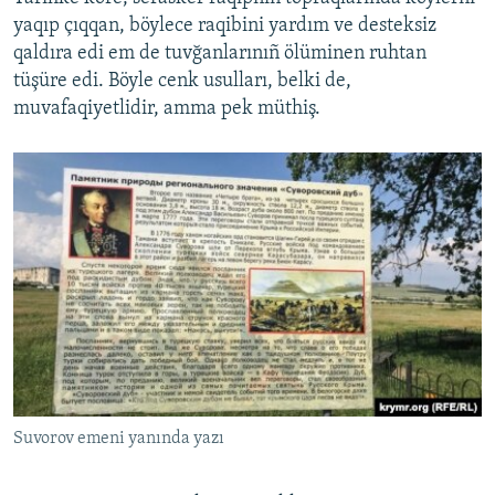
yaqıp çıqqan, böylece raqibini yardım ve desteksiz
qaldıra edi em de tuvğanlarınıñ ölüminen ruhtan
tüşüre edi. Böyle cenk usulları, belki de,
muvafaqiyetlidir, amma pek müthiş.
Suvorov emeni yanında yazı