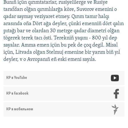
Bunıñ içün qırımtatarlar, rusiyelilerge ve Rusiye
tarafdarı olğan qırımlılarğa köre, Suvorov emenini o
qadar saymay veziyaret etmey. Qırım tamır halqı
arasında oña Dört ağa deyler, çünki emenniñ dört qalın
pıtağı bar ve olardan 30 metrge qadar diametri olğan
tögerek terek tacı östi. Terekniñ yaşını - 800 yıl dep
sayalar. Amma emen içün bu pek de çoq degil. Misal
içün, Litvada olğan Stelmuj emenine bir yarım biñ yıl
deyler, v o Avropanıñ eñ eski emeni sayıla.
КР в YouTube
КР в Facebook
КР в мобильном