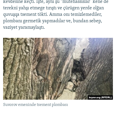
kevdesine keçti. İşte, aynı şu “mütehassıslar” kene de
terekni yahşı etmege tırıştı ve çürügen yerde olğan
quvuşqa tsement tökti. Amma onı temizlemediler,
plombanı germetik yapmadılar ve, bundan sebep,
vaziyet yaramaylaştı.
Suvorov emeninde tsement plombası