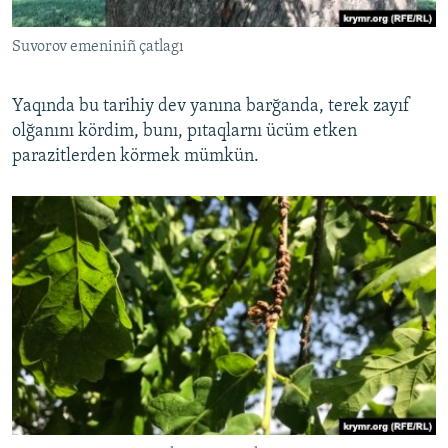
Suvorov emeniniñ çatlagı
Yaqında bu tarihiy dev yanına barğanda, terek zayıf
olğanını kördim, bunı, pıtaqlarnı ücüm etken
parazitlerden körmek mümkün.