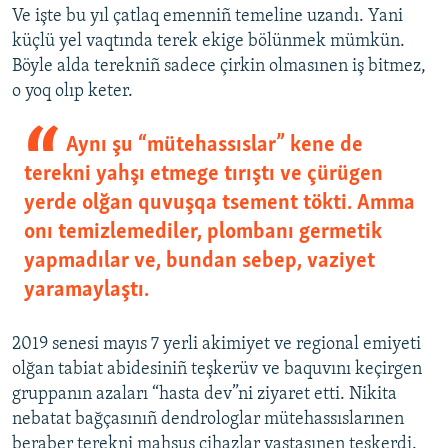
Ve işte bu yıl çatlaq emenniñ temeline uzandı. Yani
küçlü yel vaqtında terek ekige bölünmek mümkün.
Böyle alda terekniñ sadece çirkin olmasınen iş bitmez,
o yoq olıp keter.
Aynı şu “mütehassıslar” kene de
terekni yahşı etmege tırıştı ve çürügen
yerde olğan quvuşqa tsement tökti. Amma
onı temizlemediler, plombanı germetik
yapmadılar ve, bundan sebep, vaziyet
yaramaylaştı.
2019 senesi mayıs 7 yerli akimiyet ve regional emiyeti
olğan tabiat abidesiniñ teşkerüv ve baquvını keçirgen
gruppanın azaları “hasta dev”ni ziyaret etti. Nikita
nebatat bağçasınıñ dendrologlar mütehassıslarınen
beraber terekni mahsus cihazlar vastasınen teşkerdi.