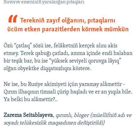
Suvorov emeniniñ yaralanğan pıtaqları
Terekniñ zayıf olğanını, pıtaqlarnı
ücüm etken parazitlerden körmek mümkün
Özü “çatlaq” sözü ise, felâketniñ kerçek alını akis
etmey. Terek qabuğı çatladı, amma içinde endi balaban
bir teşik bar, bu ise “yüksek seviyeli qoruvga lâyıq”
olğan obyektke diqqatsızlıqnı köstere.
Ne ise, bu Rusiye akimiyeti içün yaramay alâmettir -
Qırım ilhaqının timsali çürip başladı ve er an yıqıla bile.
Ya belki bu alâmettir?..
Zarema Seitablayeva
,
qırımlı, bloger (müellifniñ adı ve
soyadı telükesizlik maqsadınen deñiştirildi)