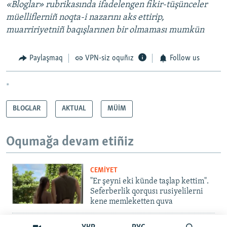
«Bloglar» rubrikasında ifadelengen fikir-tüşünceler
müelliflerniñ noqta-i nazarını aks ettirip,
muarririyetniñ baqışlarınen bir olmaması mumkün
Paylaşmaq
VPN-siz oquñız
Follow us
*
BLOGLAR
AKTUAL
MÜİM
Oqumağa devam etiñiz
CEMİYET
"Er şeyni eki künde taşlap kettim".
Seferberlik qorqusı rusiyelilerni
kene memleketten quva
İNSAN AQLARI