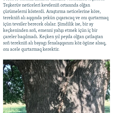
Teşkerüv neticeleri kevdeniñ ortasında olğan
çürümelerni kösterdi. Araştırma neticelerine köre,
terekniñ alı aqqında yekün çıqaracaq ve onı qurtarmaq
içün tevsiler berecek olalar. Şimdilik ise, bir ay
keçkeninden soñ, emenni yahşı etmek içün iç bir
çareler baqılmadı. Keçken yıl peyda olğan çatlaqtan
soñ terekniñ alı bayagı fenalaşqanını köz ögüne alsaq,
onı acele qurtarmaq kerektir.