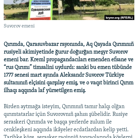
Русский
Українською
Suvorov emeni
QOŞULIÑIZ!
Qırımda, Qarasuvbazar rayonında, Aq Qayada Qırımnıñ
rusiyeli akimiyetinde ğurur doğurğan meşyr Suvorov
emeni bar. Kreml propagandacıları emenden efsane ve
RFE/RS bütün saytları
“rus Qırımı” timsalini uydurdı: sanki bu emen tübünde
1777 senesi mart ayında Aleksandr Suvorov Türkiye
sultanınıñ elçisini qarşılay emiş, ve o vaqıt birinci Qırım
ilhaqı aqqında laf yürsetilgen emiş.
Birden aytmağa isteyim, Qırımnıñ tamır halqı olğan
qırımtatarlar içün Suvorovnıñ şahısı şübelidir. Rusiye
seraskeri Qırımda ve başqa yerlerde zulum ile
cenkleşkeni aqqında ikâyeler ecdatlardan kelip yetti.
Tarihke köre, serasker raqipniñ topraqlarında köylerni