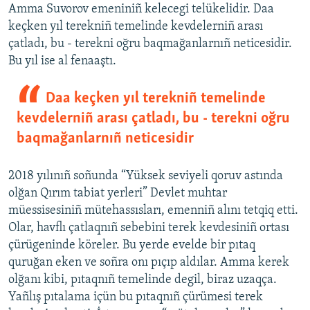
Amma Suvorov emeniniñ kelecegi telükelidir. Daa
keçken yıl terekniñ temelinde kevdelerniñ arası
çatladı, bu - terekni oğru baqmağanlarnıñ neticesidir.
Bu yıl ise al fenaaştı.
Daa keçken yıl terekniñ temelinde
kevdelerniñ arası çatladı, bu - terekni oğru
baqmağanlarnıñ neticesidir
2018 yılınıñ soñunda “Yüksek seviyeli qoruv astında
olğan Qırım tabiat yerleri” Devlet muhtar
müessisesiniñ mütehassısları, emenniñ alını tetqiq etti.
Olar, havflı çatlaqnıñ sebebini terek kevdesiniñ ortası
çürügeninde köreler. Bu yerde evelde bir pıtaq
quruğan eken ve soñra onı pıçıp aldılar. Amma kerek
olğanı kibi, pıtaqnıñ temelinde degil, biraz uzaqça.
Yañlış pıtalama içün bu pıtaqnıñ çürümesi terek