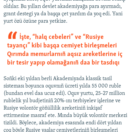
oldılar. Bu yılları devlet akademiyağa para ayırmadı,
grant destegi ya da başqa çet yardım da yoq edi. Yani
yurt özü özüne para yetkize.
İşte, “halq cebeleri” ve “Rusiye
tayançı” kibi başqa cemiyet birleşmeleri
Qırımda memurlarnıñ aqsız areketlerine iç
bir tesir yapıp olamağanıñ daa bir tasdıqı
Soñki eki yıldan berli Akademiyada klassik tasil
sisteması boyunca oquvnıñ ücreti yılda 55 000 ruble
(bundan evel daa ucuz edi). Oquv yurtu, 25-27 million
rublelik yıl budjetiniñ 20%-ını terbiyelev işlerine ve
Rusiye volontör göñüllilik areketiniñ inkişaf
ettirmesine masraf ete. Mında büyük volontör merkezi
tizildi. Böylece, akademiya esasında endi dört yıldan
çoq böyle Rusiye yaşlar cemiyetleriniñ birleşmeleri