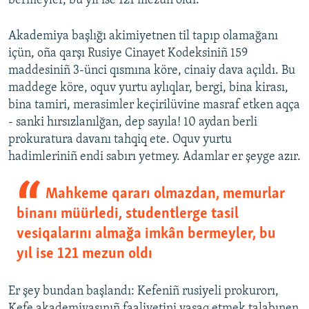
bermeyler, bu yıl ise 121 mezun oldı.
Akademiya başlığı akimiyetnen til tapıp olamağanı
içün, oña qarşı Rusiye Cinayet Kodeksiniñ 159
maddesiniñ 3-ünci qısmına köre, cinaiy dava açıldı. Bu
maddege köre, oquv yurtu aylıqlar, bergi, bina kirası,
bina tamiri, merasimler keçirilüvine masraf etken aqça
- sanki hırsızlanılğan, dep sayıla! 10 aydan berli
prokuratura davanı tahqiq ete. Oquv yurtu
hadimleriniñ endi sabırı yetmey. Adamlar er şeyge azır.
Mahkeme qararı olmazdan, memurlar
binanı müürledi, studentlerge tasil
vesiqalarını almağa imkân bermeyler, bu
yıl ise 121 mezun oldı
Er şey bundan başlandı: Kefeniñ rusiyeli prokurorı,
Kefe akademiyasınıñ faaliyetini yasaq etmek talabınen