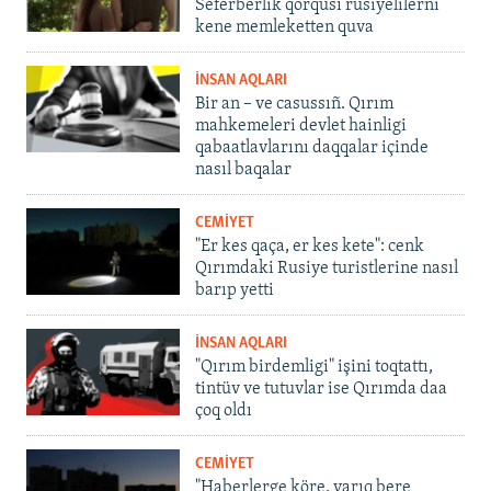
Seferberlik qorqusı rusiyelilerni
kene memleketten quva
İNSAN AQLARI
Bir an – ve casussıñ. Qırım
mahkemeleri devlet hainligi
qabaatlavlarını daqqalar içinde
nasıl baqalar
CEMİYET
"Er kes qaça, er kes kete": cenk
Qırımdaki Rusiye turistlerine nasıl
barıp yetti
İNSAN AQLARI
"Qırım birdemligi" işini toqtattı,
tintüv ve tutuvlar ise Qırımda daa
çoq oldı
CEMİYET
"Haberlerge köre, yarıq bere