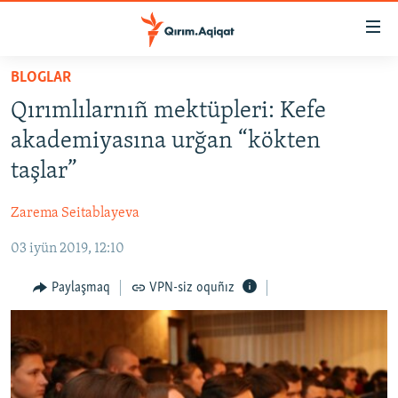
Link
açıqlığı
Esas
BLOGLAR
mündericege
HABERLER
Qırımlılarnıñ mektüpleri: Kefe
qaytmaq
SİYASET
Baş
akademiyasına urğan “kökten
İQTİSADİYAT
navigatsiyağa
taşlar”
qaytmaq
CEMİYET
Qıdıruvğa
Zarema Seitablayeva
MEDENİYET
qaytmaq
03 iyün 2019, 12:10
İNSAN AQLARI
VİDEO
Paylaşmaq
VPN-siz oquñız
SÜRET
BLOGLAR
FİKİR