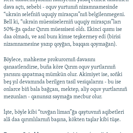
dava açtı, sebebi - oquv yurtunıñ nizamnamesinde
“ukrain selefniñ uquqiy mirasçısı”nıñ belgilenmegeni.
Bell ki, “ukrain müessiselerniñ uquqiy mirasçısı”ları
50%-ğa qadar Qırım müessisesi oldı. Ekinci qısmı ise
daa olmadı, ve asıl bunı kimse teşkermey edi (birisi
nizamnamesine yazıp qoyğan, başqası qoymağan).
Böylece, mahkeme prokurornıñ davasını
qanaatlendirse, buña köre Qırım oquv yurtlarınıñ
yarısını qapatmaq mümkün olur. Akimiyet ise, soñki
beş yıl devamında berilgen tasil vesiqalarını - bu ise
onlarce biñ bala bağçası, mektep, aliy oquv yurtlarınıñ
mezunları - qanunsız saymağa mecbur olur.
İşte, böyle kibi “tuvğan liman”ğa qaytuvnıñ aqibetleri
alâ daa qırımlılarnıñ başına, kökten taşlar kibi tüşe.