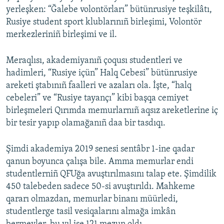
yerleşken: “Ğalebe volontörları” bütünrusiye teşkilâtı,
Rusiye student sport klublarınıñ birleşimi, Volontör
merkezleriniñ birleşimi ve il.
Meraqlısı, akademiyanıñ çoqusı studentleri ve
hadimleri, “Rusiye içün” Halq Cebesi” bütünrusiye
areketi ştabınıñ faalleri ve azaları ola. İşte, “halq
cebeleri” ve “Rusiye tayançı” kibi başqa cemiyet
birleşmeleri Qırımda memurlarnıñ aqsız areketlerine iç
bir tesir yapıp olamağanıñ daa bir tasdıqı.
Şimdi akademiya 2019 senesi sentâbr 1-ine qadar
qanun boyunca çalışa bile. Amma memurlar endi
studentlerniñ QFUğa avuştırılmasını talap ete. Şimdilik
450 talebeden sadece 50-si avuştırıldı. Mahkeme
qararı olmazdan, memurlar binanı müürledi,
studentlerge tasil vesiqalarını almağa imkân