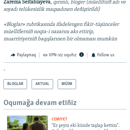
Zarema Seitablayeva
,
qırımlı, bloger (müellifniñ adı ve
soyadı telükesizlik maqsadınen deñiştirildi)
«Bloglar» rubrikasında ifadelengen fikir-tüşünceler
müelliflerniñ noqta-i nazarını aks ettirip,
muarririyetniñ baqışlarınen bir olmaması mumkün
Paylaşmaq
VPN-siz oquñız
Follow us
*
BLOGLAR
AKTUAL
MÜİM
Oqumağa devam etiñiz
CEMİYET
"Er şeyni eki künde taşlap kettim".