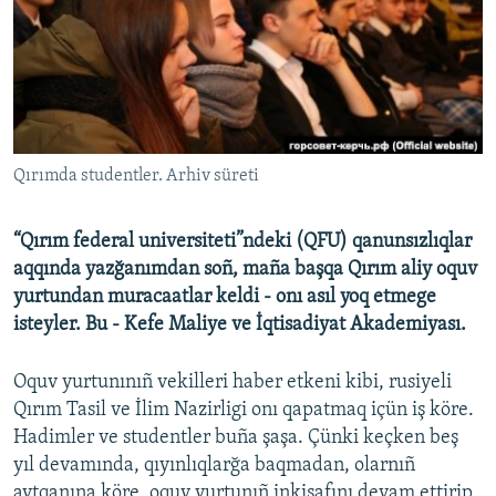
Русский
Українською
QOŞULIÑIZ!
Qırımda studentler. Arhiv süreti
“Qırım federal universiteti”ndeki (QFU) qanunsızlıqlar
RFE/RS bütün saytları
aqqında yazğanımdan soñ, maña başqa Qırım aliy oquv
yurtundan muracaatlar keldi - onı asıl yoq etmege
isteyler. Bu - Kefe Maliye ve İqtisadiyat Akademiyası.
Oquv yurtunınıñ vekilleri haber etkeni kibi, rusiyeli
Qırım Tasil ve İlim Nazirligi onı qapatmaq içün iş köre.
Hadimler ve studentler buña şaşa. Çünki keçken beş
yıl devamında, qıyınlıqlarğa baqmadan, olarnıñ
aytqanına köre, oquv yurtunıñ inkişafını devam ettirip