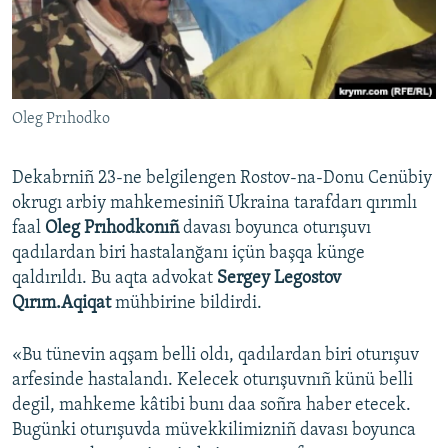
Русский
Українською
Oleg Prıhodko
QOŞULIÑIZ!
Dekabrniñ 23-ne belgilengen Rostov-na-Donu Cenübiy
okrugı arbiy mahkemesiniñ Ukraina tarafdarı qırımlı
RFE/RS bütün saytları
faal
Oleg Prıhodkonıñ
davası boyunca oturışuvı
qadılardan biri hastalanğanı içün başqa künge
qaldırıldı. Bu aqta advokat
Sergey Legostov
Qırım.Aqiqat
mühbirine bildirdi.
«Bu tünevin aqşam belli oldı, qadılardan biri oturışuv
arfesinde hastalandı. Kelecek oturışuvnıñ künü belli
degil, mahkeme kâtibi bunı daa soñra haber etecek.
Bugünki oturışuvda müvekkilimizniñ davası boyunca