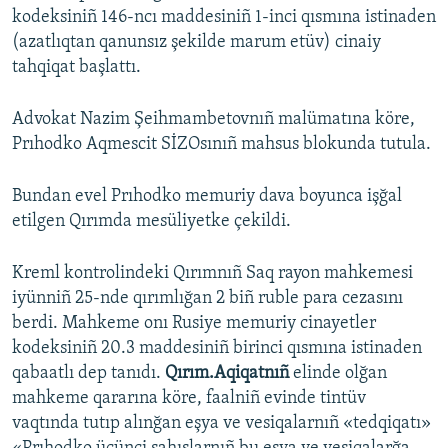
kodeksiniñ 146-ncı maddesiniñ 1-inci qısmına istinaden
(azatlıqtan qanunsız şekilde marum etüv) cinaiy
tahqiqat başlattı.
Advokat Nazim Şeihmambetovnıñ malümatına köre,
Prıhodko Aqmescit SİZOsınıñ mahsus blokunda tutula.
Bundan evel Prıhodko memuriy dava boyunca işğal
etilgen Qırımda mesüliyetke çekildi.
Kreml kontrolindeki Qırımnıñ Saq rayon mahkemesi
iyünniñ 25-nde qırımlığan 2 biñ ruble para cezasını
berdi. Mahkeme onı Rusiye memuriy cinayetler
kodeksiniñ 20.3 maddesiniñ birinci qısmına istinaden
qabaatlı dep tanıdı.
Qırım.Aqiqatnıñ
elinde olğan
mahkeme qararına köre, faalniñ evinde tintüv
vaqtında tutıp alınğan eşya ve vesiqalarnıñ «tedqiqatı»