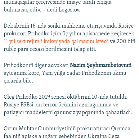
munaqaşalar çerçivesinde imaye tarafı çıqışta
bulunacaq edi», – dedi Legostov.
Dekabrniñ 16-nda soñki mahkeme oturışuvında Rusiye
prokurorı Prıhodko içün üç yılını apishanede keçirecek
11 yıl sert rejimli koloniyada qalmasını istedi
ve 200 biñ
ruble para cezası berilmesini talap etti.
Prıhodkonıñ diger advokatı
Nazim Şeyhmambetovnıñ
aytqanına köre, Yañı yılğa qadar Prıhodkonıñ ükmü
çıqarıla bile.
Oleg Prıhodko 2019 senesi oktâbrniñ 10-nda tutuldı.
Rusiye FSBsi onı terror ücümini azırlağanında ve
patlayıcı maddelerni qanunsız yapqanında qabaatladı.
Qırım Muhtar Cumhuriyetiniñ prokuraturası Qırımda
faalniñ apiske alınğanı sebebinden Ukraina Ceza