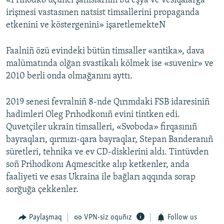
«Prıhodko üçünci şahıslarnıñ bu eşya ve vesiqalarğa
irişmesi vastasınen natsist timsallerini propaganda
etkenini ve köstergenini» işaretlemekteN
Faalniñ özü evindeki bütün timsaller «antika», dava
malümatında olğan svastikalı kölmek ise «suvenir» ve
2010 berli onda olmağanını ayttı.
2019 senesi fevralniñ 8-nde Qırımdaki FSB idaresiniñ
hadimleri Oleg Prıhodkonıñ evini tintken edi.
Quvetçiler ukrain timsalleri, «Svoboda» firqasınıñ
bayraqları, qırmızı-qara bayraqlar, Stepan Banderanıñ
süretleri, tehnika ve ev CD-disklerini aldı. Tintüvden
soñ Prihodkonı Aqmescitke alıp ketkenler, anda
faaliyeti ve esas Ukraina ile bağları aqqında sorap
sorğuğa çekkenler.
Paylaşmaq
VPN-siz oquñız
Follow us