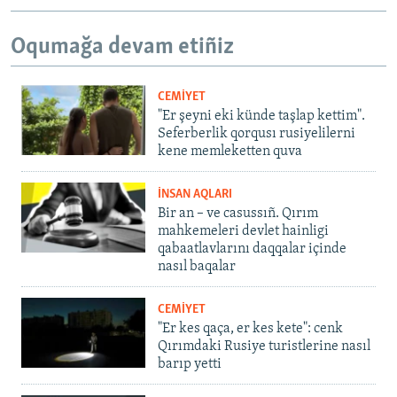
Oqumağa devam etiñiz
CEMİYET
"Er şeyni eki künde taşlap kettim".
Seferberlik qorqusı rusiyelilerni
kene memleketten quva
İNSAN AQLARI
Bir an – ve casussıñ. Qırım
mahkemeleri devlet hainligi
qabaatlavlarını daqqalar içinde
nasıl baqalar
CEMİYET
"Er kes qaça, er kes kete": cenk
Qırımdaki Rusiye turistlerine nasıl
barıp yetti