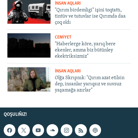
İNSAN AQLARI
"Qırım birdemligi" işini toqtattı,
tintüv ve tutuvlar ise Qırımda daa
çoq oldı
CEMİYET
"Haberlerge köre, yarıq bere
ekenler, amma biz bütünley
ekektriksizmiz"
İNSAN AQLARI
Olğa Skrıpnık: "Qırım azat etilsin
dep, insanlar yarıqsız ve suvsuz
yaşamağa azırlar"
QOŞULIÑIZ!