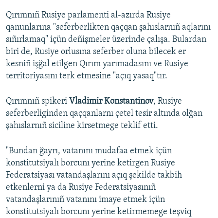
Qırımnıñ Rusiye parlamenti al-azırda Rusiye
qanunlarına "seferberlikten qaçqan şahıslarnıñ aqlarını
sıñırlamaq" içün deñişmeler üzerinde çalışa. Bulardan
biri de, Rusiye orlusına seferber oluna bilecek er
kesniñ işğal etilgen Qırım yarımadasını ve Rusiye
territoriyasını terk etmesine "açıq yasaq"tır.
Qırımnıñ spikeri
Vladimir Konstantinov
, Rusiye
seferberliginden qaçqanlarnı çetel tesir altında olğan
şahıslarnıñ siciline kirsetmege teklif etti.
"Bundan ğayrı, vatanını mudafaa etmek içün
konstitutsiyalı borcunı yerine ketirgen Rusiye
Federatsiyası vatandaşlarını açıq şekilde takbih
etkenlerni ya da Rusiye Federatsiyasınıñ
vatandaşlarınıñ vatanını imaye etmek içün
konstitutsiyalı borcunı yerine ketirmemege teşviq