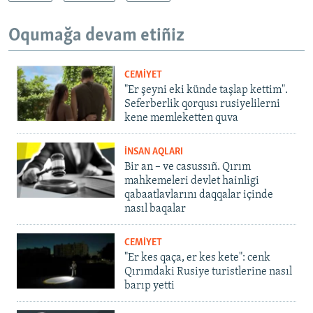
Oqumağa devam etiñiz
CEMİYET
"Er şeyni eki künde taşlap kettim".
Seferberlik qorqusı rusiyelilerni
kene memleketten quva
İNSAN AQLARI
Bir an – ve casussıñ. Qırım
mahkemeleri devlet hainligi
qabaatlavlarını daqqalar içinde
nasıl baqalar
CEMİYET
"Er kes qaça, er kes kete": cenk
Qırımdaki Rusiye turistlerine nasıl
barıp yetti