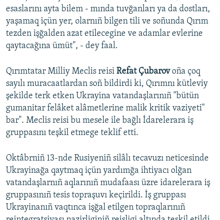
esaslarını ayta bilem - mında tuvğanları ya da dostları,
yaşamaq içün yer, olarnıñ bilgen tili ve soñunda Qırım
tezden işğalden azat etilecegine ve adamlar evlerine
qaytacağına ümüt", - dey faal.
Qırımtatar Milliy Meclis reisi
Refat Çubarov
oña çoq
sayılı muracaatlardan soñ bildirdi ki, Qırımnı kütleviy
şekilde terk etken Ukrayina vatandaşlarınıñ "bütün
gumanitar felâket alâmetlerine malik kritik vaziyeti"
bar". Meclis reisi bu mesele ile bağlı İdarelerara iş
gruppasını teşkil etmege teklif etti.
Oktâbrniñ 13-nde Rusiyeniñ silâlı tecavuzı neticesinde
Ukrayinağa qaytmaq içün yardımğa ihtiyacı olğan
vatandaşlarnıñ aqlarınıñ mudafaası üzre idarelerara iş
gruppasınıñ tesis topraşuvı keçirildi. İş gruppası
Ukrayinanıñ vaqtınca işğal etilgen topraqlarınıñ
reintegratsiyası nazirliginiñ reisligi altında teşkil etildi.