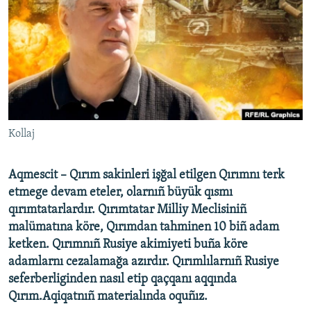
Русский
Українською
QOŞULIÑIZ!
Kollaj
RFE/RS bütün saytları
Aqmescit – Qırım sakinleri işğal etilgen Qırımnı terk
etmege devam eteler, olarnıñ büyük qısmı
qırımtatarlardır. Qırımtatar Milliy Meclisiniñ
malümatına köre, Qırımdan tahminen 10 biñ adam
ketken. Qırımnıñ Rusiye akimiyeti buña köre
adamlarnı cezalamağa azırdır. Qırımlılarnıñ Rusiye
seferberliginden nasıl etip qaçqanı aqqında
Qırım.Aqiqatnıñ materialında oquñız.