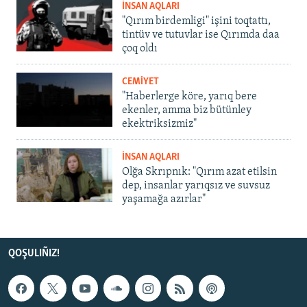
İNSAN AQLARI
"Qırım birdemligi" işini toqtattı,
tintüv ve tutuvlar ise Qırımda daa
çoq oldı
CEMİYET
"Haberlerge köre, yarıq bere
ekenler, amma biz bütünley
ekektriksizmiz"
İNSAN AQLARI
Olğa Skrıpnık: "Qırım azat etilsin
dep, insanlar yarıqsız ve suvsuz
yaşamağa azırlar"
QOŞULIÑIZ!