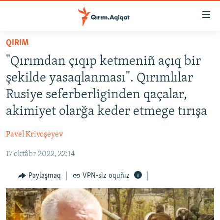
Link
açıqlığı
Esas
QIRIM
mündericege
HABERLER
"Qırımdan çıqıp ketmeniñ açıq bir
qaytmaq
SİYASET
Baş
şekilde yasaqlanması". Qırımlılar
İQTİSADİYAT
navigatsiyağa
Rusiye seferberliginden qaçalar,
qaytmaq
CEMİYET
akimiyet olarğa keder etmege tırışa
Qıdıruvğa
MEDENİYET
qaytmaq
Pavel Krivoşeyev
İNSAN AQLARI
17 oktâbr 2022, 22:14
VİDEO
SÜRET
Paylaşmaq
VPN-siz oquñız
BLOGLAR
FİKİR