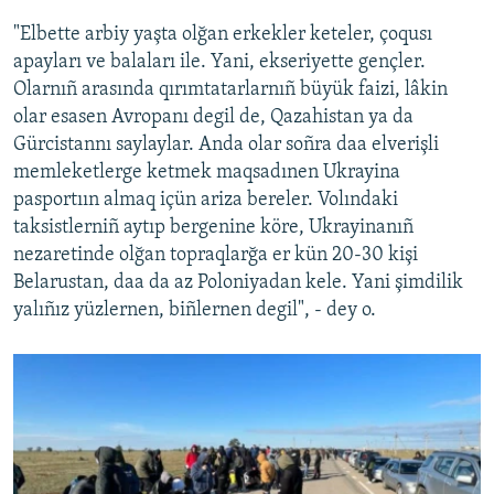
"Elbette arbiy yaşta olğan erkekler keteler, çoqusı
apayları ve balaları ile. Yani, ekseriyette gençler.
Olarnıñ arasında qırımtatarlarnıñ büyük faizi, lâkin
olar esasen Avropanı degil de, Qazahistan ya da
Gürcistannı saylaylar. Anda olar soñra daa elverişli
memleketlerge ketmek maqsadınen Ukrayina
pasportıın almaq içün ariza bereler. Volındaki
taksistlerniñ aytıp bergenine köre, Ukrayinanıñ
nezaretinde olğan topraqlarğa er kün 20-30 kişi
Belarustan, daa da az Poloniyadan kele. Yani şimdilik
yalıñız yüzlernen, biñlernen degil", - dey o.