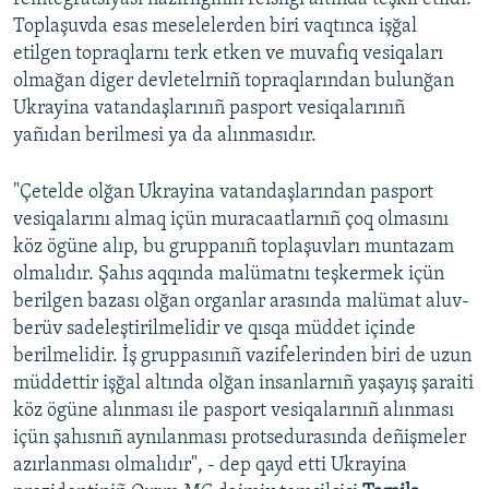
Toplaşuvda esas meselelerden biri vaqtınca işğal
etilgen topraqlarnı terk etken ve muvafıq vesiqaları
olmağan diger devletelrniñ topraqlarından bulunğan
Ukrayina vatandaşlarınıñ pasport vesiqalarınıñ
yañıdan berilmesi ya da alınmasıdır.
"Çetelde olğan Ukrayina vatandaşlarından pasport
vesiqalarını almaq içün muracaatlarnıñ çoq olmasını
köz ögüne alıp, bu gruppanıñ toplaşuvları muntazam
olmalıdır. Şahıs aqqında malümatnı teşkermek içün
berilgen bazası olğan organlar arasında malümat aluv-
berüv sadeleştirilmelidir ve qısqa müddet içinde
berilmelidir. İş gruppasınıñ vazifelerinden biri de uzun
müddettir işğal altında olğan insanlarnıñ yaşayış şaraiti
köz ögüne alınması ile pasport vesiqalarınıñ alınması
içün şahısnıñ aynılanması protsedurasında deñişmeler
azırlanması olmalıdır", - dep qayd etti Ukrayina