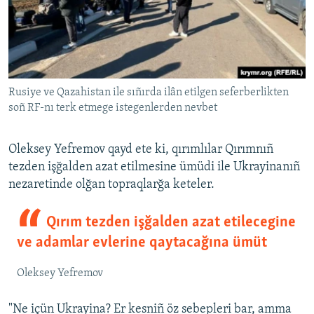
Rusiye ve Qazahistan ile sıñırda ilân etilgen seferberlikten
soñ RF-nı terk etmege istegenlerden nevbet
Oleksey Yefremov qayd ete ki, qırımlılar Qırımnıñ
tezden işğalden azat etilmesine ümüdi ile Ukrayinanıñ
nezaretinde olğan topraqlarğa keteler.
Qırım tezden işğalden azat etilecegine
ve adamlar evlerine qaytacağına ümüt
Oleksey Yefremov
"Ne içün Ukrayina? Er kesniñ öz sebepleri bar, amma