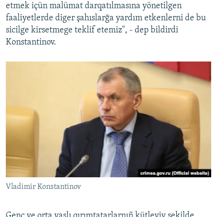
etmek içün malümat darqatılmasına yönetilgen
faaliyetlerde diger şahıslarğa yardım etkenlerni de bu
sicilge kirsetmege teklif etemiz", - dep bildirdi
Konstantinov.
Vladimir Konstantinov
Genç ve orta yaşlı qırımtatarlarnıñ kütleviy şekilde