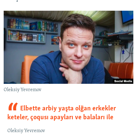
Oleksiy Yevremov
Elbette arbiy yaşta olğan erkekler
keteler, çoqusı apayları ve balaları ile
Oleksiy Yevremov