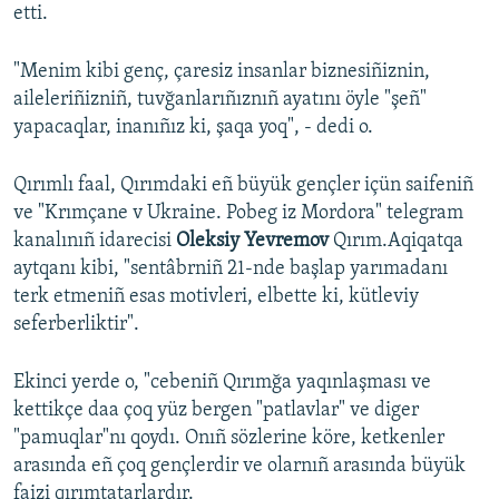
etti.
"Menim kibi genç, çaresiz insanlar biznesiñiznin,
aileleriñizniñ, tuvğanlarıñıznıñ ayatını öyle "şeñ"
yapacaqlar, inanıñız ki, şaqa yoq", - dedi o.
Qırımlı faal, Qırımdaki eñ büyük gençler içün saifeniñ
ve "Krımçane v Ukraine. Pobeg iz Mordora" telegram
kanalınıñ idarecisi
Oleksiy Yevremov
Qırım.Aqiqatqa
aytqanı kibi, "sentâbrniñ 21-nde başlap yarımadanı
terk etmeniñ esas motivleri, elbette ki, kütleviy
seferberliktir".
Ekinci yerde o, "cebeniñ Qırımğa yaqınlaşması ve
kettikçe daa çoq yüz bergen "patlavlar" ve diger
"pamuqlar"nı qoydı. Onıñ sözlerine köre, ketkenler
arasında eñ çoq gençlerdir ve olarnıñ arasında büyük
faizi qırımtatarlardır.