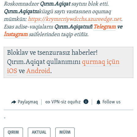
Roskomnadzor
Qırım.Aqiqat
saytını blok etti.
Qırım.Aqiqatnı
küzgü saytı vastasınen oqumaq
mümkün:
https://krymrcriywdcchs.azureedge.net
.
Esas adise-vaqialarnı
Qırım.Aqiqatnıñ
Telegram
ve
İnstagram
saifelerinden taqip etiñiz.
Bloklav ve tsenzurasız haberler!
Qırım.Aqiqat qullanımını
qurmaq içün
iOS
ve
Android
.
Paylaşmaq
VPN-siz oquñız
Follow us
*
QIRIM
AKTUAL
MÜİM