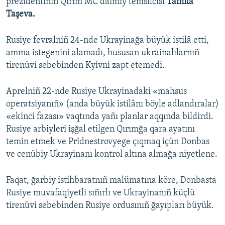
prezidentiniñ Qırım MC daimiy temsilcisi
Tamila
Taşeva.
Rusiye fevralniñ 24-nde Ukrayinağa büyük istilâ etti,
amma istegenini alamadı, hususan ukrainalılarnıñ
tirenüvi sebebinden Kyivni zapt etemedi.
Aprelniñ 22-nde Rusiye Ukrayinadaki «mahsus
operatsiyanıñ» (anda büyük istilânı böyle adlandıralar)
«ekinci fazası» vaqtında yañı planlar aqqında bildirdi.
Rusiye arbiyleri işğal etilgen Qırımğa qara ayatını
temin etmek ve Pridnestrovyege çıqmaq içün Donbas
ve cenübiy Ukrayinanı kontrol altına almağa niyetlene.
Faqat, ğarbiy istihbaratnıñ malümatına köre, Donbasta
Rusiye muvafaqiyetli sıñırlı ve Ukrayinanıñ küçlü
tirenüvi sebebinden Rusiye ordusınıñ ğayıpları büyük.