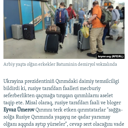
Arbiy yaşta olğan erkekler Batuminin demiryol vokzalında
Ukrayina prezidentiniñ Qırımdaki daimiy temsilciligi
bildirdi ki, rusiye tarafdarı faalleri mecburiy
seferberlikten qaçmağa tırışqan qırımlılarnı aselet
taqip ete. Misal olaraq, rusiye tarafdarı faali ve bloger
Eyvaz Ümerov
Qırımnı terk etken qırımtatarlar "sağğa-
solğa Rusiye Qırımında yaşayış ne qadar yaramay
olğanı aqqnda aytıp yürseler", cevap sert olacağını vade