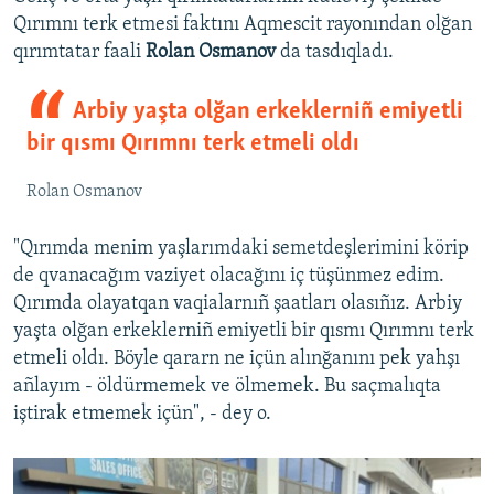
Qırımnı terk etmesi faktını Aqmescit rayonından olğan
qırımtatar faali
Rolan Osmanov
da tasdıqladı.
Arbiy yaşta olğan erkeklerniñ emiyetli
bir qısmı Qırımnı terk etmeli oldı
Rolan Osmanov
"Qırımda menim yaşlarımdaki semetdeşlerimini körip
de qvanacağım vaziyet olacağını iç tüşünmez edim.
Qırımda olayatqan vaqialarnıñ şaatları olasıñız. Arbiy
yaşta olğan erkeklerniñ emiyetli bir qısmı Qırımnı terk
etmeli oldı. Böyle qararn ne içün alınğanını pek yahşı
añlayım - öldürmemek ve ölmemek. Bu saçmalıqta
iştirak etmemek içün", - dey o.