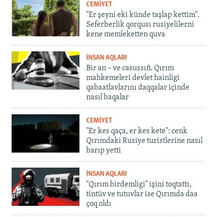
CEMİYET
"Er şeyni eki künde taşlap kettim".
Seferberlik qorqusı rusiyelilerni
kene memleketten quva
İNSAN AQLARI
Bir an – ve casussıñ. Qırım
mahkemeleri devlet hainligi
qabaatlavlarını daqqalar içinde
nasıl baqalar
CEMİYET
"Er kes qaça, er kes kete": cenk
Qırımdaki Rusiye turistlerine nasıl
barıp yetti
İNSAN AQLARI
"Qırım birdemligi" işini toqtattı,
tintüv ve tutuvlar ise Qırımda daa
çoq oldı