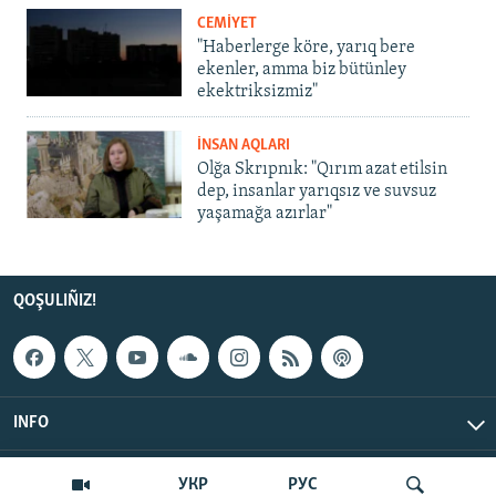
CEMİYET
"Haberlerge köre, yarıq bere
ekenler, amma biz bütünley
ekektriksizmiz"
İNSAN AQLARI
Olğa Skrıpnık: "Qırım azat etilsin
dep, insanlar yarıqsız ve suvsuz
yaşamağa azırlar"
QOŞULIÑIZ!
INFO
© Qırım.Aqiqat, 2026 | All Rights Reserved.
УКР
РУС