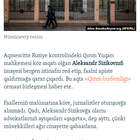
Русский
Українською
Nümüneviy resim
QOŞULIÑIZ!
Aqmescitte Rusiye kontrolindeki Qırım Yuqarı
mahkemesi köz saqatı olğan
Aleksandr Sizikovnıñ
RFE/RS bütün saytları
imayesi bergen istinafnı red etip, faalni apiste
qaldırmağa qarar çıqardı. Bu aqta
«Qırım birdemligi»
cemaat birleşmesi haber ete.
Faallerniñ malümatına köre, jurnalistler oturışuvğa
alınmadı. Qadı, Aleksandr Sizikovğa olarnı
advokatlarnıñ aytqanları «şaşırta», dep ayttı, çünki
müvekkilleri ağır cinayette qabaatlana.