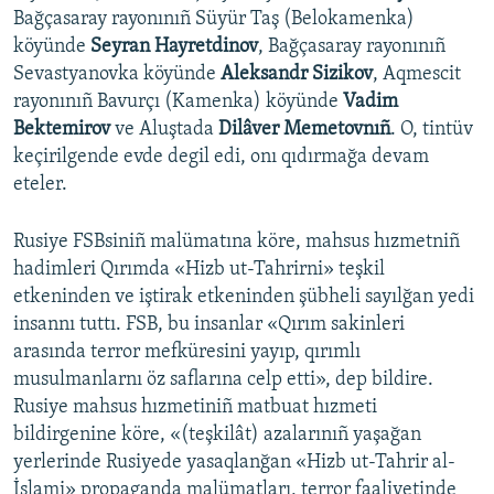
Bağçasaray rayonınıñ Süyür Taş (Belokamenka)
köyünde
Seyran Hayretdinov
, Bağçasaray rayonınıñ
Sevastyanovka köyünde
Aleksandr Sizikov
, Aqmescit
rayonınıñ Bavurçı (Kamenka) köyünde
Vadim
Bektemirov
ve Aluştada
Dilâver Memetovnıñ
. O, tintüv
keçirilgende evde degil edi, onı qıdırmağa devam
eteler.
Rusiye FSBsiniñ malümatına köre, mahsus hızmetniñ
hadimleri Qırımda «Hizb ut-Tahrirni» teşkil
etkeninden ve iştirak etkeninden şübheli sayılğan yedi
insannı tuttı. FSB, bu insanlar «Qırım sakinleri
arasında terror mefküresini yayıp, qırımlı
musulmanlarnı öz saflarına celp etti», dep bildire.
Rusiye mahsus hızmetiniñ matbuat hızmeti
bildirgenine köre, «(teşkilât) azalarınıñ yaşağan
yerlerinde Rusiyede yasaqlanğan «Hizb ut-Tahrir al-
İslami» propaganda malümatları, terror faaliyetinde