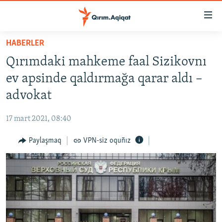
Link
açıqlığı
Esas
HABERLER
mündericege
HABERLER
Qırımdaki mahkeme faal Sizikovnı
qaytmaq
SİYASET
Baş
ev apsinde qaldırmağa qarar aldı –
İQTİSADİYAT
navigatsiyağa
advokat
qaytmaq
CEMİYET
Qıdıruvğa
17 mart 2021, 08:40
MEDENİYET
qaytmaq
Paylaşmaq
VPN-siz oquñız
İNSAN AQLARI
VİDEO
SÜRET
BLOGLAR
FİKİR