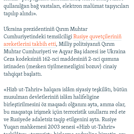
qullanılğan bağ vastaları, elektron malümat taşıyıcıları
tapılıp alındı».
Ukraina prezidentiniñ Qırım Muhtar
Cumhuriyetindeki temsilciligi
Rusiye quvetçileriniñ
areketlerini takbih etti
, Milliy politsiyanıñ Qırım
Muhtar Cumhuriyeti ve Aqyar Baş idaresi ise Ukraina
Ceza kodeksiniñ 162-nci maddesiniñ 2-nci qısmına
istinaden (mesken tiyilmemezligini bozuv) cinaiy
tahqiqat başlattı.
«Hizb ut-Tahrir» halqara islâm siyasiy teşkilâtı, bütün
musulman devletleriniñ islâm halifeligine
birleştirilmesini öz maqsadı olğanını ayta, amma olar,
bu maqsatqa irişmek içün terroristik usullarnı red ete
ve Rusiyede adaletsiz taqip etilgenini ayta. Rusiye
Yuqarı mahkemesi 2003 senesi «Hizb ut-Tahrir»