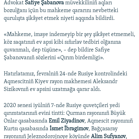
Advokat
Safiye Şabanova
müvekkiliniñ aqları
bozulğanı içün bu mahkeme qararını nevbetteki
qurulışta şikâyet etmek niyeti aqqında bildirdi.
«Mahkeme, imaye indemeyip bir şey şikâyet etmemeli,
köz saqatınıñ ev apsi kibi sıñırlav tedbiri olğanına
quvanmalı, dep tüşüne», – dep bildire Safiye
Şabanovanıñ sözlerini «Qırım birdemligi».
Hatırlatamız, fevralniñ 24-nde Rusiye kontrolindeki
Aqmescitniñ Kiyev rayon makhemesi Aleksandr
Sizikovnıñ ev apsini uzatmağa qarar aldı.
2020 senesi iyülniñ 7-nde Rusiye quvetçileri yedi
qırımtatarınıñ evini tintti: Qurman rayonınıñ Büyük
Onlar qasabasında
Emil Ziyadinov
, Aqmescit rayonınıñ
Kurtsı qasabasında
İsmet İbragimov
, Bağçasaray
rayonınıñ Jeleznodorojnoye köyünde
Alim Sufyanov
,