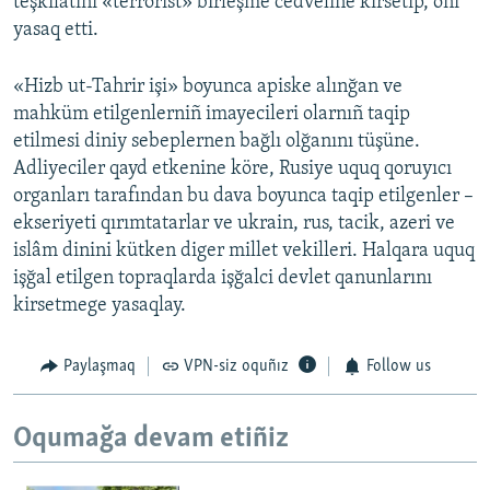
teşkilâtını «terrorist» birleşme cedveline kirsetip, onı
yasaq etti.
«Hizb ut-Tahrir işi» boyunca apiske alınğan ve
mahküm etilgenlerniñ imayecileri olarnıñ taqip
etilmesi diniy sebeplernen bağlı olğanını tüşüne.
Adliyeciler qayd etkenine köre, Rusiye uquq qoruyıcı
organları tarafından bu dava boyunca taqip etilgenler –
ekseriyeti qırımtatarlar ve ukrain, rus, tacik, azeri ve
islâm dinini kütken diger millet vekilleri. Halqara uquq
işğal etilgen topraqlarda işğalci devlet qanunlarını
kirsetmege yasaqlay.
Paylaşmaq
VPN-siz oquñız
Follow us
Oqumağa devam etiñiz