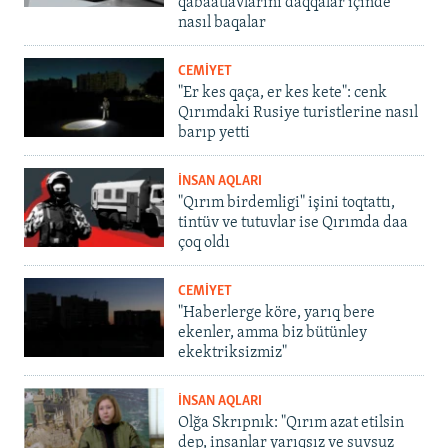
qabaatlavlarını daqqalar içinde
nasıl baqalar
CEMİYET
"Er kes qaça, er kes kete": cenk
Qırımdaki Rusiye turistlerine nasıl
barıp yetti
İNSAN AQLARI
"Qırım birdemligi" işini toqtattı,
tintüv ve tutuvlar ise Qırımda daa
çoq oldı
CEMİYET
"Haberlerge köre, yarıq bere
ekenler, amma biz bütünley
ekektriksizmiz"
İNSAN AQLARI
Olğa Skrıpnık: "Qırım azat etilsin
dep, insanlar yarıqsız ve suvsuz