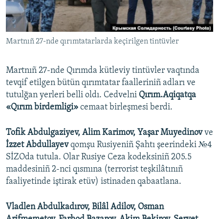
Русский
Українською
Martnıñ 27-nde qırımtatarlarda keçirilgen tintüvler
QOŞULIÑIZ!
Martnıñ 27-nde Qırımda kütleviy tintüvler vaqtında
tevqif etilgen bütün qırımtatar faalleriniñ adları ve
tutulğan yerleri belli oldı. Cedvelni
Qırım.Aqiqatqa
RFE/RS bütün saytları
«Qırım birdemligi»
cemaat birleşmesi berdi.
Tofik Abdulgaziyev, Alim Karimov, Yaşar Muyedinov
ve
İzzet Abdullayev
qomşu Rusiyeniñ Şahtı şeerindeki №4
SİZOda tutula. Olar Rusiye Ceza kodeksiniñ 205.5
maddesiniñ 2-nci qısmına (terrorist teşkilâtınıñ
faaliyetinde iştirak etüv) istinaden qabaatlana.
Vladlen Abdulkadırov, Bilâl Adilov, Osman