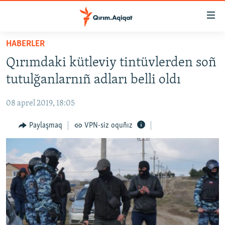
Link
açıqlığı
Esas
HABERLER
mündericege
HABERLER
Qırımdaki kütleviy tintüvlerden soñ
qaytmaq
SİYASET
Baş
tutulğanlarnıñ adları belli oldı
İQTİSADİYAT
navigatsiyağa
qaytmaq
08 aprel 2019, 18:05
CEMİYET
Qıdıruvğa
MEDENİYET
Paylaşmaq
VPN-siz oquñız
qaytmaq
İNSAN AQLARI
VİDEO
SÜRET
BLOGLAR
FİKİR