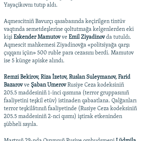
Yayaçikovnı tutıp aldı.
Aqmescitniñ Bavurçı qasabasında keçirilgen tintüv
vaqtında semetdeşlerine qoltutmağa kelgenlerden eki
kişi
Eskender Mamutov
ve
Emil Ziyadinov
da tutuldı.
Aqmescit mahkemesi Ziyadinovğa «politsiyağa qarşı
çıqqanı içün» 500 ruble para cezasını berdi. Mamutov
ise 5 künge apiske alındı.
Remzi Bekirov, Riza İzetov, Ruslan Suleymanov, Farid
Bazarov
ve
Şaban Umerov
Rusiye Ceza kodeksiniñ
205.5 maddesiniñ 1-inci qısmına (terror gruppasınıñ
faaliyetini teşkil etüv) istinaden qabaatlana. Qalğanları
terror teşkilâtınıñ faaliyetinde (Rusiye Ceza kodeksiniñ
205.5 maddesiniñ 2-nci qısmı) iştirak etkeninden
şübheli sayıla.
Martnıñ 29-nda Qırımnıñ Rusiye ombudsmeni
Lüdmila