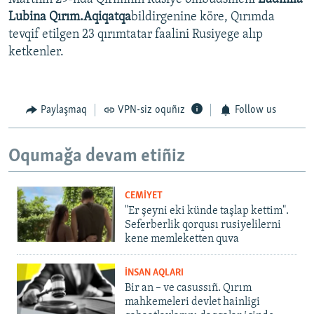
Lubina Qırım.Aqiqatqa
bildirgenine köre, Qırımda
tevqif etilgen 23 qırımtatar faalini Rusiyege alıp
ketkenler.
Paylaşmaq
VPN-siz oquñız
Follow us
Oqumağa devam etiñiz
CEMİYET
"Er şeyni eki künde taşlap kettim".
Seferberlik qorqusı rusiyelilerni
kene memleketten quva
İNSAN AQLARI
Bir an – ve casussıñ. Qırım
mahkemeleri devlet hainligi