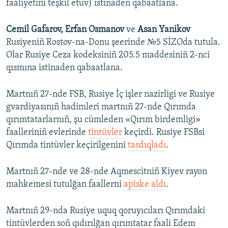
faaliyetini teşkil etüv) istinaden qabaatlana.
Cemil Gafarov, Erfan Osmanov
ve
Asan Yanikov
Rusiyeniñ Rostov-na-Donu şeerinde №5 SİZOda tutula.
Olar Rusiye Ceza kodeksiniñ 205.5 maddesiniñ 2-nci
qısmına istinaden qabaatlana.
Martnıñ 27-nde FSB, Rusiye İç işler nazirligi ve Rusiye
gvardiyasınıñ hadimleri martnıñ 27-nde Qırımda
qırımtatarlarnıñ, şu cümleden «Qırım birdemligi»
faalleriniñ evlerinde
tintüvler
keçirdi. Rusiye FSBsi
Qırımda tintüvler keçirilgenini
tasdıqladı
.
Martnıñ 27-nde ve 28-nde Aqmescitniñ Kiyev rayon
mahkemesi tutulğan faallerni
apiske aldı
.
Martnıñ 29-nda Rusiye uquq qoruyıcıları Qırımdaki
tintüvlerden soñ qıdırılğan qırımtatar faali Edem