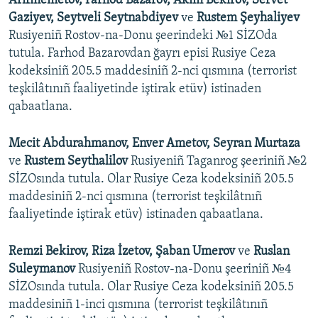
Arifmemetov, Farhod Bazarov, Akim Bekirov, Servet
Gaziyev, Seytveli Seytnabdiyev
ve
Rustem Şeyhaliyev
Rusiyeniñ Rostov-na-Donu şeerindeki №1 SİZOda
tutula. Farhod Bazarovdan ğayrı episi Rusiye Ceza
kodeksiniñ 205.5 maddesiniñ 2-nci qısmına (terrorist
teşkilâtınıñ faaliyetinde iştirak etüv) istinaden
qabaatlana.
Mecit Abdurahmanov, Enver Ametov, Seyran Murtaza
ve
Rustem Seythalilov
Rusiyeniñ Taganrog şeeriniñ №2
SİZOsında tutula. Olar Rusiye Ceza kodeksiniñ 205.5
maddesiniñ 2-nci qısmına (terrorist teşkilâtnıñ
faaliyetinde iştirak etüv) istinaden qabaatlana.
Remzi Bekirov, Riza İzetov, Şaban Umerov
ve
Ruslan
Suleymanov
Rusiyeniñ Rostov-na-Donu şeeriniñ №4
SİZOsında tutula. Olar Rusiye Ceza kodeksiniñ 205.5
maddesiniñ 1-inci qısmına (terrorist teşkilâtınıñ