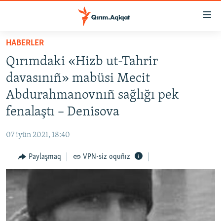
Link
açıqlığı
Esas
HABERLER
mündericege
HABERLER
Qırımdaki «Hizb ut-Tahrir
qaytmaq
SİYASET
Baş
davasınıñ» mabüsi Mecit
İQTİSADİYAT
navigatsiyağa
Abdurahmanovnıñ sağlığı pek
qaytmaq
CEMİYET
fenalaştı – Denisova
Qıdıruvğa
MEDENİYET
qaytmaq
07 iyün 2021, 18:40
İNSAN AQLARI
Paylaşmaq
VPN-siz oquñız
VİDEO
SÜRET
BLOGLAR
FİKİR