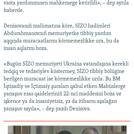
vasta yardımmınen mahkemege ketirildi», – dep aytıla
haberde.
Denisovanıñ malümatına köre, SİZO hadimleri
Abdurahmanovnıñ memuriyetke tibbiy yardım
aqqında muracaatlarını körmemezlikke ura, bu da
insan aqlarını boza.
«Bugün SİZO memuriyeti Ukraina vatandaşına kerekli
tedqiq ve tedaviylev köstermey, SİZO tibbiy bölügine
berilgen muracaat ise körmemezlikke urıla. Bu BM
İqtisadiy ve İçtimaiy şuraları qabul etken Mabüslerge
yanaşuv esas qaideleriniñ 22-nci maddesini boza ve
işkence ya da insaniyetsiz, ya da itibarnı aşalağan
yanaşuv sayıla», – dep yazdı Denisova.