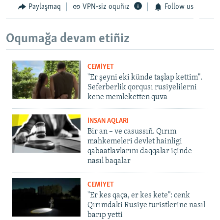
Paylaşmaq
VPN-siz oquñız
Follow us
Oqumağa devam etiñiz
CEMİYET
"Er şeyni eki künde taşlap kettim".
Seferberlik qorqusı rusiyelilerni
kene memleketten quva
İNSAN AQLARI
Bir an – ve casussıñ. Qırım
mahkemeleri devlet hainligi
qabaatlavlarını daqqalar içinde
nasıl baqalar
CEMİYET
"Er kes qaça, er kes kete": cenk
Qırımdaki Rusiye turistlerine nasıl
barıp yetti