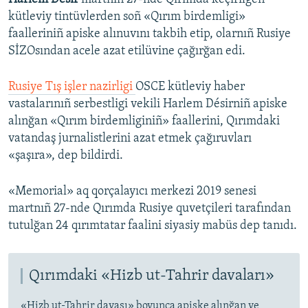
kütleviy tintüvlerden soñ «Qırım birdemligi»
faalleriniñ apiske alınuvını takbih etip, olarnıñ Rusiye
SİZOsından acele azat etilüvine çağırğan edi.
Rusiye Tış işler nazirligi
OSCE kütleviy haber
vastalarınıñ serbestligi vekili Harlem Désirniñ apiske
alınğan «Qırım birdemliginiñ» faallerini, Qırımdaki
vatandaş jurnalistlerini azat etmek çağıruvları
«şaşıra», dep bildirdi.
«Memorial» aq qorçalayıcı merkezi 2019 senesi
martnıñ 27-nde Qırımda Rusiye quvetçileri tarafından
tutulğan 24 qırımtatar faalini siyasiy mabüs dep tanıdı.
Qırımdaki «Hizb ut-Tahrir davaları»
«Hizb ut-Tahrir davası» boyunca apiske alınğan ve