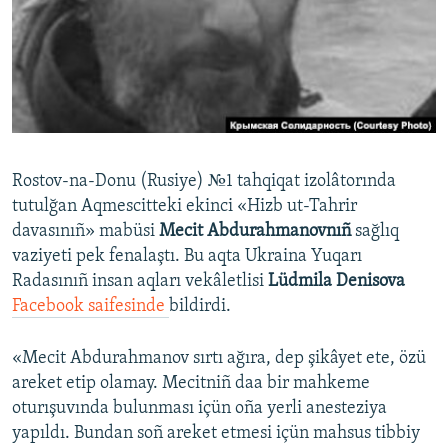
Русский
Українською
QOŞULIÑIZ!
Rostov-na-Donu (Rusiye) №1 tahqiqat izolâtorında
tutulğan Aqmescitteki ekinci «Hizb ut-Tahrir
RFE/RS bütün saytları
davasınıñ» mabüsi
Mecit Abdurahmanovnıñ
sağlıq
vaziyeti pek fenalaştı. Bu aqta Ukraina Yuqarı
Radasınıñ insan aqları vekâletlisi
Lüdmila Denisova
Facebook saifesinde
bildirdi.
«Mecit Abdurahmanov sırtı ağıra, dep şikâyet ete, özü
areket etip olamay. Mecitniñ daa bir mahkeme
oturışuvında bulunması içün oña yerli anesteziya
yapıldı. Bundan soñ areket etmesi içün mahsus tibbiy