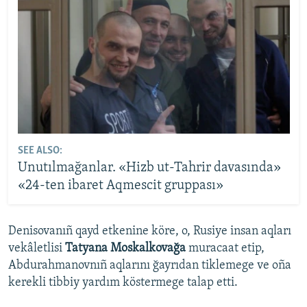
SEE ALSO:
Unutılmağanlar. «Hizb ut-Tahrir davasında»
«24-ten ibaret Aqmescit gruppası»
Denisovanıñ qayd etkenine köre, o, Rusiye insan aqları
vekâletlisi
Tatyana Moskalkovağa
muracaat etip,
Abdurahmanovnıñ aqlarını ğayrıdan tiklemege ve oña
kerekli tibbiy yardım köstermege talap etti.