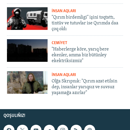
İNSAN AQLARI
"Qırım birdemligi" işini toqtattı,
tintüv ve tutuvlar ise Qırımda daa
çoq oldı
CEMİYET
"Haberlerge köre, yarıq bere
ekenler, amma biz bütünley
ekektriksizmiz"
İNSAN AQLARI
Olğa Skrıpnık: "Qırım azat etilsin
dep, insanlar yarıqsız ve suvsuz
yaşamağa azırlar"
QOŞULIÑIZ!