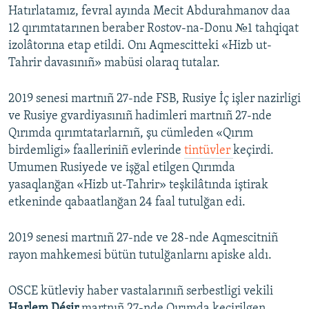
Hatırlatamız, fevral ayında Mecit Abdurahmanov daa
12 qırımtatarınen beraber Rostov-na-Donu №1 tahqiqat
izolâtorına etap etildi. Onı Aqmescitteki «Hizb ut-
Tahrir davasınıñ» mabüsi olaraq tutalar.
2019 senesi martnıñ 27-nde FSB, Rusiye İç işler nazirligi
ve Rusiye gvardiyasınıñ hadimleri martnıñ 27-nde
Qırımda qırımtatarlarnıñ, şu cümleden «Qırım
birdemligi» faalleriniñ evlerinde
tintüvler
keçirdi.
Umumen Rusiyede ve işğal etilgen Qırımda
yasaqlanğan «Hizb ut-Tahrir» teşkilâtında iştirak
etkeninde qabaatlanğan 24 faal tutulğan edi.
2019 senesi martnıñ 27-nde ve 28-nde Aqmescitniñ
rayon mahkemesi bütün tutulğanlarnı apiske aldı.
OSCE kütleviy haber vastalarınıñ serbestligi vekili
Harlem Désir
martnıñ 27-nde Qırımda keçirilgen