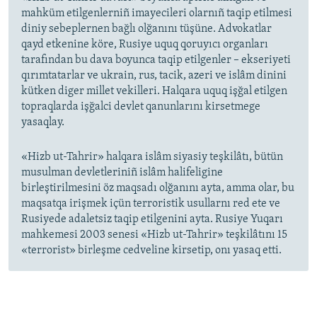
mahküm etilgenlerniñ imayecileri olarnıñ taqip etilmesi
diniy sebeplernen bağlı olğanını tüşüne. Advokatlar
qayd etkenine köre, Rusiye uquq qoruyıcı organları
tarafından bu dava boyunca taqip etilgenler – ekseriyeti
qırımtatarlar ve ukrain, rus, tacik, azeri ve islâm dinini
kütken diger millet vekilleri. Halqara uquq işğal etilgen
topraqlarda işğalci devlet qanunlarını kirsetmege
yasaqlay.
«Hizb ut-Tahrir» halqara islâm siyasiy teşkilâtı, bütün
musulman devletleriniñ islâm halifeligine
birleştirilmesini öz maqsadı olğanını ayta, amma olar, bu
maqsatqa irişmek içün terroristik usullarnı red ete ve
Rusiyede adaletsiz taqip etilgenini ayta. Rusiye Yuqarı
mahkemesi 2003 senesi «Hizb ut-Tahrir» teşkilâtını 15
«terrorist» birleşme cedveline kirsetip, onı yasaq etti.