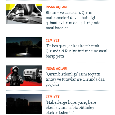
İNSAN AQLARI
Bir an – ve casussıñ. Qırım
mahkemeleri devlet hainligi
qabaatlavlarını daqqalar içinde
nasıl baqalar
CEMİYET
"Er kes qaça, er kes kete": cenk
Qırımdaki Rusiye turistlerine nasıl
barıp yetti
İNSAN AQLARI
"Qırım birdemligi" işini toqtattı,
tintüv ve tutuvlar ise Qırımda daa
çoq oldı
CEMİYET
"Haberlerge köre, yarıq bere
ekenler, amma biz bütünley
ekektriksizmiz"