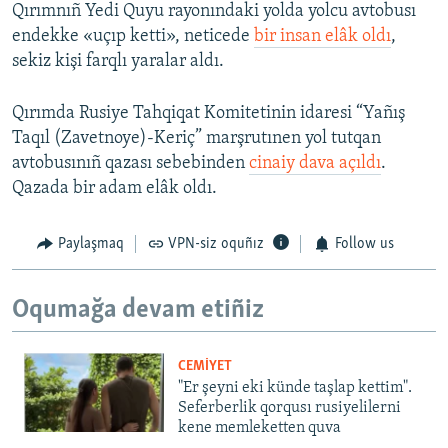
Qırımnıñ Yedi Quyu rayonındaki yolda yolcu avtobusı
endekke «uçıp ketti», neticede
bir insan elâk oldı
,
sekiz kişi farqlı yaralar aldı.
Qırımda Rusiye Tahqiqat Komitetinin idaresi “Yañış
Taqıl (Zavetnoye)-Keriç” marşrutınen yol tutqan
avtobusınıñ qazası sebebinden
cinaiy dava açıldı
.
Qazada bir adam elâk oldı.
Paylaşmaq
VPN-siz oquñız
Follow us
Oqumağa devam etiñiz
CEMİYET
"Er şeyni eki künde taşlap kettim".
Seferberlik qorqusı rusiyelilerni
kene memleketten quva