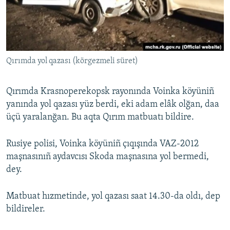
Русский
Українською
Qırımda yol qazası (körgezmeli süret)
QOŞULIÑIZ!
Qırımda Krasnoperekopsk rayonında Voinka köyüniñ
yanında yol qazası yüz berdi, eki adam elâk olğan, daa
RFE/RS bütün saytları
üçü yaralanğan. Bu aqta Qırım matbuatı bildire.
Rusiye polisi, Voinka köyüniñ çıqışında VAZ-2012
maşnasınıñ aydavcısı Skoda maşnasına yol bermedi,
dey.
Matbuat hızmetinde, yol qazası saat 14.30-da oldı, dep
bildireler.