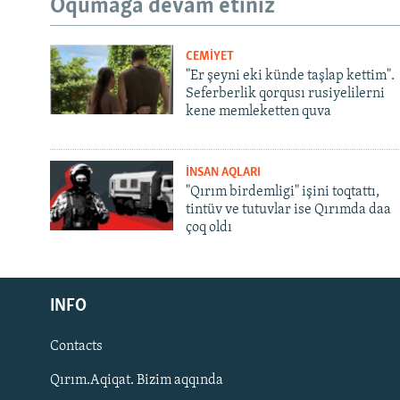
Oqumağa devam etiñiz
CEMİYET
"Er şeyni eki künde taşlap kettim".
Seferberlik qorqusı rusiyelilerni
kene memleketten quva
İNSAN AQLARI
"Qırım birdemligi" işini toqtattı,
tintüv ve tutuvlar ise Qırımda daa
çoq oldı
Русский
INFO
Українською
Contacts
QOŞULIÑIZ!
Qırım.Aqiqat. Bizim aqqında