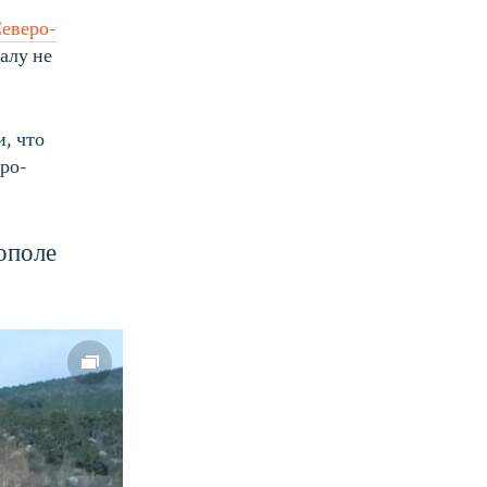
404p
Северо-
алу не
1080p
, что
ро-
px
width
ополе