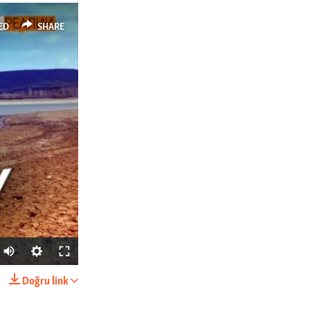
ED
SHARE
Auto
270p
Doğru link
SHARE
360p