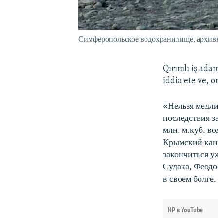
Симферопольское водохранилище, архив
Qırımlı iş ada
iddia ete ve, o
«Нельзя медли
последствия з
млн. м.куб. во
Крымский кана
закончиться уж
Судака, Феодо
в своем болге.
КР в YouTube