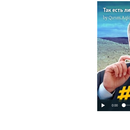
by
Qırım.Aqi
0:00