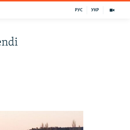
РУС
УКР
endi