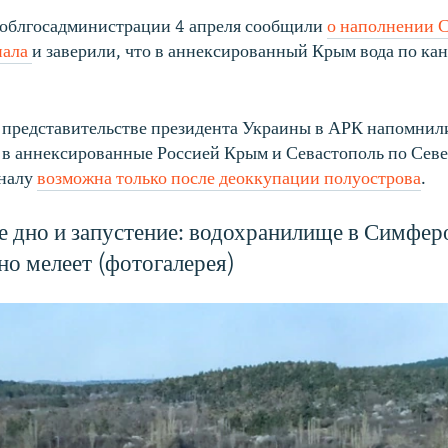
 облгосадминистрации 4 апреля сообщили
о наполнении 
нала
и заверили, что в аннексированный Крым вода по кан
Auto
270p
360p
404p
представительстве президента Украины в АРК напомнили
1080p
 в аннексированные Россией Крым и Севастополь по Севе
налу
возможна только после деоккупации полуострова
.
 дно и запустение: водохранилище в Симфер
но мелеет (фотогалерея)