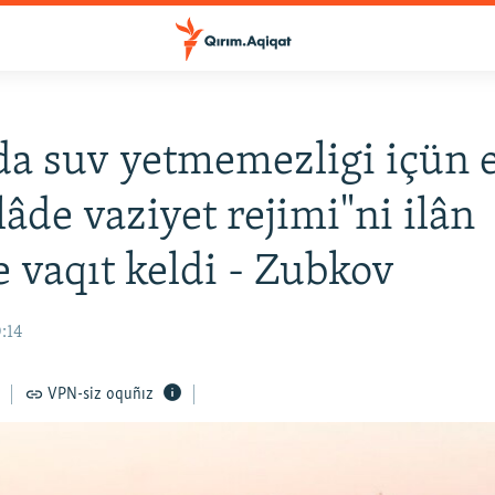
a suv yetmemezligi içün 
lâde vaziyet rejimi"ni ilân
 vaqıt keldi - Zubkov
0:14
VPN-siz oquñız