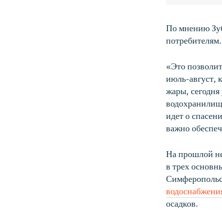
По мнению Зуб
потребителям.
«Это позволит
июль-август, 
жары, сегодня
водохранилища
идет о спасени
важно обеспеч
На прошлой н
в трех основн
Симферопольс
водоснабжения
осадков.