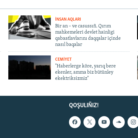
İNSAN AQLARI
Bir an – ve casussıñ. Qırım
mahkemeleri devlet hainligi
qabaatlavlarını daqqalar içinde
nasıl baqalar
CEMİYET
"Haberlerge köre, yarıq bere
ekenler, amma biz bütünley
ekektriksizmiz"
QOŞULIÑIZ!