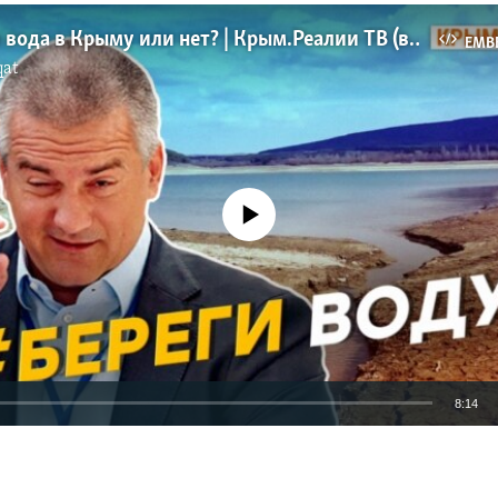
Так есть ли вода в Крыму или нет? | Крым.Реалии ТВ (видео)
EMB
qat
No media source currently available
8:14
EMBED