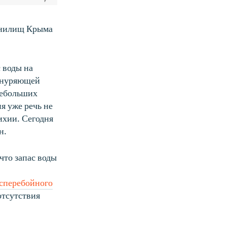
ранилищ Крыма
 воды на
изнуряющей
небольших
я уже речь не
тихии. Сегодня
н.
что запас воды
есперебойного
отсутствия