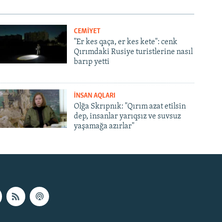
s
e
l
CEMİYET
i
"Er kes qaça, er kes kete": cenk
d
Qırımdaki Rusiye turistlerine nasıl
e
barıp yetti
İNSAN AQLARI
Olğa Skrıpnık: "Qırım azat etilsin
dep, insanlar yarıqsız ve suvsuz
yaşamağa azırlar"