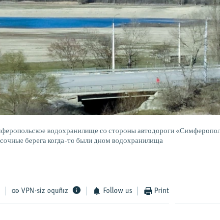
мферопольское водохранилище со стороны автодороги «Симферопо
есочные берега когда-то были дном водохранилища
VPN-siz oquñız
Follow us
Print