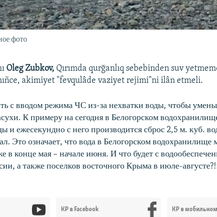
ное фото
mı
Oleg Zubkov,
Qırımda qurğanlıq sebebinden suv yetmeme
nıñce, akimiyet "fevqulâde vaziyet rejimi"ni ilân etmeli.
ть с вводом режима ЧС из-за нехватки воды, чтобы умен
асухи. К примеру на сегодня в Белогорском водохранилище
ды и ежесекундно с него производится сброс 2,5 м. куб. в
л. Это означает, что вода в Белогорском водохранилище 
е в конце мая – начале июня. И что будет с водообеспече
сии, а также поселков восточного Крыма в июле-августе?!
КР в Facebook
КР в мобильно