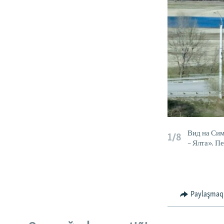
Вид на Си
1/8
– Ялта». П
Paylaşmaq