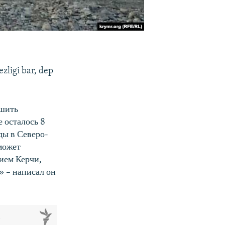
zligi bar, dep
ьшить
 осталось 8
оды в Северо-
может
нием Керчи,
» – написал он
м