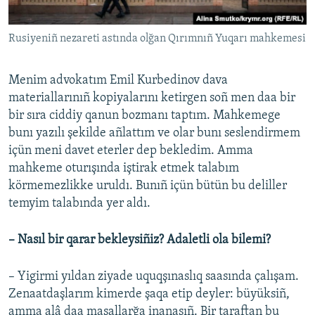
Rusiyeniñ nezareti astında olğan Qırımnıñ Yuqarı mahkemesi
Menim advokatım Emil Kurbedinov dava
materiallarınıñ kopiyalarını ketirgen soñ men daa bir
bir sıra ciddiy qanun bozmanı taptım. Mahkemege
bunı yazılı şekilde añlattım ve olar bunı seslendirmem
içün meni davet eterler dep bekledim. Amma
mahkeme oturışında iştirak etmek talabım
körmemezlikke uruldı. Bunıñ içün bütün bu deliller
temyim talabında yer aldı.
– Nasıl bir qarar bekleysiñiz? Adaletli ola bilemi?
– Yigirmi yıldan ziyade uquqşınaslıq saasında çalışam.
Zenaatdaşlarım kimerde şaqa etip deyler: büyüksiñ,
amma alâ daa masallarğa inanasıñ. Bir taraftan bu