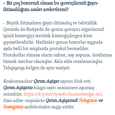
–
Bir çoq bozuvnıñ olması bu quvetçilerniñ ğayrı-
ihtisaslılığımı asalet areketlermi?
– Büyük ihtimalnen ğayrı-ihtisaslıq ve tabitslilik.
Qırımda da Rusiyede de qanun qoruyıcı organlarnıñ
işiniñ köstergiçi statistik köstergiçlergen köre
qıymetlendirile. Hadimler qanun bozuvlar aqqnıda
ayda belli bir miqdarda protokol bermeliler.
Protokollar olmasa olarnı ozbne, soy-sopuna, dostlarına
tizmek mecbur olacaqlar. Akis alda cezalanacaqlar.
Tahqiqatqa kelgen de aynı vaziyet.
Roskomnadzor
Qırım.Aqiqat
saytını blok etti.
Qırım.Aqiqatnı
küzgü saytı vastasınen oqumaq
mümkün:
https://krymrcriywdcchs.azureedge.net
.
Esas adise-vaqialarnı
Qırım.Aqiqatnıñ
Telegram
ve
İnstagram
saifelerinden taqip etiñiz.