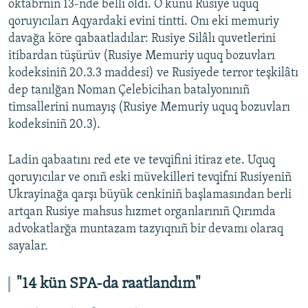
oktâbrniñ 13-nde belli oldı. O künü Rusiye uquq
qoruyıcıları Aqyardaki evini tintti. Onı eki memuriy
davağa köre qabaatladılar: Rusiye Silâlı quvetlerini
itibardan tüşürüv (Rusiye Memuriy uquq bozuvları
kodeksiniñ 20.3.3 maddesi) ve Rusiyede terror teşkilâtı
dep tanılğan Noman Çelebicihan batalyonınıñ
timsallerini numayış (Rusiye Memuriy uquq bozuvları
kodeksiniñ 20.3).
Ladin qabaatını red ete ve tevqifini itiraz ete. Uquq
qoruyıcılar ve onıñ eski müvekilleri tevqifni Rusiyeniñ
Ukrayinağa qarşı büyük cenkiniñ başlamasından berli
artqan Rusiye mahsus hızmet organlarınıñ Qırımda
advokatlarğa muntazam tazyıqnıñ bir devamı olaraq
sayalar.
"14 kün SPA-da raatlandım"