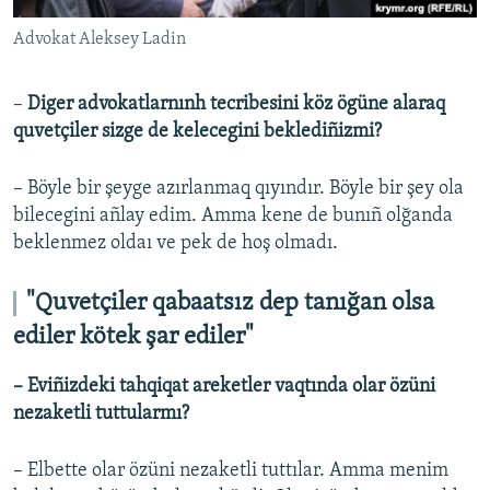
Advokat Aleksey Ladin
–
Diger advokatlarnınh tecribesini köz ögüne alaraq
quvetçiler sizge de kelecegini beklediñizmi?
– Böyle bir şeyge azırlanmaq qıyındır. Böyle bir şey ola
bilecegini añlay edim. Amma kene de bunıñ olğanda
beklenmez oldaı ve pek de hoş olmadı.
"Quvetçiler qabaatsız dep tanığan olsa
ediler kötek şar ediler"
– Eviñizdeki tahqiqat areketler vaqtında olar özüni
nezaketli tuttularmı?
– Elbette olar özüni nezaketli tuttılar. Amma menim