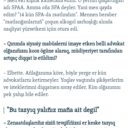
– Men eki kişilik kamerada edim. O yerniñ qısqartılğan
adı SPAA. Amma oña SPA deyler. Yani men qayda
edim? "14 kün SPA-da raatlındım". Mennen beraber
"raatlanğanlarnıñ" çoqusı alkogol sarhoşlığı alında
naqliyat yürsetkeni içün otura edi.
– Qırımda siyasiy mabüslerni imaye etken belli advokat
olğanıñıznı kooz ögüne alaraq, müdiyeriyet tarafından
artqaç diqqat is etildimi?
– Elbette. Añlağanıma köre, böyle yerge er kün
advokatlarnı ketirmeyler. Yoqlav vaqtında şikâyetlerim
ve isteklerimni diqqatnen soray ediler. Kim olğanımnı
pek yahşı bile ediler.
"Bu tazyıq yalıñız maña ait degil"
– Zenaatdaşlarıñız siziñ tevqifiñizni er keske tazyıq