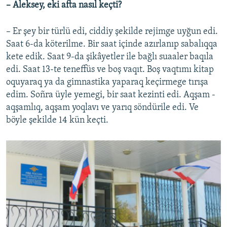
– Aleksey, eki afta nasıl keçti?
– Er şey bir türlü edi, ciddiy şekilde rejimge uyğun edi.
Saat 6-da köterilme. Bir saat içinde azırlanıp sabalıqqa
kete edik. Saat 9-da şikâyetler ile bağlı suaaler baqıla
edi. Saat 13-te teneffüs ve boş vaqıt. Boş vaqtımı kitap
oquyaraq ya da gimnastika yaparaq keçirmege tırışa
edim. Soñra üyle yemegi, bir saat kezinti edi. Aqşam -
aqşamlıq, aqşam yoqlavı ve yarıq söndürile edi. Ve
böyle şekilde 14 kün keçti.