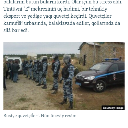
balalarım bütün bularnı kördi. Olar içün bu stress oldı.
Tintüvni "E" mekreziniñ üç hadimi, bir tehnikiy
ekspert ve yedige yaqı quvetçi keçirdi. Quvetçiler
kamuflâj urbasında, balaklavada ediler, qollarında da
silâ bar edi.
Rusiye quvetçileri. Nümüneviy resim