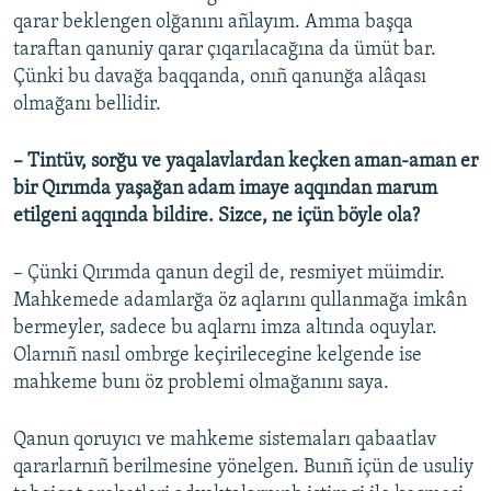
qarar beklengen olğanını añlayım. Amma başqa
taraftan qanuniy qarar çıqarılacağına da ümüt bar.
Çünki bu davağa baqqanda, onıñ qanunğa alâqası
olmağanı bellidir.
– Tintüv, sorğu ve yaqalavlardan keçken aman-aman er
bir Qırımda yaşağan adam imaye aqqından marum
etilgeni aqqında bildire. Sizce, ne içün böyle ola?
– Çünki Qırımda qanun degil de, resmiyet müimdir.
Mahkemede adamlarğa öz aqlarını qullanmağa imkân
bermeyler, sadece bu aqlarnı imza altında oquylar.
Olarnıñ nasıl ombrge keçirilecegine kelgende ise
mahkeme bunı öz problemi olmağanını saya.
Qanun qoruyıcı ve mahkeme sistemaları qabaatlav
qararlarnıñ berilmesine yönelgen. Bunıñ içün de usuliy