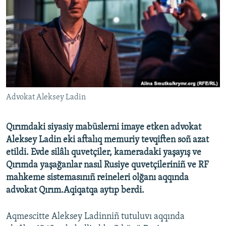
Русский
Українською
QOŞULIÑIZ!
Advokat Aleksey Ladin
RFE/RS bütün saytları
Qırımdaki siyasiy mabüslerni imaye etken advokat
Aleksey Ladin eki aftalıq memuriy tevqiften soñ azat
etildi. Evde silâlı quvetçiler, kameradaki yaşayış ve
Qırımda yaşağanlar nasıl Rusiye quvetçileriniñ ve RF
mahkeme sistemasınıñ reineleri olğanı aqqında
advokat Qırım.Aqiqatqa aytıp berdi.
Aqmescitte Aleksey Ladinniñ tutuluvı aqqında