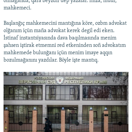
olmağanda, qara beyzdır dep yazalar. İmza, müür,
mahkemeci.
Başlanğıç mahkemecini mantığına köre, ozbm advokat
olğanım içün maña advokat kerek degil edi eken.
İstinaf instantsiyasında dava baqılmasında menim
şahsen iştirak etmemni red etkeninden soñ advokatım
mahkemede bulunğanı içün menim imaye aqqın
bozulmağanını yazdılar. Böyle işte mantıq.