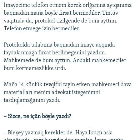
İmayecime telefon etmem kerek orlğanına aytqanıma
baqmadan maña böyle fırsat bermediler. Tintüv
vaqıtnda da, protokol tizilgende de bunı ayttım.
Telefon etmege izin bermediler.
Protokolda talabıma baqmadan imaye aqqında
faydalanmağa fırsat berilmegenini yazdım.
Mahkemede de bunı ayttım. Andaki mahkemeciler
bunı körmemezlikke urdı.
Maña 14 künlük tevqifni tayin etken mahkemeci dava
materialları menim advokat istegenimni
tasdıqlamağanını yazdı.
– Sizce, ne içün böyle yazdı?
– Bir şey yazmaq kerekler de. Haya lkuçü asla