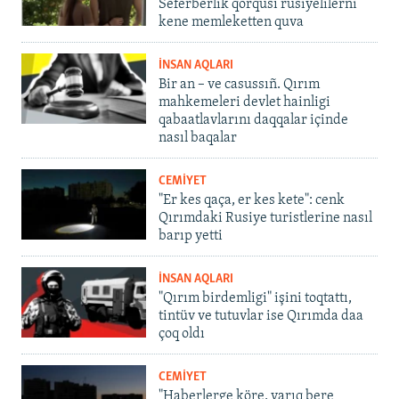
Seferberlik qorqusı rusiyelilerni
kene memleketten quva
İNSAN AQLARI
Bir an – ve casussıñ. Qırım
mahkemeleri devlet hainligi
qabaatlavlarını daqqalar içinde
nasıl baqalar
CEMİYET
"Er kes qaça, er kes kete": cenk
Qırımdaki Rusiye turistlerine nasıl
barıp yetti
İNSAN AQLARI
"Qırım birdemligi" işini toqtattı,
tintüv ve tutuvlar ise Qırımda daa
çoq oldı
CEMİYET
"Haberlerge köre, yarıq bere