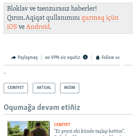
Bloklav ve tsenzurasız haberler!
Qırım.Aqiqat qullanımını
qurmaq içün
iOS
ve
Android
.
Paylaşmaq
VPN-siz oquñız
Follow us
*
CEMİYET
AKTUAL
MÜİM
Oqumağa devam etiñiz
CEMİYET
"Er şeyni eki künde taşlap kettim".