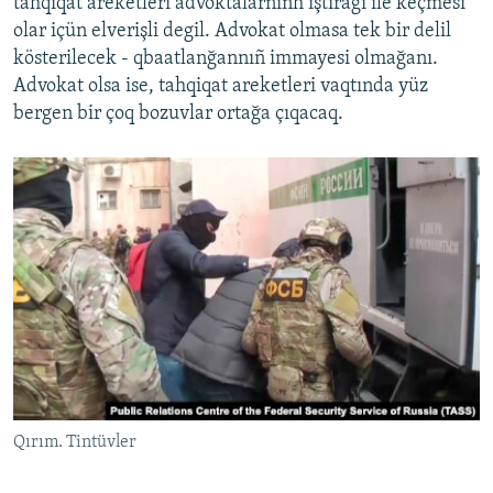
tahqiqat areketleri advoktalarnınh iştiragi ile keçmesi
olar içün elverişli degil. Advokat olmasa tek bir delil
kösterilecek - qbaatlanğannıñ immayesi olmağanı.
Advokat olsa ise, tahqiqat areketleri vaqtında yüz
bergen bir çoq bozuvlar ortağa çıqacaq.
Qırım. Tintüvler