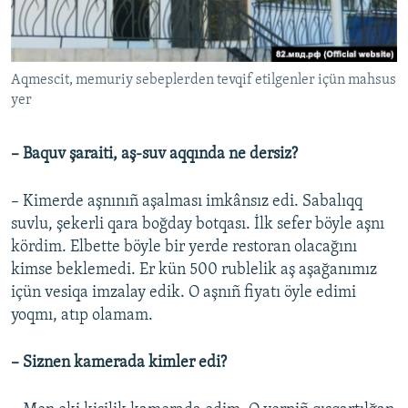
Aqmescit, memuriy sebeplerden tevqif etilgenler içün mahsus
yer
– Baquv şaraiti, aş-suv aqqında ne dersiz?
– Kimerde aşnınıñ aşalması imkânsız edi. Sabalıqq
suvlu, şekerli qara boğday botqası. İlk sefer böyle aşnı
kördim. Elbette böyle bir yerde restoran olacağını
kimse beklemedi. Er kün 500 rublelik aş aşağanımız
içün vesiqa imzalay edik. O aşnıñ fiyatı öyle edimi
yoqmı, atıp olamam.
– Siznen kamerada kimler edi?