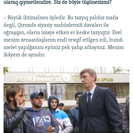
olaraq qıymetlendire. Siz de böyle tüşünesizmi?
– Büyük ihtimalnen öyledir. Bu tazyıq yalıñız maña
degil, Qırımda siyasiy mabüslerniñ davaları ile
oğraşqan, olarnı imaye etken er keske tazyıqtır. Evel
menim zenaatdaşlarım endi tevqif etilgen edi, bunıñ
aselet yapılğanını epimiz pek yahşı añlaymız. Menim
ikâyem de aynıdır.