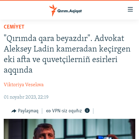
Link
açıqlığı
Esas
CEMİYET
mündericege
HABERLER
"Qırımda qara beyazdır". Advokat
qaytmaq
SİYASET
Baş
Aleksey Ladin kameradan keçirgen
İQTİSADİYAT
navigatsiyağa
eki afta ve quvetçilerniñ esirleri
qaytmaq
CEMİYET
aqqında
Qıdıruvğa
MEDENİYET
qaytmaq
Viktoriya Veselova
İNSAN AQLARI
01 noyabr 2023, 22:19
VİDEO
SÜRET
Paylaşmaq
VPN-siz oquñız
BLOGLAR
FİKİR