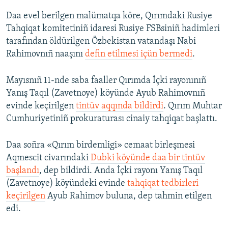
Daa evel berilgen malümatqa köre, Qırımdaki Rusiye
Tahqiqat komitetiniñ idaresi Rusiye FSBsiniñ hadimleri
tarafından öldürilgen Özbekistan vatandaşı Nabi
Rahimovnıñ naaşını
defin etilmesi içün bermedi
.
Mayısnıñ 11-nde saba faaller Qırımda İçki rayonınıñ
Yanış Taqıl (Zavetnoye) köyünde Ayub Rahimovnıñ
evinde keçirilgen
tintüv aqqında bildirdi
. Qırım Muhtar
Cumhuriyetiniñ prokuraturası cinaiy tahqiqat başlattı.
Daa soñra «Qırım birdemligi» cemaat birleşmesi
Aqmescit civarındaki
Dubki köyünde daa bir tintüv
başlandı
, dep bildirdi. Anda İçki rayonı Yanış Taqıl
(Zavetnoye) köyündeki evinde
tahqiqat tedbirleri
keçirilgen
Ayub Rahimov buluna, dep tahmin etilgen
edi.