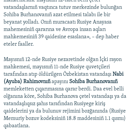
mahkemesine mayısnıñ 12-nden berli çetel
vatandaşlarnıñ vaqtınca tutuv merkezinde bulunğan
Sohiba Burhanovanıñ azat etilmesi talabı ile bir
beyanat yolladı. Onıñ muracaatı Rusiye Anayasa
mahemesiniñ qararına ve Avropa insan aqları
mahkemesiniñ 39 qaidesine esaslana», – dep haber
eteler faaller.
Mayısnıñ 12-nde Rusiye nezaretinde olğan İçki rayon
mahkemesi, mayısnıñ 11-nde Rusiye quvetçileri
tarafından atıp öldürilgen Özbekistan vatandaşı
Nabi
(Ayuba) Rahimovnıñ
apayını
Sohiba Burhanovanıñ
memleketten çıqarımasına qarar berdi. Daa evel belli
olğanına köre, Sohiba Burhanova çetel vatandaşı ya da
vatandaşlıqsız şahıs tarafından Rusiyege kiriş
qaidelerini ya da bulunuv rejimini bozğanında (Rusiye
Memuriy bozuv kodeksiniñ 18.8 maddesiniñ 1.1 qısmı)
qabaatlana.