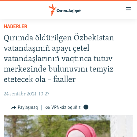
Link
açıqlığı
Esas
HABERLER
mündericege
HABERLER
Qırımda öldürilgen Özbekistan
qaytmaq
SİYASET
Baş
vatandaşınıñ apayı çetel
İQTİSADİYAT
navigatsiyağa
vatandaşlarınıñ vaqtınca tutuv
qaytmaq
CEMİYET
merkezinde bulunuvını temyiz
Qıdıruvğa
MEDENİYET
qaytmaq
etetecek ola – faaller
İNSAN AQLARI
24 sentâbr 2021, 10:27
VİDEO
Paylaşmaq
VPN-siz oquñız
SÜRET
BLOGLAR
FİKİR