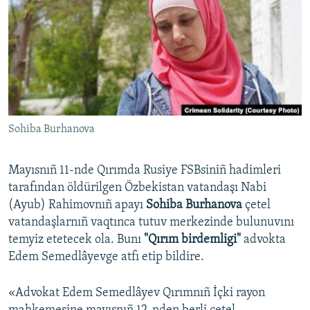
Русский
Українською
QOŞULIÑIZ!
Sohiba Burhanova
RFE/RS bütün saytları
Mayısnıñ 11-nde Qırımda Rusiye FSBsiniñ hadimleri
tarafından öldürilgen Özbekistan vatandaşı Nabi
(Ayub) Rahimovnıñ apayı
Sohiba Burhanova
çetel
vatandaşlarnıñ vaqtınca tutuv merkezinde bulunuvını
temyiz etetecek ola. Bunı
"Qırım birdemligi"
advokta
Edem Semedlâyevge atfı etip bildire.
«Advokat Edem Semedlâyev Qırımnıñ İçki rayon