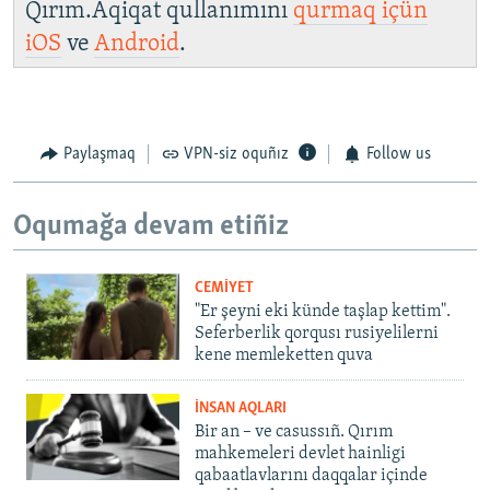
Qırım.Aqiqat qullanımını
qurmaq içün
iOS
ve
Android
.
Paylaşmaq
VPN-siz oquñız
Follow us
Oqumağa devam etiñiz
CEMİYET
"Er şeyni eki künde taşlap kettim".
Seferberlik qorqusı rusiyelilerni
kene memleketten quva
İNSAN AQLARI
Bir an – ve casussıñ. Qırım
mahkemeleri devlet hainligi
qabaatlavlarını daqqalar içinde