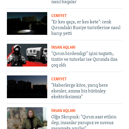
nasıl baqalar
CEMİYET
"Er kes qaça, er kes kete": cenk
Qırımdaki Rusiye turistlerine nasıl
barıp yetti
İNSAN AQLARI
"Qırım birdemligi" işini toqtattı,
tintüv ve tutuvlar ise Qırımda daa
çoq oldı
CEMİYET
"Haberlerge köre, yarıq bere
ekenler, amma biz bütünley
ekektriksizmiz"
İNSAN AQLARI
Olğa Skrıpnık: "Qırım azat etilsin
dep, insanlar yarıqsız ve suvsuz
yaşamağa azırlar"