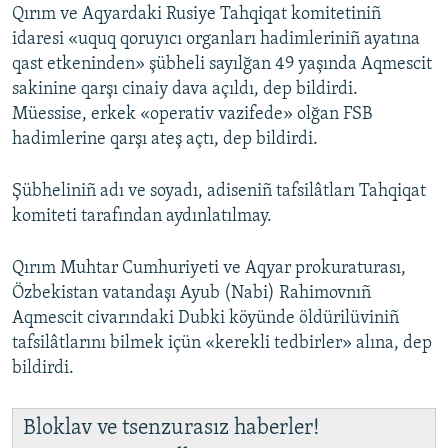
Qırım ve Aqyardaki Rusiye Tahqiqat komitetiniñ
idaresi «uquq qoruyıcı organları hadimleriniñ ayatına
qast etkeninden» şübheli sayılğan 49 yaşında Aqmescit
sakinine qarşı cinaiy dava açıldı, dep bildirdi.
Müessise, erkek «operativ vazifede» olğan FSB
hadimlerine qarşı ateş açtı, dep bildirdi.
Şübheliniñ adı ve soyadı, adiseniñ tafsilâtları Tahqiqat
komiteti tarafından aydınlatılmay.
Qırım Muhtar Cumhuriyeti ve Aqyar prokuraturası,
Özbekistan vatandaşı Ayub (Nabi) Rahimovnıñ
Aqmescit civarındaki Dubki köyünde öldürilüviniñ
tafsilâtlarını bilmek içün «kerekli tedbirler» alına, dep
bildirdi.
Bloklav ve tsenzurasız haberler!