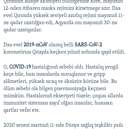
Qırımnıñ Rusiye akimiyeti bildirgenine köre, mayısnıñ
12-nden itibaren maska rejimini kirsetmege azır. Daa
evel Qırımda yüksek seviyeli azırlıq rejimi mayısnıñ 11-
ne qadar uzatılğan edi, Aqyarda onı mayısnıñ 30-na
qadar uzatqanlar.
Daa evel
2019-nCoV
olaraq belli
SARS-CoV-2
koronavirusı Qıtayda keçken yılnıñ soñunda qayd etildi.
O,
COVID-19
hastalığınıñ sebebi oldı. Hastalıq yengil
keçe bile, bazı insanlarda suvuqlanuv ve gripp
alâmetleri, yüksek sıcaq ve öksürüv körüne bile. Bu
ölüm sebebi ola bilgen pnevmoniyağa keçmesi
mümkün. Hastalarnıñ ekseriyeti tüzele; çoqusı allarda
immunitet sisteması zayıf olğan insanlar, hususan
qartlar vefat ete.
2020 senesi martnıñ 11-nde Dünya sağlıq teşkilâtı yañı