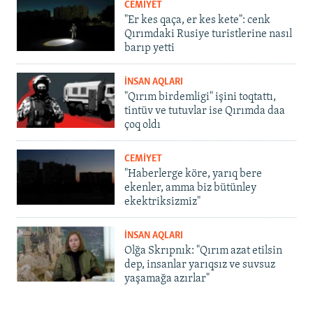
CEMİYET
"Er kes qaça, er kes kete": cenk
Qırımdaki Rusiye turistlerine nasıl
barıp yetti
İNSAN AQLARI
"Qırım birdemligi" işini toqtattı,
tintüv ve tutuvlar ise Qırımda daa
çoq oldı
CEMİYET
"Haberlerge köre, yarıq bere
ekenler, amma biz bütünley
ekektriksizmiz"
İNSAN AQLARI
Olğa Skrıpnık: "Qırım azat etilsin
dep, insanlar yarıqsız ve suvsuz
yaşamağa azırlar"