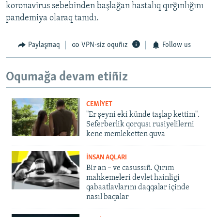
koronavirus sebebinden başlağan hastalıq qırğınlığını
pandemiya olaraq tanıdı.
Paylaşmaq
VPN-siz oquñız
Follow us
Oqumağa devam etiñiz
CEMİYET
"Er şeyni eki künde taşlap kettim".
Seferberlik qorqusı rusiyelilerni
kene memleketten quva
İNSAN AQLARI
Bir an – ve casussıñ. Qırım
mahkemeleri devlet hainligi
qabaatlavlarını daqqalar içinde
nasıl baqalar