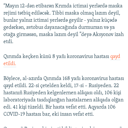
“Mayın 12-dən etibarən Krımda ictimai yerlərdə maska
rejimi tətbiq ediləcək. Tibbi maska olmaq lazım deyil,
bunlar yalnız ictimai yerlərdə geyilir - yalnız küçədə
gedərkən, avtobus dayanacağında durmursan və ya
otağa girməsən, maska lazım deyil ”deyə Aksyonov izah
etdi.
Qırımda keçken künü 8 yañı koronavirus hastası
qayd
etildi.
Böylece, al-azırda Qırımda 168 yañı koronavirus hastası
qayd etildi. 22-si çetelden keldi, 17-si – Rusiyeden. 22
hastanıñ Rusiyeden kelgenlernen alâqası oldı, 106 kişi
laboratoriyada tasdıqlanğan hastalarnen alâqada olğan
edi. 41 kişi tüzeldi. Bir hasta vefat etti. Aqyarda 106
COVID-19 hastası bar, eki insan vefat etti.