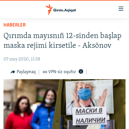
Link
açıqlığı
Esas
HABERLER
mündericege
HABERLER
Qırımda mayısnıñ 12-sinden başlap
qaytmaq
SİYASET
Baş
maska rejimi kirsetile - Aksönov
İQTİSADİYAT
navigatsiyağa
qaytmaq
07 may 2020, 11:58
CEMİYET
Qıdıruvğa
MEDENİYET
Paylaşmaq
VPN-siz oquñız
qaytmaq
İNSAN AQLARI
VİDEO
SÜRET
BLOGLAR
FİKİR