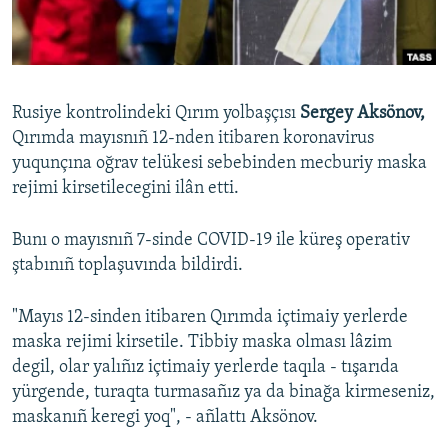
Русский
Українською
Rusiye kontrolindeki Qırım yolbaşçısı
Sergey Aksönov,
QOŞULIÑIZ!
Qırımda mayısnıñ 12-nden itibaren koronavirus
yuqunçına oğrav telükesi sebebinden mecburiy maska
rejimi kirsetilecegini ilân etti.
RFE/RS bütün saytları
Bunı o mayısnıñ 7-sinde COVID-19 ile küreş operativ
ştabınıñ toplaşuvında bildirdi.
"Mayıs 12-sinden itibaren Qırımda içtimaiy yerlerde
maska rejimi kirsetile. Tibbiy maska olması lâzim
degil, olar yalıñız içtimaiy yerlerde taqıla - tışarıda
yürgende, turaqta turmasañız ya da binağa kirmeseniz,
maskanıñ keregi yoq", - añlattı Aksönov.