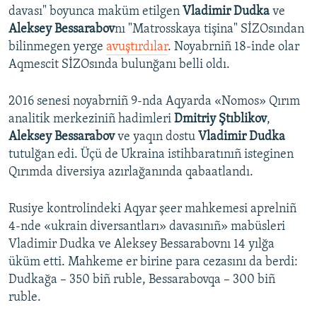
davası" boyunca maküm etilgen
Vladimir Dudka
ve
Aleksey Bessarabov
nı "Matrosskaya tişina" SİZOsından
bilinmegen yerge
avuştırdılar
. Noyabrniñ 18-inde olar
Aqmescit SİZOsında bulunğanı belli oldı.
2016 senesi noyabrniñ 9-nda Aqyarda «Nomos» Qırım
analitik merkeziniñ hadimleri
Dmitriy Ştıblikov
,
Aleksey Bessarabov
ve yaqın dostu
Vladimir Dudka
tutulğan edi. Üçü de Ukraina istihbaratınıñ isteginen
Qırımda diversiya azırlağanında qabaatlandı.
Rusiye kontrolindeki Aqyar şeer mahkemesi aprelniñ
4-nde «ukrain diversantları» davasınıñ» mabüsleri
Vladimir Dudka ve Aleksey Bessarabovnı 14 yılğa
üküm etti. Mahkeme er birine para cezasını da berdi:
Dudkağa – 350 biñ ruble, Bessarabovqa – 300 biñ
ruble.