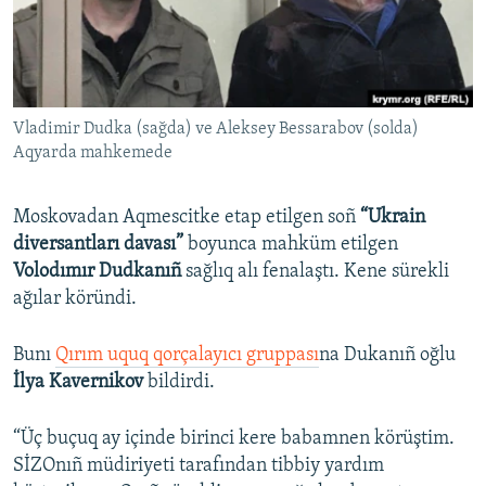
Русский
Українською
Vladimir Dudka (sağda) ve Aleksey Bessarabov (solda)
QOŞULIÑIZ!
Aqyarda mahkemede
Moskovadan Aqmescitke etap etilgen soñ
“Ukrain
RFE/RS bütün saytları
diversantları davası”
boyunca mahküm etilgen
Volodımır Dudkanıñ
sağlıq alı fenalaştı. Kene sürekli
ağılar köründi.
Bunı
Qırım uquq qorçalayıcı gruppası
na Dukanıñ oğlu
İlya Kavernikov
bildirdi.
“Üç buçuq ay içinde birinci kere babamnen körüştim.
SİZOnıñ müdiriyeti tarafından tibbiy yardım