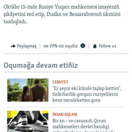
Oktâbr 15-inde Rusiye Yuqarı mahkemesi imayeniñ
şikâyetini red etip, Dudka ve Bessarabovnıñ ükmüni
tasdıqladı.
Paylaşmaq
VPN-siz oquñız
Follow us
Oqumağa devam etiñiz
CEMİYET
"Er şeyni eki künde taşlap kettim".
Seferberlik qorqusı rusiyelilerni
kene memleketten quva
İNSAN AQLARI
Bir an – ve casussıñ. Qırım
mahkemeleri devlet hainligi