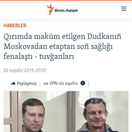
Link
açıqlığı
Esas
HABERLER
mündericege
HABERLER
Qırımda maküm etilgen Dudkanıñ
qaytmaq
SİYASET
Baş
Moskovadan etaptan soñ sağlığı
İQTİSADİYAT
navigatsiyağa
fenalaştı - tuvğanları
qaytmaq
CEMİYET
Qıdıruvğa
22 noyabr 2019, 07:57
MEDENİYET
qaytmaq
Paylaşmaq
VPN-siz oquñız
İNSAN AQLARI
VİDEO
SÜRET
BLOGLAR
FİKİR