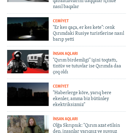
qabaatlavlarını daqqalar içinde
nasıl baqalar
CEMİYET
"Er kes qaça, er kes kete": cenk
Qırımdaki Rusiye turistlerine nasıl
barıp yetti
İNSAN AQLARI
"Qırım birdemligi" işini toqtattı,
tintüv ve tutuvlar ise Qırımda daa
çoq oldı
CEMİYET
"Haberlerge köre, yarıq bere
ekenler, amma biz bütünley
ekektriksizmiz"
İNSAN AQLARI
Olğa Skrıpnık: "Qırım azat etilsin
dep, insanlar yarıqsız ve suvsuz