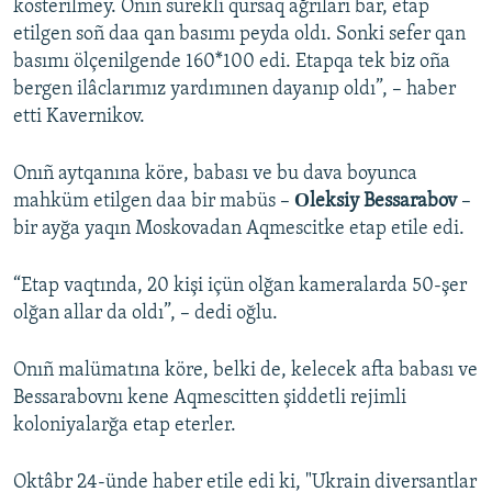
kösterilmey. Onıñ sürekli qursaq ağrıları bar, etap
etilgen soñ daa qan basımı peyda oldı. Sonki sefer qan
basımı ölçenilgende 160*100 edi. Etapqa tek biz oña
bergen ilâclarımız yardımınen dayanıp oldı”, – haber
etti Kavernikov.
Onıñ aytqanına köre, babası ve bu dava boyunca
mahküm etilgen daa bir mabüs –
Оleksiy Bessarabov
–
bir ayğa yaqın Moskovadan Aqmescitke etap etile edi.
“Etap vaqtında, 20 kişi içün olğan kameralarda 50-şer
olğan allar da oldı”, – dedi oğlu.
Onıñ malümatına köre, belki de, kelecek afta babası ve
Bessarabovnı kene Aqmescitten şiddetli rejimli
koloniyalarğa etap eterler.
Oktâbr 24-ünde haber etile edi ki, "Ukrain diversantlar