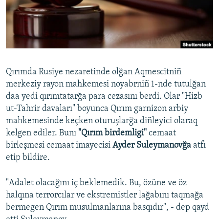
Русский
Українською
QOŞULIÑIZ!
Qırımda Rusiye nezaretinde olğan Aqmescitniñ
merkeziy rayon mahkemesi noyabrniñ 1-nde tutulğan
daa yedi qırımtatarğa para cezasını berdi. Olar "Hizb
RFE/RS bütün saytları
ut-Tahrir davaları" boyunca Qırım garnizon arbiy
mahkemesinde keçken oturuşlarğa diñleyici olaraq
kelgen ediler. Bunı
"Qırım birdemligi"
cemaat
birleşmesi cemaat imayecisi
Ayder Suleymanovğa
atfı
etip bildire.
"Adalet olacağını iç beklemedik. Bu, özüne ve öz
halqına terrorcılar ve ekstremistler lağabını taqmağa
bermegen Qırım musulmanlarına basqıdır", - dep qayd