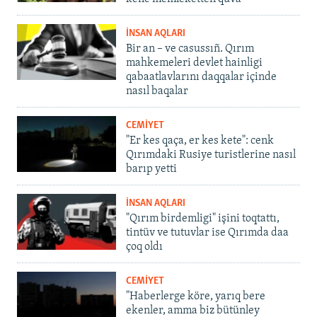
İNSAN AQLARI
Bir an – ve casussıñ. Qırım
mahkemeleri devlet hainligi
qabaatlavlarını daqqalar içinde
nasıl baqalar
CEMİYET
"Er kes qaça, er kes kete": cenk
Qırımdaki Rusiye turistlerine nasıl
barıp yetti
İNSAN AQLARI
"Qırım birdemligi" işini toqtattı,
tintüv ve tutuvlar ise Qırımda daa
çoq oldı
CEMİYET
"Haberlerge köre, yarıq bere
ekenler, amma biz bütünley