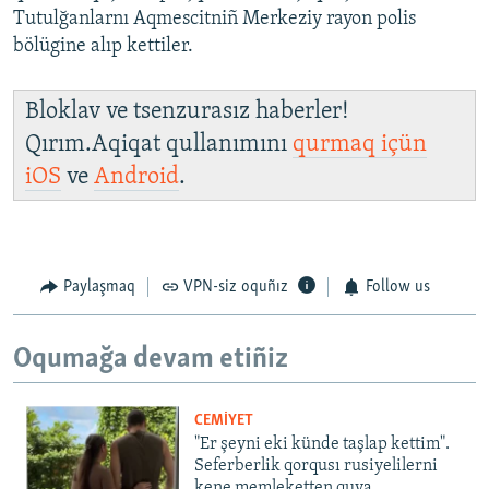
Tutulğanlarnı Aqmescitniñ Merkeziy rayon polis
bölügine alıp kettiler.
Bloklav ve tsenzurasız haberler!
Qırım.Aqiqat qullanımını
qurmaq içün
iOS
ve
Android
.
Paylaşmaq
VPN-siz oquñız
Follow us
Oqumağa devam etiñiz
CEMİYET
"Er şeyni eki künde taşlap kettim".
Seferberlik qorqusı rusiyelilerni
kene memleketten quva