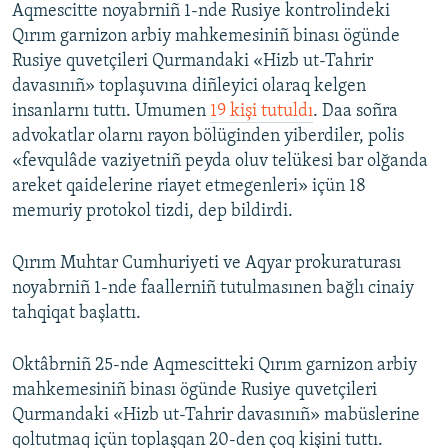
Aqmescitte noyabrniñ 1-nde Rusiye kontrolindeki
Qırım garnizon arbiy mahkemesiniñ binası ögünde
Rusiye quvetçileri Qurmandaki «Hizb ut-Tahrir
davasınıñ» toplaşuvına diñleyici olaraq kelgen
insanlarnı tuttı. Umumen
19 kişi tutuldı
. Daa soñra
advokatlar olarnı rayon bölüginden yiberdiler, polis
«fevqulâde vaziyetniñ peyda oluv telükesi bar olğanda
areket qaidelerine riayet etmegenleri» içün 18
memuriy protokol tizdi, dep bildirdi.
Qırım Muhtar Cumhuriyeti ve Aqyar prokuraturası
noyabrniñ 1-nde faallerniñ tutulmasınen bağlı cinaiy
tahqiqat başlattı.
Oktâbrniñ 25-nde Aqmescitteki Qırım garnizon arbiy
mahkemesiniñ binası ögünde Rusiye quvetçileri
Qurmandaki «Hizb ut-Tahrir davasınıñ» mabüslerine
qoltutmaq içün toplaşqan 20-den çoq kişini tuttı.