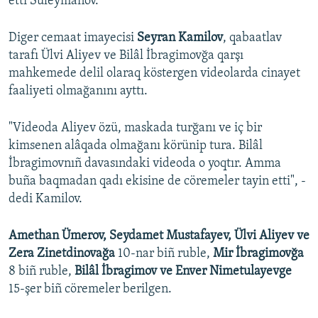
etti Suleymanov.
Diger cemaat imayecisi
Seyran Kamilov
, qabaatlav
tarafı Ülvi Aliyev ve Bilâl İbragimovğa qarşı
mahkemede delil olaraq köstergen videolarda cinayet
faaliyeti olmağanını ayttı.
"Videoda Aliyev özü, maskada turğanı ve iç bir
kimsenen alâqada olmağanı körünip tura. Bilâl
İbragimovnıñ davasındaki videoda o yoqtır. Amma
buña baqmadan qadı ekisine de cöremeler tayin etti", -
dedi Kamilov.
Amethan Ümerov, Seydamet Mustafayev, Ülvi Aliyev ve
Zera Zinetdinovağa
10-nar biñ ruble,
Mir İbragimovğa
8 biñ ruble,
Bilâl İbragimov ve Enver Nimetulayevge
15-şer biñ cöremeler berilgen.