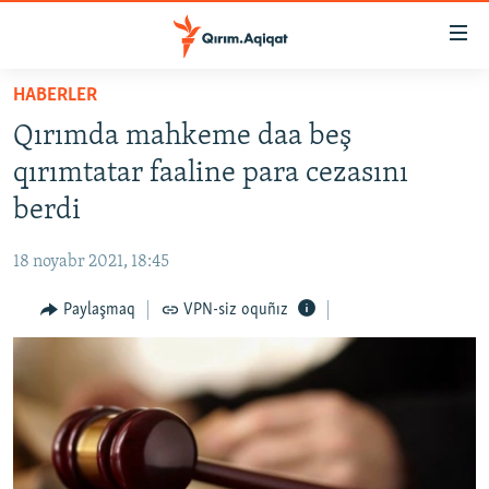
Link
açıqlığı
Esas
HABERLER
mündericege
HABERLER
Qırımda mahkeme daa beş
qaytmaq
SİYASET
Baş
qırımtatar faaline para cezasını
İQTİSADİYAT
navigatsiyağa
berdi
qaytmaq
CEMİYET
Qıdıruvğa
18 noyabr 2021, 18:45
MEDENİYET
qaytmaq
Paylaşmaq
VPN-siz oquñız
İNSAN AQLARI
VİDEO
SÜRET
BLOGLAR
FİKİR