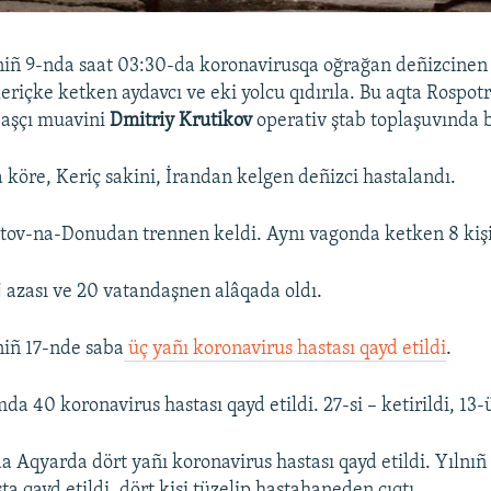
niñ 9-nda saat 03:30-da koronavirusqa oğrağan deñizcinen
riçke ketken aydavcı ve eki yolcu qıdırıla. Bu aqta Rospot
başçı muavini
Dmitriy Krutikov
operativ ştab toplaşuvında b
 köre, Keriç sakini, İrandan kelgen deñizci hastalandı.
tov-na-Donudan trennen keldi. Aynı vagonda ketken 8 kişi 
j azası ve 20 vatandaşnen alâqada oldı.
niñ 17-nde saba
üç yañı koronavirus hastası qayd etildi
.
da 40 koronavirus hastası qayd etildi. 27-si – ketirildi, 13-ü
a Aqyarda dört yañı koronavirus hastası qayd etildi. Yılnıñ
a qayd etildi, dört kişi tüzelip hastahaneden çıqtı.