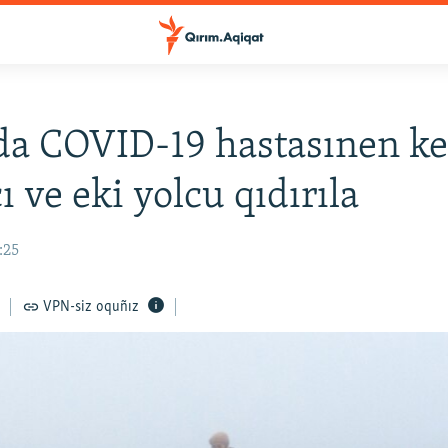
a COVID-19 hastasınen k
ı ve eki yolcu qıdırıla
:25
VPN-siz oquñız