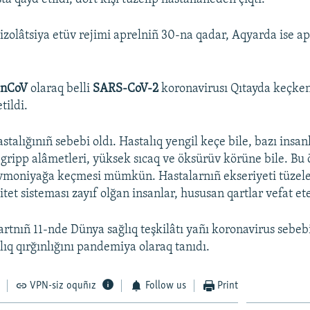
izolâtsiya etüv rejimi aprelniñ 30-na qadar, Aqyarda ise ap
-nCoV
olaraq belli
SARS-CoV-2
koronavirusı Qıtayda keçken
tildi.
stalığınıñ sebebi oldı. Hastalıq yengil keçe bile, bazı insa
gripp alâmetleri, yüksek sıcaq ve öksürüv körüne bile. Bu
vmoniyağa keçmesi mümkün. Hastalarnıñ ekseriyeti tüzele
et sisteması zayıf olğan insanlar, hususan qartlar vefat et
rtnıñ 11-nde Dünya sağlıq teşkilâtı yañı koronavirus sebe
lıq qırğınlığını pandemiya olaraq tanıdı.
VPN-siz oquñız
Follow us
Print