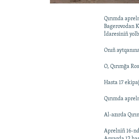
Qırımda aprel
Bagerovodan Ke
İdaresiniñ yol
Onıñ aytqanına
O, Qırımğa Ros
Hasta 17 ekipa
Qırımda aprel
Al-azırda Qırım
Aprelniñ 16-nd
Aqyarda 12 hast