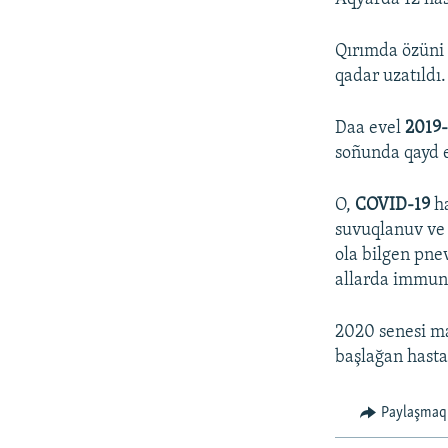
Qırımda özüni 
qadar uzatıldı.
Daa evel
2019
soñunda qayd e
O,
COVID-19
ha
suvuqlanuv ve 
ola bilgen pne
allarda immunit
2020 senesi ma
başlağan hasta
Paylaşmaq