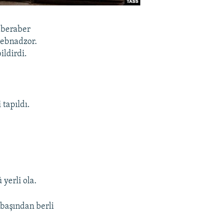
 beraber
rebnadzor.
ildirdi.
tapıldı.
 yerli ola.
 başından berli