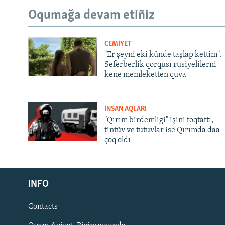
Oqumağa devam etiñiz
CEMİYET
"Er şeyni eki künde taşlap kettim".
Seferberlik qorqusı rusiyelilerni
kene memleketten quva
İNSAN AQLARI
"Qırım birdemligi" işini toqtattı,
tintüv ve tutuvlar ise Qırımda daa
çoq oldı
Русский
INFO
Українською
Contacts
QOŞULIÑIZ!