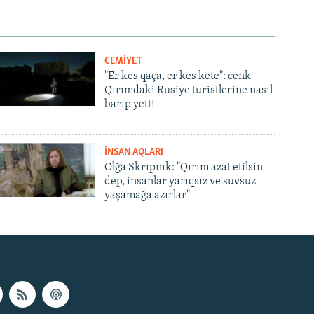
CEMİYET
"Er kes qaça, er kes kete": cenk
Qırımdaki Rusiye turistlerine nasıl
barıp yetti
İNSAN AQLARI
Olğa Skrıpnık: "Qırım azat etilsin
dep, insanlar yarıqsız ve suvsuz
yaşamağa azırlar"