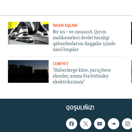
İNSAN AQLARI
Bir an – ve casussıñ. Qırım
mahkemeleri devlet hainligi
qabaatlavlarını daqqalar içinde
nasıl baqalar
CEMİYET
"Haberlerge köre, yarıq bere
ekenler, amma biz bütünley
ekektriksizmiz"
QOŞULIÑIZ!