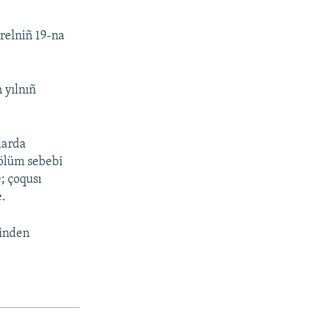
relniñ 19-na
 yılnıñ
nlarda
 ölüm sebebi
; çoqusı
e.
binden