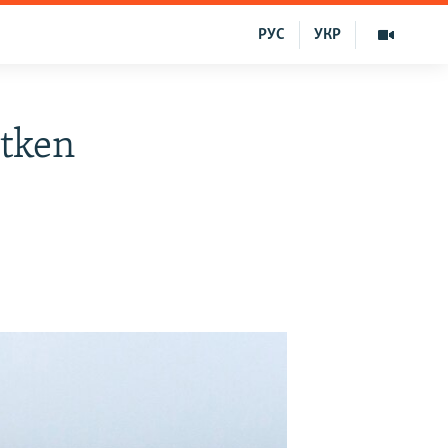
РУС
УКР
etken