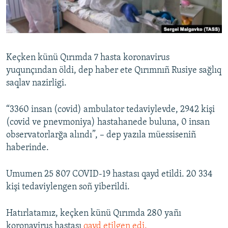
Русский
Українською
Keçken künü Qırımda 7 hasta koronavirus
QOŞULIÑIZ!
yuqunçından öldi, dep haber ete Qırımnıñ Rusiye sağlıq
saqlav nazirligi.
“3360 insan (covid) ambulator tedaviylevde, 2942 kişi
RFE/RS bütün saytları
(covid ve pnevmoniya) hastahanede buluna, 0 insan
observatorlarğa alındı”, – dep yazıla müessiseniñ
haberinde.
Umumen 25 807 COVID-19 hastası qayd etildi. 20 334
kişi tedaviylengen soñ yiberildi.
Hatırlatamız, keçken künü Qırımda 280 yañı
koronavirus hastası
qayd etilgen edi.