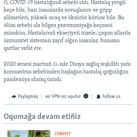
O, COVID-19 hastalığınıñ sebebi oldı. Hastalıq yengil
keçe bile, bazı insanlarda suvuqlanuv ve gripp
alâmetleri, yüksek sıcaq ve öksürüv körüne bile. Bu
ölüm sebebi ola bilgen pnevmoniyağa keçmesi
mümkün. Hastalarnıñ ekseriyeti tüzele; çoqusı allarda
immunitet sisteması zayıf olğan insanlar, hususan
qartlar vefat ete.
2020 senesi martnıñ 11-nde Dünya sağlıq teşkilâtı yañı
koronavirus sebebinden başlağan hastalıq qırğınlığını
pandemiya olaraq tanıdı.
Paylaşmaq
VPN-siz oquñız
Follow us
Oqumağa devam etiñiz
CEMİYET