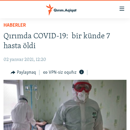
Link
açıqlığı
Esas
HABERLER
mündericege
HABERLER
Qırımda COVID-19: bir künde 7
qaytmaq
SİYASET
Baş
hasta öldi
İQTİSADİYAT
navigatsiyağa
qaytmaq
02 yanvar 2021, 12:20
CEMİYET
Qıdıruvğa
MEDENİYET
Paylaşmaq
VPN-siz oquñız
qaytmaq
İNSAN AQLARI
VİDEO
SÜRET
BLOGLAR
FİKİR