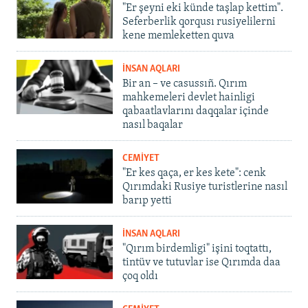
"Er şeyni eki künde taşlap kettim".
Seferberlik qorqusı rusiyelilerni
kene memleketten quva
İNSAN AQLARI
Bir an – ve casussıñ. Qırım
mahkemeleri devlet hainligi
qabaatlavlarını daqqalar içinde
nasıl baqalar
CEMİYET
"Er kes qaça, er kes kete": cenk
Qırımdaki Rusiye turistlerine nasıl
barıp yetti
İNSAN AQLARI
"Qırım birdemligi" işini toqtattı,
tintüv ve tutuvlar ise Qırımda daa
çoq oldı