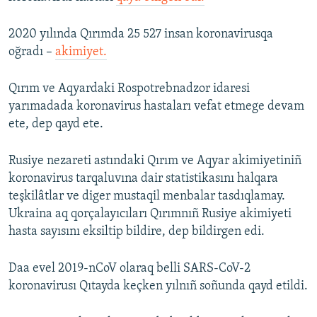
2020 yılında Qırımda 25 527 insan koronavirusqa
oğradı –
akimiyet.
Qırım ve Aqyardaki Rospotrebnadzor idaresi
yarımadada koronavirus hastaları vefat etmege devam
ete, dep qayd ete.
Rusiye nezareti astındaki Qırım ve Aqyar akimiyetiniñ
koronavirus tarqaluvına dair statistikasını halqara
teşkilâtlar ve diger mustaqil menbalar tasdıqlamay.
Ukraina aq qorçalayıcıları Qırımnıñ Rusiye akimiyeti
hasta sayısını eksiltip bildire, dep bildirgen edi.
Daa evel 2019-nCoV olaraq belli SARS-CoV-2
koronavirusı Qıtayda keçken yılnıñ soñunda qayd etildi.