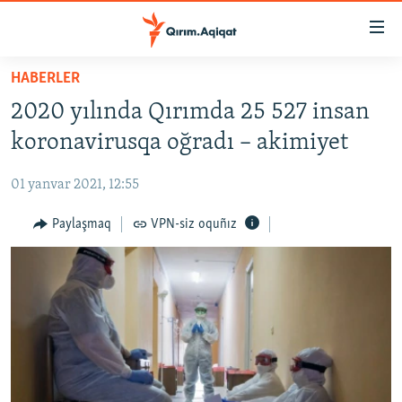
Link
açıqlığı
Esas
HABERLER
mündericege
HABERLER
2020 yılında Qırımda 25 527 insan
qaytmaq
SİYASET
Baş
koronavirusqa oğradı – akimiyet
İQTİSADİYAT
navigatsiyağa
qaytmaq
01 yanvar 2021, 12:55
CEMİYET
Qıdıruvğa
MEDENİYET
Paylaşmaq
VPN-siz oquñız
qaytmaq
İNSAN AQLARI
VİDEO
SÜRET
BLOGLAR
FİKİR