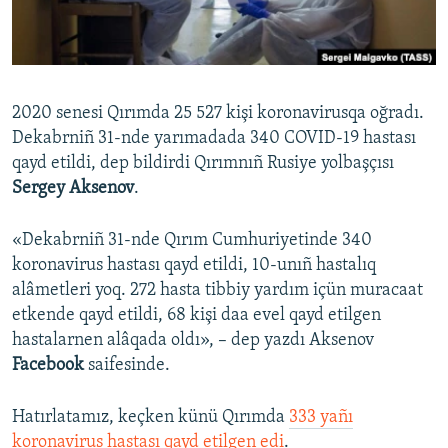
Русский
Українською
2020 senesi Qırımda 25 527 kişi koronavirusqa oğradı.
QOŞULIÑIZ!
Dekabrniñ 31-nde yarımadada 340 COVID-19 hastası
qayd etildi, dep bildirdi Qırımnıñ Rusiye yolbaşçısı
Sergey Aksenov
.
RFE/RS bütün saytları
«Dekabrniñ 31-nde Qırım Cumhuriyetinde 340
koronavirus hastası qayd etildi, 10-unıñ hastalıq
alâmetleri yoq. 272 hasta tibbiy yardım içün muracaat
etkende qayd etildi, 68 kişi daa evel qayd etilgen
hastalarnen alâqada oldı», – dep yazdı Aksenov
Facebook
saifesinde.
Hatırlatamız, keçken künü Qırımda
333 yañı
koronavirus hastası qayd etilgen edi
.