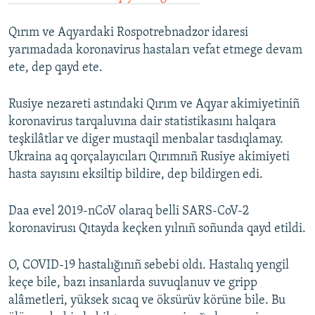
Qırım ve Aqyardaki Rospotrebnadzor idaresi
yarımadada koronavirus hastaları vefat etmege devam
ete, dep qayd ete.
Rusiye nezareti astındaki Qırım ve Aqyar akimiyetiniñ
koronavirus tarqaluvına dair statistikasını halqara
teşkilâtlar ve diger mustaqil menbalar tasdıqlamay.
Ukraina aq qorçalayıcıları Qırımnıñ Rusiye akimiyeti
hasta sayısını eksiltip bildire, dep bildirgen edi.
Daa evel 2019-nCoV olaraq belli SARS-CoV-2
koronavirusı Qıtayda keçken yılnıñ soñunda qayd etildi.
O, COVID-19 hastalığınıñ sebebi oldı. Hastalıq yengil
keçe bile, bazı insanlarda suvuqlanuv ve gripp
alâmetleri, yüksek sıcaq ve öksürüv körüne bile. Bu