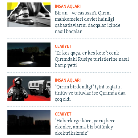
İNSAN AQLARI
Bir an – ve casussıñ. Qırım
mahkemeleri devlet hainligi
qabaatlavlarını daqqalar içinde
nasıl baqalar
CEMİYET
"Er kes qaça, er kes kete": cenk
Qırımdaki Rusiye turistlerine nasıl
barıp yetti
İNSAN AQLARI
"Qırım birdemligi" işini toqtattı,
tintüv ve tutuvlar ise Qırımda daa
çoq oldı
CEMİYET
"Haberlerge köre, yarıq bere
ekenler, amma biz bütünley
ekektriksizmiz"