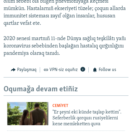
ölüm sebebi ola bilgen pnevmoniyağa keçmesi
mümkün. Hastalarnıñ ekseriyeti tüzele; çoqusı allarda
immunitet sisteması zayıf olğan insanlar, hususan
qartlar vefat ete.
2020 senesi martnıñ 11-nde Dünya sağlıq teşkilâtı yañı
koronavirus sebebinden başlağan hastalıq qırğınlığını
pandemiya olaraq tanıdı.
Paylaşmaq
VPN-siz oquñız
Follow us
Oqumağa devam etiñiz
CEMİYET
"Er şeyni eki künde taşlap kettim".
Seferberlik qorqusı rusiyelilerni
kene memleketten quva