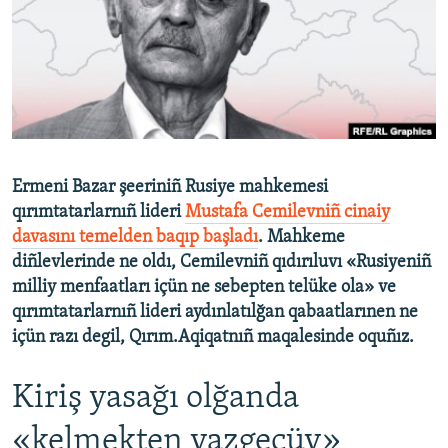
Русский
Українською
QOŞULIÑIZ!
Ermeni Bazar şeeriniñ Rusiye mahkemesi
qırımtatarlarnıñ lideri
Mustafa Cemilevniñ cinaiy
RFE/RS bütün saytları
davasını temelden baqıp başladı
. Mahkeme
diñlevlerinde ne oldı, Cemilevniñ qıdırıluvı «Rusiyeniñ
milliy menfaatları içün ne sebepten telüke ola» ve
qırımtatarlarnıñ lideri aydınlatılğan qabaatlarınen ne
içün razı degil, Qırım.Aqiqatnıñ maqalesinde oquñız.
Kiriş yasağı olğanda
«kelmekten vazgeçüv»