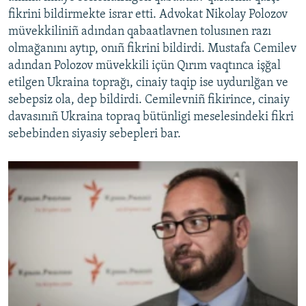
fikrini bildirmekte israr etti. Advokat Nikolay Polozov
müvekkiliniñ adından qabaatlavnen tolusınen razı
olmağanını aytıp, onıñ fikrini bildirdi. Mustafa Cemilev
adından Polozov müvekkili içün Qırım vaqtınca işğal
etilgen Ukraina toprağı, cinaiy taqip ise uydurılğan ve
sebepsiz ola, dep bildirdi. Cemilevniñ fikirince, cinaiy
davasınıñ Ukraina topraq bütünligi meselesindeki fikri
sebebinden siyasiy sebepleri bar.