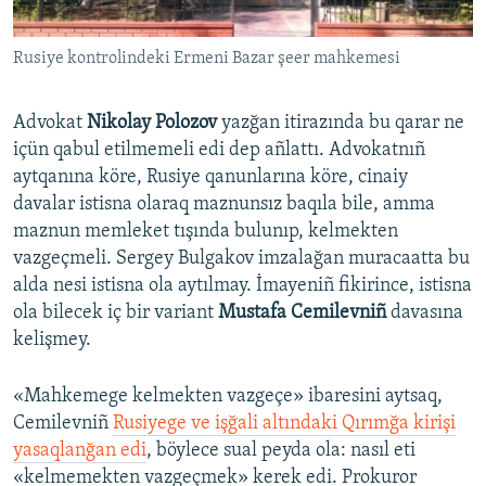
Rusiye kontrolindeki Ermeni Bazar şeer mahkemesi
Advokat
Nikolay Polozov
yazğan itirazında bu qarar ne
içün qabul etilmemeli edi dep añlattı. Advokatnıñ
aytqanına köre, Rusiye qanunlarına köre, cinaiy
davalar istisna olaraq maznunsız baqıla bile, amma
maznun memleket tışında bulunıp, kelmekten
vazgeçmeli. Sergey Bulgakov imzalağan muracaatta bu
alda nesi istisna ola aytılmay. İmayeniñ fikirince, istisna
ola bilecek iç bir variant
Mustafa Cemilevniñ
davasına
kelişmey.
«Mahkemege kelmekten vazgeçe» ibaresini aytsaq,
Cemilevniñ
Rusiyege ve işğali altındaki Qırımğa kirişi
yasaqlanğan edi
, böylece sual peyda ola: nasıl eti
«kelmemekten vazgeçmek» kerek edi. Prokuror