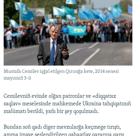
Mustafa Cemilev işğal etilgen Qırımğa kete, 2014 senesi
mayısnıñ 3-ü
Cemilevniñ evinde olğan patronlar ve «diqqatsız
saqlav» meselesinde mahkemede Ukraina tahqiqatınıñ
malümatı berildi, yañı bir şey qoşulmadı.
Bundan soñ qadı diger mevzularğa keçmege tırıştı,
amma imaye seslendirilgen qabaatlav qararına qarşı