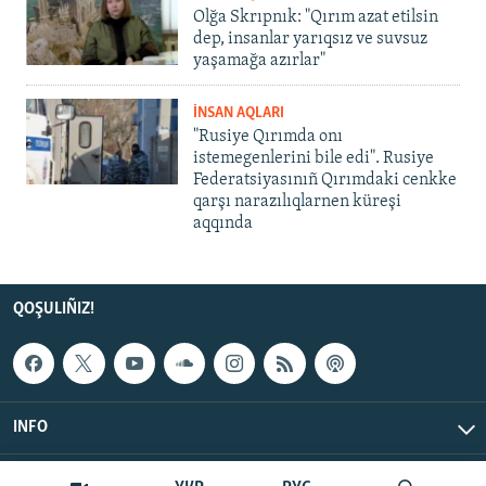
Olğa Skrıpnık: "Qırım azat etilsin
dep, insanlar yarıqsız ve suvsuz
yaşamağa azırlar"
İNSAN AQLARI
"Rusiye Qırımda onı
istemegenlerini bile edi". Rusiye
Federatsiyasınıñ Qırımdaki cenkke
qarşı narazılıqlarnen küreşi
aqqında
QOŞULIÑIZ!
INFO
© Qırım.Aqiqat, 2026 | All Rights Reserved.