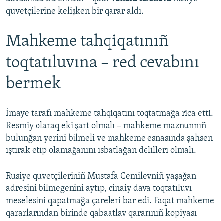
quvetçilerine kelişken bir qarar aldı.
Mahkeme tahqiqatınıñ
toqtatıluvına – red cevabını
bermek
İmaye tarafı mahkeme tahqiqatını toqtatmağa rica etti.
Resmiy olaraq eki şart olmalı – mahkeme maznunnıñ
bulunğan yerini bilmeli ve mahkeme esnasında şahsen
iştirak etip olamağanını isbatlağan delilleri olmalı.
Rusiye quvetçileriniñ Mustafa Cemilevniñ yaşağan
adresini bilmegenini aytıp, cinaiy dava toqtatıluvı
meselesini qapatmağa çareleri bar edi. Faqat mahkeme
qararlarından birinde qabaatlav qararınıñ kopiyası