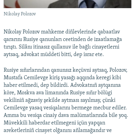
Nikolay Polozov
Nikolay Polozov mahkeme diñlevlerinde qabaatlav
qararını Rusiye qanunları ceetinden de izaatlamağa
tırıştı. Silânı itinasız qullanuv ile bağlı cinayetlerni
aytsaq, advokat müddeti bitti, dep israr ete.
Rusiye sıñırlarından qanunsız keçüvni aytsaq, Polozov,
Mustafa Cemilevge kiriş yasağı aqqında keregi kibi
haber etilmedi, dep bildirdi. Advokatnıñ aytqanına
köre, Moskva ava limanında Rusiye sıñır bölügi
vekiliniñ ağzaviy şekilde aytması sayılmay, çünki
Cemilevge yasaq vesiqalarını bermege mecbur ediler.
Amma bu vesiqa cinaiy dava malümatlarında bile yoq.
Müvekkili haberdar etilmegeni içün yapqan
areketleriniñ cinayet olğanını añlamağandır ve