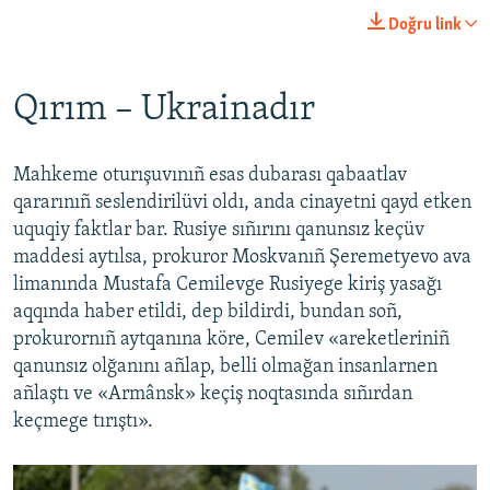
Doğru link
Qırım – Ukrainadır
Mahkeme oturışuvınıñ esas dubarası qabaatlav
qararınıñ seslendirilüvi oldı, anda cinayetni qayd etken
uquqiy faktlar bar. Rusiye sıñırını qanunsız keçüv
maddesi aytılsa, prokuror Moskvanıñ Şeremetyevo ava
limanında Mustafa Cemilevge Rusiyege kiriş yasağı
aqqında haber etildi, dep bildirdi, bundan soñ,
prokurornıñ aytqanına köre, Cemilev «areketleriniñ
qanunsız olğanını añlap, belli olmağan insanlarnen
añlaştı ve «Armânsk» keçiş noqtasında sıñırdan
keçmege tırıştı».