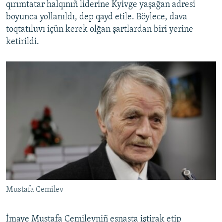
qırımtatar halqınıñ liderine Kyivge yaşağan adresi
boyunca yollanıldı, dep qayd etile. Böylece, dava
toqtatıluvı içün kerek olğan şartlardan biri yerine
ketirildi.
Mustafa Cemilev
İmaye Mustafa Cemilevniñ esnasta iştirak etip