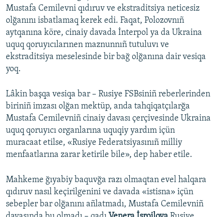
Mustafa Cemilevni qıdıruv ve ekstraditsiya neticesiz
olğanını isbatlamaq kerek edi. Faqat, Polozovnıñ
aytqanına köre, cinaiy davada İnterpol ya da Ukraina
uquq qoruyıcılarınen maznunnıñ tutuluvı ve
ekstraditsiya meselesinde bir bağ olğanına dair vesiqa
yoq.
Lâkin başqa vesiqa bar – Rusiye FSBsiniñ reberlerinden
biriniñ imzası olğan mektüp, anda tahqiqatçılarğa
Mustafa Cemilevniñ cinaiy davası çerçivesinde Ukraina
uquq qoruyıcı organlarına uquqiy yardım içün
muracaat etilse, «Rusiye Federatsiyasınıñ milliy
menfaatlarına zarar ketirile bile», dep haber etile.
Mahkeme ğıyabiy baquvğa razı olmaqtan evel halqara
qıdıruv nasıl keçirilgenini ve davada «istisna» içün
sebepler bar olğanını añlatmadı, Mustafa Cemilevniñ
davasında bu olmadı – qadı
Venera İsroilova
Rusiye