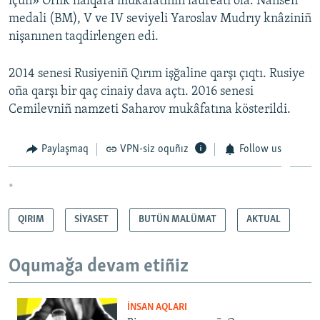
içün» Orlık halqara mukâfatınıñ laureatı ola. Nansen
medali (BM), V ve IV seviyeli Yaroslav Mudrıy knâziniñ
nişanınen taqdirlengen edi.
2014 senesi Rusiyeniñ Qırım işğaline qarşı çıqtı. Rusiye
oña qarşı bir qaç cinaiy dava açtı. 2016 senesi
Cemilevniñ namzeti Saharov mukâfatına kösterildi.
Paylaşmaq
VPN-siz oquñız
Follow us
*
QIRIM
SİYASET
BUTÜN MALÜMAT
AKTUAL
Oqumağa devam etiñiz
İNSAN AQLARI