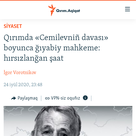
Link
açıqlığı
Esas
SİYASET
mündericege
HABERLER
Qırımda «Cemilevniñ davası»
qaytmaq
SİYASET
Baş
boyunca ğıyabiy mahkeme:
İQTİSADİYAT
navigatsiyağa
hırsızlanğan şaat
qaytmaq
CEMİYET
Qıdıruvğa
İgor Vorotnikov
MEDENİYET
qaytmaq
24 iyül 2020, 23:48
İNSAN AQLARI
VİDEO
Paylaşmaq
VPN-siz oquñız
SÜRET
BLOGLAR
FİKİR