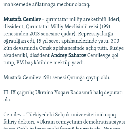
mahkemede añlatmağa mecbur olacaq.
Mustafa Cemilev
– qırımtatar milliy areketiniñ lideri,
dissident, Qırımtatar Milliy Meclisiniñ reisi (1991
senesinden 2013 senesine qadar). Repressiyalarğa
oğratılğan edi, 15 yıl sovet apishanelerinde yattı. 303
kün devamında Omsk apishanesinde açlıq tuttı. Rusiye
akademiki, dissident
Andrey Saharov
Cemilevge qol
tutıp, BM baş kâtibine mektüp yazdı.
Mustafa Cemilev 1991 senesi Qırımğa qaytıp oldı.
III-IX çağırılış Ukraina Yuqarı Radasınıñ halq deputatı
ola.
Cemilev – Türkiyedeki Selçuk universitetiniñ uquq
fahriy doktorı, «Ukrain cemiyetiniñ demokratizatsiyası