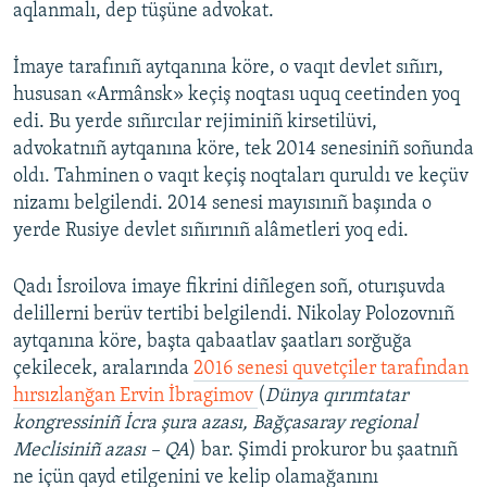
aqlanmalı, dep tüşüne advokat.
İmaye tarafınıñ aytqanına köre, o vaqıt devlet sıñırı,
hususan «Armânsk» keçiş noqtası uquq ceetinden yoq
edi. Bu yerde sıñırcılar rejiminiñ kirsetilüvi,
advokatnıñ aytqanına köre, tek 2014 senesiniñ soñunda
oldı. Tahminen o vaqıt keçiş noqtaları quruldı ve keçüv
nizamı belgilendi. 2014 senesi mayısınıñ başında o
yerde Rusiye devlet sıñırınıñ alâmetleri yoq edi.
Qadı İsroilova imaye fikrini diñlegen soñ, oturışuvda
delillerni berüv tertibi belgilendi. Nikolay Polozovnıñ
aytqanına köre, başta qabaatlav şaatları sorğuğa
çekilecek, aralarında
2016 senesi quvetçiler tarafından
hırsızlanğan Ervin İbragimov
(
Dünya qırımtatar
kongressiniñ İcra şura azası, Bağçasaray regional
Meclisiniñ azası –
QA
) bar. Şimdi prokuror bu şaatnıñ
ne içün qayd etilgenini ve kelip olamağanını