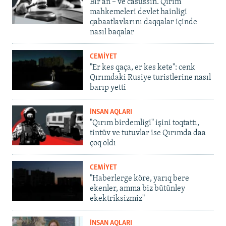
Bir an – ve casussıñ. Qırım
mahkemeleri devlet hainligi
qabaatlavlarını daqqalar içinde
nasıl baqalar
CEMİYET
"Er kes qaça, er kes kete": cenk
Qırımdaki Rusiye turistlerine nasıl
barıp yetti
İNSAN AQLARI
"Qırım birdemligi" işini toqtattı,
tintüv ve tutuvlar ise Qırımda daa
çoq oldı
CEMİYET
"Haberlerge köre, yarıq bere
ekenler, amma biz bütünley
ekektriksizmiz"
İNSAN AQLARI