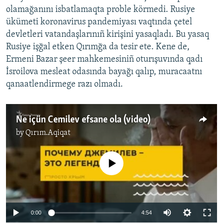
olamağanını isbatlamaqta proble körmedi. Rusiye
ükümeti koronavirus pandemiyası vaqtında çetel
devletleri vatandaşlarınıñ kirişini yasaqladı. Bu yasaq
Rusiye işğal etken Qırımğa da tesir ete. Kene de,
Ermeni Bazar şeer mahkemesiniñ oturışuvında qadı
İsroilova mesleat odasında bayağı qalıp, muracaatnı
qanaatlendirmege razı olmadı.
Ne içün Cemilev efsane ola (video)
by
Qırım.Aqiqat
No media source currently available
0:00
4:54