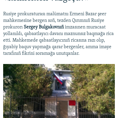
Rusiye prokuraturası malümatnı Ermeni Bazar şeer
mahkemesine bergen soñ, tezden Qırımnıñ Rusiye
prokurorı
Sergey Bulgakovnıñ
imzasınen muracaat
yollanıldı, qabaatlayıcı davanı maznunsız baqmağa rica
etti. Mahkemede qabaatlayıcınıñ ricasına razı olıp,
ğıyabiy baquv yapmağa qarar bergenler, amma imaye
tarafınıñ fikrini soramağa unutqanlar.