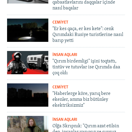
qabaatlavlarını daqqalar içinde
nasıl baqalar
CEMİYET
"Er kes qaça, er kes kete": cenk
Qırımdaki Rusiye turistlerine nasıl
barıp yetti
İNSAN AQLARI
"Qırım birdemligi" işini toqtattı,
tintüv ve tutuvlar ise Qırımda daa
çoq oldı
CEMİYET
"Haberlerge köre, yarıq bere
ekenler, amma biz bütünley
ekektriksizmiz"
İNSAN AQLARI
Olğa Skrıpnık: "Qırım azat etilsin