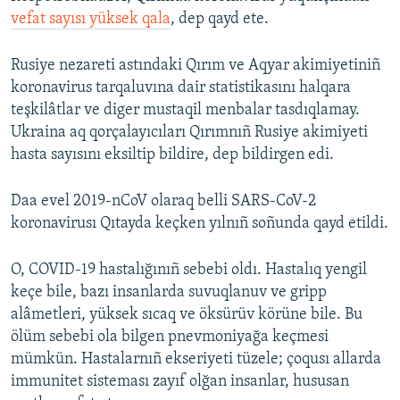
vefat sayısı yüksek qala
, dep qayd ete.
Rusiye nezareti astındaki Qırım ve Aqyar akimiyetiniñ
koronavirus tarqaluvına dair statistikasını halqara
teşkilâtlar ve diger mustaqil menbalar tasdıqlamay.
Ukraina aq qorçalayıcıları Qırımnıñ Rusiye akimiyeti
hasta sayısını eksiltip bildire, dep bildirgen edi.
Daa evel 2019-nCoV olaraq belli SARS-CoV-2
koronavirusı Qıtayda keçken yılnıñ soñunda qayd etildi.
O, COVID-19 hastalığınıñ sebebi oldı. Hastalıq yengil
keçe bile, bazı insanlarda suvuqlanuv ve gripp
alâmetleri, yüksek sıcaq ve öksürüv körüne bile. Bu
ölüm sebebi ola bilgen pnevmoniyağa keçmesi
mümkün. Hastalarnıñ ekseriyeti tüzele; çoqusı allarda
immunitet sisteması zayıf olğan insanlar, hususan