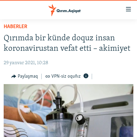
Link
açıqlığı
Esas
HABERLER
mündericege
HABERLER
Qırımda bir künde doquz insan
qaytmaq
SİYASET
Baş
koronavirustan vefat etti – akimiyet
İQTİSADİYAT
navigatsiyağa
qaytmaq
29 yanvar 2021, 10:28
CEMİYET
Qıdıruvğa
MEDENİYET
Paylaşmaq
VPN-siz oquñız
qaytmaq
İNSAN AQLARI
VİDEO
SÜRET
BLOGLAR
FİKİR