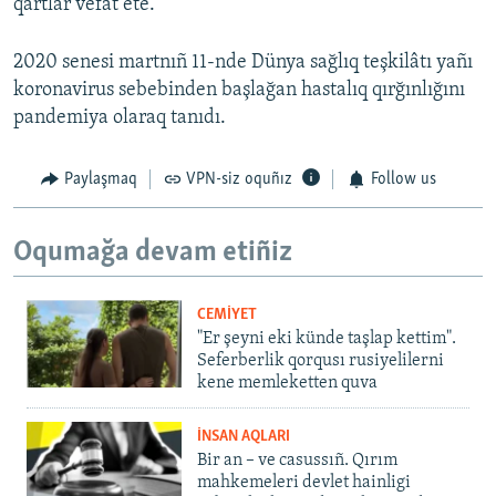
qartlar vefat ete.
2020 senesi martnıñ 11-nde Dünya sağlıq teşkilâtı yañı
koronavirus sebebinden başlağan hastalıq qırğınlığını
pandemiya olaraq tanıdı.
Paylaşmaq
VPN-siz oquñız
Follow us
Oqumağa devam etiñiz
CEMİYET
"Er şeyni eki künde taşlap kettim".
Seferberlik qorqusı rusiyelilerni
kene memleketten quva
İNSAN AQLARI
Bir an – ve casussıñ. Qırım
mahkemeleri devlet hainligi