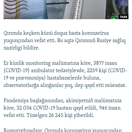
Русский
Українською
Qırımda keçken künü doquz hasta koronavirus
QOŞULIÑIZ!
yuqunçından vefat etti. Bu aqta Qırımnıñ Rusiye sağlıq
nazirligi bildire.
Er künlik monitoring malümatına köre, 3877 insan
RFE/RS bütün saytları
(COVID-19) ambulator tedaviylevde, 2259 kişi (COVID-
19 ve pnevmoniya) hastahanelerde buluna,
observatorlarğa alınğanlar yoq, dep qayd etti müessise.
Pandemiya başlağanından, akimiyetniñ malümatına
köre, 32 034 COVID-19 hastası qayd etildi, 946 insan
vefat etti. Tüzelgen 26 245 kişi yiberildi.
Rospotrebnadzor, Qırımda koronavirus yuqunçından