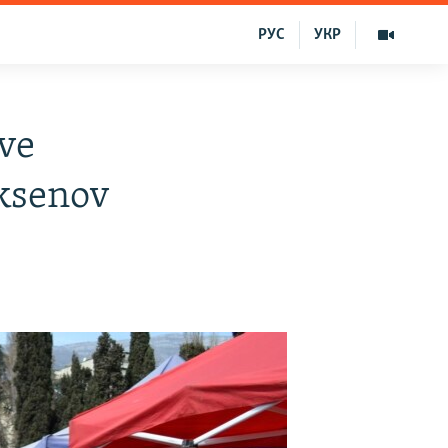
РУС
УКР
ve
ksenov