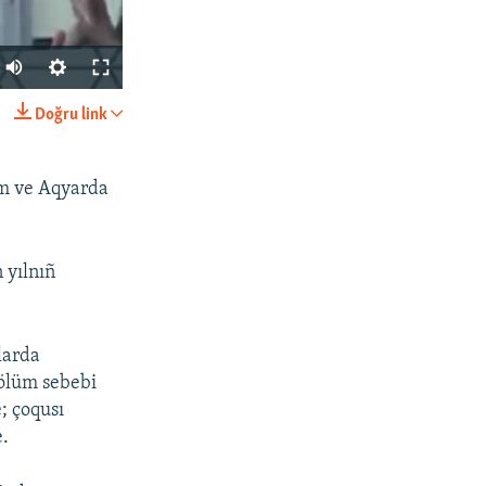
Auto
270p
Doğru link
SHARE
360p
404p
ım ve Aqyarda
1080p
 yılnıñ
px
width
nlarda
 ölüm sebebi
; çoqusı
e.