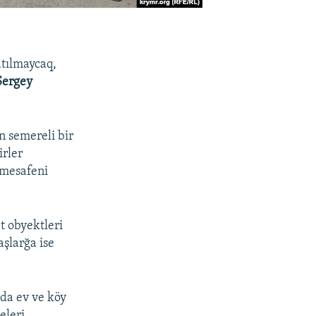
tılmaycaq,
Sergey
n semereli bir
irler
 mesafeni
t obyektleri
şlarğa ise
nda ev ve köy
eleri