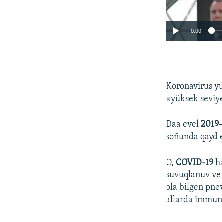
0:00
Koronavirus yu
«yüksek seviyel
Daa evel
2019
soñunda qayd e
O,
COVID-19
ha
suvuqlanuv ve 
ola bilgen pne
allarda immunit