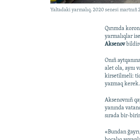
Yaltadaki yarmalıq. 2020 senesi martnıñ 
Qırımda korona
yarmalıqlar ise
Aksenov
bildir
Onıñ aytqanına
alet ola, aynı 
kirsetilmeli: 
yazmaq kerek
Aksenovnıñ qay
yanında vatand
sırada bir-bir
«Bundan ğayrı,
hocalıq ayvanl