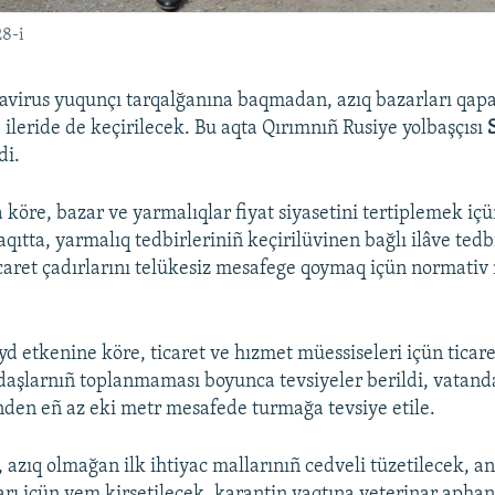
28-i
virus yuqunçı tarqalğanına baqmadan, azıq bazarları qapa
 ileride de keçirilecek. Bu aqta Qırımnıñ Rusiye yolbaşçısı
di.
 köre, bazar ve yarmalıqlar fiyat siyasetini tertiplemek içü
vaqıtta, yarmalıq tedbirleriniñ keçirilüvinen bağlı ilâve tedb
ticaret çadırlarını telükesiz mesafege qoymaq içün normativ
.
d etkenine köre, ticaret ve hızmet müessiseleri içün ticare
aşlarnıñ toplanmaması boyunca tevsiyeler berildi, vatanda
inden eñ az eki metr mesafede turmağa tevsiye etile.
 azıq olmağan ilk ihtiyac mallarınıñ cedveli tüzetilecek, a
arı içün yem kirsetilecek, karantin vaqtına veterinar aphan