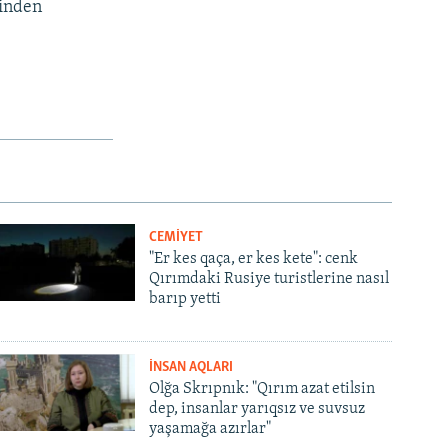
binden
CEMİYET
"Er kes qaça, er kes kete": cenk
Qırımdaki Rusiye turistlerine nasıl
barıp yetti
İNSAN AQLARI
Olğa Skrıpnık: "Qırım azat etilsin
dep, insanlar yarıqsız ve suvsuz
yaşamağa azırlar"