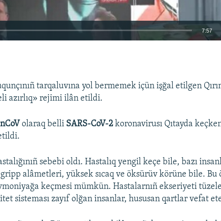
7:57
EMBED
qunçınıñ tarqaluvına yol bermemek içün işğal etilgen Qır
i azırlıq» rejimi ilân etildi.
Auto
270p
360p
404p
-nCoV
olaraq belli
SARS-CoV-2
koronavirusı Qıtayda keçken
tildi.
1080p
stalığınıñ sebebi oldı. Hastalıq yengil keçe bile, bazı insa
gripp alâmetleri, yüksek sıcaq ve öksürüv körüne bile. Bu
vmoniyağa keçmesi mümkün. Hastalarnıñ ekseriyeti tüzele
et sisteması zayıf olğan insanlar, hususan qartlar vefat et