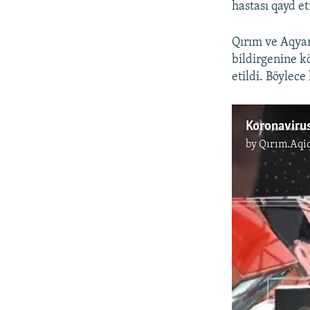
hastası qayd et
Qırım ve Aqyar
bildirgenine k
etildi. Böylece
Koronavirus
by
Qırım.Aqi