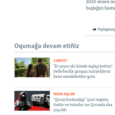
2020 senesi ma
başlağan hasta
Paylaşmaq
Oqumağa devam etiñiz
CEMİYET
"Er şeyni eki künde taşlap kettim".
Seferberlik qorqusı rusiyelilerni
kene memleketten quva
İNSAN AQLARI
"Qırım birdemligi" işini toqtattı,
tintüv ve tutuvlar ise Qırımda daa
çoq oldı