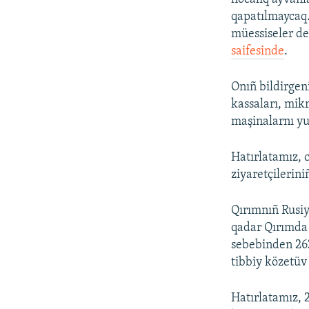
qapatılmaycaq.
müessiseler de
saifesinde
.
Onıñ bildirgen
kassaları, mikr
maşinalarnı yu
Hatırlatamız, 
ziyaretçilerin
Qırımnıñ Rusiy
qadar Qırımda 
sebebinden 262
tibbiy közetüv 
Hatırlatamız, 