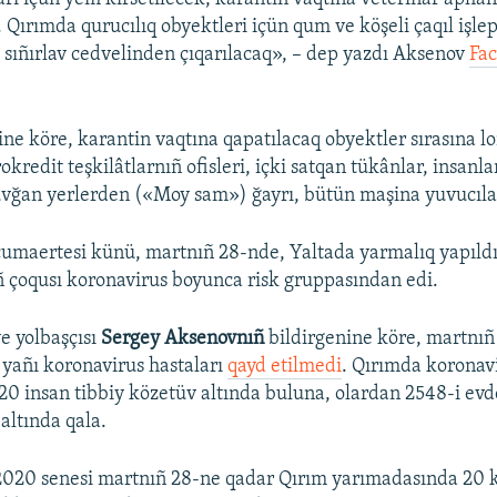
 Qırımda qurucılıq obyektleri içün qum ve köşeli çaqıl işle
 sıñırlav cedvelinden çıqarılacaq», – dep yazdı Aksenov
Fa
ine köre, karantin vaqtına qapatılacaq obyektler sırasına l
okredit teşkilâtlarnıñ ofisleri, içki satqan tükânlar, insanla
vğan yerlerden («Moy sam») ğayrı, bütün maşina yuvucıları
cumaertesi künü, martnıñ 28-nde, Yaltada yarmalıq yapıldı
iñ çoqusı koronavirus boyunca risk gruppasından edi.
e yolbaşçısı
Sergey Aksenovnıñ
bildirgenine köre, martnıñ
yañı koronavirus hastaları
qayd etilmedi
. Qırımda koronav
0 insan tibbiy közetüv altında buluna, olardan 2548-i ev
altında qala.
2020 senesi martnıñ 28-ne qadar Qırım yarımadasında 20 