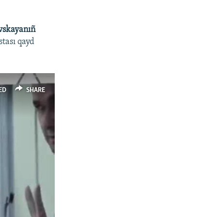
vskayanıñ
stası qayd
ED
SHARE