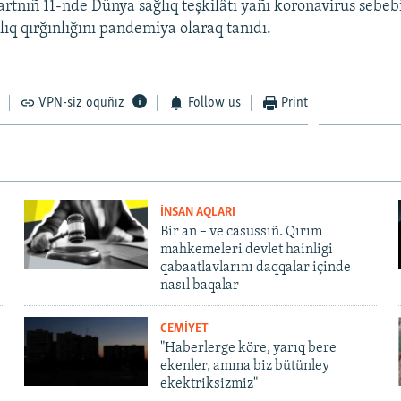
rtnıñ 11-nde Dünya sağlıq teşkilâtı yañı koronavirus sebe
lıq qırğınlığını pandemiya olaraq tanıdı.
VPN-siz oquñız
Follow us
Print
İNSAN AQLARI
Bir an – ve casussıñ. Qırım
mahkemeleri devlet hainligi
qabaatlavlarını daqqalar içinde
nasıl baqalar
CEMİYET
"Haberlerge köre, yarıq bere
ekenler, amma biz bütünley
ekektriksizmiz"