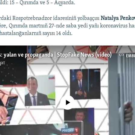
ildi: 15 – Qırımda ve 5 – Aqyarda.
daki Rospotrebnadzor idaresiniñ yolbaşçısı
Natalya Penko
öre, Qırımda martnıñ 27-nde saba yedi yañı koronavirus ha
 hastalanğanlarnıñ sayısı 14 oldı.
: yalan ve propaganda | StopFake News (video)
EMB
qat
No media source currently available