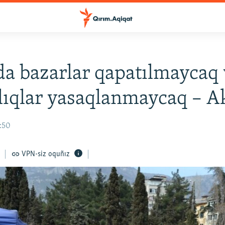
a bazarlar qapatılmaycaq 
ıqlar yasaqlanmaycaq – A
:50
VPN-siz oquñız