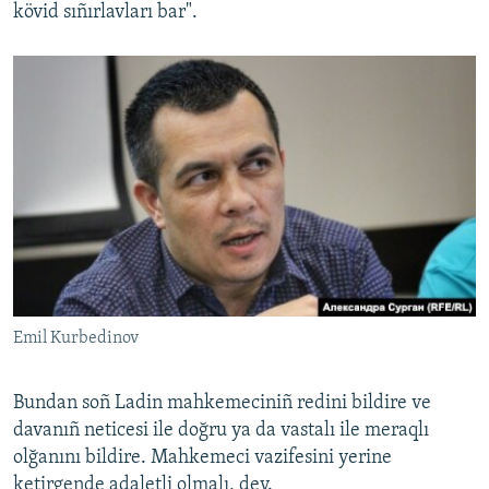
kövid sıñırlavları bar".
Emil Kurbedinov
Bundan soñ Ladin mahkemeciniñ redini bildire ve
davanıñ neticesi ile doğru ya da vastalı ile meraqlı
olğanını bildire. Mahkemeci vazifesini yerine
ketirgende adaletli olmalı, dey.