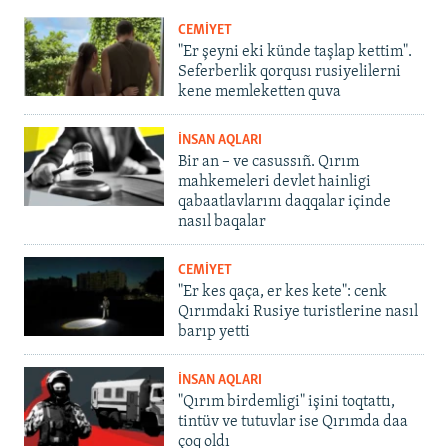
CEMİYET
"Er şeyni eki künde taşlap kettim".
Seferberlik qorqusı rusiyelilerni
kene memleketten quva
İNSAN AQLARI
Bir an – ve casussıñ. Qırım
mahkemeleri devlet hainligi
qabaatlavlarını daqqalar içinde
nasıl baqalar
CEMİYET
"Er kes qaça, er kes kete": cenk
Qırımdaki Rusiye turistlerine nasıl
barıp yetti
İNSAN AQLARI
"Qırım birdemligi" işini toqtattı,
tintüv ve tutuvlar ise Qırımda daa
çoq oldı