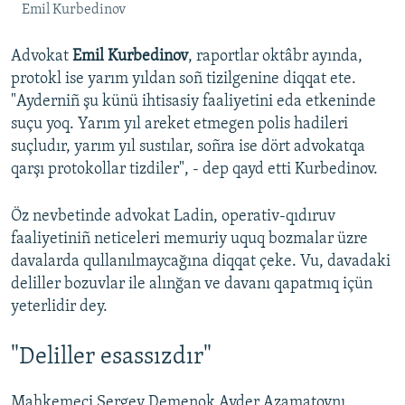
Emil Kurbedinov
Advokat
Emil Kurbedinov
, raportlar oktâbr ayında,
protokl ise yarım yıldan soñ tizilgenine diqqat ete.
"Ayderniñ şu künü ihtisasiy faaliyetini eda etkeninde
suçu yoq. Yarım yıl areket etmegen polis hadileri
suçludır, yarım yıl sustılar, soñra ise dört advokatqa
qarşı protokollar tizdiler", - dep qayd etti Kurbedinov.
Öz nevbetinde advokat Ladin, operativ-qıdıruv
faaliyetiniñ neticeleri memuriy uquq bozmalar üzre
davalarda qullanılmaycağına diqqat çeke. Vu, davadaki
deliller bozuvlar ile alınğan ve davanı qapatmıq içün
yeterlidir dey.
"Deliller esassızdır"
Mahkemeci Sergey Demenok Ayder Azamatovnı