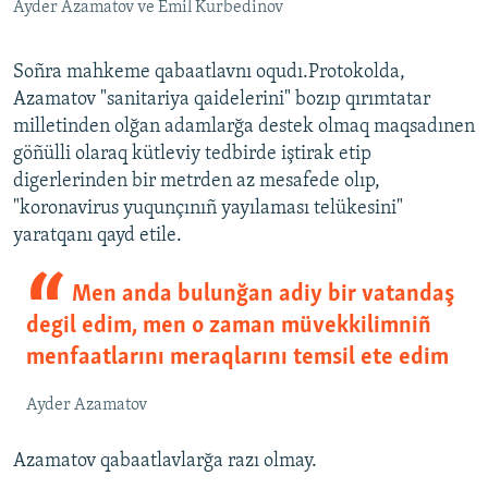
Ayder Azamatov ve Emil Kurbedinov
Soñra mahkeme qabaatlavnı oqudı.Protokolda,
Azamatov "sanitariya qaidelerini" bozıp qırımtatar
milletinden olğan adamlarğa destek olmaq maqsadınen
göñülli olaraq kütleviy tedbirde iştirak etip
digerlerinden bir metrden az mesafede olıp,
"koronavirus yuqunçınıñ yayılaması telükesini"
yaratqanı qayd etile.
Men anda bulunğan adiy bir vatandaş
degil edim, men o zaman müvekkilimniñ
menfaatlarını meraqlarını temsil ete edim
Ayder Azamatov
Azamatov qabaatlavlarğa razı olmay.