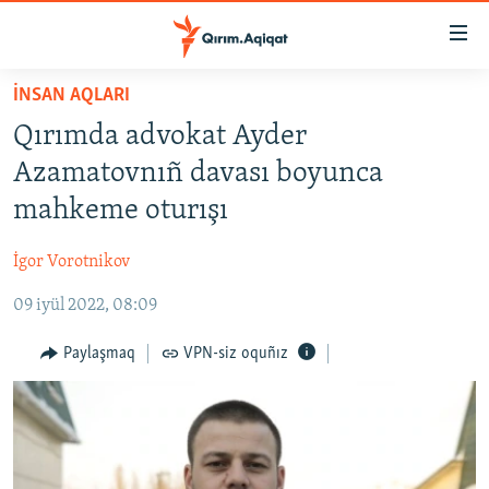
Link
açıqlığı
Esas
İNSAN AQLARI
mündericege
HABERLER
Qırımda advokat Ayder
qaytmaq
SİYASET
Baş
Azamatovnıñ davası boyunca
İQTİSADİYAT
navigatsiyağa
mahkeme oturışı
qaytmaq
CEMİYET
Qıdıruvğa
İgor Vorotnikov
MEDENİYET
qaytmaq
09 iyül 2022, 08:09
İNSAN AQLARI
VİDEO
Paylaşmaq
VPN-siz oquñız
SÜRET
BLOGLAR
FİKİR