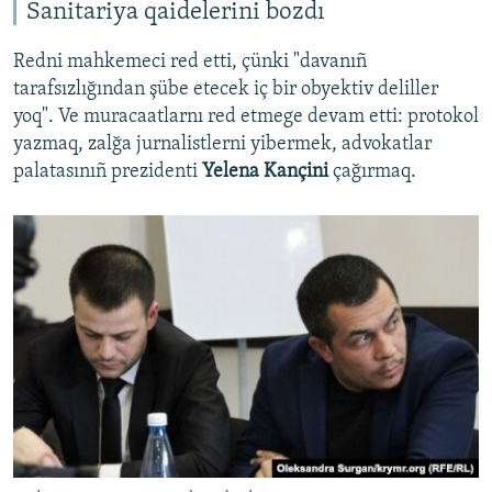
Sanitariya qaidelerini bozdı
Redni mahkemeci red etti, çünki "davanıñ
tarafsızlığından şübe etecek iç bir obyektiv deliller
yoq". Ve muracaatlarnı red etmege devam etti: protokol
yazmaq, zalğa jurnalistlerni yibermek, advokatlar
palatasınıñ prezidenti
Yelena Kançini
çağırmaq.