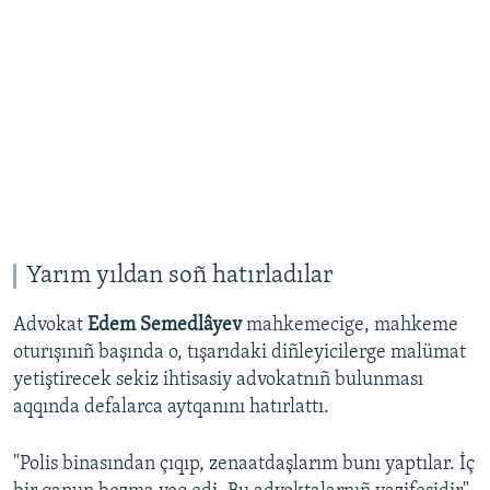
Yarım yıldan soñ hatırladılar
Advokat
Edem Semedlâyev
mahkemecige, mahkeme
oturışınıñ başında o, tışarıdaki diñleyicilerge malümat
yetiştirecek sekiz ihtisasiy advokatnıñ bulunması
aqqında defalarca aytqanını hatırlattı.
"Polis binasından çıqıp, zenaatdaşlarım bunı yaptılar. İç