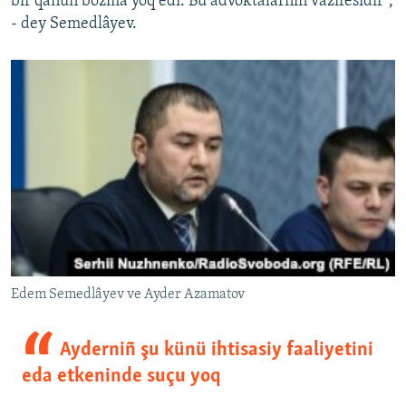
bir qanun bozma yoq edi. Bu advoktalarnıñ vazifesidir",
- dey Semedlâyev.
Edem Semedlâyev ve Ayder Azamatov
Ayderniñ şu künü ihtisasiy faaliyetini
eda etkeninde suçu yoq