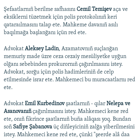
Şefaatlarnıñ berilme safhasını
Cemil Temişev
aça ve
eksiklerni tüzetmek içün polis protokolınıñ keri
qataraılmasını talap ete. Mahkeme davanıñ asılı
baqılmağa başlanğanı içün red ete.
Advokat
Aleksey Ladin
, Azamatovnıñ suçlanğan
memuriy made üzre ceza cezaiy mesüliyetke uyğun
olğanı sebebinden prokurornıñ çağırılmasını istey.
Advokat, sorğu içün polis hadimleriniñ de celp
etilmesinde israr ete. Mahkemeci bu muracaatlarnı red
ete.
Advokat
Emil Kurbedinov
şaatlarnıñ - qılar
Nelepa ve
Asanovanıñ
çağırılmasını istey. Mahkemeci kene red
ete, onıñ fikrince şaatlarnıñ buña alâqası yoq. Bundan
soñ
Safiye Şabanova
üç diñleyiciniñ zalğa yiberilmesini
istey. Mahkemeci kene red ete, çünki "şeerde alâ daa