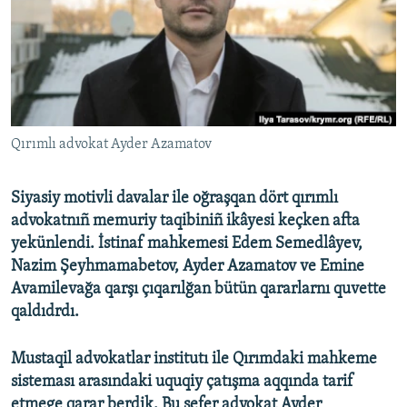
Русский
Українською
QOŞULIÑIZ!
Qırımlı advokat Ayder Azamatov
Siyasiy motivli davalar ile oğraşqan dört qırımlı
RFE/RS bütün saytları
advokatnıñ memuriy taqibiniñ ikâyesi keçken afta
yekünlendi. İstinaf mahkemesi Edem Semedlâyev,
Nazim Şeyhmamabetov, Ayder Azamatov ve Emine
Avamilevağa qarşı çıqarılğan bütün qararlarnı quvette
qaldıdrdı.
Mustaqil advokatlar institutı ile Qırımdaki mahkeme
sisteması arasındaki uquqiy çatışma aqqında tarif
etmege qarar berdik. Bu sefer advokat Ayder