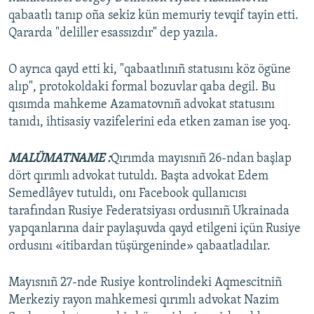
qabaatlı tanıp oña sekiz kün memuriy tevqif tayin etti.
Qararda "deliller esassızdır" dep yazıla.
O ayrıca qayd etti ki, "qabaatlınıñ statusını köz ögüne
alıp", protokoldaki formal bozuvlar qaba degil. Bu
qısımda mahkeme Azamatovnıñ advokat statusını
tanıdı, ihtisasiy vazifelerini eda etken zaman ise yoq.
MALÜMATNAME :
Qırımda mayısnıñ 26-ndan başlap
dört qırımlı advokat tutuldı. Başta advokat Edem
Semedlâyev tutuldı, onı Facebook qullanıcısı
tarafından Rusiye Federatsiyası ordusınıñ Ukrainada
yapqanlarına dair paylaşuvda qayd etilgeni içün Rusiye
ordusını «itibardan tüşürgeninde» qabaatladılar.
Mayısnıñ 27-nde Rusiye kontrolindeki Aqmescitniñ
Merkeziy rayon mahkemesi qırımlı advokat Nazim