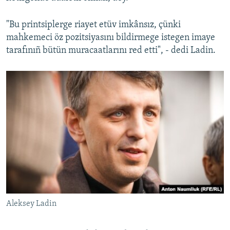
"Bu printsiplerge riayet etüv imkânsız, çünki
mahkemeci öz pozitsiyasını bildirmege istegen imaye
tarafınıñ bütün muracaatlarını red etti", - dedi Ladin.
Aleksey Ladin