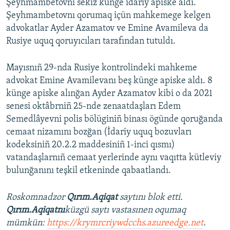
Şeyhmambetovnı sekiz künge idariy apiske aldı.
Şeyhmambetovnı qorumaq içün mahkemege kelgen
advokatlar Ayder Azamatov ve Emine Avamileva da
Rusiye uquq qoruyıcıları tarafından tutuldı.
Mayısnıñ 29-nda Rusiye kontrolindeki mahkeme
advokat Emine Avamilevanı beş künge apiske aldı. 8
künge apiske alınğan Ayder Azamatov kibi o da 2021
senesi oktâbrniñ 25-nde zenaatdaşları Edem
Semedlâyevni polis bölüginiñ binası ögünde qoruğanda
cemaat nizamını bozğan (İdariy uquq bozuvları
kodeksiniñ 20.2.2 maddesiniñ 1-inci qısmı)
vatandaşlarnıñ cemaat yerlerinde aynı vaqıtta kütleviy
bulunğanını teşkil etkeninde qabaatlandı.
Roskomnadzor
Qırım.Aqiqat
saytını blok etti.
Qırım.Aqiqatnı
küzgü saytı vastasınen oqumaq
mümkün:
https://krymrcriywdcchs.azureedge.net
.