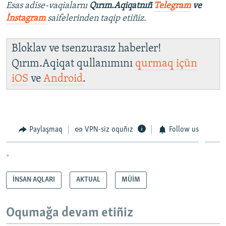
Esas adise-vaqialarnı
Qırım.Aqiqatnıñ
Telegram
ve
İnstagram
saifelerinden taqip etiñiz.
Bloklav ve tsenzurasız haberler!
Qırım.Aqiqat qullanımını
qurmaq içün
iOS
ve
Android
.
Paylaşmaq
VPN-siz oquñız
Follow us
*
İNSAN AQLARI
AKTUAL
MÜİM
Oqumağa devam etiñiz