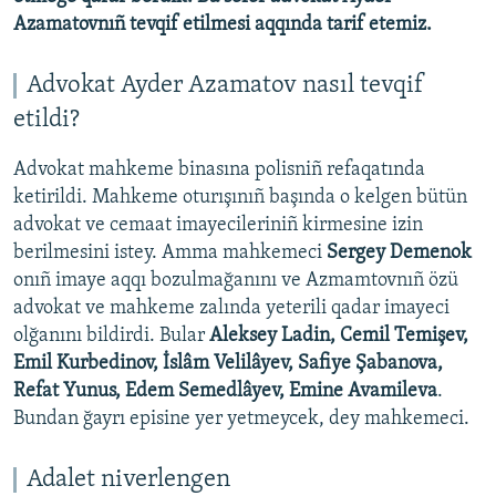
Azamatovnıñ tevqif etilmesi aqqında tarif etemiz.
Advokat Ayder Azamatov nasıl tevqif
etildi?
Advokat mahkeme binasına polisniñ refaqatında
ketirildi. Mahkeme oturışınıñ başında o kelgen bütün
advokat ve cemaat imayecileriniñ kirmesine izin
berilmesini istey. Amma mahkemeci
Sergey Demenok
onıñ imaye aqqı bozulmağanını ve Azmamtovnıñ özü
advokat ve mahkeme zalında yeterili qadar imayeci
olğanını bildirdi. Bular
Aleksey Ladin, Cemil Temişev,
Emil Kurbedinov, İslâm Velilâyev, Safiye Şabanova,
Refat Yunus, Edem Semedlâyev, Emine Avamileva
.
Bundan ğayrı episine yer yetmeycek, dey mahkemeci.
Adalet niverlengen