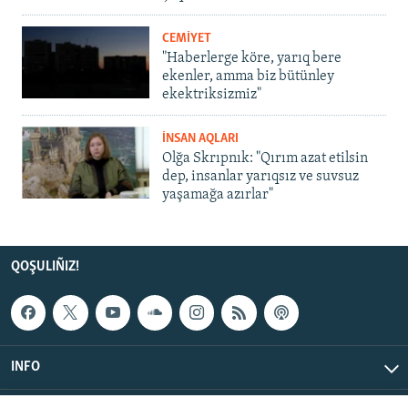
CEMİYET
"Haberlerge köre, yarıq bere
ekenler, amma biz bütünley
ekektriksizmiz"
İNSAN AQLARI
Olğa Skrıpnık: "Qırım azat etilsin
dep, insanlar yarıqsız ve suvsuz
yaşamağa azırlar"
QOŞULIÑIZ!
INFO