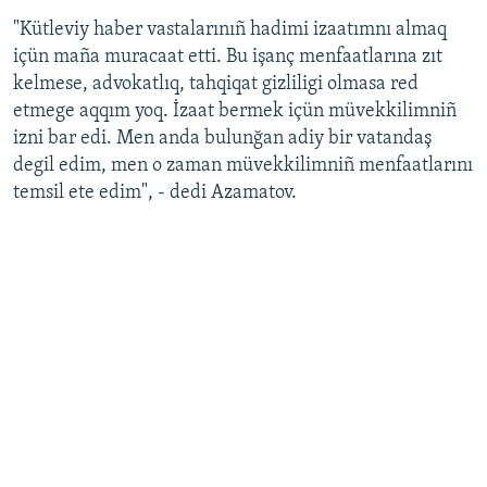
"Kütleviy haber vastalarınıñ hadimi izaatımnı almaq
içün maña muracaat etti. Bu işanç menfaatlarına zıt
kelmese, advokatlıq, tahqiqat gizliligi olmasa red
etmege aqqım yoq. İzaat bermek içün müvekkilimniñ
izni bar edi. Men anda bulunğan adiy bir vatandaş
degil edim, men o zaman müvekkilimniñ menfaatlarını
temsil ete edim", - dedi Azamatov.