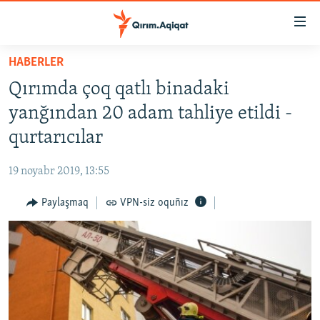
Link
açıqlığı
Esas
HABERLER
mündericege
HABERLER
Qırımda çoq qatlı binadaki
qaytmaq
SİYASET
Baş
yanğından 20 adam tahliye etildi -
İQTİSADİYAT
navigatsiyağa
qurtarıcılar
qaytmaq
CEMİYET
Qıdıruvğa
19 noyabr 2019, 13:55
MEDENİYET
qaytmaq
Paylaşmaq
VPN-siz oquñız
İNSAN AQLARI
VİDEO
SÜRET
BLOGLAR
FİKİR