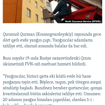
Русский
Українською
QOŞULIÑIZ!
Qırımnıñ Qurman (Krasnogvardeyskiy) rayonında gece
dört qatlı evde yanğın çıqtı. Yanğıncılar adamlarnı
tahliye etti, olarnıñ arasında balalar da bar edi.
RFE/RS bütün saytları
Bunı noyabr 19-ında Rusiye nezaretindenki Qırım
ükümetiniñ FVN-niñ matbuat hızmeti bildirdi.
"Yanğıncılar, birinci qatta eki közlü evde bir hane
yanğanını tayin etti. Böylece, taqım, pek tütegen ateşni
söndürip başladı. Bunıñnen beraber qurtarıcılar, qomşu
kvartiralarınıñ bütün sakinlerini tahliye etti. Umumen
20 adamnı yanğan binadan çıqardılar, olardan 5-i -