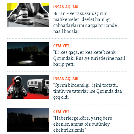
İNSAN AQLARI
Bir an – ve casussıñ. Qırım
mahkemeleri devlet hainligi
qabaatlavlarını daqqalar içinde
nasıl baqalar
CEMİYET
"Er kes qaça, er kes kete": cenk
Qırımdaki Rusiye turistlerine nasıl
barıp yetti
İNSAN AQLARI
"Qırım birdemligi" işini toqtattı,
tintüv ve tutuvlar ise Qırımda daa
çoq oldı
CEMİYET
"Haberlerge köre, yarıq bere
ekenler, amma biz bütünley
ekektriksizmiz"