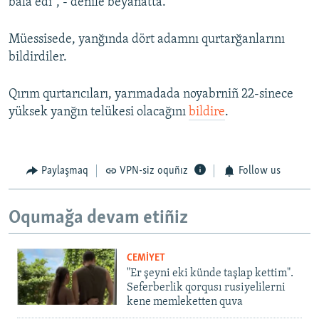
bala edi", - denile beyanatta.
Müessisede, yanğında dört adamnı qurtarğanlarını
bildirdiler.
Qırım qurtarıcıları, yarımadada noyabrniñ 22-sinece
yüksek yanğın telükesi olacağını
bildire
.
Paylaşmaq
VPN-siz oquñız
Follow us
Oqumağa devam etiñiz
CEMİYET
"Er şeyni eki künde taşlap kettim".
Seferberlik qorqusı rusiyelilerni
kene memleketten quva