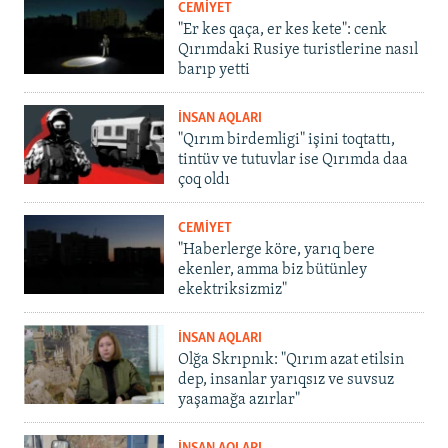
CEMİYET
"Er kes qaça, er kes kete": cenk
Qırımdaki Rusiye turistlerine nasıl
barıp yetti
İNSAN AQLARI
"Qırım birdemligi" işini toqtattı,
tintüv ve tutuvlar ise Qırımda daa
çoq oldı
CEMİYET
"Haberlerge köre, yarıq bere
ekenler, amma biz bütünley
ekektriksizmiz"
İNSAN AQLARI
Olğa Skrıpnık: "Qırım azat etilsin
dep, insanlar yarıqsız ve suvsuz
yaşamağa azırlar"