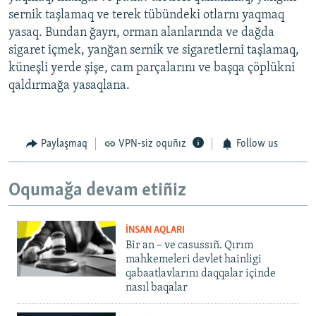
sernik taşlamaq ve terek tübündeki otlarnı yaqmaq
yasaq. Bundan ğayrı, orman alanlarında ve dağda
sigaret içmek, yanğan sernik ve sigaretlerni taşlamaq,
küneşli yerde şişe, cam parçalarını ve başqa çöplükni
qaldırmağa yasaqlana.
Paylaşmaq
VPN-siz oquñız
Follow us
Oqumağa devam etiñiz
İNSAN AQLARI
Bir an – ve casussıñ. Qırım
mahkemeleri devlet hainligi
qabaatlavlarını daqqalar içinde
nasıl baqalar