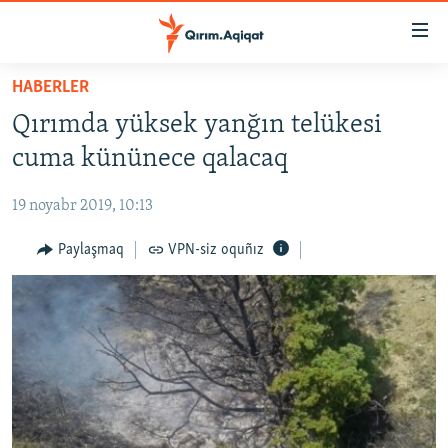
Link
açıqlığı
Esas
HABERLER
mündericege
HABERLER
Qırımda yüksek yanğın telükesi
qaytmaq
SİYASET
Baş
cuma kününece qalacaq
İQTİSADİYAT
navigatsiyağa
qaytmaq
19 noyabr 2019, 10:13
CEMİYET
Qıdıruvğa
MEDENİYET
Paylaşmaq
VPN-siz oquñız
qaytmaq
İNSAN AQLARI
VİDEO
SÜRET
BLOGLAR
FİKİR