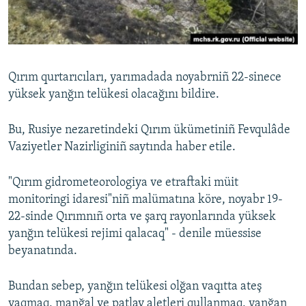
Русский
Українською
Qırım qurtarıcıları, yarımadada noyabrniñ 22-sinece
QOŞULIÑIZ!
yüksek yanğın telükesi olacağını bildire.
Bu, Rusiye nezaretindeki Qırım ükümetiniñ Fevqulâde
Vaziyetler Nazirliginiñ saytında haber etile.
RFE/RS bütün saytları
"Qırım gidrometeorologiya ve etraftaki müit
monitoringi idaresi"niñ malümatına köre, noyabr 19-
22-sinde Qırımnıñ orta ve şarq rayonlarında yüksek
yanğın telükesi rejimi qalacaq" - denile müessise
beyanatında.
Bundan sebep, yanğın telükesi olğan vaqıtta ateş
yaqmaq, manğal ve patlav aletleri qullanmaq, yanğan