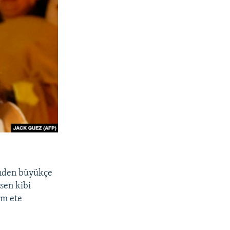
senden büyükçe
sen kibi
am ete