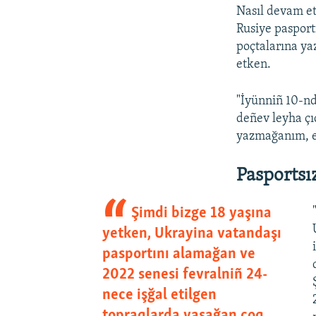
Nasıl devam et
Rusiye pasport
poçtalarına y
etken.
"İyünniñ 10-nd
deñev leyha çı
yazmağanım, eşi
Pasportsı
Şimdi bizge 18 yaşına
yetken, Ukrayina vatandaşı
pasportını alamağan ve
2022 senesi fevralniñ 24-
nece işğal etilgen
topraqlarda yaşağan çoq