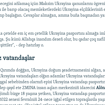
ecegini añlamaq içün Maksim Ukrayina qanunlarını ögrenip
ı ile barıp olacaq memleketlerdeki Ukrayina elçilikleriniñ 
azıp başlağan. Cevaplar almağan, amma buña baqmadan 
a çetelde em iç em çetellik Ukrayina pasportını almağa i
qa. Şu künü Allahqa inandım deseñ olur, bu qadar çoq nafi
ttiler", - dep hatırlay o.
z vatandaşlar
"Qırımda doğğan, Ukrayina doğum şeadetnamesini alğan, 
Ukrayina vatandaşları olğan adamlar Ukrayina vatandaşla
işgal sebebinden olarnıñ episi Ukrayina vatandaşı pasportın
dep qayd ete ZMINA insan aqları merkeziniñ idarecisi
Alön
Şimdi bizge 18 yaşına yetken, Ukrayina vatandaşı pasportı
2022 senesi fevralniñ 24-nece işğal etilgen topraqlarda ya