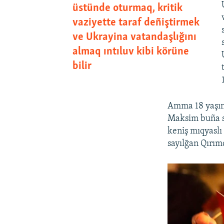
üstünde oturmaq, kritik
vaziyette taraf deñiştirmek
ve Ukrayina vatandaşlığını
almaq ıntıluv kibi körüne
bilir
Amma 18 yaşını
Maksim buña s
keniş mıqyaslı
sayılğan Qırım