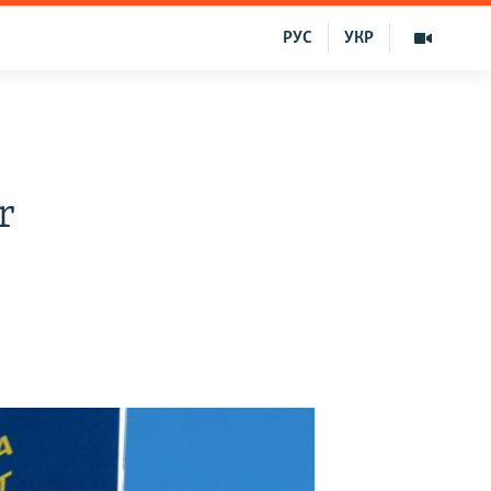
РУС
УКР
ar