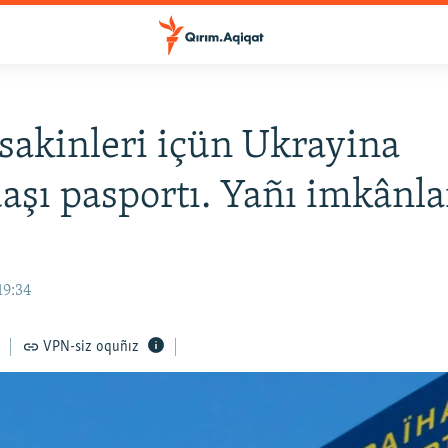
sakinleri içün Ukrayina
aşı pasportı. Yañı imkânl
19:34
VPN-siz oquñız