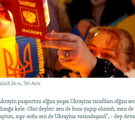
alniñ 26-sı, Tel-Aviv
 ukrayin pasportını alğan yoqsa Ukrayina tarafdarı olğan 
dımğa kele. Olar deyler: sen de bunı yapıp olursıñ, men de 
aptım, aqır-soñu sen de Ukrayina vatandaşısıñ", - dep dev