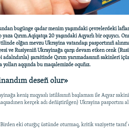
undan bugünge qadar menim yaşımdaki çevrelerdeki laflar 
p yaza Qırım.Aqiqatqa 20 yaşındaki Aqyarlı bir oquyıcı. Onı
 tilinde olğan mevzu Ukrayina vatandaşı pasportınıñ alınma
yesi ve Rusiyeniñ Ukrayinağa qarşı devam etken cenk (Rus
bi adalndırıla) şaraitinde Qırım yarımadasınıñ sakinleri iç
a yolları aqqında bu maqalemizde oquñız.
inandım deseñ olur»
yinağa keniş mıqyaslı istilâsınıñ başlaması ile Aqyar sakin
maqsadınen kerçek adı deñiştirilgen) Ukrayina pasportını a
"Birden eki oturğıç üstünde oturmaq, kritik vaziyette taraf