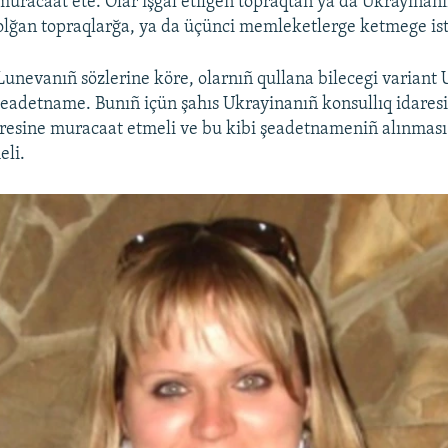
muracaat ete. Olar işğal etilgen topraqtan ya da Ukrayinan
olğan topraqlarğa, ya da üçünci memleketlerge ketmege ist
Lunevanıñ sözlerine köre, olarnıñ qullana bilecegi variant
eadetname. Bunıñ içün şahıs Ukrayinanıñ konsullıq idaresi
resine muracaat etmeli ve bu kibi şeadetnameniñ alınması 
eli.