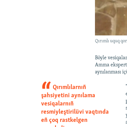
Qırımlı uquq qor
Böyle vesiqala
Amma ekspertle
aynılanması iç
Qırımlılarnıñ
şahsiyetini aynılama
vesiqalarnıñ
resmiyleştirilüvi vaqtında
eñ çoq rastkelgen