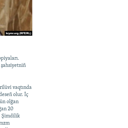
piyaları.
 şahsiyetniñ
rilüvi vaqtında
eseñ olur. İç
kün olğan
lğan 20
. Şimdilik
nimzm