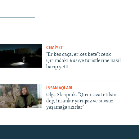
CEMİYET
"Er kes qaça, er kes kete": cenk
Qırımdaki Rusiye turistlerine nasıl
barıp yetti
İNSAN AQLARI
Olğa Skrıpnık: "Qırım azat etilsin
dep, insanlar yarıqsız ve suvsuz
yaşamağa azırlar"