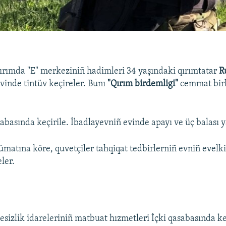
Qırımda "E" merkeziniñ hadimleri 34 yaşındaki qırımtatar
R
vinde tintüv keçireler. Bunı
"Qırım birdemligi"
cemmat bir
sabasında keçirile. İbadlayevniñ evinde apayı ve üç balası y
ümatına köre, quvetçiler tahqiqat tedbirlerniñ evniñ evelki 
eler.
esizlik idareleriniñ matbuat hızmetleri İçki qasabasında ke