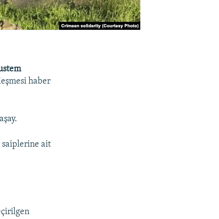
ustem
leşmesi haber
aşay.
saiplerine ait
çirilgen