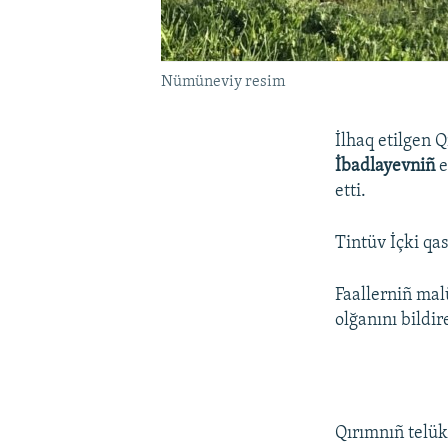
Nümüneviy resim
İlhaq etilgen 
İbadlayevniñ
e
etti.
Tintüv İçki qa
Faallerniñ mal
olğanını bildir
Qırımnıñ telük