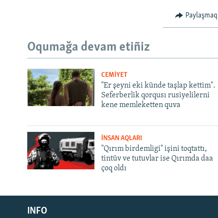
Paylaşmaq
Oqumağa devam etiñiz
CEMİYET
"Er şeyni eki künde taşlap kettim".
Seferberlik qorqusı rusiyelilerni
kene memleketten quva
İNSAN AQLARI
"Qırım birdemligi" işini toqtattı,
tintüv ve tutuvlar ise Qırımda daa
çoq oldı
Русский
INFO
Українською