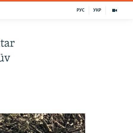
РУС
УКР
tar
üv