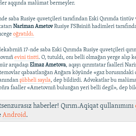
rler aqqında malümat bermeyler.
de saba Rusiye quvetçileri tarafından Eski Qırımda tintüv
tatarı
Nariman Ametov
Rusiye FSBsiniñ hadimleri tarafınd
ncege
oğratıldı.
dekabrniñ 17-nde saba Eski Qırımda Rusiye quvetçileri qırı
tovnıñ
evini tintti
. O, tutuldı, onı belli olmağan yerge alıp ke
mür arqadaşı
Elmaz Ametova
, aqayı qırımtatar faalleri Nar
temovlar qabaatlanğan Anğara köyünde «gaz borusındaki 
ğanından
şübheli sayıla
, dep bildirdi. Advokatlar bu malüm
oñra faaller «Ametovnıñ bulunğan yeri belli degil», dep bil
 tsenzurasız haberler! Qırım.Aqiqat qullanımını
e
Android
.