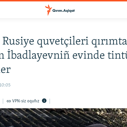
 Rusiye quvetçileri qırımta
 İbadlayevniñ evinde tint
ler
 10:05
VPN-siz oquñız