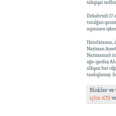
tahqiqat tedbi
Dekabrniñ 17-n
tutulğan qırım
aqımınen işke
Hatırlatamız, 
Nariman Ame
Narimannıñ ö
ağa-qardaş Ah
alâqası bar ol
tasdıqlamay. S
Bloklav ve
içün
iOS
v