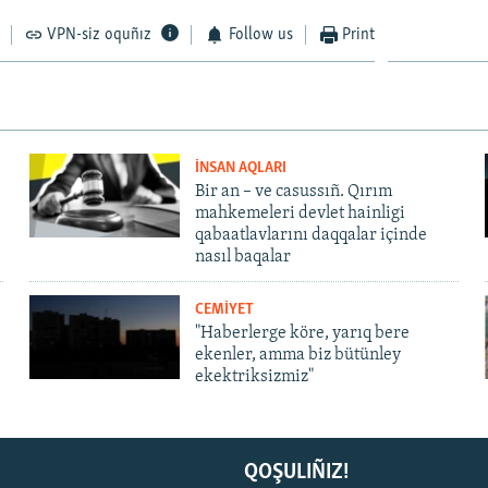
VPN-siz oquñız
Follow us
Print
İNSAN AQLARI
Bir an – ve casussıñ. Qırım
mahkemeleri devlet hainligi
qabaatlavlarını daqqalar içinde
nasıl baqalar
CEMİYET
"Haberlerge köre, yarıq bere
ekenler, amma biz bütünley
ekektriksizmiz"
QOŞULIÑIZ!