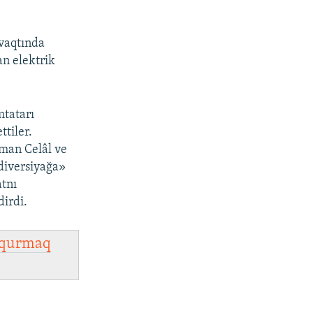
 vaqtında
an elektrik
mtatarı
ttiler.
iman Celâl ve
diversiyağa»
atnı
dirdi.
qurmaq