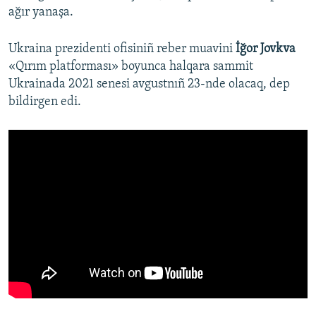
ağır yanaşa.
Ukraina prezidenti ofisiniñ reber muavini
İğor Jovkva
«Qırım platforması» boyunca halqara sammit
Ukrainada 2021 senesi avgustnıñ 23-nde olacaq, dep
bildirgen edi.