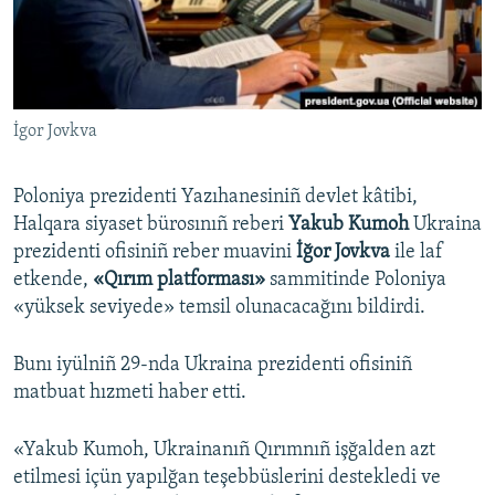
Русский
Українською
İgor Jovkva
QOŞULIÑIZ!
Poloniya prezidenti Yazıhanesiniñ devlet kâtibi,
Halqara siyaset bürosınıñ reberi
Yakub Kumoh
Ukraina
RFE/RS bütün saytları
prezidenti ofisiniñ reber muavini
İğor Jovkva
ile laf
etkende,
«Qırım platforması»
sammitinde Poloniya
«yüksek seviyede» temsil olunacacağını bildirdi.
Bunı iyülniñ 29-nda Ukraina prezidenti ofisiniñ
matbuat hızmeti haber etti.
«Yakub Kumoh, Ukrainanıñ Qırımnıñ işğalden azt
etilmesi içün yapılğan teşebbüslerini destekledi ve