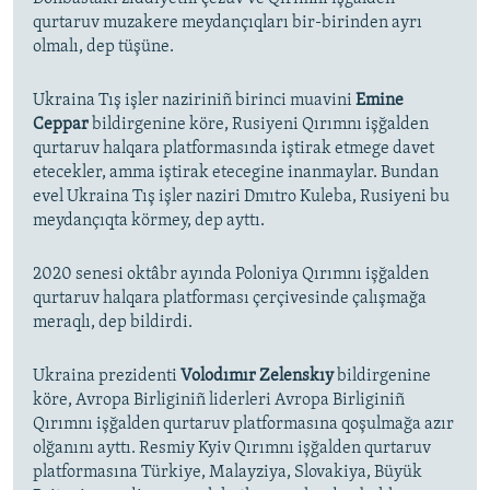
qurtaruv muzakere meydançıqları bir-birinden ayrı
olmalı, dep tüşüne.
Ukraina Tış işler naziriniñ birinci muavini
Emine
Ceppar
bildirgenine köre, Rusiyeni Qırımnı işğalden
qurtaruv halqara platformasında iştirak etmege davet
etecekler, amma iştirak etecegine inanmaylar. Bundan
evel Ukraina Tış işler naziri Dmıtro Kuleba, Rusiyeni bu
meydançıqta körmey, dep ayttı.
2020 senesi oktâbr ayında Poloniya Qırımnı işğalden
qurtaruv halqara platforması çerçivesinde çalışmağa
meraqlı, dep bildirdi.
Ukraina prezidenti
Volodımır Zelenskıy
bildirgenine
köre, Avropa Birliginiñ liderleri Avropa Birliginiñ
Qırımnı işğalden qurtaruv platformasına qoşulmağa azır
olğanını ayttı. Resmiy Kyiv Qırımnı işğalden qurtaruv
platformasına Türkiye, Malayziya, Slovakiya, Büyük