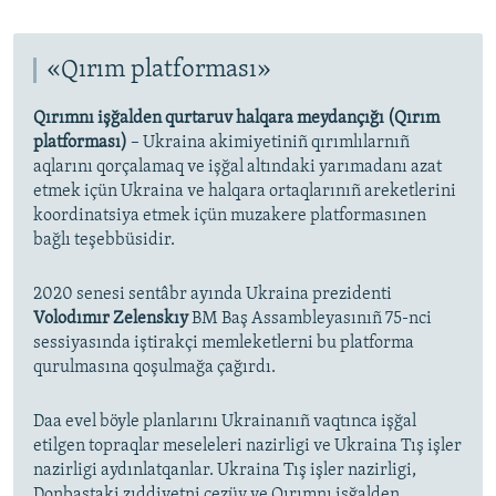
«Qırım platforması»
Qırımnı işğalden qurtaruv halqara meydançığı (Qırım
platforması)
– Ukraina akimiyetiniñ qırımlılarnıñ
aqlarını qorçalamaq ve işğal altındaki yarımadanı azat
etmek içün Ukraina ve halqara ortaqlarınıñ areketlerini
koordinatsiya etmek içün muzakere platformasınen
bağlı teşebbüsidir.
2020 senesi sentâbr ayında Ukraina prezidenti
Volodımır Zelenskıy
BM Baş Assambleyasınıñ 75-nci
sessiyasında iştirakçi memleketlerni bu platforma
qurulmasına qoşulmağa çağırdı.
Daa evel böyle planlarını Ukrainanıñ vaqtınca işğal
etilgen topraqlar meseleleri nazirligi ve Ukraina Tış işler
nazirligi aydınlatqanlar. Ukraina Tış işler nazirligi,
Donbastaki zıddiyetni çezüv ve Qırımnı işğalden