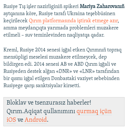
Rusiye Tış işler nazirliginiñ spikeri
Mariya Zaharovanıñ
aytqanına köre, Rusiye tarafı Ukraina teşebbüsinen
keçirilecek
Qırım platformasında iştirak etmege azır
,
amma meydançıqta yarımada problemleri muzakere
etilmeli – suv teminlevinden naqliyatqa qadar.
Kreml, Rusiye 2014 senesi işğal etken Qırımnıñ topraq
mensüpligi meselesi muzakere etilmeycek, dep
bildirgen edi. 2014 senesi AB ve ABD Qırım işğali ve
Rusiyeden destek alğan «DNR» ve «LNR» tarafından
bir qısmı işğal etilgen Donbastaki vaziyet sebebinden
Rusiyege qarşı sanktsiyalar kirsetti.
Bloklav ve tsenzurasız haberler!
Qırım.Aqiqat qullanımını
qurmaq içün
iOS
ve
Android
.