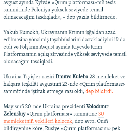
avgust ayında Kyivde «Qırım platforması»nıñ tesis
sammitinde Poloniya yüksek seviyede temsil
olunacacağını tasdıqladı», – dep yazıla bildirmede.
Yakub Kumokh, Ukraynanın Krımın işğaldan azad
edilməsinə yönəlmiş təşəbbüslərini dəstəklədiyini ifadə
etdi və Polşanın Avqust ayında Kiyevdə Krım
Platformasının açılış zirvəsində yüksək səviyyədə təmsil
olunacağını təsdiqlədi.
Ukraina Tış işler naziri
Dmıtro Kuleba
28 memleket ve
halqara teşkilât avgustnıñ 23-nde «Qırım platforması»
sammitinde iştirak etmege razı oldı,
dep bildirdi.
Mayısnıñ 20-nde Ukraina prezidenti
Volodımır
Zelenskıy
«Qırım platforması» sammitine
30
memleketniñ vekilleri kelecek
, dep ayttı. Onıñ
bildirgenine köre, Rusiye «Qırım platformasını» pek