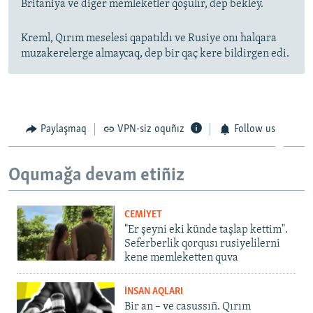
Britaniya ve diger memleketler qoşulır, dep bekley.
Kreml, Qırım meselesi qapatıldı ve Rusiye onı halqara
muzakerelerge almaycaq, dep bir qaç kere bildirgen edi.
Paylaşmaq
VPN-siz oquñız
Follow us
Oqumağa devam etiñiz
CEMİYET
"Er şeyni eki künde taşlap kettim".
Seferberlik qorqusı rusiyelilerni
kene memleketten quva
İNSAN AQLARI
Bir an – ve casussıñ. Qırım