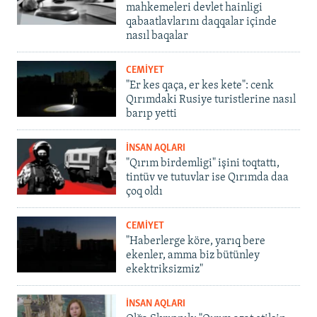
mahkemeleri devlet hainligi
qabaatlavlarını daqqalar içinde
nasıl baqalar
CEMİYET
"Er kes qaça, er kes kete": cenk
Qırımdaki Rusiye turistlerine nasıl
barıp yetti
İNSAN AQLARI
"Qırım birdemligi" işini toqtattı,
tintüv ve tutuvlar ise Qırımda daa
çoq oldı
CEMİYET
"Haberlerge köre, yarıq bere
ekenler, amma biz bütünley
ekektriksizmiz"
İNSAN AQLARI