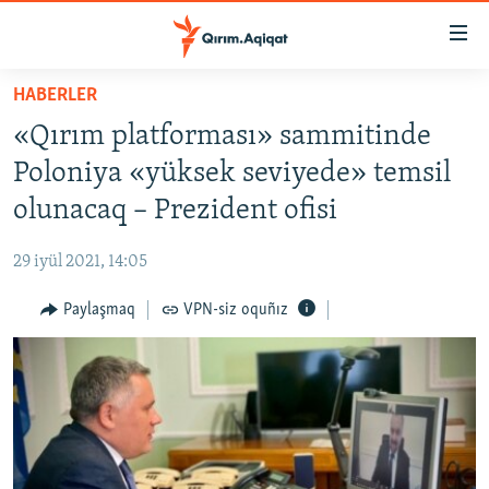
Link
açıqlığı
Esas
HABERLER
mündericege
HABERLER
«Qırım platforması» sammitinde
qaytmaq
SİYASET
Baş
Poloniya «yüksek seviyede» temsil
İQTİSADİYAT
navigatsiyağa
olunacaq – Prezident ofisi
qaytmaq
CEMİYET
Qıdıruvğa
29 iyül 2021, 14:05
MEDENİYET
qaytmaq
Paylaşmaq
VPN-siz oquñız
İNSAN AQLARI
VİDEO
SÜRET
BLOGLAR
FİKİR