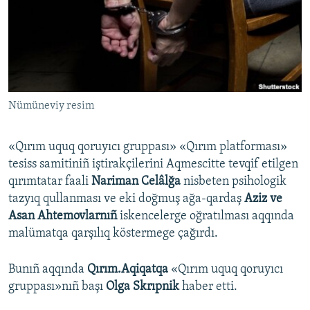
Русский
Українською
QOŞULIÑIZ!
Nümüneviy resim
«Qırım uquq qoruyıcı gruppası» «Qırım platforması»
RFE/RS bütün saytları
tesiss samitiniñ iştirakçilerini Aqmescitte tevqif etilgen
qırımtatar faali
Nariman Celâlğa
nisbeten psihologik
tazyıq qullanması ve eki doğmuş ağa-qardaş
Aziz ve
Asan Ahtemovlarnıñ
iskencelerge oğratılması aqqında
malümatqa qarşılıq köstermege çağırdı.
Bunıñ aqqında
Qırım.Aqiqatqa
«Qırım uquq qoruyıcı
gruppası»nıñ başı
Olga Skrıpnik
haber etti.