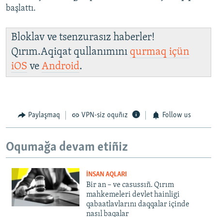
başlattı.
Bloklav ve tsenzurasız haberler!
Qırım.Aqiqat qullanımını
qurmaq içün
iOS
ve
Android
.
Paylaşmaq
VPN-siz oquñız
Follow us
Oqumağa devam etiñiz
İNSAN AQLARI
Bir an – ve casussıñ. Qırım
mahkemeleri devlet hainligi
qabaatlavlarını daqqalar içinde
nasıl baqalar