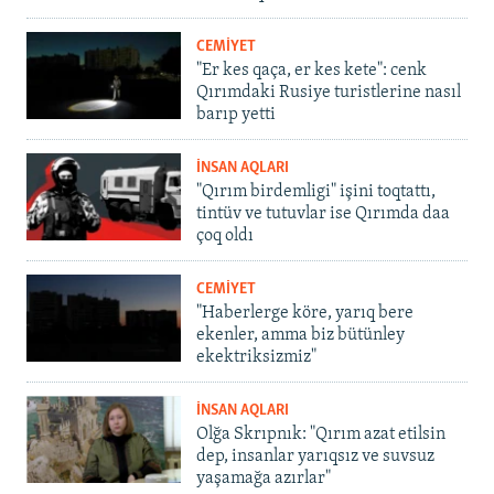
CEMİYET
"Er kes qaça, er kes kete": cenk
Qırımdaki Rusiye turistlerine nasıl
barıp yetti
İNSAN AQLARI
"Qırım birdemligi" işini toqtattı,
tintüv ve tutuvlar ise Qırımda daa
çoq oldı
CEMİYET
"Haberlerge köre, yarıq bere
ekenler, amma biz bütünley
ekektriksizmiz"
İNSAN AQLARI
Olğa Skrıpnık: "Qırım azat etilsin
dep, insanlar yarıqsız ve suvsuz
yaşamağa azırlar"