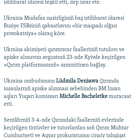
istihbarat idaresi teşkil etti, dep israr ete.
Ukraina Mudafaa nazirliginiñ baş istihbarat idaresi
Rusiye FSBsiniñ qabaatlavını «bir maqsadı olğan
provokatsiya» olaraq köre.
Ukraina akimiyeti qırımtatar faalleriniñ tutuluvı ve
apiske alınuvını avgustnıñ 23-nde Kyivde keçirilgen
«Qırım platformasınıñ» sammitinen bağlay.
Ukraina ombudsmanı
Lüdmila Denisova
Qırımda
insanlarnıñ apiske alınması sebebinden BM İnsan
aqları Yuqarı komissarı
Michelle Bacheletke
muracaat
etti.
Sentâbrniñ 3-4-nde Qırımdaki faallerniñ evlerinde
keçirilgen tintüvler ve tutuvlardan soñ Qırım Muhtar
Cumhuriyeti ve Aqyar prokuraturası cinaiy tahqiqat