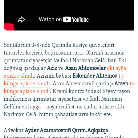
Sentâbrniñ 3-4-nde Qırımda Rusiye quvetçileri
tintüvler keçirip, beş insannı tuttı. Olarnıñ arasında
qırımtatar siyasetçisi ve faali Nariman Celâl bar. Eki
doğmuş qardaşlar
Aziz
ve
Asan Ahtemovlar
eki ayğa
apiske alındı
, Azizniñ babası
Eskender Ahtemov
10
künge apiske alındı
. Asan Ahtemovnıñ qardaşı
Arsen
15
künge apiske alındı
. Kreml kontrolindeki Kiyev rayon
mahkemesi qırımtatar siyasetçisi ve faali Nariman
Celâlnı eki ayğa – noyabrniñ 4-ne qadar apiske aldı.
Nariman Celâl bütün qabaatlavlarnı inkâr ete.
Advokat
Ayder Azamatovnıñ Qırım.Aqiqatqa