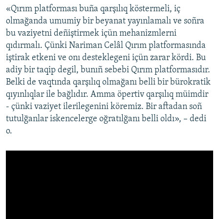
«Qırım platforması buña qarşılıq köstermeli, iç
olmağanda umumiy bir beyanat yayınlamalı ve soñra
bu vaziyetni deñiştirmek içün mehanizmlerni
qıdırmalı. Çünki Nariman Celâl Qırım platformasında
iştirak etkeni ve onı desteklegeni içün zarar kördi. Bu
adiy bir taqip degil, bunıñ sebebi Qırım platformasıdır.
Belki de vaqtında qarşılıq olmağanı belli bir bürokratik
qıyınlıqlar ile bağlıdır. Amma öpertiv qarşılıq müimdir
- çünki vaziyet ilerilegenini köremiz. Bir aftadan soñ
tutulğanlar iskencelerge oğratılğanı belli oldı», – dedi
o.