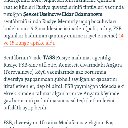
bildirgenine köre, Aqmescitteki mahkeme Qırımda
raatlıq künleri Rusiye quvetçileriniñ tintüvleri vaqtında
tutulğan
Şevket Useinov
ve
Eldar Odamanovnı
sentâbrniñ 6-nda Rusiye Memuriy uquq bozuluvları
kodeksiniñ 19.3 maddesine istinaden (polis, arbiy, FSB
organları hadiminiñ qanuniy emrine riayet etmeme)
14
ve 15 künge apiske aldı.
Sentâbrniñ 7-nde
TASS
Rusiye malümat agentilgi
Rusiye FSB-sine atfı etip, Aqmescit civarındaki Anğara
(Perevalnoye) köyü yaqınlarında gaz borusında
diversiya yapqanından şübheli sayılğanlar qabaatını
itiraf etkenler, dep bildirdi. FSB yayınlağan videoda eki
ekrek kimden talimat alğanlarını ve Anğara köyünde
gaz borusınıñ patlatılmasını nasıl teşkil etkenlerini
tafsilâtlı aytıp berdi.
FSB, diversiyanı Ukraina Mudafaa nazirliginiñ Baş