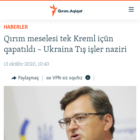
Link
açıqlığı
Esas
HABERLER
mündericege
HABERLER
Qırım meselesi tek Kreml içün
qaytmaq
SİYASET
Baş
qapatıldı – Ukraina Tış işler naziri
İQTİSADİYAT
navigatsiyağa
qaytmaq
13 oktâbr 2020, 10:43
CEMİYET
Qıdıruvğa
MEDENİYET
Paylaşmaq
VPN-siz oquñız
qaytmaq
İNSAN AQLARI
VİDEO
SÜRET
BLOGLAR
FİKİR