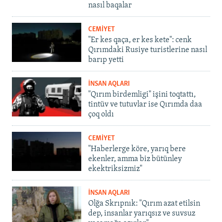
nasıl baqalar
CEMİYET
"Er kes qaça, er kes kete": cenk
Qırımdaki Rusiye turistlerine nasıl
barıp yetti
İNSAN AQLARI
"Qırım birdemligi" işini toqtattı,
tintüv ve tutuvlar ise Qırımda daa
çoq oldı
CEMİYET
"Haberlerge köre, yarıq bere
ekenler, amma biz bütünley
ekektriksizmiz"
İNSAN AQLARI
Olğa Skrıpnık: "Qırım azat etilsin
dep, insanlar yarıqsız ve suvsuz