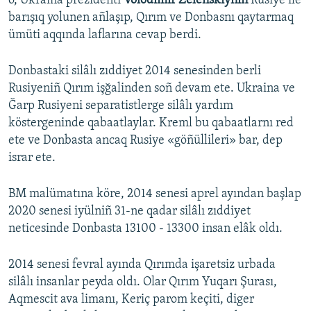
o, Ukraina prezidenti
Volodımır Zelenskıynıñ
Rusiye ile
barışıq yolunen añlaşıp, Qırım ve Donbasnı qaytarmaq
ümüti aqqında laflarına cevap berdi.
Donbastaki silâlı zıddiyet 2014 senesinden berli
Rusiyeniñ Qırım işğalinden soñ devam ete. Ukraina ve
Ğarp Rusiyeni separatistlerge silâlı yardım
köstergeninde qabaatlaylar. Kreml bu qabaatlarnı red
ete ve Donbasta ancaq Rusiye «göñüllileri» bar, dep
israr ete.
BM malümatına köre, 2014 senesi aprel ayından başlap
2020 senesi iyülniñ 31-ne qadar silâlı zıddiyet
neticesinde Donbasta 13100 - 13300 insan elâk oldı.
2014 senesi fevral ayında Qırımda işaretsiz urbada
silâlı insanlar peyda oldı. Olar Qırım Yuqarı Şurası,
Aqmescit ava limanı, Keriç parom keçiti, diger