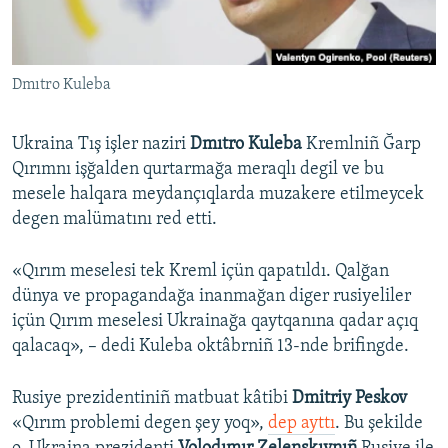
Русский
Українською
Dmıtro Kuleba
QOŞULIÑIZ!
Ukraina Tış işler naziri
Dmıtro Kuleba
Kremlniñ Ğarp
Qırımnı işğalden qurtarmağa meraqlı degil ve bu
mesele halqara meydançıqlarda muzakere etilmeycek
RFE/RS bütün saytları
degen malümatını red etti.
«Qırım meselesi tek Kreml içün qapatıldı. Qalğan
dünya ve propagandağa inanmağan diger rusiyeliler
içün Qırım meselesi Ukrainağa qaytqanına qadar açıq
qalacaq», – dedi Kuleba oktâbrniñ 13-nde brifingde.
Rusiye prezidentiniñ matbuat kâtibi
Dmitriy Peskov
«Qırım problemi degen şey yoq»,
dep ayttı
. Bu şekilde