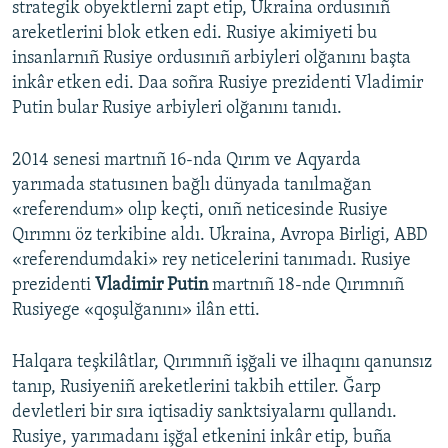
strategik obyektlerni zapt etip, Ukraina ordusınıñ
areketlerini blok etken edi. Rusiye akimiyeti bu
insanlarnıñ Rusiye ordusınıñ arbiyleri olğanını başta
inkâr etken edi. Daa soñra Rusiye prezidenti Vladimir
Putin bular Rusiye arbiyleri olğanını tanıdı.
2014 senesi martnıñ 16-nda Qırım ve Aqyarda
yarımada statusınen bağlı dünyada tanılmağan
«referendum» olıp keçti, onıñ neticesinde Rusiye
Qırımnı öz terkibine aldı. Ukraina, Avropa Birligi, ABD
«referendumdaki» rey neticelerini tanımadı. Rusiye
prezidenti
Vladimir Putin
martnıñ 18-nde Qırımnıñ
Rusiyege «qoşulğanını» ilân etti.
Halqara teşkilâtlar, Qırımnıñ işğali ve ilhaqını qanunsız
tanıp, Rusiyeniñ areketlerini takbih ettiler. Ğarp
devletleri bir sıra iqtisadiy sanktsiyalarnı qullandı.
Rusiye, yarımadanı işğal etkenini inkâr etip, buña