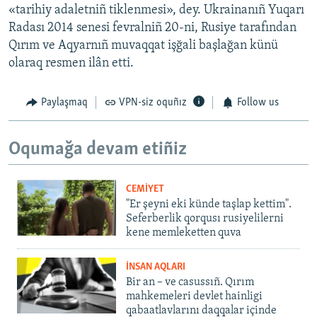
«tarihiy adaletniñ tiklenmesi», dey. Ukrainanıñ Yuqarı
Radası 2014 senesi fevralniñ 20-ni, Rusiye tarafından
Qırım ve Aqyarnıñ muvaqqat işğali başlağan künü
olaraq resmen ilân etti.
Paylaşmaq
VPN-siz oquñız
Follow us
Oqumağa devam etiñiz
CEMİYET
"Er şeyni eki künde taşlap kettim".
Seferberlik qorqusı rusiyelilerni
kene memleketten quva
İNSAN AQLARI
Bir an – ve casussıñ. Qırım
mahkemeleri devlet hainligi
qabaatlavlarını daqqalar içinde