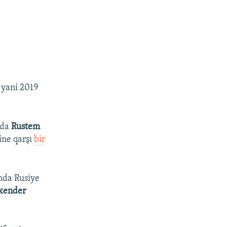
, yani 2019
nda
Rustem
ine qarşı
bir
nda Rusiye
kender