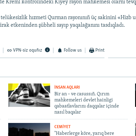
de Kreml kontrolindeki Kiyey rayon mahkemesi olarnı tevqi
 telükesizlik hızmeti Qurman rayonınıñ üç sakinini «Hizb u
tirak etkeninden şübheli sayıp yaqalağanını tasdıqladı.
VPN-siz oquñız
Follow us
Print
İNSAN AQLARI
Bir an – ve casussıñ. Qırım
mahkemeleri devlet hainligi
qabaatlavlarını daqqalar içinde
nasıl baqalar
CEMİYET
"Haberlerge köre, yarıq bere