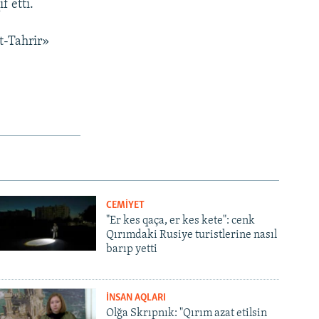
f etti.
t-Tahrir»
CEMİYET
"Er kes qaça, er kes kete": cenk
Qırımdaki Rusiye turistlerine nasıl
barıp yetti
İNSAN AQLARI
Olğa Skrıpnık: "Qırım azat etilsin