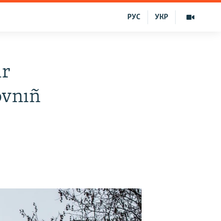
РУС
УКР
ir
ovnıñ