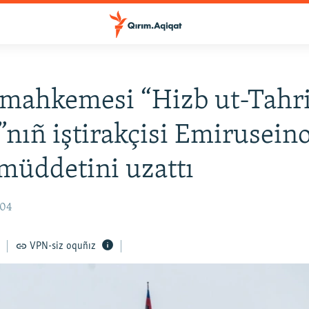
mahkemesi “Hizb ut-Tahr
”nıñ iştirakçisi Emirusein
 müddetini uzattı
:04
VPN-siz oquñız