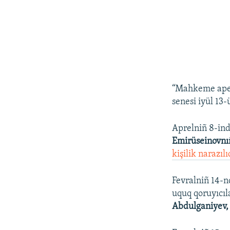
“Mahkeme apellâ
senesi iyül 13
Aprelniñ 8-in
Emirüseinovnı
kişilik narazıl
Fevralniñ 14-
uquq qoruyıcıl
Abdulganiyev,