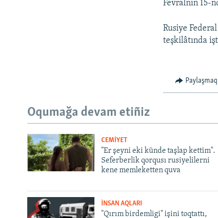
Fevralniñ 15-n
Rusiye Federal
teşkilâtında iş
Paylaşmaq
Oqumağa devam etiñiz
CEMİYET
"Er şeyni eki künde taşlap kettim".
Seferberlik qorqusı rusiyelilerni
kene memleketten quva
İNSAN AQLARI
"Qırım birdemligi" işini toqtattı,