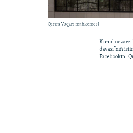
Qırım Yuqarı mahkemesi
Kreml nezaret
davası”nıñ işti
Facebookta “Qı