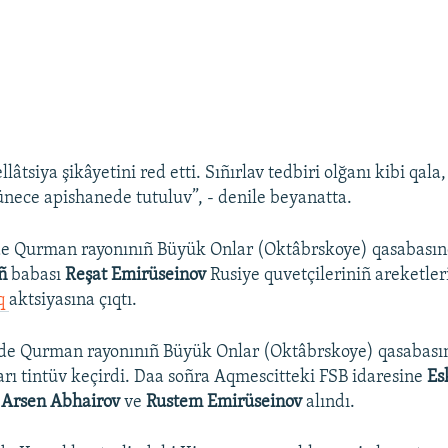
tsiya şikâyetini red etti. Sıñırlav tedbiri olğanı kibi qala
-ünece apishanede tutuluv”, - denile beyanatta.
de Qurman rayonınıñ Büyük Onlar (Oktâbrskoye) qasabası
ñ
babası
Reşat Emirüseinov
Rusiye quvetçileriniñ areketler
ıq
aktsiyasına çıqtı.
nde Qurman rayonınıñ Büyük Onlar (Oktâbrskoye) qasabası
arı tintüv keçirdi. Daa soñra Aqmescitteki FSB idaresine
Es
 Arsen Abhairov
ve
Rustem Emirüseinov
alındı.