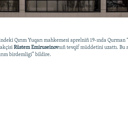
indeki Qırım Yuqarı mahkemesi aprelniñ 19-ında Qurman “
rakçisi
Rüstem Emiruseinov
nıñ tevqif müddetini uzattı. Bu 
rım birdemligi” bildire.